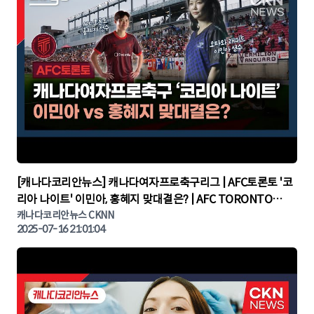
▶
[캐나다코리안뉴스] 캐나다여자프로축구리그 | AFC토론토 '코
리아 나이트' 이민아, 홍혜지 맞대결은? | AFC TORONTO
KOREA NIGHT | 캐나다뉴스 | 토론토뉴스
캐나다코리안뉴스 CKNN
2025-07-16 21:01:04