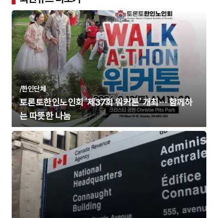
/
한인단체
토론토한인노인회 ‘제37회 워커톤’ 개최… 함께하
는 따뜻한 나눔