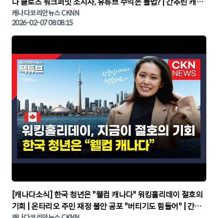
다 클로즈 워크퍼밋 소지자, 유튜브 수익은 불법? | 간추린 캐나
다뉴스 | CKNNEWS, 캐나다코리안뉴스
캐나다코리안뉴스 CKNN
2026-02-07 08:08:15
▶
[캐나다소식] 한국 청년은 "웰컴 캐나다" 워킹홀리데이 절호의
기회 | 온타리오 주민 재정 불안 공포 "버티기도 힘들어" | 간추
캐나다코리안뉴스 CKNN