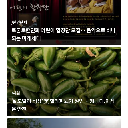
/
한인단체
토론토한인회 어린이 합창단 모집… 음악으로 하나
되는 미래세대
/
사회
‘살모넬라 비상’ 美 할라피뇨가 원인… 캐나다, 아직
은 안전