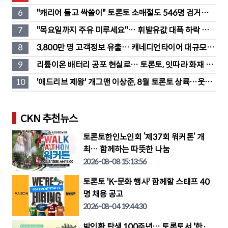
6
"캐리어 들고 싹쓸이" 토론토 소매절도 546명 검거…
훔친 물건 재유통
7
"목요일까지 주유 미루세요"… 휘발유값 대폭 하락 예
고
8
3,800만 명 고객정보 유출… 캐네디언타이어 대규모 집
단소송 직면
9
리튬이온 배터리 공포 현실로… 토론토, 잇따라 화재 발
생
10
'애드리브 제왕' 개그맨 이상준, 8월 토론토 상륙…웃음 
폭탄 예고
CKN 추천뉴스
토론토한인노인회 ‘제37회 워커톤’ 개
최… 함께하는 따뜻한 나눔
2026-08-08 15:13:56
토론토 'K-문화 행사' 함께할 스태프 40
명 채용 공고
2026-08-04 19:44:30
박인환 탄생 100주년… 토론토서 '한·