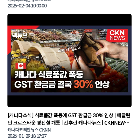
린 캐나다뉴스 | CKNNEWS, 캐나다코리안뉴스
2026-02-04 10:00:00
▶
[캐나다소식] 식료품값 폭등에 GST 환급금 30% 인상 | 에글린
턴 크로스타운 경전철 개통 | 간추린 캐나다뉴스 | CKNNEWS,
캐나다코리안뉴스
캐나다코리안뉴스 CKNN
2026-01-29 18:17:27