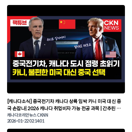
▶
[캐나다소식] 중국전기차 캐나다 상륙 임박 카니 미국 대신 중
국 손잡나| 2026 캐나다 취업비자 가능 전공 과목 | 간추린 캐
나다뉴스 | CKNNEWS, 캐나다코리안뉴스
캐나다코리안뉴스 CKNN
2026-01-22 02:14:01