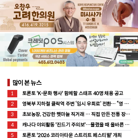
많이 본 뉴스
1
토론토 'K-문화 행사' 함께할 스태프 40명 채용 공고
2
영북부 지하철 클락역 주변 ‘임시 우회로’ 전환… “영 스
트리트 바뀐다”
3
초보농장, 건강한 햇마늘 직거래 … 직접 만든 전통 장류
도 판매
4
캐나다 야외활동 '진드기 주의보'…물렸을 때 올바른 대
처법은?
5
토론토 '2026 코리아타운 스트리트 페스티벌' 개최