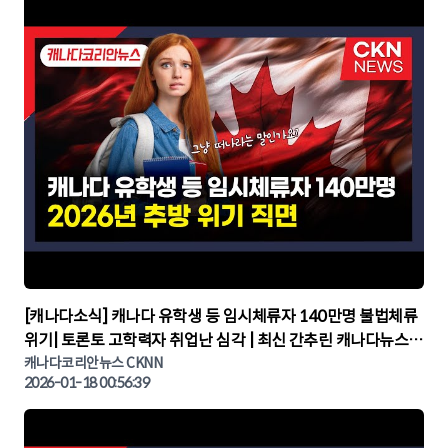
▶
[캐나다소식] 캐나다 유학생 등 임시체류자 140만명 불법체류
위기| 토론토 고학력자 취업난 심각 | 최신 간추린 캐나다뉴스 |
CKNNEWS, 캐나다코리안뉴스
캐나다코리안뉴스 CKNN
2026-01-18 00:56:39