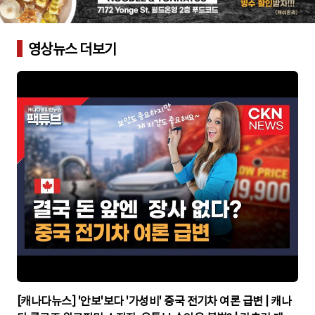
영상뉴스 더보기
▶
[캐나다뉴스] '안보'보다 '가성비' 중국 전기차 여론 급변 | 캐나