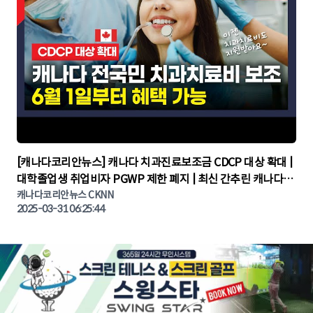
▶
[캐나다코리안뉴스] 캐나다 치과진료보조금 CDCP 대상 확대 |
대학졸업생 취업비자 PGWP 제한 폐지 | 최신 간추린 캐나다뉴
캐나다코리안뉴스 CKNN
스 | CKNNEWS | 캐나다뉴스 | 토론토뉴스
2025-03-31 06:25:44