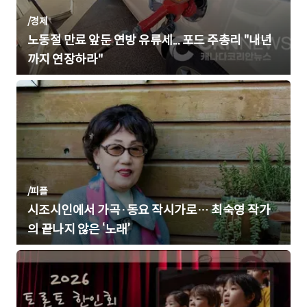
/
경제
노동절 만료 앞둔 연방 유류세... 포드 주총리 "내년
까지 연장하라"
/
피플
시조시인에서 가곡·동요 작시가로… 최숙영 작가
의 끝나지 않은 ‘노래’