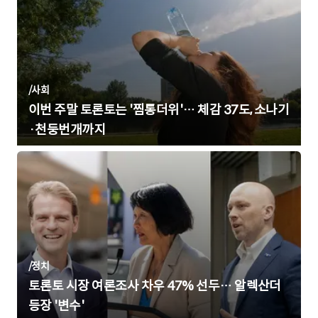
/
사회
이번 주말 토론토는 '찜통더위'… 체감 37도, 소나기
·천둥번개까지
/
정치
토론토 시장 여론조사 차우 47% 선두… 알렉산더
등장 '변수'