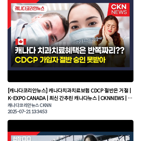
▶
[캐나다코리안뉴스] 캐나다치과치료보험 CDCP 절반은 거절 |
K-EXPO CANADA | 최신 간추린 캐나다뉴스 | CKNNEWS | 캐
나다뉴스 | 토론토뉴스
캐나다코리안뉴스 CKNN
2025-07-21 13:34:53