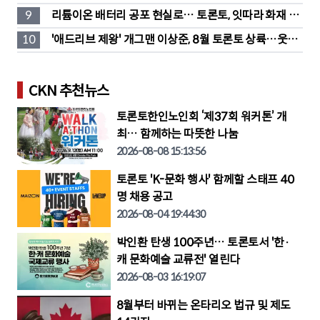
단소송 직면
9
리튬이온 배터리 공포 현실로… 토론토, 잇따라 화재 발
생
10
'애드리브 제왕' 개그맨 이상준, 8월 토론토 상륙…웃음 
폭탄 예고
CKN 추천뉴스
토론토한인노인회 ‘제37회 워커톤’ 개
최… 함께하는 따뜻한 나눔
2026-08-08 15:13:56
토론토 'K-문화 행사' 함께할 스태프 40
명 채용 공고
2026-08-04 19:44:30
박인환 탄생 100주년… 토론토서 '한·
캐 문화예술 교류전' 열린다
2026-08-03 16:19:07
8월부터 바뀌는 온타리오 법규 및 제도