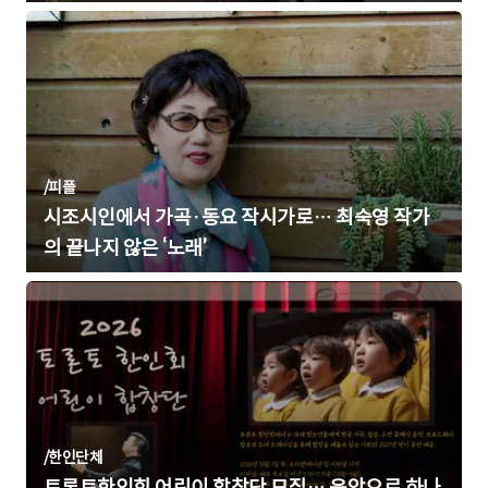
/
피플
시조시인에서 가곡·동요 작시가로… 최숙영 작가
의 끝나지 않은 ‘노래’
/
한인단체