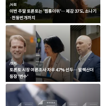
/
사회
이번 주말 토론토는 '찜통더위'… 체감 37도, 소나기
·천둥번개까지
/
정치
토론토 시장 여론조사 차우 47% 선두… 알렉산더
등장 '변수'