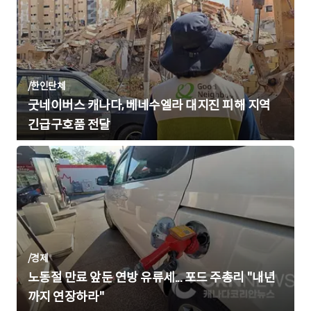
/
한인단체
굿네이버스 캐나다, 베네수엘라 대지진 피해 지역
긴급구호품 전달
/
경제
노동절 만료 앞둔 연방 유류세... 포드 주총리 "내년
까지 연장하라"