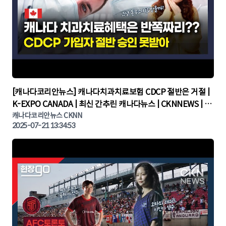
▶
[캐나다코리안뉴스] 캐나다치과치료보험 CDCP 절반은 거절 |
K-EXPO CANADA | 최신 간추린 캐나다뉴스 | CKNNEWS | 캐
나다뉴스 | 토론토뉴스
캐나다코리안뉴스 CKNN
2025-07-21 13:34:53