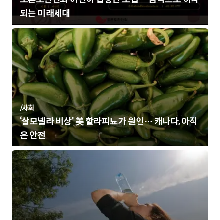
토론토한인회 어린이 합창단 모집… 음악으로 하나
되는 미래세대
/
사회
‘살모넬라 비상’ 美 할라피뇨가 원인… 캐나다, 아직
은 안전