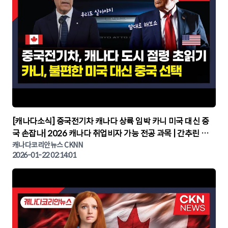
▶
[캐나다소식] 중국전기차 캐나다 상륙 임박 카니 미국 대신 중
국 손잡나| 2026 캐나다 취업비자 가능 전공 과목 | 간추린 캐
나다뉴스 | CKNNEWS, 캐나다코리안뉴스
캐나다코리안뉴스 CKNN
2026-01-22 02:14:01