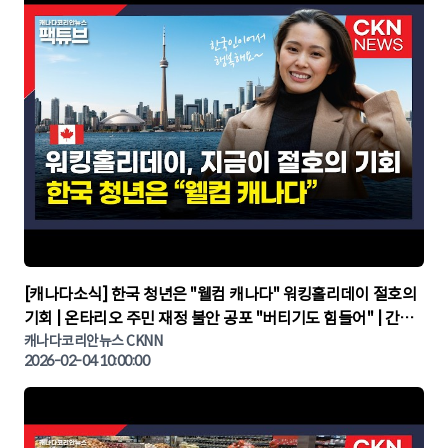
▶
[캐나다소식] 한국 청년은 "웰컴 캐나다" 워킹홀리데이 절호의
기회 | 온타리오 주민 재정 불안 공포 "버티기도 힘들어" | 간추
린 캐나다뉴스 | CKNNEWS, 캐나다코리안뉴스
캐나다코리안뉴스 CKNN
2026-02-04 10:00:00