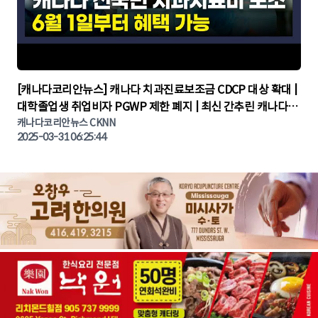
▶
[캐나다코리안뉴스] 캐나다 치과진료보조금 CDCP 대상 확대 |
대학졸업생 취업비자 PGWP 제한 폐지 | 최신 간추린 캐나다뉴
캐나다코리안뉴스 CKNN
스 | CKNNEWS | 캐나다뉴스 | 토론토뉴스
2025-03-31 06:25:44