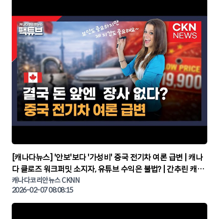
▶
[캐나다뉴스] '안보'보다 '가성비' 중국 전기차 여론 급변 | 캐나
다 클로즈 워크퍼밋 소지자, 유튜브 수익은 불법? | 간추린 캐나
다뉴스 | CKNNEWS, 캐나다코리안뉴스
캐나다코리안뉴스 CKNN
2026-02-07 08:08:15