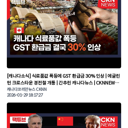
▶
[캐나다소식] 식료품값 폭등에 GST 환급금 30% 인상 | 에글린
턴 크로스타운 경전철 개통 | 간추린 캐나다뉴스 | CKNNEWS,
캐나다코리안뉴스
캐나다코리안뉴스 CKNN
2026-01-29 18:17:27