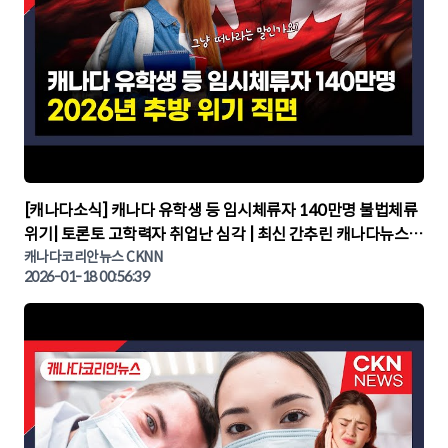
▶
[캐나다소식] 캐나다 유학생 등 임시체류자 140만명 불법체류
위기| 토론토 고학력자 취업난 심각 | 최신 간추린 캐나다뉴스 |
CKNNEWS, 캐나다코리안뉴스
캐나다코리안뉴스 CKNN
2026-01-18 00:56:39