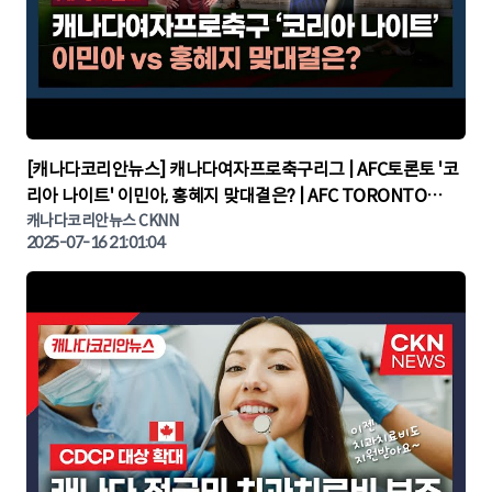
▶
[캐나다코리안뉴스] 캐나다여자프로축구리그 | AFC토론토 '코
리아 나이트' 이민아, 홍혜지 맞대결은? | AFC TORONTO
KOREA NIGHT | 캐나다뉴스 | 토론토뉴스
캐나다코리안뉴스 CKNN
2025-07-16 21:01:04