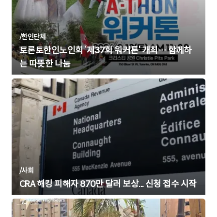
/
한인단체
토론토한인노인회 ‘제37회 워커톤’ 개최… 함께하
는 따뜻한 나눔
/
사회
CRA 해킹 피해자 870만 달러 보상... 신청 접수 시작