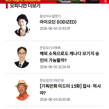
오피니언 더보기
홍성자수필향기
아이오딘 (IODIZED)
2026-08-06 13:43:39
존킴모기지톡톡
해외 소득으로도 캐나다 모기지 승
인이 가능할까?
2026-08-05 12:26:43
한호림의기독만화
[기독만화 미드미 15화] 잡사·먹사
라?
2026-08-04 10:30:40