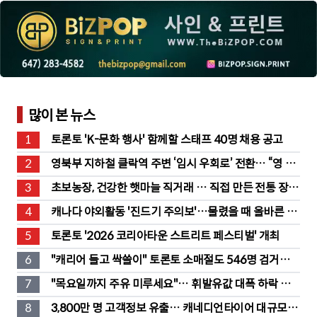
많이 본 뉴스
1
토론토 'K-문화 행사' 함께할 스태프 40명 채용 공고
2
영북부 지하철 클락역 주변 ‘임시 우회로’ 전환… “영 스
트리트 바뀐다”
3
초보농장, 건강한 햇마늘 직거래 … 직접 만든 전통 장류
도 판매
4
캐나다 야외활동 '진드기 주의보'…물렸을 때 올바른 대
처법은?
5
토론토 '2026 코리아타운 스트리트 페스티벌' 개최
6
"캐리어 들고 싹쓸이" 토론토 소매절도 546명 검거…
훔친 물건 재유통
7
"목요일까지 주유 미루세요"… 휘발유값 대폭 하락 예
고
8
3,800만 명 고객정보 유출… 캐네디언타이어 대규모 집