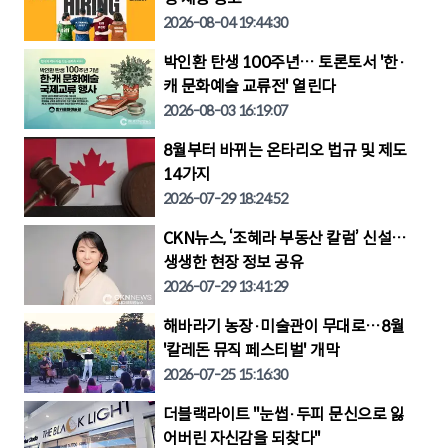
2026-08-04 19:44:30
박인환 탄생 100주년… 토론토서 '한·
캐 문화예술 교류전' 열린다
2026-08-03 16:19:07
8월부터 바뀌는 온타리오 법규 및 제도
14가지
2026-07-29 18:24:52
CKN뉴스, ‘조혜라 부동산 칼럼’ 신설…
생생한 현장 정보 공유
2026-07-29 13:41:29
해바라기 농장·미술관이 무대로…8월
'칼레돈 뮤직 페스티벌' 개막
2026-07-25 15:16:30
더블랙라이트 "눈썹·두피 문신으로 잃
어버린 자신감을 되찾다"