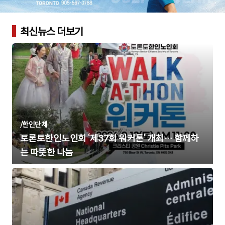
최신뉴스 더보기
/
한인단체
토론토한인노인회 ‘제37회 워커톤’ 개최… 함께하
는 따뜻한 나눔