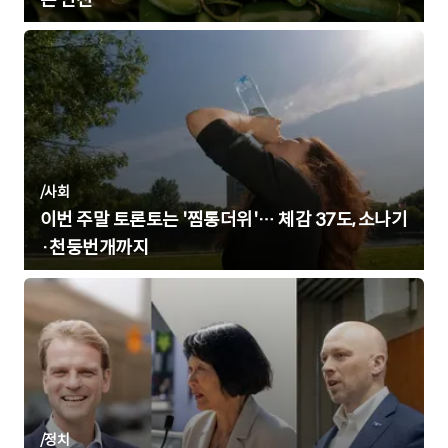
/
사회
이번 주말 토론토는 '찜통더위'… 체감 37도, 소나기
·천둥번개까지
/
정치