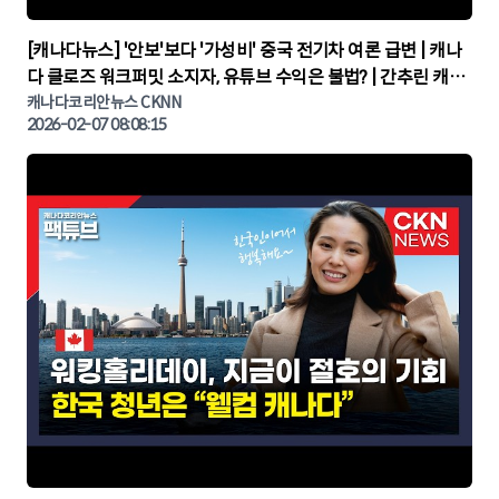
▶
[캐나다뉴스] '안보'보다 '가성비' 중국 전기차 여론 급변 | 캐나
다 클로즈 워크퍼밋 소지자, 유튜브 수익은 불법? | 간추린 캐나
다뉴스 | CKNNEWS, 캐나다코리안뉴스
캐나다코리안뉴스 CKNN
2026-02-07 08:08:15