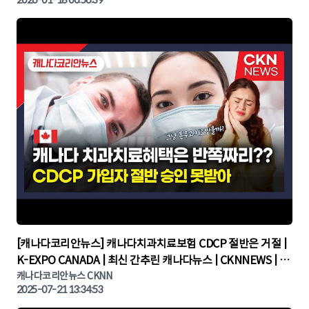
▶
[캐나다코리안뉴스] 캐나다치과치료보험 CDCP 절반은 거절 |
K-EXPO CANADA | 최신 간추린 캐나다뉴스 | CKNNEWS | 캐
나다뉴스 | 토론토뉴스
캐나다코리안뉴스 CKNN
2025-07-21 13:34:53