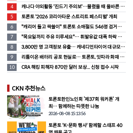
도 판매
4
캐나다 야외활동 '진드기 주의보'…물렸을 때 올바른 대
처법은?
5
토론토 '2026 코리아타운 스트리트 페스티벌' 개최
6
"캐리어 들고 싹쓸이" 토론토 소매절도 546명 검거…
훔친 물건 재유통
7
"목요일까지 주유 미루세요"… 휘발유값 대폭 하락 예
고
8
3,800만 명 고객정보 유출… 캐네디언타이어 대규모 집
단소송 직면
9
리튬이온 배터리 공포 현실로… 토론토, 잇따라 화재 발
생
10
CRA 해킹 피해자 870만 달러 보상... 신청 접수 시작
CKN 추천뉴스
토론토한인노인회 ‘제37회 워커톤’ 개
최… 함께하는 따뜻한 나눔
2026-08-08 15:13:56
토론토 'K-문화 행사' 함께할 스태프 40
명 채용 공고