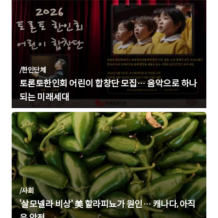
/
한인단체
토론토한인회 어린이 합창단 모집… 음악으로 하나
되는 미래세대
/
사회
‘살모넬라 비상’ 美 할라피뇨가 원인… 캐나다, 아직
은 안전