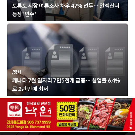
토론토 시장 여론조사 차우 47% 선두… 알렉산더
등장 '변수'
/
정치
캐나다 7월 일자리 7만5천개 급증… 실업률 6.4%
로 2년 만에 최저