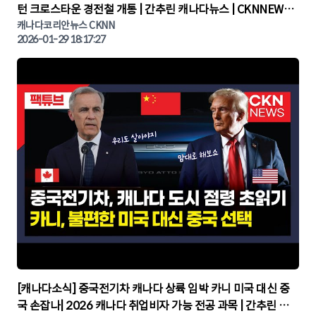
턴 크로스타운 경전철 개통 | 간추린 캐나다뉴스 | CKNNEWS,
캐나다코리안뉴스
캐나다코리안뉴스 CKNN
2026-01-29 18:17:27
▶
[캐나다소식] 중국전기차 캐나다 상륙 임박 카니 미국 대신 중
국 손잡나| 2026 캐나다 취업비자 가능 전공 과목 | 간추린 캐