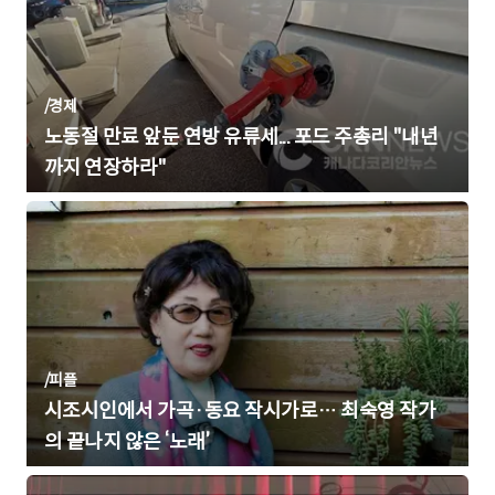
/
경제
노동절 만료 앞둔 연방 유류세... 포드 주총리 "내년
까지 연장하라"
/
피플
시조시인에서 가곡·동요 작시가로… 최숙영 작가
의 끝나지 않은 ‘노래’