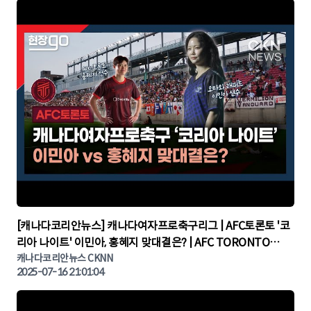
▶
[캐나다코리안뉴스] 캐나다여자프로축구리그 | AFC토론토 '코
리아 나이트' 이민아, 홍혜지 맞대결은? | AFC TORONTO
KOREA NIGHT | 캐나다뉴스 | 토론토뉴스
캐나다코리안뉴스 CKNN
2025-07-16 21:01:04