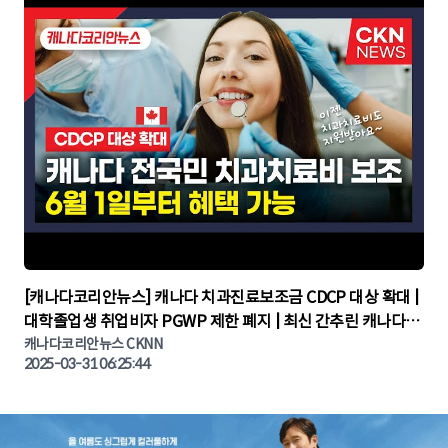
▶
[캐나다코리안뉴스] 캐나다 치과진료보조금 CDCP 대상 확대 |
대학졸업생 취업비자 PGWP 제한 폐지 | 최신 간추린 캐나다뉴
캐나다코리안뉴스 CKNN
스 | CKNNEWS | 캐나다뉴스 | 토론토뉴스
2025-03-31 06:25:44