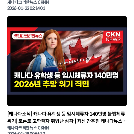
나다뉴스 | CKNNEWS, 캐나다코리안뉴스
캐나다코리안뉴스 CKNN
2026-01-22 02:14:01
▶
[캐나다소식] 캐나다 유학생 등 임시체류자 140만명 불법체류
위기| 토론토 고학력자 취업난 심각 | 최신 간추린 캐나다뉴스 |
CKNNEWS, 캐나다코리안뉴스
캐나다코리안뉴스 CKNN
2026-01-18 00:56:39