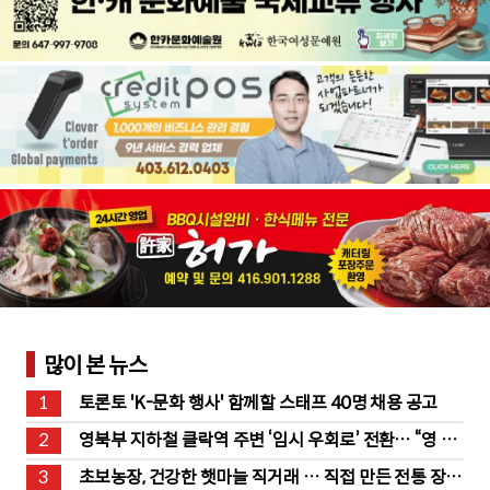
많이 본 뉴스
1
토론토 'K-문화 행사' 함께할 스태프 40명 채용 공고
2
영북부 지하철 클락역 주변 ‘임시 우회로’ 전환… “영 스
트리트 바뀐다”
3
초보농장, 건강한 햇마늘 직거래 … 직접 만든 전통 장류