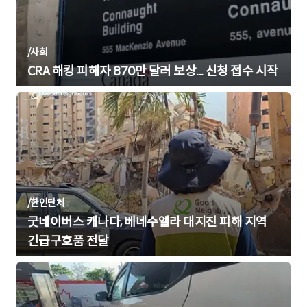
/
사회
CRA 해킹 피해자 870만 달러 보상... 신청 접수 시작
/
한인단체
굿네이버스 캐나다, 베네수엘라 대지진 피해 지역
긴급구호품 전달