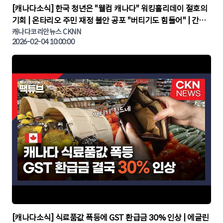
▶
[캐나다소식] 한국 청년은 "웰컴 캐나다" 워킹홀리데이 절호의
기회 | 온타리오 주민 재정 불안 공포 "버티기도 힘들어" | 간추
린 캐나다뉴스 | CKNNEWS, 캐나다코리안뉴스
캐나다코리안뉴스 CKNN
2026-02-04 10:00:00
▶
[캐나다소식] 식료품값 폭등에 GST 환급금 30% 인상 | 에글린