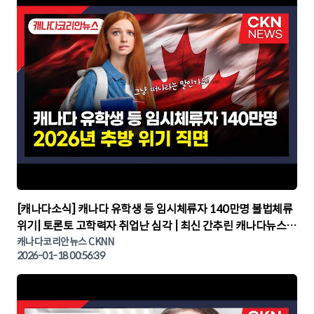
▶
[캐나다소식] 캐나다 유학생 등 임시체류자 140만명 불법체류
위기| 토론토 고학력자 취업난 심각 | 최신 간추린 캐나다뉴스 |
CKNNEWS, 캐나다코리안뉴스
캐나다코리안뉴스 CKNN
2026-01-18 00:56:39