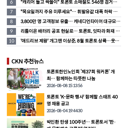
6
"캐리어 들고 싹쓸이" 토론토 소매절도 546명 검거…
훔친 물건 재유통
7
"목요일까지 주유 미루세요"… 휘발유값 대폭 하락 예
고
8
3,800만 명 고객정보 유출… 캐네디언타이어 대규모 집
단소송 직면
9
리튬이온 배터리 공포 현실로… 토론토, 잇따라 화재 발
생
10
'애드리브 제왕' 개그맨 이상준, 8월 토론토 상륙…웃음 
폭탄 예고
CKN 추천뉴스
토론토한인노인회 ‘제37회 워커톤’ 개
최… 함께하는 따뜻한 나눔
2026-08-08 15:13:56
토론토 'K-문화 행사' 함께할 스태프 40
명 채용 공고
2026-08-04 19:44:30
박인환 탄생 100주년… 토론토서 '한·