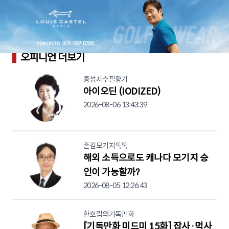
오피니언 더보기
홍성자수필향기
아이오딘 (IODIZED)
2026-08-06 13:43:39
존킴모기지톡톡
해외 소득으로도 캐나다 모기지 승
인이 가능할까?
2026-08-05 12:26:43
한호림의기독만화
[기독만화 미드미 15화] 잡사·먹사