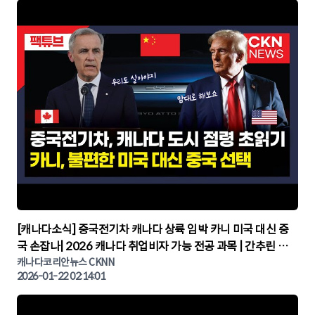
▶
[캐나다소식] 중국전기차 캐나다 상륙 임박 카니 미국 대신 중
국 손잡나| 2026 캐나다 취업비자 가능 전공 과목 | 간추린 캐
나다뉴스 | CKNNEWS, 캐나다코리안뉴스
캐나다코리안뉴스 CKNN
2026-01-22 02:14:01