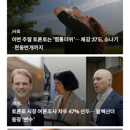
/
사회
이번 주말 토론토는 '찜통더위'… 체감 37도, 소나기
·천둥번개까지
/
정치
토론토 시장 여론조사 차우 47% 선두… 알렉산더
등장 '변수'