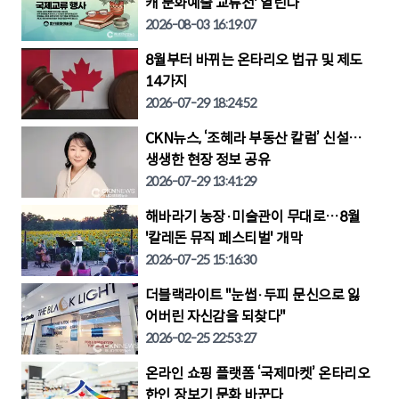
캐 문화예술 교류전' 열린다
2026-08-03 16:19:07
8월부터 바뀌는 온타리오 법규 및 제도
14가지
2026-07-29 18:24:52
CKN뉴스, ‘조혜라 부동산 칼럼’ 신설…
생생한 현장 정보 공유
2026-07-29 13:41:29
해바라기 농장·미술관이 무대로…8월
'칼레돈 뮤직 페스티벌' 개막
2026-07-25 15:16:30
더블랙라이트 "눈썹·두피 문신으로 잃
어버린 자신감을 되찾다"
2026-02-25 22:53:27
온라인 쇼핑 플랫폼 ‘국제마켓’ 온타리오
한인 장보기 문화 바꾼다