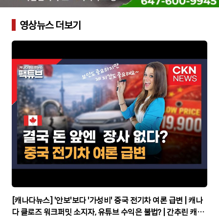
영상뉴스 더보기
▶
[캐나다뉴스] '안보'보다 '가성비' 중국 전기차 여론 급변 | 캐나
다 클로즈 워크퍼밋 소지자, 유튜브 수익은 불법? | 간추린 캐나