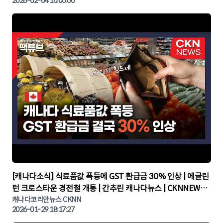
2026-02-04 10:00:00
▶
[캐나다소식] 식료품값 폭등에 GST 환급금 30% 인상 | 에글린
턴 크로스타운 경전철 개통 | 간추린 캐나다뉴스 | CKNNEWS,
캐나다코리안뉴스
캐나다코리안뉴스 CKNN
2026-01-29 18:17:27