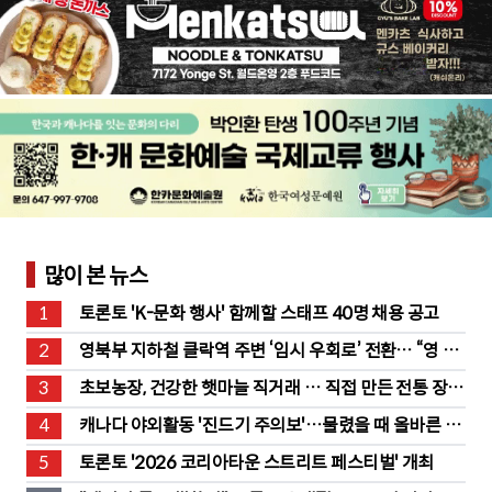
많이 본 뉴스
1
토론토 'K-문화 행사' 함께할 스태프 40명 채용 공고
2
영북부 지하철 클락역 주변 ‘임시 우회로’ 전환… “영 스
트리트 바뀐다”
3
초보농장, 건강한 햇마늘 직거래 … 직접 만든 전통 장류
도 판매
4
캐나다 야외활동 '진드기 주의보'…물렸을 때 올바른 대
처법은?
5
토론토 '2026 코리아타운 스트리트 페스티벌' 개최