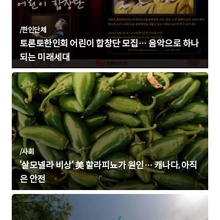
/
한인단체
토론토한인회 어린이 합창단 모집… 음악으로 하나
되는 미래세대
/
사회
‘살모넬라 비상’ 美 할라피뇨가 원인… 캐나다, 아직
은 안전