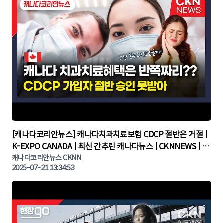
▶
[캐나다코리안뉴스] 캐나다치과치료보험 CDCP 절반은 거절 |
K-EXPO CANADA | 최신 간추린 캐나다뉴스 | CKNNEWS | 캐
나다뉴스 | 토론토뉴스
캐나다코리안뉴스 CKNN
2025-07-21 13:34:53