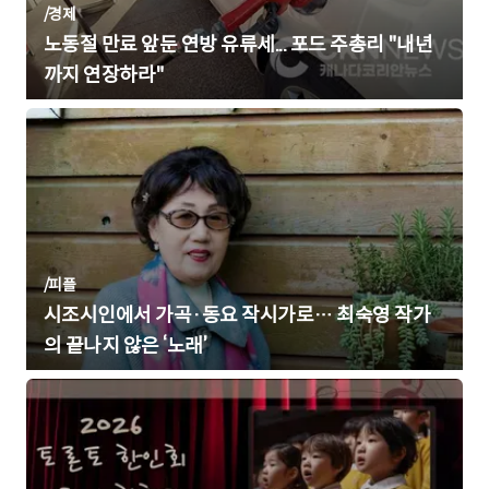
/
경제
노동절 만료 앞둔 연방 유류세... 포드 주총리 "내년
까지 연장하라"
/
피플
시조시인에서 가곡·동요 작시가로… 최숙영 작가
의 끝나지 않은 ‘노래’