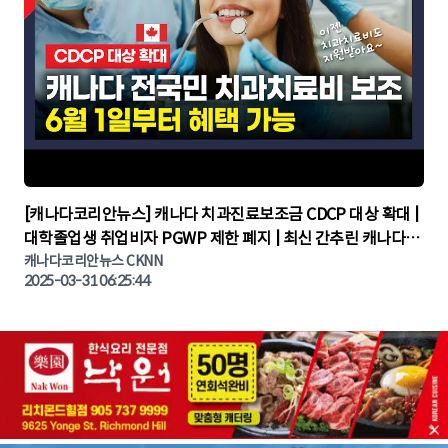
▶
[캐나다코리안뉴스] 캐나다 치과진료보조금 CDCP 대상 확대 |
대학졸업생 취업비자 PGWP 제한 폐지 | 최신 간추린 캐나다뉴
캐나다코리안뉴스 CKNN
스 | CKNNEWS | 캐나다뉴스 | 토론토뉴스
2025-03-31 06:25:44