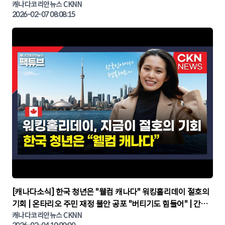
다뉴스 | CKNNEWS, 캐나다코리안뉴스
캐나다코리안뉴스 CKNN
2026-02-07 08:08:15
▶
[캐나다소식] 한국 청년은 "웰컴 캐나다" 워킹홀리데이 절호의
기회 | 온타리오 주민 재정 불안 공포 "버티기도 힘들어" | 간추
린 캐나다뉴스 | CKNNEWS, 캐나다코리안뉴스
캐나다코리안뉴스 CKNN