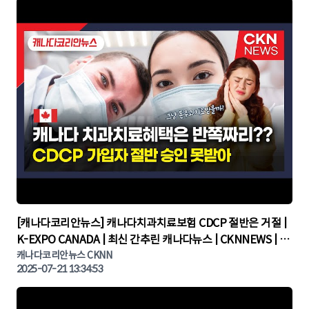
▶
[캐나다코리안뉴스] 캐나다치과치료보험 CDCP 절반은 거절 |
K-EXPO CANADA | 최신 간추린 캐나다뉴스 | CKNNEWS | 캐
나다뉴스 | 토론토뉴스
캐나다코리안뉴스 CKNN
2025-07-21 13:34:53