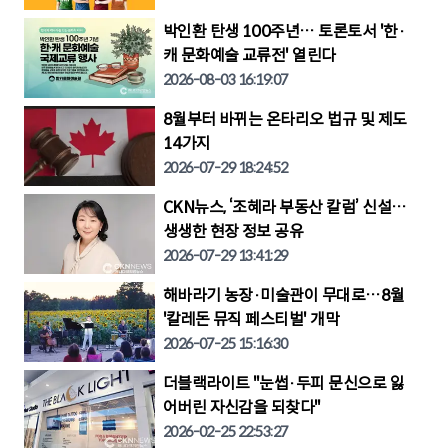
박인환 탄생 100주년… 토론토서 '한·
캐 문화예술 교류전' 열린다
2026-08-03 16:19:07
8월부터 바뀌는 온타리오 법규 및 제도
14가지
2026-07-29 18:24:52
CKN뉴스, ‘조혜라 부동산 칼럼’ 신설…
생생한 현장 정보 공유
2026-07-29 13:41:29
해바라기 농장·미술관이 무대로…8월
'칼레돈 뮤직 페스티벌' 개막
2026-07-25 15:16:30
더블랙라이트 "눈썹·두피 문신으로 잃
어버린 자신감을 되찾다"
2026-02-25 22:53:27