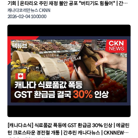
기회 | 온타리오 주민 재정 불안 공포 "버티기도 힘들어" | 간추
린 캐나다뉴스 | CKNNEWS, 캐나다코리안뉴스
캐나다코리안뉴스 CKNN
2026-02-04 10:00:00
▶
[캐나다소식] 식료품값 폭등에 GST 환급금 30% 인상 | 에글린
턴 크로스타운 경전철 개통 | 간추린 캐나다뉴스 | CKNNEWS,