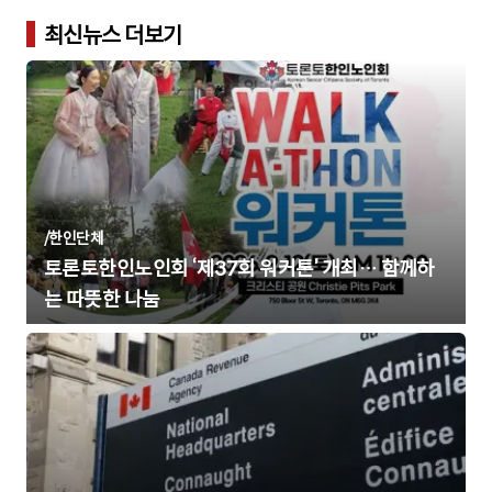
최신뉴스 더보기
/
한인단체
토론토한인노인회 ‘제37회 워커톤’ 개최… 함께하
는 따뜻한 나눔