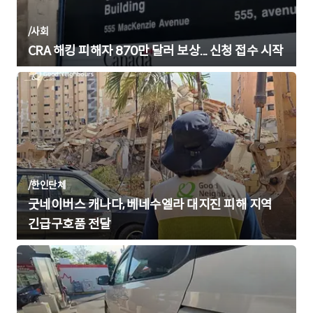
/
사회
CRA 해킹 피해자 870만 달러 보상... 신청 접수 시작
/
한인단체
굿네이버스 캐나다, 베네수엘라 대지진 피해 지역
긴급구호품 전달