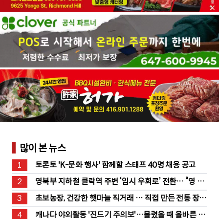
많이 본 뉴스
1
토론토 'K-문화 행사' 함께할 스태프 40명 채용 공고
2
영북부 지하철 클락역 주변 ‘임시 우회로’ 전환… “영 스
트리트 바뀐다”
3
초보농장, 건강한 햇마늘 직거래 … 직접 만든 전통 장류
도 판매
4
캐나다 야외활동 '진드기 주의보'…물렸을 때 올바른 대