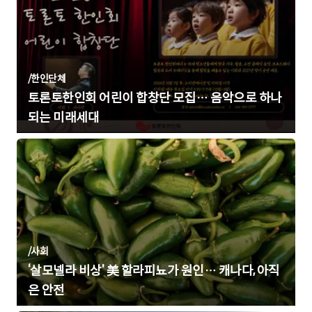
/
한인단체
토론토한인회 어린이 합창단 모집… 음악으로 하나
되는 미래세대
/
사회
‘살모넬라 비상’ 美 할라피뇨가 원인… 캐나다, 아직
은 안전