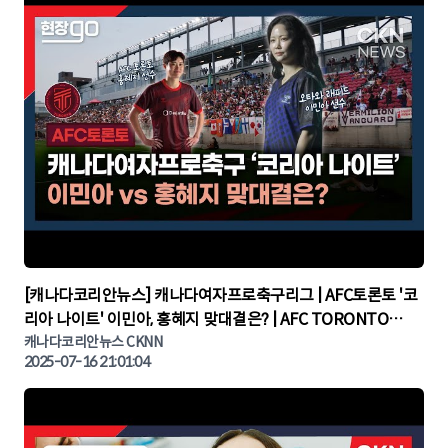
▶
[캐나다코리안뉴스] 캐나다여자프로축구리그 | AFC토론토 '코
리아 나이트' 이민아, 홍혜지 맞대결은? | AFC TORONTO
KOREA NIGHT | 캐나다뉴스 | 토론토뉴스
캐나다코리안뉴스 CKNN
2025-07-16 21:01:04