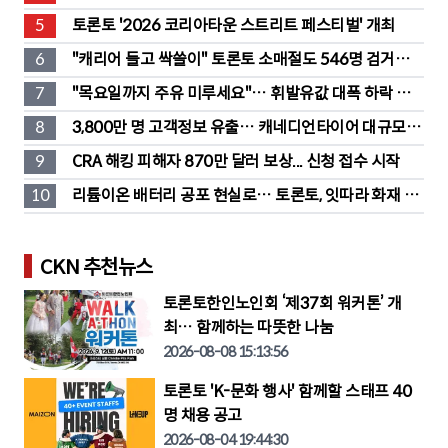
처법은?
5
토론토 '2026 코리아타운 스트리트 페스티벌' 개최
6
"캐리어 들고 싹쓸이" 토론토 소매절도 546명 검거…
훔친 물건 재유통
7
"목요일까지 주유 미루세요"… 휘발유값 대폭 하락 예
고
8
3,800만 명 고객정보 유출… 캐네디언타이어 대규모 집
단소송 직면
9
CRA 해킹 피해자 870만 달러 보상... 신청 접수 시작
10
리튬이온 배터리 공포 현실로… 토론토, 잇따라 화재 발
생
CKN 추천뉴스
토론토한인노인회 ‘제37회 워커톤’ 개
최… 함께하는 따뜻한 나눔
2026-08-08 15:13:56
토론토 'K-문화 행사' 함께할 스태프 40
명 채용 공고
2026-08-04 19:44:30