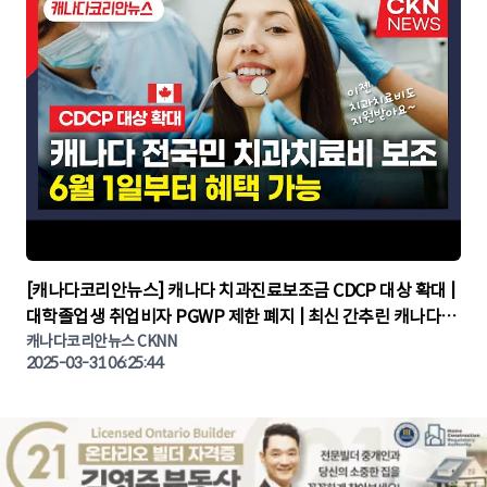
▶
[캐나다코리안뉴스] 캐나다 치과진료보조금 CDCP 대상 확대 |
대학졸업생 취업비자 PGWP 제한 폐지 | 최신 간추린 캐나다뉴
캐나다코리안뉴스 CKNN
스 | CKNNEWS | 캐나다뉴스 | 토론토뉴스
2025-03-31 06:25:44