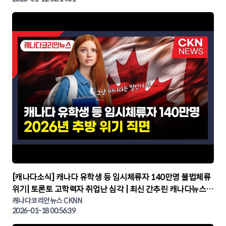
▶
[캐나다소식] 캐나다 유학생 등 임시체류자 140만명 불법체류
위기| 토론토 고학력자 취업난 심각 | 최신 간추린 캐나다뉴스 |
CKNNEWS, 캐나다코리안뉴스
캐나다코리안뉴스 CKNN
2026-01-18 00:56:39