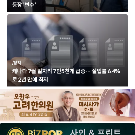
등장 '변수'
/
정치
캐나다 7월 일자리 7만5천개 급증… 실업률 6.4%
로 2년 만에 최저