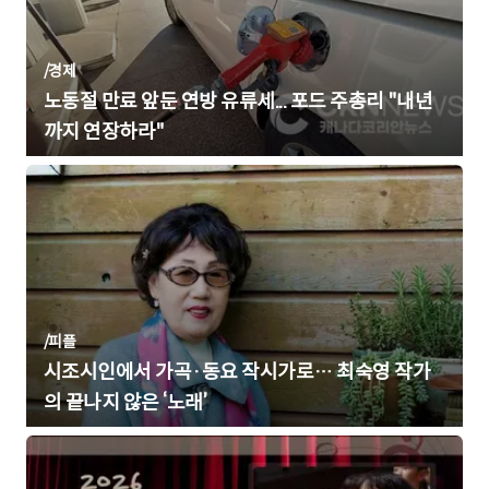
/
경제
노동절 만료 앞둔 연방 유류세... 포드 주총리 "내년
까지 연장하라"
/
피플
시조시인에서 가곡·동요 작시가로… 최숙영 작가
의 끝나지 않은 ‘노래’