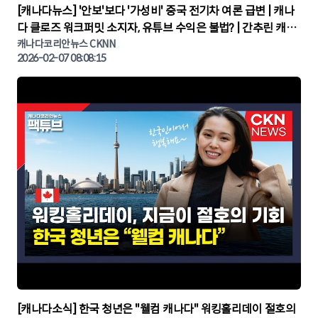
▶
[캐나다뉴스] '안보'보다 '가성비' 중국 전기차 여론 급변 | 캐나
다 클로즈 워크퍼밋 소지자, 유튜브 수익은 불법? | 간추린 캐나
다뉴스 | CKNNEWS, 캐나다코리안뉴스
캐나다코리안뉴스 CKNN
2026-02-07 08:08:15
▶
[캐나다소식] 한국 청년은 "웰컴 캐나다" 워킹홀리데이 절호의