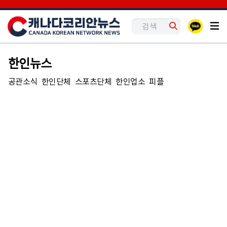
한인뉴스
공관소식
한인단체
스포츠단체
한인업소
피플