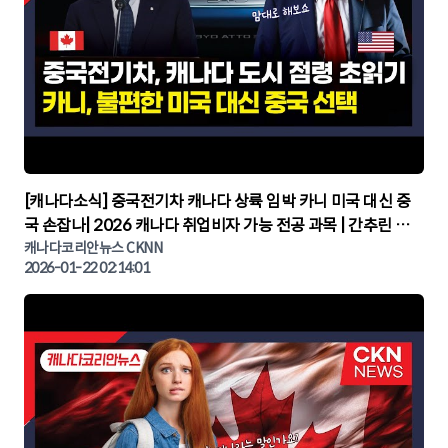
▶
[캐나다소식] 중국전기차 캐나다 상륙 임박 카니 미국 대신 중
국 손잡나| 2026 캐나다 취업비자 가능 전공 과목 | 간추린 캐
나다뉴스 | CKNNEWS, 캐나다코리안뉴스
캐나다코리안뉴스 CKNN
2026-01-22 02:14:01