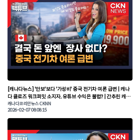
▶
[캐나다뉴스] '안보'보다 '가성비' 중국 전기차 여론 급변 | 캐나
다 클로즈 워크퍼밋 소지자, 유튜브 수익은 불법? | 간추린 캐나
다뉴스 | CKNNEWS, 캐나다코리안뉴스
캐나다코리안뉴스 CKNN
2026-02-07 08:08:15