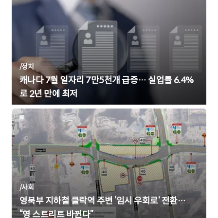
/
정치
캐나다 7월 일자리 7만5천개 급증… 실업률 6.4%
로 2년 만에 최저
/
사회
영북부 지하철 클락역 주변 ‘임시 우회로’ 전환…
“영 스트리트 바뀐다”