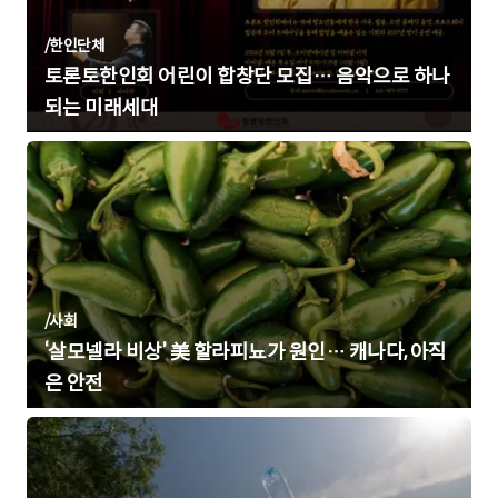
/
한인단체
토론토한인회 어린이 합창단 모집… 음악으로 하나
되는 미래세대
/
사회
‘살모넬라 비상’ 美 할라피뇨가 원인… 캐나다, 아직
은 안전