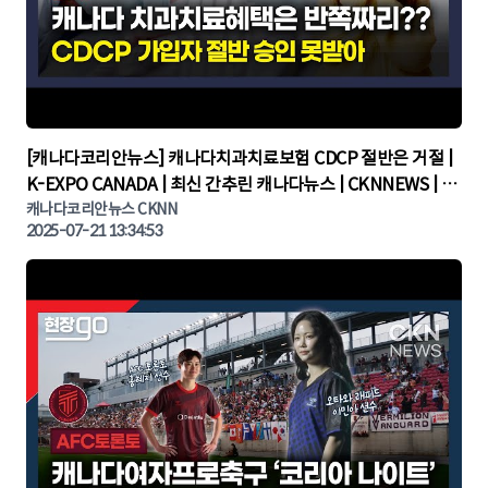
▶
[캐나다코리안뉴스] 캐나다치과치료보험 CDCP 절반은 거절 |
K-EXPO CANADA | 최신 간추린 캐나다뉴스 | CKNNEWS | 캐
나다뉴스 | 토론토뉴스
캐나다코리안뉴스 CKNN
2025-07-21 13:34:53