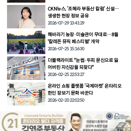
CKN뉴스, ‘조혜라 부동산 칼럼’ 신설…
생생한 현장 정보 공유
2026-07-29 13:41:29
해바라기 농장·미술관이 무대로…8월
'칼레돈 뮤직 페스티벌' 개막
2026-07-25 15:16:30
더블랙라이트 "눈썹·두피 문신으로 잃
어버린 자신감을 되찾다"
2026-02-25 22:53:27
온라인 쇼핑 플랫폼 ‘국제마켓’ 온타리오
한인 장보기 문화 바꾼다
2026-02-20 22:02:50