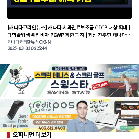
▶
[캐나다코리안뉴스] 캐나다 치과진료보조금 CDCP 대상 확대 |
대학졸업생 취업비자 PGWP 제한 폐지 | 최신 간추린 캐나다뉴
캐나다코리안뉴스 CKNN
스 | CKNNEWS | 캐나다뉴스 | 토론토뉴스
2025-03-31 06:25:44
오피니언 더보기