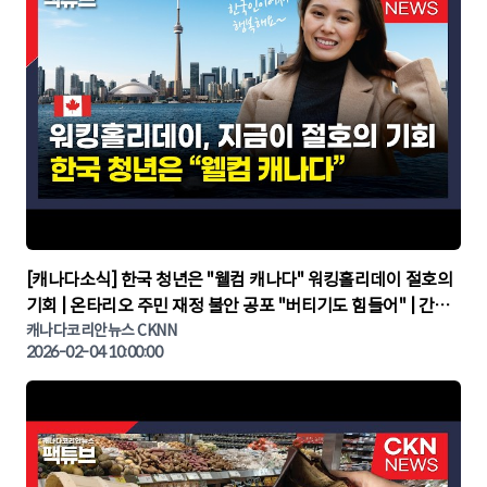
▶
[캐나다소식] 한국 청년은 "웰컴 캐나다" 워킹홀리데이 절호의
기회 | 온타리오 주민 재정 불안 공포 "버티기도 힘들어" | 간추
린 캐나다뉴스 | CKNNEWS, 캐나다코리안뉴스
캐나다코리안뉴스 CKNN
2026-02-04 10:00:00