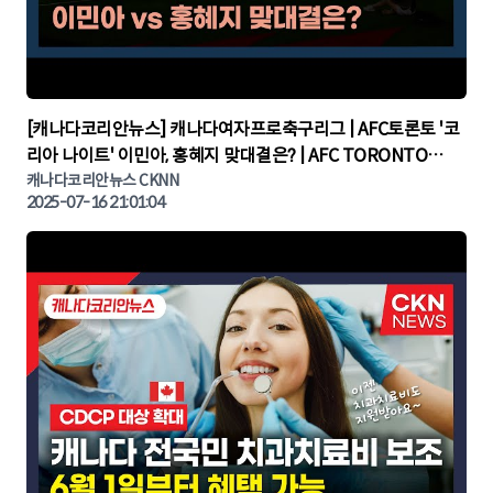
▶
[캐나다코리안뉴스] 캐나다여자프로축구리그 | AFC토론토 '코
리아 나이트' 이민아, 홍혜지 맞대결은? | AFC TORONTO
KOREA NIGHT | 캐나다뉴스 | 토론토뉴스
캐나다코리안뉴스 CKNN
2025-07-16 21:01:04