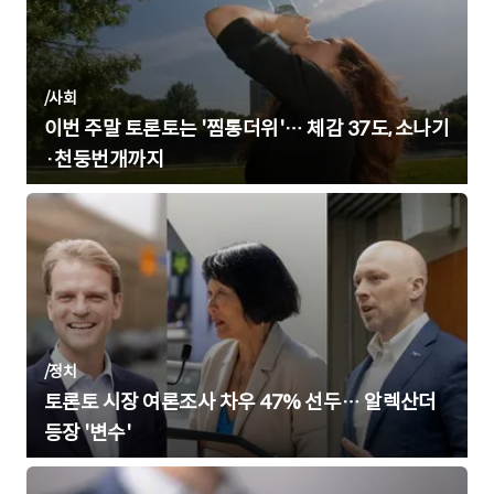
/
사회
이번 주말 토론토는 '찜통더위'… 체감 37도, 소나기
·천둥번개까지
/
정치
토론토 시장 여론조사 차우 47% 선두… 알렉산더
등장 '변수'