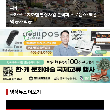
/
사회
스카보로 지하철 연장사업 본격화… 로렌스·맥콴
역 공사 착공
영상뉴스 더보기