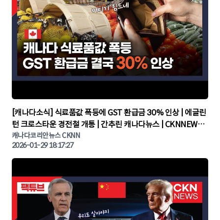
▶
[캐나다소식] 식료품값 폭등에 GST 환급금 30% 인상 | 에글린
턴 크로스타운 경전철 개통 | 간추린 캐나다뉴스 | CKNNEWS,
캐나다코리안뉴스
캐나다코리안뉴스 CKNN
2026-01-29 18:17:27