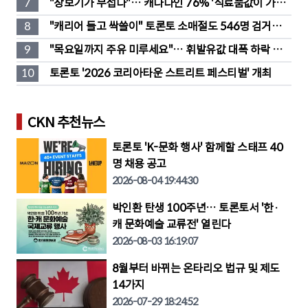
7
"장보기가 무섭다"… 캐나다인 76% '식료품값이 가장 
부담'
8
"캐리어 들고 싹쓸이" 토론토 소매절도 546명 검거…
훔친 물건 재유통
9
"목요일까지 주유 미루세요"… 휘발유값 대폭 하락 예
고
10
토론토 '2026 코리아타운 스트리트 페스티벌' 개최
CKN 추천뉴스
토론토 'K-문화 행사' 함께할 스태프 40
명 채용 공고
2026-08-04 19:44:30
박인환 탄생 100주년… 토론토서 '한·
캐 문화예술 교류전' 열린다
2026-08-03 16:19:07
8월부터 바뀌는 온타리오 법규 및 제도
14가지
2026-07-29 18:24:52