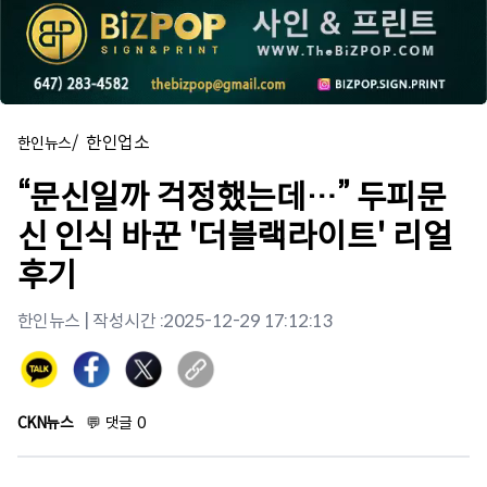
/
한인업소
한인뉴스
“문신일까 걱정했는데…” 두피문
신 인식 바꾼 '더블랙라이트' 리얼
후기
한인뉴스
| 작성시간 :
2025-12-29 17:12:13
CKN뉴스
💬
댓글
0