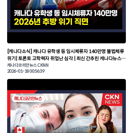
▶
[캐나다소식] 캐나다 유학생 등 임시체류자 140만명 불법체류
위기| 토론토 고학력자 취업난 심각 | 최신 간추린 캐나다뉴스 |
CKNNEWS, 캐나다코리안뉴스
캐나다코리안뉴스 CKNN
2026-01-18 00:56:39