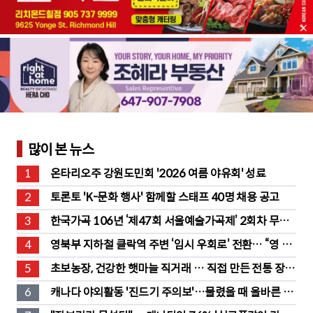
많이 본 뉴스
1
온타리오주 강원도민회 '2026 여름 야유회' 성료
2
토론토 'K-문화 행사' 함께할 스태프 40명 채용 공고
3
한국가곡 106년 ‘제47회 서울예술가곡제’ 2회차 무대 
성황
4
영북부 지하철 클락역 주변 ‘임시 우회로’ 전환… “영 스
트리트 바뀐다”
5
초보농장, 건강한 햇마늘 직거래 … 직접 만든 전통 장류
도 판매
6
캐나다 야외활동 '진드기 주의보'…물렸을 때 올바른 대
처법은?