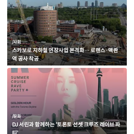
/
사회
스카보로 지하철 연장사업 본격화… 로렌스·맥콴
역 공사 착공
/
문화
DJ 서린과 함께하는 '토론토 선셋 크루즈 레이브 파
티'