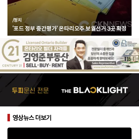
/
정치
‘포드 정부 중간평가’ 온타리오주 보궐선거 3곳 확정
영상뉴스 더보기