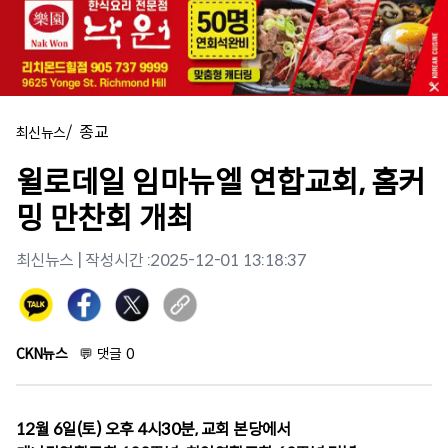
/
종교
최신뉴스
윌로데일 임마뉴엘 연합교회, 홈커
밍 만찬회 개최
최신뉴스
| 작성시간 :
2025-12-01 13:18:37
CKN뉴스
💬
댓글
0
12월 6일(토) 오후 4시30분, 교회 본당에서