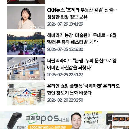
CKN뉴스, ‘조혜라 부동산 칼럼’ 신설…
생생한 현장 정보 공유
2026-07-29 13:41:29
해바라기 농장·미술관이 무대로…8월
'칼레돈 뮤직 페스티벌' 개막
2026-07-25 15:16:30
더블랙라이트 "눈썹·두피 문신으로 잃
어버린 자신감을 되찾다"
2026-02-25 22:53:27
온라인 쇼핑 플랫폼 ‘국제마켓’ 온타리오
한인 장보기 문화 바꾼다
2026-02-20 22:02:50