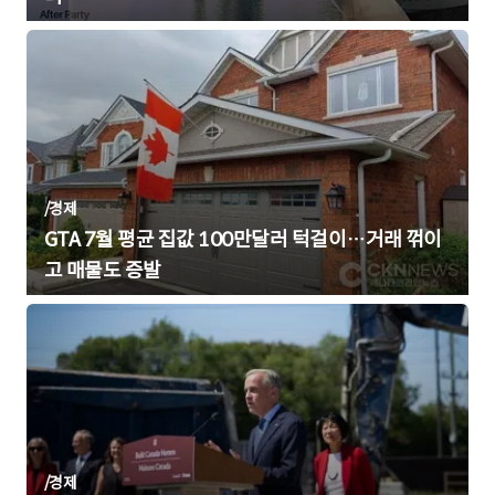
/
경제
GTA 7월 평균 집값 100만달러 턱걸이…거래 꺾이
고 매물도 증발
/
경제