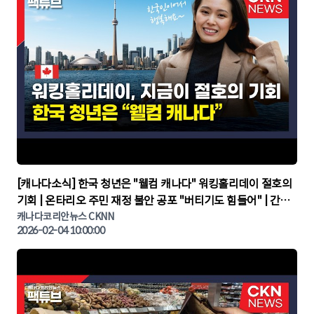
▶
[캐나다소식] 한국 청년은 "웰컴 캐나다" 워킹홀리데이 절호의
기회 | 온타리오 주민 재정 불안 공포 "버티기도 힘들어" | 간추
린 캐나다뉴스 | CKNNEWS, 캐나다코리안뉴스
캐나다코리안뉴스 CKNN
2026-02-04 10:00:00