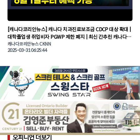
▶
[캐나다코리안뉴스] 캐나다 치과진료보조금 CDCP 대상 확대 |
대학졸업생 취업비자 PGWP 제한 폐지 | 최신 간추린 캐나다뉴
캐나다코리안뉴스 CKNN
스 | CKNNEWS | 캐나다뉴스 | 토론토뉴스
2025-03-31 06:25:44
오피니언 더보기