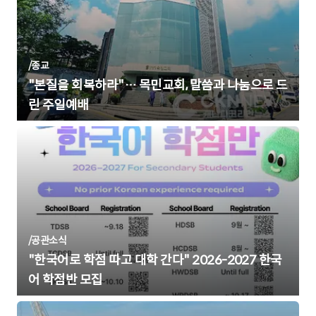
/
종교
"본질을 회복하라"… 목민교회, 말씀과 나눔으로 드
린 주일예배
/
공관소식
"한국어로 학점 따고 대학 간다" 2026-2027 한국
어 학점반 모집