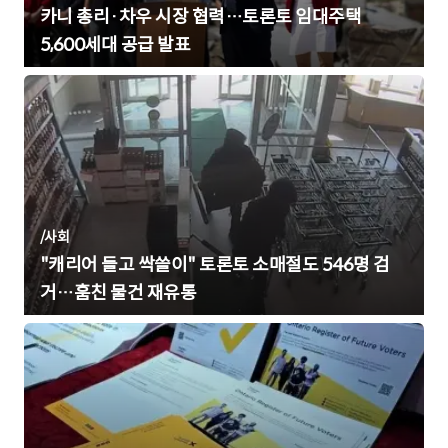
카니 총리·차우 시장 협력…토론토 임대주택
5,600세대 공급 발표
/
사회
"캐리어 들고 싹쓸이" 토론토 소매절도 546명 검
거…훔친 물건 재유통