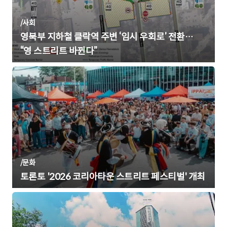
/
사회
영북부 지하철 클락역 주변 ‘임시 우회로’ 전환…
“영 스트리트 바뀐다”
/
문화
토론토 '2026 코리아타운 스트리트 페스티벌' 개최