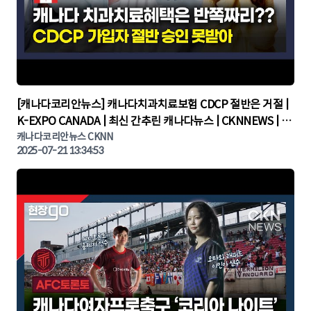
▶
[캐나다코리안뉴스] 캐나다치과치료보험 CDCP 절반은 거절 |
K-EXPO CANADA | 최신 간추린 캐나다뉴스 | CKNNEWS | 캐
나다뉴스 | 토론토뉴스
캐나다코리안뉴스 CKNN
2025-07-21 13:34:53