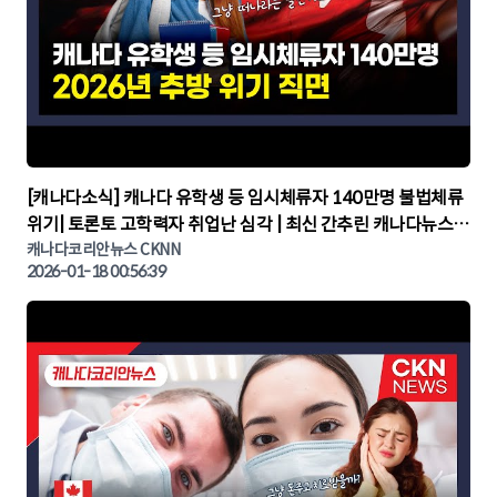
▶
[캐나다소식] 캐나다 유학생 등 임시체류자 140만명 불법체류
위기| 토론토 고학력자 취업난 심각 | 최신 간추린 캐나다뉴스 |
CKNNEWS, 캐나다코리안뉴스
캐나다코리안뉴스 CKNN
2026-01-18 00:56:39