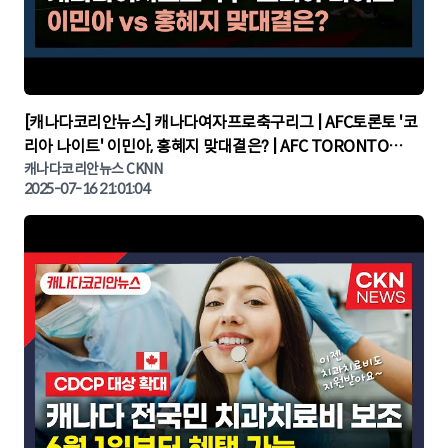
▶
[캐나다코리안뉴스] 캐나다여자프로축구리그 | AFC토론토 '코
리아 나이트' 이민아, 홍혜지 맞대결은? | AFC TORONTO
KOREA NIGHT | 캐나다뉴스 | 토론토뉴스
캐나다코리안뉴스 CKNN
2025-07-16 21:01:04