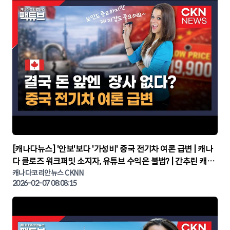
▶
[캐나다뉴스] '안보'보다 '가성비' 중국 전기차 여론 급변 | 캐나
다 클로즈 워크퍼밋 소지자, 유튜브 수익은 불법? | 간추린 캐나
다뉴스 | CKNNEWS, 캐나다코리안뉴스
캐나다코리안뉴스 CKNN
2026-02-07 08:08:15