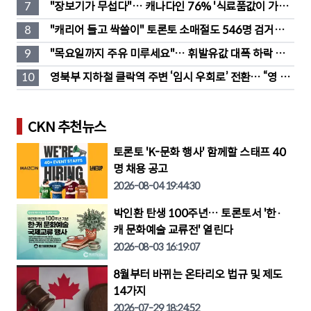
7
"장보기가 무섭다"… 캐나다인 76% '식료품값이 가장 
부담'
8
"캐리어 들고 싹쓸이" 토론토 소매절도 546명 검거…
훔친 물건 재유통
9
"목요일까지 주유 미루세요"… 휘발유값 대폭 하락 예
고
10
영북부 지하철 클락역 주변 ‘임시 우회로’ 전환… “영 스
트리트 바뀐다”
CKN 추천뉴스
토론토 'K-문화 행사' 함께할 스태프 40
명 채용 공고
2026-08-04 19:44:30
박인환 탄생 100주년… 토론토서 '한·
캐 문화예술 교류전' 열린다
2026-08-03 16:19:07
8월부터 바뀌는 온타리오 법규 및 제도
14가지
2026-07-29 18:24:52