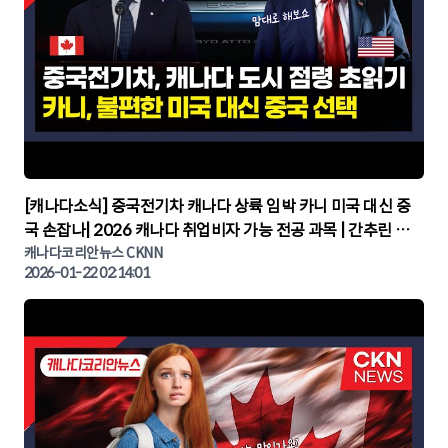
▶
[캐나다소식] 중국전기차 캐나다 상륙 임박 카니 미국 대신 중
국 손잡나| 2026 캐나다 취업비자 가능 전공 과목 | 간추린 캐
나다뉴스 | CKNNEWS, 캐나다코리안뉴스
캐나다코리안뉴스 CKNN
2026-01-22 02:14:01