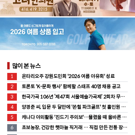
많이 본 뉴스
1
온타리오주 강원도민회 '2026 여름 야유회' 성료
2
토론토 'K-문화 행사' 함께할 스태프 40명 채용 공고
3
한국가곡 106년 ‘제47회 서울예술가곡제’ 2회차 무대 
성황
4
양경춘 씨, 입문 두 달만에 '쏜힐 파크골프' 첫 홀인원 주
인공
5
캐나다 야외활동 '진드기 주의보'…물렸을 때 올바른 대
처법은?
6
초보농장, 건강한 햇마늘 직거래 … 직접 만든 전통 장류
도 판매