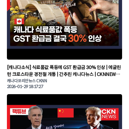
▶
[캐나다소식] 식료품값 폭등에 GST 환급금 30% 인상 | 에글린
턴 크로스타운 경전철 개통 | 간추린 캐나다뉴스 | CKNNEWS,
캐나다코리안뉴스
캐나다코리안뉴스 CKNN
2026-01-29 18:17:27