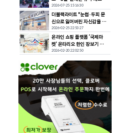
2026-07-25 15:16:30
벌' 개막
더블랙라이트 "눈썹·두피 문
신으로 잃어버린 자신감을 되
2026-02-25 22:53:27
찾다"
온라인 쇼핑 플랫폼 ‘국제마
켓’ 온타리오 한인 장보기 문
2026-02-20 22:02:50
화 바꾼다