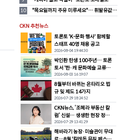
546명 검거…훔친 물건 재유통
10
"목요일까지 주유 미루세요"… 휘발유값 
대폭 하락 예고
CKN 추천뉴스
토론토 'K-문화 행사' 함께할
스태프 40명 채용 공고
2026-08-04 19:44:30
박인환 탄생 100주년… 토론
토서 '한·캐 문화예술 교류전'
2026-08-03 16:19:07
열린다
8월부터 바뀌는 온타리오 법
규 및 제도 14가지
2026-07-29 18:24:52
CKN뉴스, ‘조혜라 부동산 칼
럼’ 신설… 생생한 현장 정보
2026-07-29 13:41:29
공유
해바라기 농장·미술관이 무대
로…8월 '칼레돈 뮤직 페스티