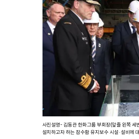
사진설명- 김동관 한화그룹 부회장(앞줄 왼쪽 세번
설치하고자 하는 잠수함 유지보수 시설·설비에 대