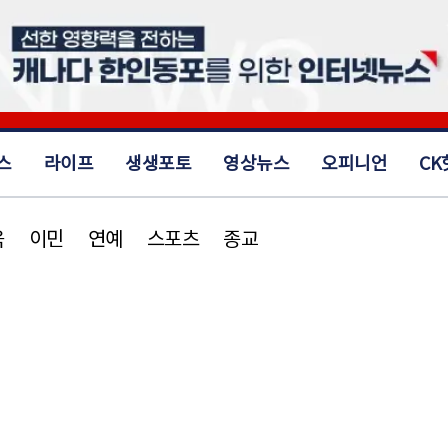
스
라이프
생생포토
영상뉴스
오피니언
CK
육
이민
연예
스포츠
종교