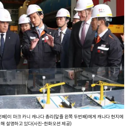
째)이 마크 카니 캐나다 총리(앞줄 왼쪽 두번째)에게 캐나다 현지에
해 설명하고 있다(사진-한화오션 제공)