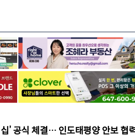
십’ 공식 체결… 인도태평양 안보 협