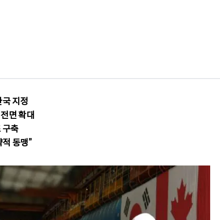
한국 지정
 전면 확대
 구축
략적 동맹”