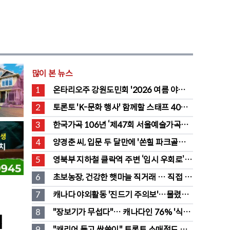
많이 본 뉴스
1
온타리오주 강원도민회 '2026 여름 야유
회' 성료
2
토론토 'K-문화 행사' 함께할 스태프 40명 
채용 공고
3
한국가곡 106년 ‘제47회 서울예술가곡제’ 
2회차 무대 성황
4
양경춘 씨, 입문 두 달만에 '쏜힐 파크골프' 
첫 홀인원 주인공
5
영북부 지하철 클락역 주변 ‘임시 우회로’ 
전환… “영 스트리트 바뀐다”
6
초보농장, 건강한 햇마늘 직거래 … 직접 만
든 전통 장류도 판매
7
캐나다 야외활동 '진드기 주의보'…물렸을 
때 올바른 대처법은?
8
"장보기가 무섭다"… 캐나다인 76% '식료
력
품값이 가장 부담'
9
"캐리어 들고 싹쓸이" 토론토 소매절도 