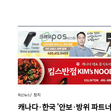
/
정치
최신뉴스
캐나다·한국 ‘안보·방위 파트너