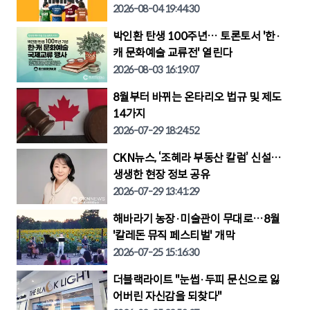
2026-08-04 19:44:30
박인환 탄생 100주년… 토론토서 '한·
캐 문화예술 교류전' 열린다
2026-08-03 16:19:07
8월부터 바뀌는 온타리오 법규 및 제도
14가지
2026-07-29 18:24:52
CKN뉴스, ‘조혜라 부동산 칼럼’ 신설…
생생한 현장 정보 공유
2026-07-29 13:41:29
해바라기 농장·미술관이 무대로…8월
'칼레돈 뮤직 페스티벌' 개막
2026-07-25 15:16:30
더블랙라이트 "눈썹·두피 문신으로 잃
어버린 자신감을 되찾다"