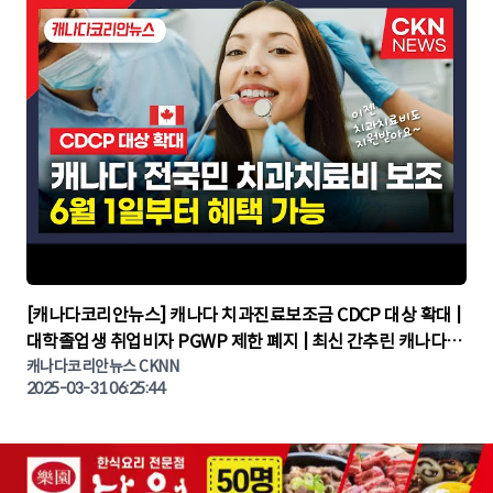
▶
[캐나다코리안뉴스] 캐나다 치과진료보조금 CDCP 대상 확대 |
대학졸업생 취업비자 PGWP 제한 폐지 | 최신 간추린 캐나다뉴
캐나다코리안뉴스 CKNN
스 | CKNNEWS | 캐나다뉴스 | 토론토뉴스
2025-03-31 06:25:44