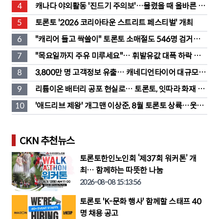
도 판매
4
캐나다 야외활동 '진드기 주의보'…물렸을 때 올바른 대
처법은?
5
토론토 '2026 코리아타운 스트리트 페스티벌' 개최
6
"캐리어 들고 싹쓸이" 토론토 소매절도 546명 검거…
훔친 물건 재유통
7
"목요일까지 주유 미루세요"… 휘발유값 대폭 하락 예
고
8
3,800만 명 고객정보 유출… 캐네디언타이어 대규모 집
단소송 직면
9
리튬이온 배터리 공포 현실로… 토론토, 잇따라 화재 발
생
10
'애드리브 제왕' 개그맨 이상준, 8월 토론토 상륙…웃음 
폭탄 예고
CKN 추천뉴스
토론토한인노인회 ‘제37회 워커톤’ 개
최… 함께하는 따뜻한 나눔
2026-08-08 15:13:56
토론토 'K-문화 행사' 함께할 스태프 40
명 채용 공고