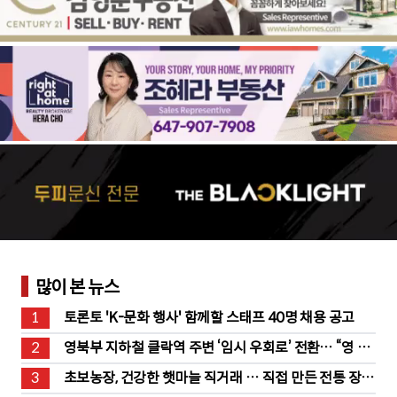
많이 본 뉴스
1
토론토 'K-문화 행사' 함께할 스태프 40명 채용 공고
2
영북부 지하철 클락역 주변 ‘임시 우회로’ 전환… “영 스
트리트 바뀐다”
3
초보농장, 건강한 햇마늘 직거래 … 직접 만든 전통 장류