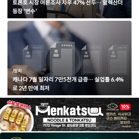
토론토 시장 여론조사 차우 47% 선두… 알렉산더
등장 '변수'
/
정치
캐나다 7월 일자리 7만5천개 급증… 실업률 6.4%
로 2년 만에 최저