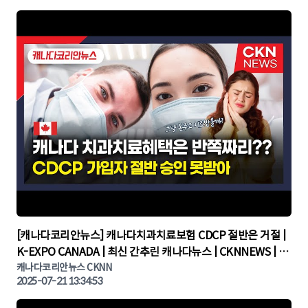
▶
[캐나다코리안뉴스] 캐나다치과치료보험 CDCP 절반은 거절 |
K-EXPO CANADA | 최신 간추린 캐나다뉴스 | CKNNEWS | 캐
나다뉴스 | 토론토뉴스
캐나다코리안뉴스 CKNN
2025-07-21 13:34:53