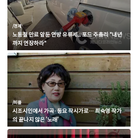
/
경제
노동절 만료 앞둔 연방 유류세... 포드 주총리 "내년
까지 연장하라"
/
피플
시조시인에서 가곡·동요 작시가로… 최숙영 작가
의 끝나지 않은 ‘노래’