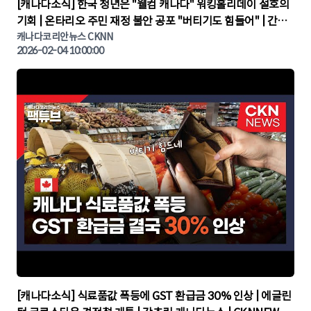
▶
[캐나다소식] 한국 청년은 "웰컴 캐나다" 워킹홀리데이 절호의
기회 | 온타리오 주민 재정 불안 공포 "버티기도 힘들어" | 간추
린 캐나다뉴스 | CKNNEWS, 캐나다코리안뉴스
캐나다코리안뉴스 CKNN
2026-02-04 10:00:00
▶
[캐나다소식] 식료품값 폭등에 GST 환급금 30% 인상 | 에글린