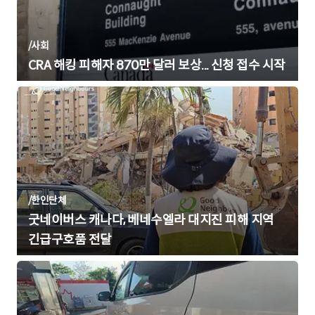
/
사회
CRA 해킹 피해자 870만 달러 보상... 신청 접수 시작
/
한인단체
굿네이버스 캐나다, 베네수엘라 대지진 피해 지역
긴급구호품 전달