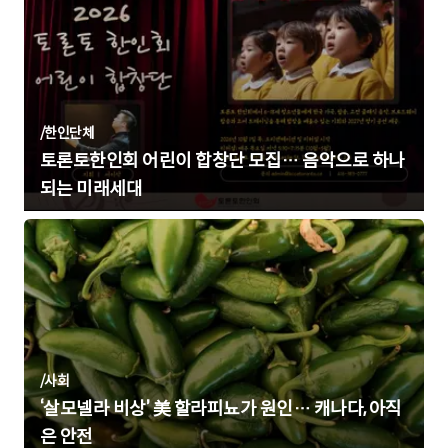
/
한인단체
토론토한인회 어린이 합창단 모집… 음악으로 하나
되는 미래세대
/
사회
‘살모넬라 비상’ 美 할라피뇨가 원인… 캐나다, 아직
은 안전