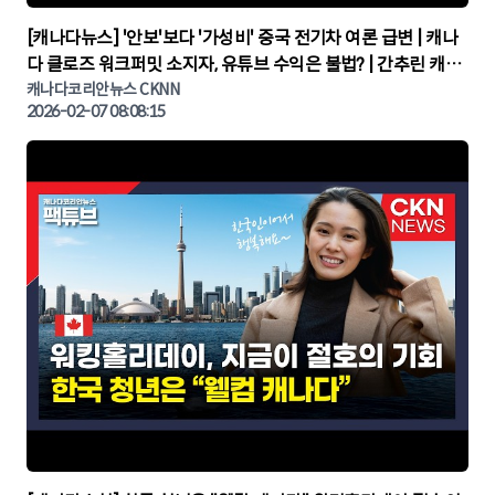
▶
[캐나다뉴스] '안보'보다 '가성비' 중국 전기차 여론 급변 | 캐나
다 클로즈 워크퍼밋 소지자, 유튜브 수익은 불법? | 간추린 캐나
다뉴스 | CKNNEWS, 캐나다코리안뉴스
캐나다코리안뉴스 CKNN
2026-02-07 08:08:15