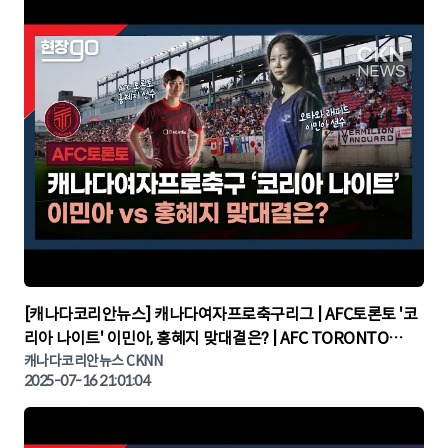
▶
[캐나다코리안뉴스] 캐나다여자프로축구리그 | AFC토론토 '코
리아 나이트' 이민아, 홍혜지 맞대결은? | AFC TORONTO
KOREA NIGHT | 캐나다뉴스 | 토론토뉴스
캐나다코리안뉴스 CKNN
2025-07-16 21:01:04