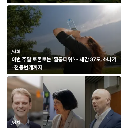
/
사회
이번 주말 토론토는 '찜통더위'… 체감 37도, 소나기
·천둥번개까지
/
정치