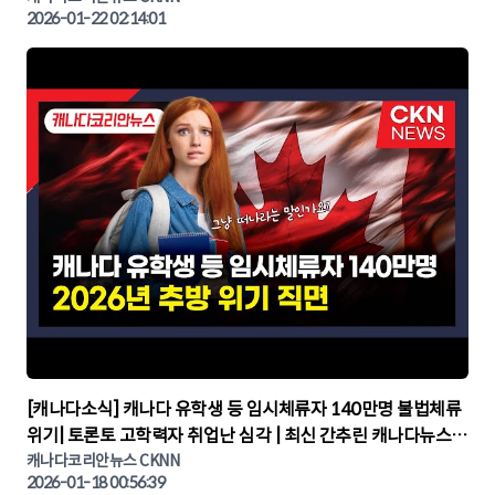
2026-01-22 02:14:01
▶
[캐나다소식] 캐나다 유학생 등 임시체류자 140만명 불법체류
위기| 토론토 고학력자 취업난 심각 | 최신 간추린 캐나다뉴스 |
CKNNEWS, 캐나다코리안뉴스
캐나다코리안뉴스 CKNN
2026-01-18 00:56:39