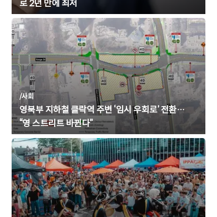
로 2년 만에 최저
/
사회
영북부 지하철 클락역 주변 ‘임시 우회로’ 전환…
“영 스트리트 바뀐다”