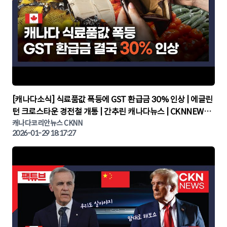
▶
[캐나다소식] 식료품값 폭등에 GST 환급금 30% 인상 | 에글린
턴 크로스타운 경전철 개통 | 간추린 캐나다뉴스 | CKNNEWS,
캐나다코리안뉴스
캐나다코리안뉴스 CKNN
2026-01-29 18:17:27