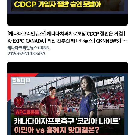
▶
[캐나다코리안뉴스] 캐나다치과치료보험 CDCP 절반은 거절 |
K-EXPO CANADA | 최신 간추린 캐나다뉴스 | CKNNEWS | 캐
나다뉴스 | 토론토뉴스
캐나다코리안뉴스 CKNN
2025-07-21 13:34:53