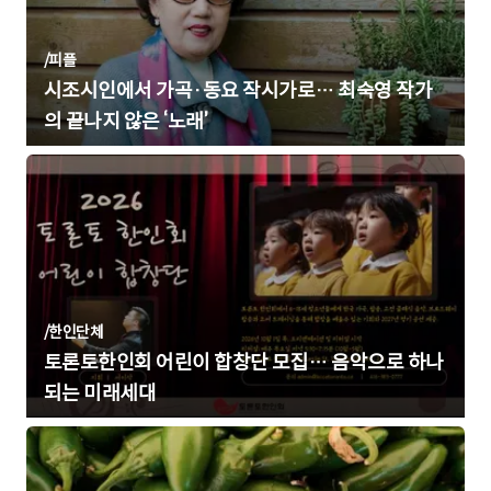
/
피플
시조시인에서 가곡·동요 작시가로… 최숙영 작가
의 끝나지 않은 ‘노래’
/
한인단체
토론토한인회 어린이 합창단 모집… 음악으로 하나
되는 미래세대