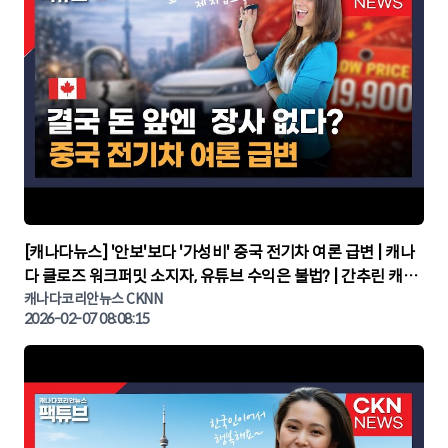
▶
[캐나다뉴스] '안보'보다 '가성비' 중국 전기차 여론 급변 | 캐나
다 클로즈 워크퍼밋 소지자, 유튜브 수익은 불법? | 간추린 캐나
다뉴스 | CKNNEWS, 캐나다코리안뉴스
캐나다코리안뉴스 CKNN
2026-02-07 08:08:15