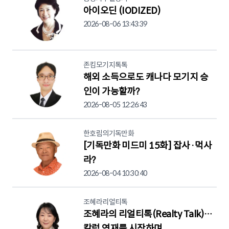
아이오딘 (IODIZED)
2026-08-06 13:43:39
존킴모기지톡톡
해외 소득으로도 캐나다 모기지 승
인이 가능할까?
2026-08-05 12:26:43
한호림의기독만화
[기독만화 미드미 15화] 잡사·먹사
라?
2026-08-04 10:30:40
조혜라리얼티톡
조혜라의 리얼티톡(Realty Talk)…
칼럼 연재를 시작하며