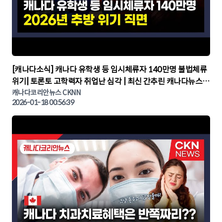
▶
[캐나다소식] 캐나다 유학생 등 임시체류자 140만명 불법체류
위기| 토론토 고학력자 취업난 심각 | 최신 간추린 캐나다뉴스 |
CKNNEWS, 캐나다코리안뉴스
캐나다코리안뉴스 CKNN
2026-01-18 00:56:39