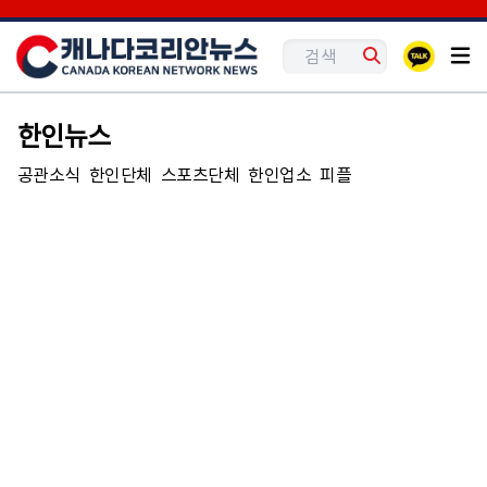
한인뉴스
공관소식
한인단체
스포츠단체
한인업소
피플