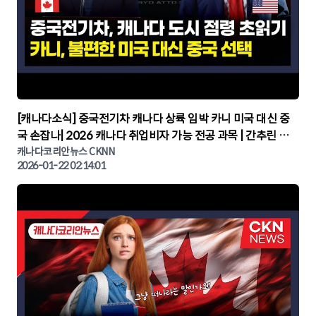
▶
[캐나다소식] 중국전기차 캐나다 상륙 임박 카니 미국 대신 중
국 손잡나| 2026 캐나다 취업비자 가능 전공 과목 | 간추린 캐
나다뉴스 | CKNNEWS, 캐나다코리안뉴스
캐나다코리안뉴스 CKNN
2026-01-22 02:14:01