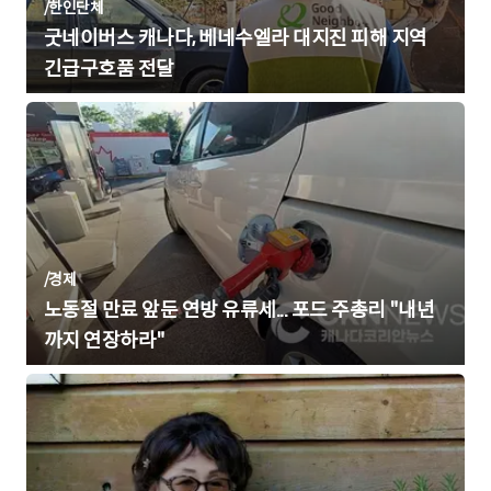
/
한인단체
굿네이버스 캐나다, 베네수엘라 대지진 피해 지역
긴급구호품 전달
/
경제
노동절 만료 앞둔 연방 유류세... 포드 주총리 "내년
까지 연장하라"