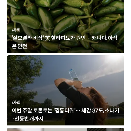
/
사회
‘살모넬라 비상’ 美 할라피뇨가 원인… 캐나다, 아직
은 안전
/
사회
이번 주말 토론토는 '찜통더위'… 체감 37도, 소나기
·천둥번개까지