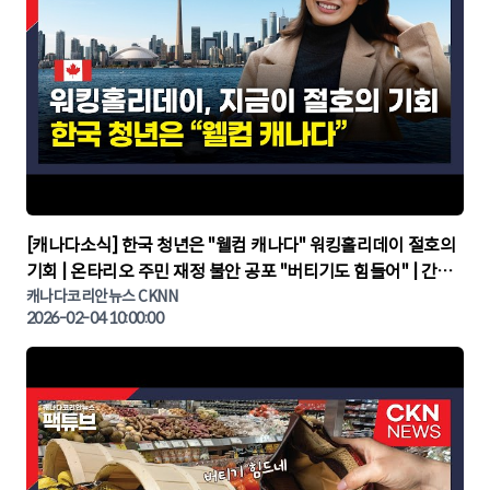
▶
[캐나다소식] 한국 청년은 "웰컴 캐나다" 워킹홀리데이 절호의
기회 | 온타리오 주민 재정 불안 공포 "버티기도 힘들어" | 간추
린 캐나다뉴스 | CKNNEWS, 캐나다코리안뉴스
캐나다코리안뉴스 CKNN
2026-02-04 10:00:00