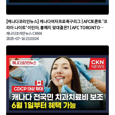
▶
[캐나다코리안뉴스] 캐나다여자프로축구리그 | AFC토론토 '코
리아 나이트' 이민아, 홍혜지 맞대결은? | AFC TORONTO
KOREA NIGHT | 캐나다뉴스 | 토론토뉴스
캐나다코리안뉴스 CKNN
2025-07-16 21:01:04