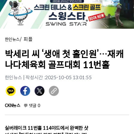
/
피플
한인뉴스
박세리 씨 ‘생애 첫 홀인원’…재캐
나다체육회 골프대회 11번홀
한인뉴스
| 작성시간 :
2025-10-05 13:01:55
CKN뉴스
💬
댓글
0
실버레이크 11번홀 114야드에서 완벽한 샷