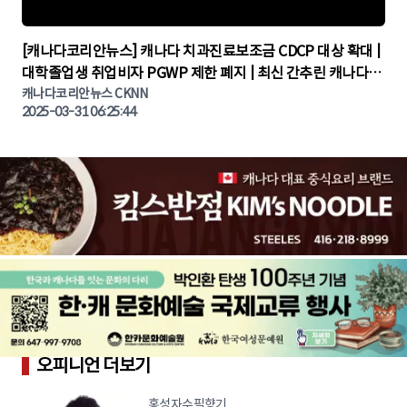
▶
[캐나다코리안뉴스] 캐나다 치과진료보조금 CDCP 대상 확대 |
대학졸업생 취업비자 PGWP 제한 폐지 | 최신 간추린 캐나다뉴
캐나다코리안뉴스 CKNN
스 | CKNNEWS | 캐나다뉴스 | 토론토뉴스
2025-03-31 06:25:44
오피니언 더보기
홍성자수필향기