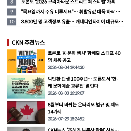
8
토론토 '2026 코리아타운 스트리트 페스티벌' 개최
9
"목요일까지 주유 미루세요"… 휘발유값 대폭 하락 예
고
10
3,800만 명 고객정보 유출… 캐네디언타이어 대규모 집
단소송 직면
CKN 추천뉴스
토론토 'K-문화 행사' 함께할 스태프 40
명 채용 공고
2026-08-04 19:44:30
박인환 탄생 100주년… 토론토서 '한·
캐 문화예술 교류전' 열린다
2026-08-03 16:19:07
8월부터 바뀌는 온타리오 법규 및 제도
14가지
2026-07-29 18:24:52
CKN뉴스, ‘조혜라 부동산 칼럼’ 신설…