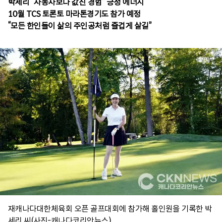
박세리 “자동차보다 값진 경험” 긍정 에너지
10월 TCS 토론토 마라톤경기도 참가 예정
“모든 한인들이 삶의 주인공처럼 즐겁게 살길”
재캐나다대한체육회 오픈 골프대회에 참가해 홀인원을 기록한 박
세리 씨(사진-캐나다코리안뉴스)