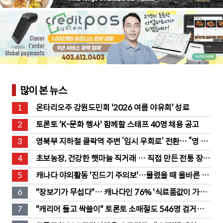
많이 본 뉴스
1
온타리오주 강원도민회 '2026 여름 야유회' 성료
2
토론토 'K-문화 행사' 함께할 스태프 40명 채용 공고
3
영북부 지하철 클락역 주변 ‘임시 우회로’ 전환… “영 스
트리트 바뀐다”
4
초보농장, 건강한 햇마늘 직거래 … 직접 만든 전통 장류
도 판매
5
캐나다 야외활동 '진드기 주의보'…물렸을 때 올바른 대
처법은?
6
"장보기가 무섭다"… 캐나다인 76% '식료품값이 가장 
부담'
7
"캐리어 들고 싹쓸이" 토론토 소매절도 546명 검거…
훔친 물건 재유통