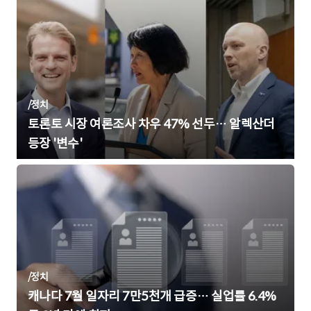
/
정치
토론토 시장 여론조사 차우 47% 선두… 알렉산더
등장 '변수'
/
정치
캐나다 7월 일자리 7만5천개 급증… 실업률 6.4%