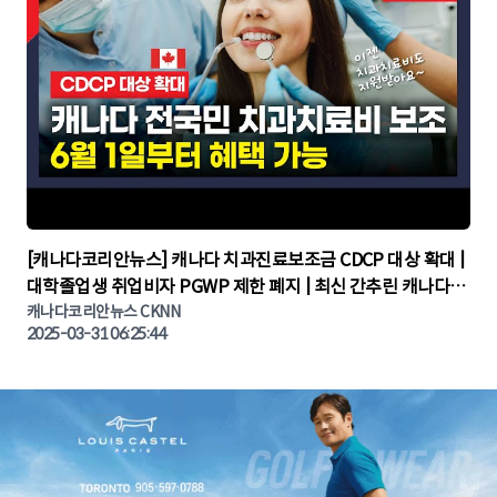
▶
[캐나다코리안뉴스] 캐나다 치과진료보조금 CDCP 대상 확대 |
대학졸업생 취업비자 PGWP 제한 폐지 | 최신 간추린 캐나다뉴
캐나다코리안뉴스 CKNN
스 | CKNNEWS | 캐나다뉴스 | 토론토뉴스
2025-03-31 06:25:44