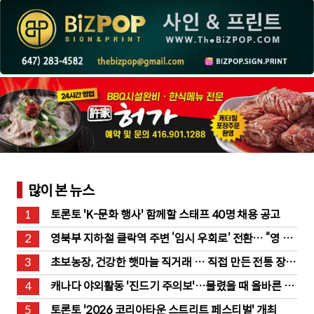
많이 본 뉴스
1
토론토 'K-문화 행사' 함께할 스태프 40명 채용 공고
2
영북부 지하철 클락역 주변 ‘임시 우회로’ 전환… “영 스
트리트 바뀐다”
3
초보농장, 건강한 햇마늘 직거래 … 직접 만든 전통 장류
도 판매
4
캐나다 야외활동 '진드기 주의보'…물렸을 때 올바른 대
처법은?
5
토론토 '2026 코리아타운 스트리트 페스티벌' 개최