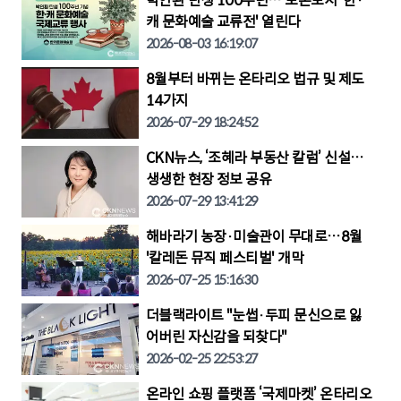
박인환 탄생 100주년… 토론토서 '한·
캐 문화예술 교류전' 열린다
2026-08-03 16:19:07
8월부터 바뀌는 온타리오 법규 및 제도
14가지
2026-07-29 18:24:52
CKN뉴스, ‘조혜라 부동산 칼럼’ 신설…
생생한 현장 정보 공유
2026-07-29 13:41:29
해바라기 농장·미술관이 무대로…8월
'칼레돈 뮤직 페스티벌' 개막
2026-07-25 15:16:30
더블랙라이트 "눈썹·두피 문신으로 잃
어버린 자신감을 되찾다"
2026-02-25 22:53:27
온라인 쇼핑 플랫폼 ‘국제마켓’ 온타리오