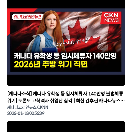
▶
[캐나다소식] 캐나다 유학생 등 임시체류자 140만명 불법체류
위기| 토론토 고학력자 취업난 심각 | 최신 간추린 캐나다뉴스 |
CKNNEWS, 캐나다코리안뉴스
캐나다코리안뉴스 CKNN
2026-01-18 00:56:39