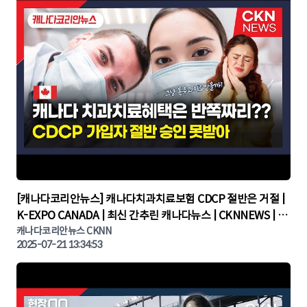
▶
[캐나다코리안뉴스] 캐나다치과치료보험 CDCP 절반은 거절 |
K-EXPO CANADA | 최신 간추린 캐나다뉴스 | CKNNEWS | 캐
나다뉴스 | 토론토뉴스
캐나다코리안뉴스 CKNN
2025-07-21 13:34:53