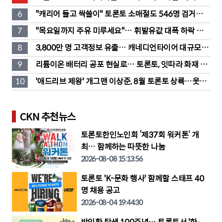
6
"캐리어 들고 싹쓸이" 토론토 소매절도 546명 검거…
훔친 물건 재유통
7
"목요일까지 주유 미루세요"… 휘발유값 대폭 하락 예
고
8
3,800만 명 고객정보 유출… 캐네디언타이어 대규모 집
단소송 직면
9
리튬이온 배터리 공포 현실로… 토론토, 잇따라 화재 발
생
10
'애드리브 제왕' 개그맨 이상준, 8월 토론토 상륙…웃음 
폭탄 예고
CKN 추천뉴스
토론토한인노인회 ‘제37회 워커톤’ 개
최… 함께하는 따뜻한 나눔
2026-08-08 15:13:56
토론토 'K-문화 행사' 함께할 스태프 40
명 채용 공고
2026-08-04 19:44:30