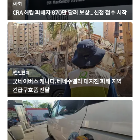
/
사회
CRA 해킹 피해자 870만 달러 보상... 신청 접수 시작
/
한인단체
굿네이버스 캐나다, 베네수엘라 대지진 피해 지역
긴급구호품 전달