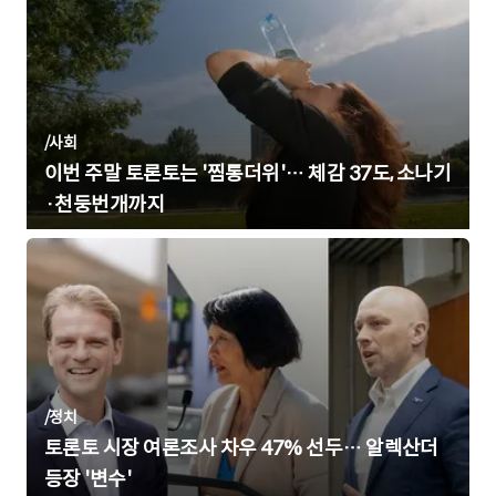
/
사회
이번 주말 토론토는 '찜통더위'… 체감 37도, 소나기
·천둥번개까지
/
정치
토론토 시장 여론조사 차우 47% 선두… 알렉산더
등장 '변수'