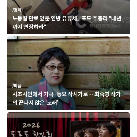
/
경제
노동절 만료 앞둔 연방 유류세... 포드 주총리 "내년
까지 연장하라"
/
피플
시조시인에서 가곡·동요 작시가로… 최숙영 작가
의 끝나지 않은 ‘노래’