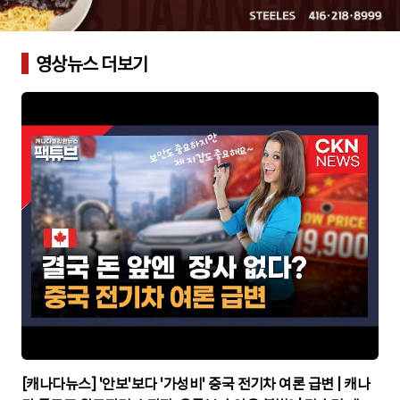
영상뉴스 더보기
▶
[캐나다뉴스] '안보'보다 '가성비' 중국 전기차 여론 급변 | 캐나