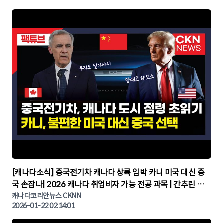
▶
[캐나다소식] 중국전기차 캐나다 상륙 임박 카니 미국 대신 중
국 손잡나| 2026 캐나다 취업비자 가능 전공 과목 | 간추린 캐
나다뉴스 | CKNNEWS, 캐나다코리안뉴스
캐나다코리안뉴스 CKNN
2026-01-22 02:14:01