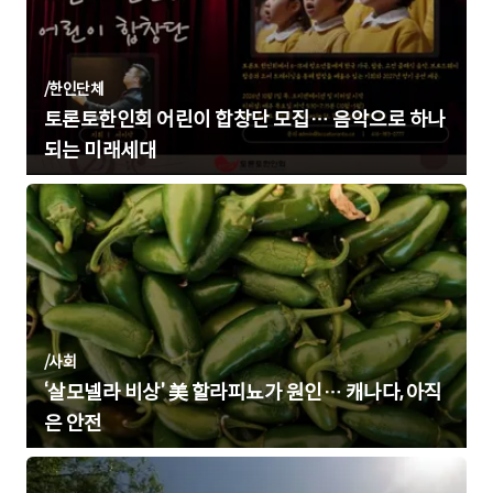
/
한인단체
토론토한인회 어린이 합창단 모집… 음악으로 하나
되는 미래세대
/
사회
‘살모넬라 비상’ 美 할라피뇨가 원인… 캐나다, 아직
은 안전