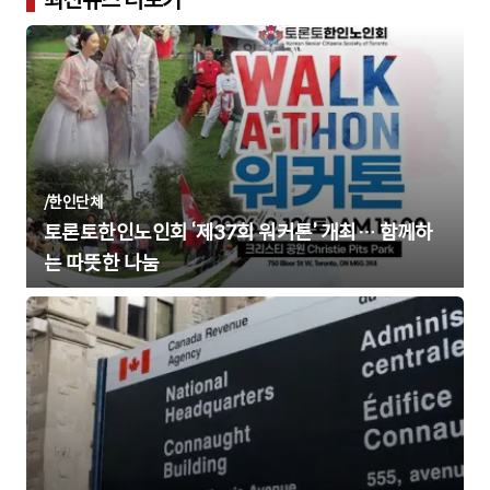
최신뉴스 더보기
/
한인단체
토론토한인노인회 ‘제37회 워커톤’ 개최… 함께하
는 따뜻한 나눔