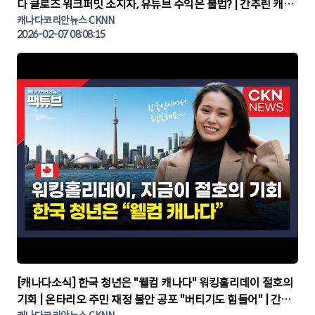
다 클로즈 워크퍼밋 소지자, 유튜브 수익은 불법? | 간추린 캐나
다뉴스 | CKNNEWS, 캐나다코리안뉴스
캐나다코리안뉴스 CKNN
2026-02-07 08:08:15
▶
[캐나다소식] 한국 청년은 "웰컴 캐나다" 워킹홀리데이 절호의
기회 | 온타리오 주민 재정 불안 공포 "버티기도 힘들어" | 간추