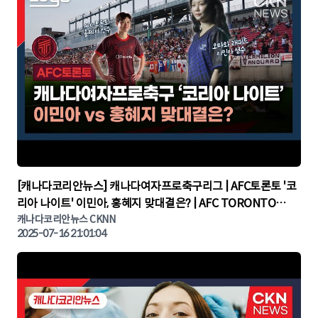
▶
[캐나다코리안뉴스] 캐나다여자프로축구리그 | AFC토론토 '코
리아 나이트' 이민아, 홍혜지 맞대결은? | AFC TORONTO
KOREA NIGHT | 캐나다뉴스 | 토론토뉴스
캐나다코리안뉴스 CKNN
2025-07-16 21:01:04