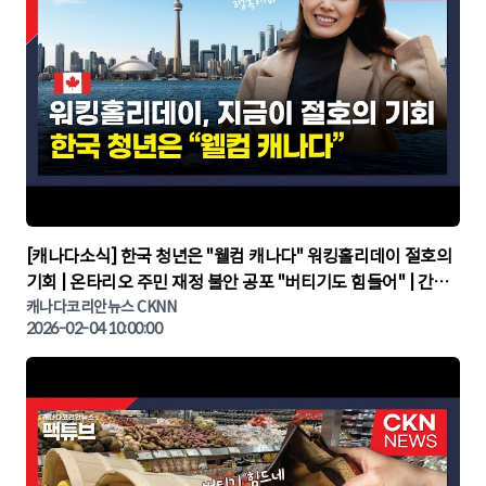
▶
[캐나다소식] 한국 청년은 "웰컴 캐나다" 워킹홀리데이 절호의
기회 | 온타리오 주민 재정 불안 공포 "버티기도 힘들어" | 간추
린 캐나다뉴스 | CKNNEWS, 캐나다코리안뉴스
캐나다코리안뉴스 CKNN
2026-02-04 10:00:00