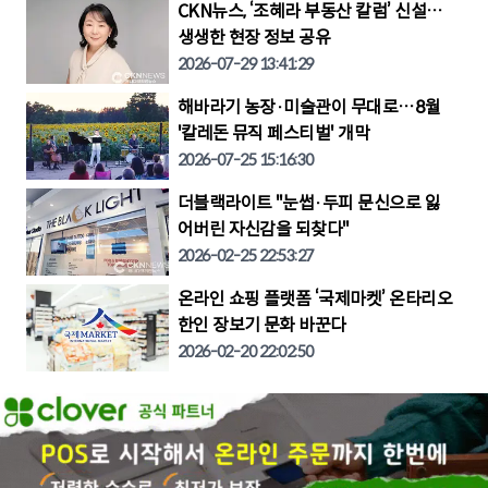
CKN뉴스, ‘조혜라 부동산 칼럼’ 신설…
생생한 현장 정보 공유
2026-07-29 13:41:29
해바라기 농장·미술관이 무대로…8월
'칼레돈 뮤직 페스티벌' 개막
2026-07-25 15:16:30
더블랙라이트 "눈썹·두피 문신으로 잃
어버린 자신감을 되찾다"
2026-02-25 22:53:27
온라인 쇼핑 플랫폼 ‘국제마켓’ 온타리오
한인 장보기 문화 바꾼다
2026-02-20 22:02:50