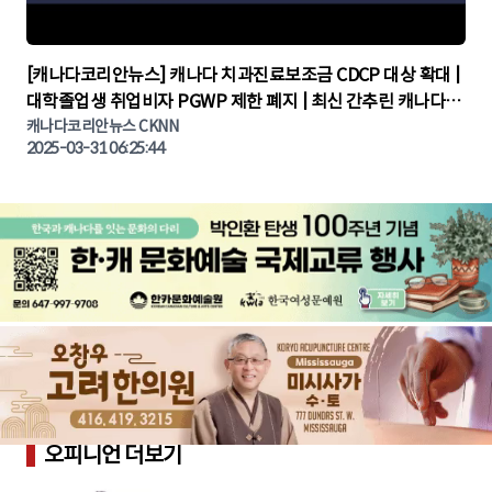
▶
[캐나다코리안뉴스] 캐나다 치과진료보조금 CDCP 대상 확대 |
대학졸업생 취업비자 PGWP 제한 폐지 | 최신 간추린 캐나다뉴
캐나다코리안뉴스 CKNN
스 | CKNNEWS | 캐나다뉴스 | 토론토뉴스
2025-03-31 06:25:44
오피니언 더보기