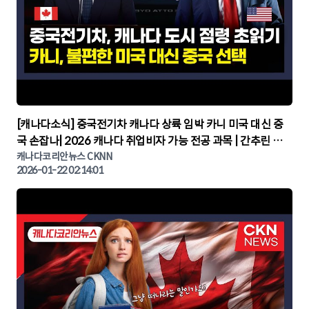
▶
[캐나다소식] 중국전기차 캐나다 상륙 임박 카니 미국 대신 중
국 손잡나| 2026 캐나다 취업비자 가능 전공 과목 | 간추린 캐
나다뉴스 | CKNNEWS, 캐나다코리안뉴스
캐나다코리안뉴스 CKNN
2026-01-22 02:14:01