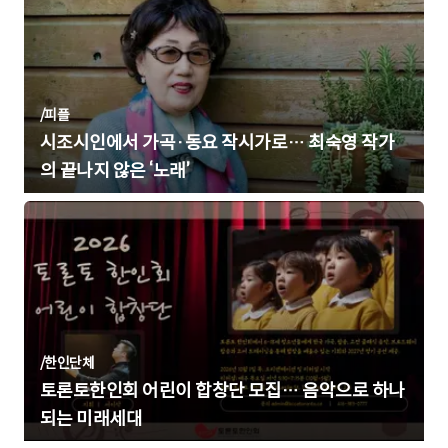
/
피플
시조시인에서 가곡·동요 작시가로… 최숙영 작가
의 끝나지 않은 ‘노래’
/
한인단체
토론토한인회 어린이 합창단 모집… 음악으로 하나
되는 미래세대