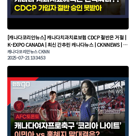
▶
[캐나다코리안뉴스] 캐나다치과치료보험 CDCP 절반은 거절 |
K-EXPO CANADA | 최신 간추린 캐나다뉴스 | CKNNEWS | 캐
나다뉴스 | 토론토뉴스
캐나다코리안뉴스 CKNN
2025-07-21 13:34:53