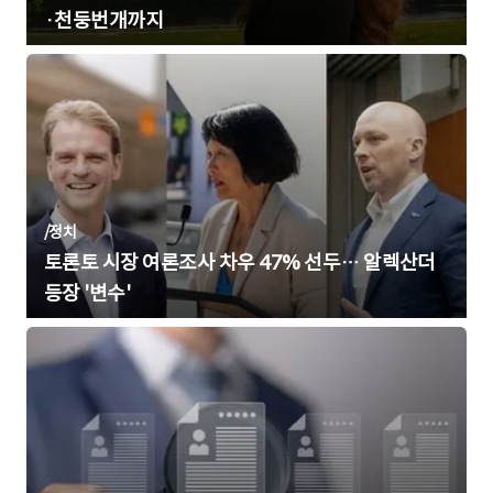
·천둥번개까지
/
정치
토론토 시장 여론조사 차우 47% 선두… 알렉산더
등장 '변수'