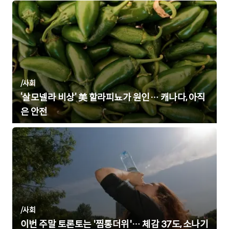
/
사회
‘살모넬라 비상’ 美 할라피뇨가 원인… 캐나다, 아직
은 안전
/
사회
이번 주말 토론토는 '찜통더위'… 체감 37도, 소나기