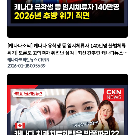
▶
[캐나다소식] 캐나다 유학생 등 임시체류자 140만명 불법체류
위기| 토론토 고학력자 취업난 심각 | 최신 간추린 캐나다뉴스 |
CKNNEWS, 캐나다코리안뉴스
캐나다코리안뉴스 CKNN
2026-01-18 00:56:39