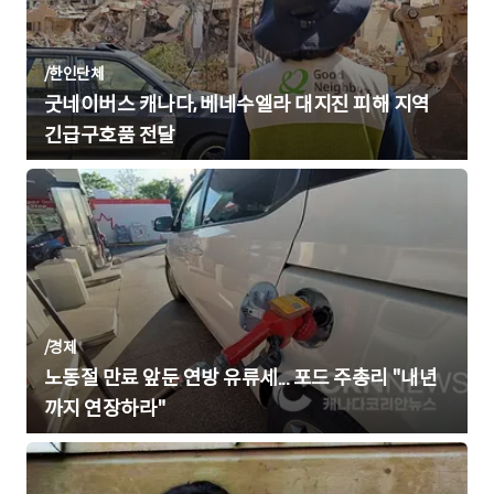
/
한인단체
굿네이버스 캐나다, 베네수엘라 대지진 피해 지역
긴급구호품 전달
/
경제
노동절 만료 앞둔 연방 유류세... 포드 주총리 "내년
까지 연장하라"