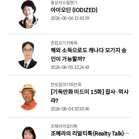
홍성자수필향기
아이오딘 (IODIZED)
2026-08-06 13:43:39
존킴모기지톡톡
해외 소득으로도 캐나다 모기지 승
인이 가능할까?
2026-08-05 12:26:43
한호림의기독만화
[기독만화 미드미 15화] 잡사·먹사
라?
2026-08-04 10:30:40
조혜라리얼티톡
조혜라의 리얼티톡(Realty Talk)…