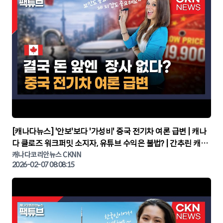
▶
[캐나다뉴스] '안보'보다 '가성비' 중국 전기차 여론 급변 | 캐나
다 클로즈 워크퍼밋 소지자, 유튜브 수익은 불법? | 간추린 캐나
다뉴스 | CKNNEWS, 캐나다코리안뉴스
캐나다코리안뉴스 CKNN
2026-02-07 08:08:15