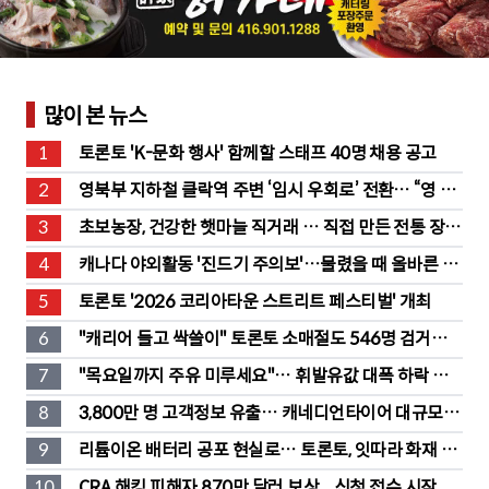
많이 본 뉴스
1
토론토 'K-문화 행사' 함께할 스태프 40명 채용 공고
2
영북부 지하철 클락역 주변 ‘임시 우회로’ 전환… “영 스
트리트 바뀐다”
3
초보농장, 건강한 햇마늘 직거래 … 직접 만든 전통 장류
도 판매
4
캐나다 야외활동 '진드기 주의보'…물렸을 때 올바른 대
처법은?
5
토론토 '2026 코리아타운 스트리트 페스티벌' 개최
6
"캐리어 들고 싹쓸이" 토론토 소매절도 546명 검거…
훔친 물건 재유통
7
"목요일까지 주유 미루세요"… 휘발유값 대폭 하락 예
고
8
3,800만 명 고객정보 유출… 캐네디언타이어 대규모 집
단소송 직면
9
리튬이온 배터리 공포 현실로… 토론토, 잇따라 화재 발
생
10
CRA 해킹 피해자 870만 달러 보상... 신청 접수 시작