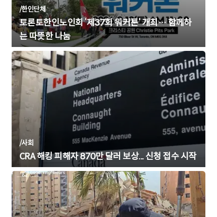
/
한인단체
토론토한인노인회 ‘제37회 워커톤’ 개최… 함께하
는 따뜻한 나눔
/
사회
CRA 해킹 피해자 870만 달러 보상... 신청 접수 시작