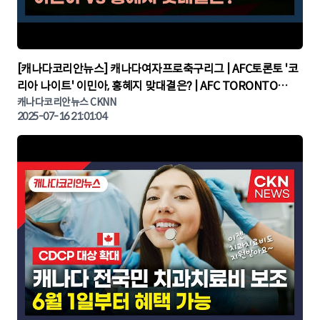
▶
[캐나다코리안뉴스] 캐나다여자프로축구리그 | AFC토론토 '코
리아 나이트' 이민아, 홍혜지 맞대결은? | AFC TORONTO
KOREA NIGHT | 캐나다뉴스 | 토론토뉴스
캐나다코리안뉴스 CKNN
2025-07-16 21:01:04