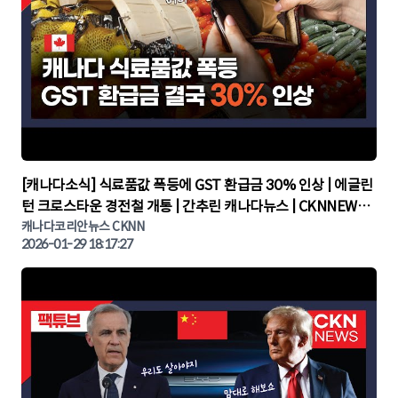
▶
[캐나다소식] 식료품값 폭등에 GST 환급금 30% 인상 | 에글린
턴 크로스타운 경전철 개통 | 간추린 캐나다뉴스 | CKNNEWS,
캐나다코리안뉴스
캐나다코리안뉴스 CKNN
2026-01-29 18:17:27