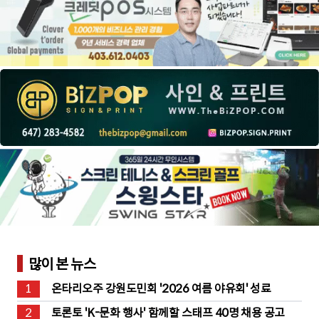
많이 본 뉴스
1
온타리오주 강원도민회 '2026 여름 야유회' 성료
2
토론토 'K-문화 행사' 함께할 스태프 40명 채용 공고