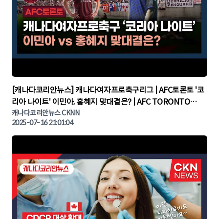
▶
[캐나다코리안뉴스] 캐나다여자프로축구리그 | AFC토론토 '코
리아 나이트' 이민아, 홍혜지 맞대결은? | AFC TORONTO
KOREA NIGHT | 캐나다뉴스 | 토론토뉴스
캐나다코리안뉴스 CKNN
2025-07-16 21:01:04