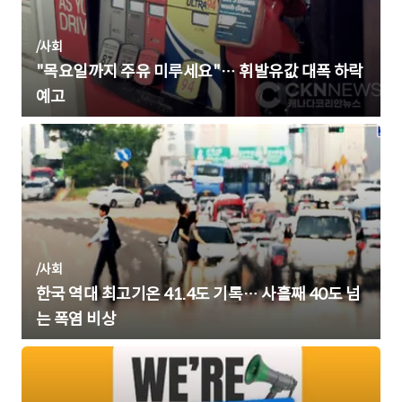
/
사회
"목요일까지 주유 미루세요"… 휘발유값 대폭 하락
예고
/
사회
한국 역대 최고기온 41.4도 기록… 사흘째 40도 넘
는 폭염 비상