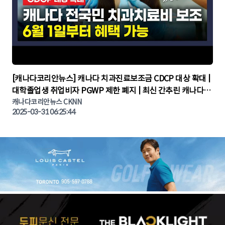
▶
[캐나다코리안뉴스] 캐나다 치과진료보조금 CDCP 대상 확대 |
대학졸업생 취업비자 PGWP 제한 폐지 | 최신 간추린 캐나다뉴
캐나다코리안뉴스 CKNN
스 | CKNNEWS | 캐나다뉴스 | 토론토뉴스
2025-03-31 06:25:44