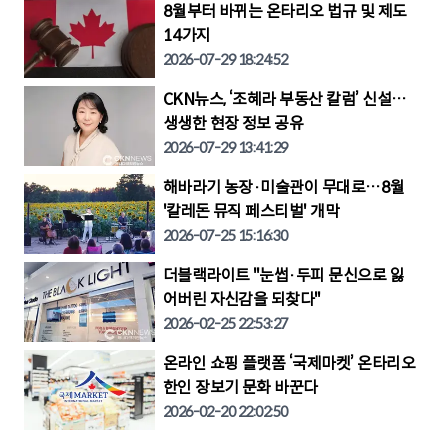
8월부터 바뀌는 온타리오 법규 및 제도
14가지
2026-07-29 18:24:52
CKN뉴스, ‘조혜라 부동산 칼럼’ 신설…
생생한 현장 정보 공유
2026-07-29 13:41:29
해바라기 농장·미술관이 무대로…8월
'칼레돈 뮤직 페스티벌' 개막
2026-07-25 15:16:30
더블랙라이트 "눈썹·두피 문신으로 잃
어버린 자신감을 되찾다"
2026-02-25 22:53:27
온라인 쇼핑 플랫폼 ‘국제마켓’ 온타리오
한인 장보기 문화 바꾼다
2026-02-20 22:02:50