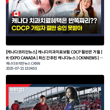
▶
[캐나다코리안뉴스] 캐나다치과치료보험 CDCP 절반은 거절 |
K-EXPO CANADA | 최신 간추린 캐나다뉴스 | CKNNEWS | 캐
나다뉴스 | 토론토뉴스
캐나다코리안뉴스 CKNN
2025-07-21 13:34:53