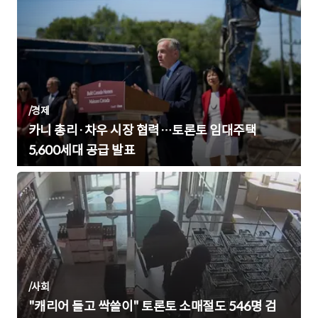
/
경제
카니 총리·차우 시장 협력…토론토 임대주택
5,600세대 공급 발표
/
사회
"캐리어 들고 싹쓸이" 토론토 소매절도 546명 검