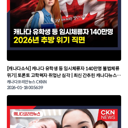
▶
[캐나다소식] 캐나다 유학생 등 임시체류자 140만명 불법체류
위기| 토론토 고학력자 취업난 심각 | 최신 간추린 캐나다뉴스 |
CKNNEWS, 캐나다코리안뉴스
캐나다코리안뉴스 CKNN
2026-01-18 00:56:39