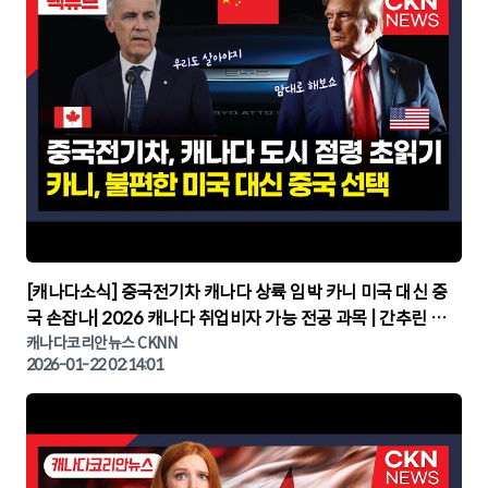
▶
[캐나다소식] 중국전기차 캐나다 상륙 임박 카니 미국 대신 중
국 손잡나| 2026 캐나다 취업비자 가능 전공 과목 | 간추린 캐
나다뉴스 | CKNNEWS, 캐나다코리안뉴스
캐나다코리안뉴스 CKNN
2026-01-22 02:14:01