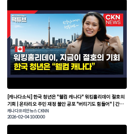
▶
[캐나다소식] 한국 청년은 "웰컴 캐나다" 워킹홀리데이 절호의
기회 | 온타리오 주민 재정 불안 공포 "버티기도 힘들어" | 간추
린 캐나다뉴스 | CKNNEWS, 캐나다코리안뉴스
캐나다코리안뉴스 CKNN
2026-02-04 10:00:00