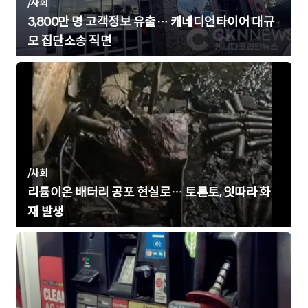
/
사회
3,800만 명 고객정보 유출… 캐네디언타이어 대규
모 집단소송 직면
/
사회
리튬이온 배터리 공포 현실로… 토론토, 잇따라 화
재 발생