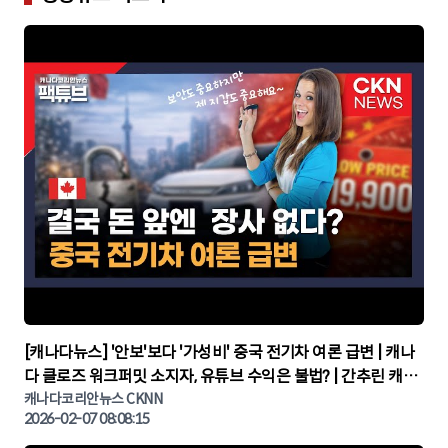
▶
[캐나다뉴스] '안보'보다 '가성비' 중국 전기차 여론 급변 | 캐나
다 클로즈 워크퍼밋 소지자, 유튜브 수익은 불법? | 간추린 캐나
다뉴스 | CKNNEWS, 캐나다코리안뉴스
캐나다코리안뉴스 CKNN
2026-02-07 08:08:15