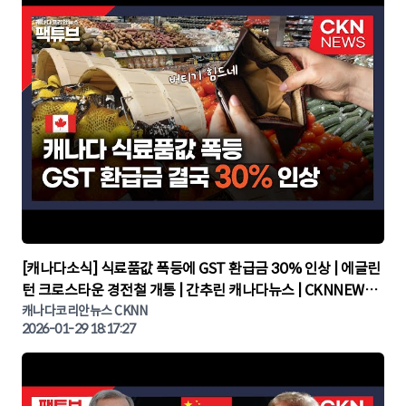
▶
[캐나다소식] 식료품값 폭등에 GST 환급금 30% 인상 | 에글린
턴 크로스타운 경전철 개통 | 간추린 캐나다뉴스 | CKNNEWS,
캐나다코리안뉴스
캐나다코리안뉴스 CKNN
2026-01-29 18:17:27