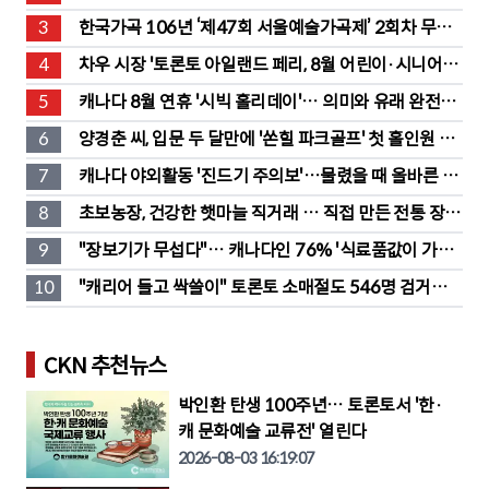
3
한국가곡 106년 ‘제47회 서울예술가곡제’ 2회차 무대 
성황
4
차우 시장 '토론토 아일랜드 페리, 8월 어린이·시니어 무
료' 발표
5
캐나다 8월 연휴 '시빅 홀리데이'… 의미와 유래 완전정
리
6
양경춘 씨, 입문 두 달만에 '쏜힐 파크골프' 첫 홀인원 주
인공
7
캐나다 야외활동 '진드기 주의보'…물렸을 때 올바른 대
처법은?
8
초보농장, 건강한 햇마늘 직거래 … 직접 만든 전통 장류
도 판매
9
"장보기가 무섭다"… 캐나다인 76% '식료품값이 가장 
부담'
10
"캐리어 들고 싹쓸이" 토론토 소매절도 546명 검거…
훔친 물건 재유통
CKN 추천뉴스
박인환 탄생 100주년… 토론토서 '한·
캐 문화예술 교류전' 열린다
2026-08-03 16:19:07