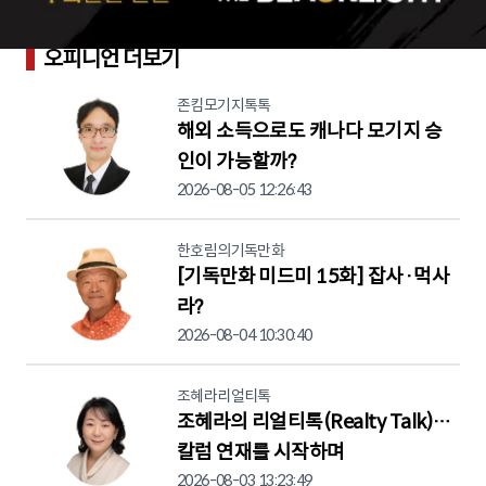
오피니언 더보기
존킴모기지톡톡
해외 소득으로도 캐나다 모기지 승
인이 가능할까?
2026-08-05 12:26:43
한호림의기독만화
[기독만화 미드미 15화] 잡사·먹사
라?
2026-08-04 10:30:40
조혜라리얼티톡
조혜라의 리얼티톡(Realty Talk)…
칼럼 연재를 시작하며
2026-08-03 13:23:49