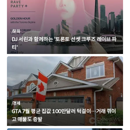
/
문화
DJ 서린과 함께하는 '토론토 선셋 크루즈 레이브 파
티'
/
경제
GTA 7월 평균 집값 100만달러 턱걸이…거래 꺾이
고 매물도 증발