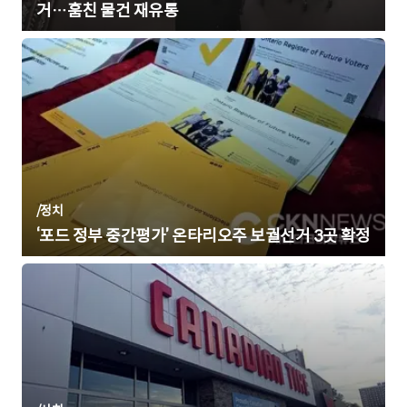
거…훔친 물건 재유통
/
정치
‘포드 정부 중간평가’ 온타리오주 보궐선거 3곳 확정