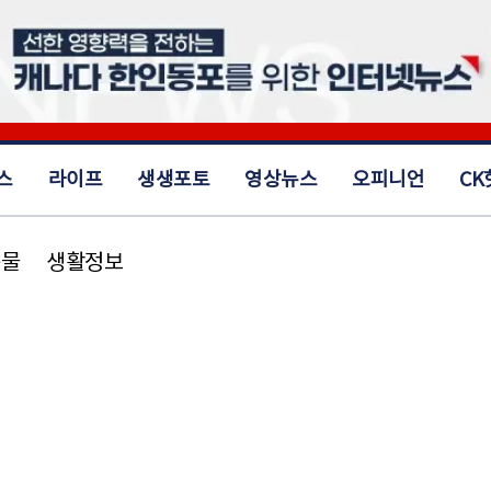
스
라이프
생생포토
영상뉴스
오피니언
CK
동물
생활정보