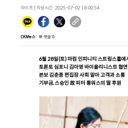
라이프
| 작성시간 :
2025-07-02 18:00:54
CKN뉴스
💬
댓글
0
6월 28일(토) 마컴 인피니티 스트링스홀에
토론토 심포니 김아영 바이올리니스트 협연
본보 김춘종 편집장 사회 맡아 고객과 소통
기부금, 스승인 故 피터 롱워스의 딸 후원