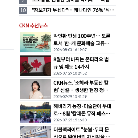
든 전통 장류도 판매
10
"장보기가 무섭다"… 캐나다인 76% '식료
품값이 가장 부담'
CKN 추천뉴스
박인환 탄생 100주년… 토론
토서 '한·캐 문화예술 교류전'
2026-08-03 16:19:07
열린다
8월부터 바뀌는 온타리오 법
규 및 제도 14가지
2026-07-29 18:24:52
CKN뉴스, ‘조혜라 부동산 칼
럼’ 신설… 생생한 현장 정보
2026-07-29 13:41:29
공유
해바라기 농장·미술관이 무대
로…8월 '칼레돈 뮤직 페스티
2026-07-25 15:16:30
벌' 개막
더블랙라이트 "눈썹·두피 문
신으로 잃어버린 자신감을 되