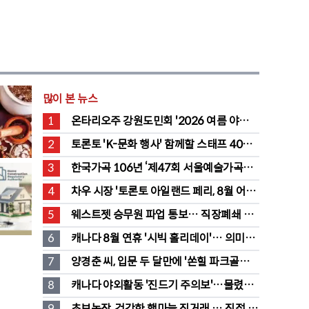
많이 본 뉴스
1
온타리오주 강원도민회 '2026 여름 야유
회' 성료
2
토론토 'K-문화 행사' 함께할 스태프 40명 
채용 공고
3
한국가곡 106년 ‘제47회 서울예술가곡제’ 
2회차 무대 성황
4
차우 시장 '토론토 아일랜드 페리, 8월 어린
이·시니어 무료' 발표
5
웨스트젯 승무원 파업 통보… 직장폐쇄 맞
불에 항공 대란
6
캐나다 8월 연휴 '시빅 홀리데이'… 의미와 
유래 완전정리
7
양경춘 씨, 입문 두 달만에 '쏜힐 파크골프' 
첫 홀인원 주인공
8
캐나다 야외활동 '진드기 주의보'…물렸을 
때 올바른 대처법은?
9
초보농장, 건강한 햇마늘 직거래 … 직접 만