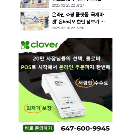
2026-02-25 22:53:27
찾다"
온라인 쇼핑 플랫폼 ‘국제마
켓’ 온타리오 한인 장보기 문
2026-02-20 22:02:50
화 바꾼다