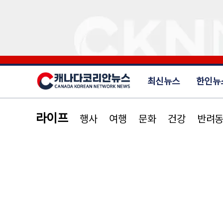
최신뉴스
한인뉴
라이프
행사
여행
문화
건강
반려