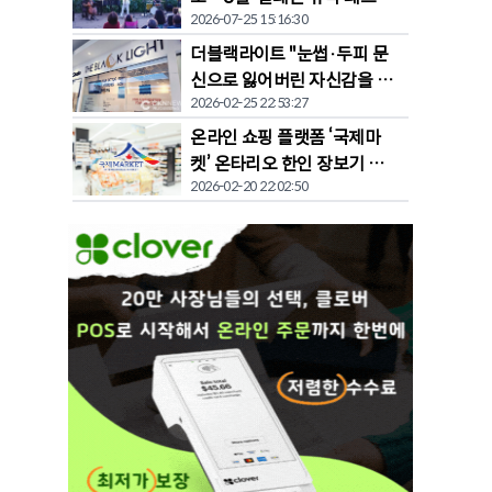
2026-07-25 15:16:30
벌' 개막
더블랙라이트 "눈썹·두피 문
신으로 잃어버린 자신감을 되
2026-02-25 22:53:27
찾다"
온라인 쇼핑 플랫폼 ‘국제마
켓’ 온타리오 한인 장보기 문
2026-02-20 22:02:50
화 바꾼다