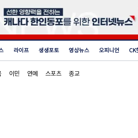
스
라이프
생생포토
영상뉴스
오피니언
CK
육
이민
연예
스포츠
종교