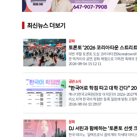
최신뉴스 더보기
문화
토론토 '2026 코리아타운 스트리트
이번 주말 토론토 도심 코리아타운(Koreatown
티벌' 개최
운 먹거리와 공연, 문화 체험으로 가득한 축제의 
신한다. 오는 8월 8일(토) 오후 1시부터 8시까지 블루어 스
2026-08-06 15:12:11
트리트 웨스트(Bloor St. W.)와 유클리드 애비뉴(E
Ave.) 일대에서 '한인타운 스트리트 페스티벌(Kor
Street Festival)'이 개최된다. 이번 행사는 토론토에서 가장
공관소식
활기찬 지역 중 하나인 한인타운의 풍경과 소리, 
"한국어로 학점 따고 대학 간다" 20
리에서 경험할 수 있는 다채로운 프로그램으로 
이다. ■ 한국 전통 국악부터 현대 시티팝까지 다채로운 공
캐나다한국교육원(원장 이지은)이 2026-2027
2027 한국어 학점반 모집
연 방문객들은 다양한 한국 음식을 맛보는 것은 물론, 현장
리오 지역 한국어 학점반 등록 일정에 맞춰 고등
인터랙티브 활동과 라이브 공연을 통해 한국 문
부모들의 적극적인 관심과 참여를 당부했다. 한국어는 온타
2026-08-06 13:28:07
수 있다. 주요 공연 라인업으로는 캐나다한국전통음악협회
리오주의 정규 고교 학점(Secondary Credit) 과
(KTMAC)가 참여해 소리와 무용, 사물놀이 등 한
생들은 한국어와 한국문화를 배우며 고등학교 졸
화 유산을 선보인다. 이어 음악 밴드 '넥스트 퍼펙
한 학점을 취득할 수 있다. 특히 12학년 한국어 과정
문화
(Next Perfect Day)'가 시티팝 음악을 현대적 
(LKKDU)은 대학 지원 시 활용할 수 있는 대학 입
석한 무대를 선보이며 축제 분위기를 한층 돋울 
DJ 서린과 함께하는 '토론토 선셋 
(University Level, U) 과목으로 인정되어, 한국
■ 대중교통 이용 권장... 지역 상권 활성화 기대 공연 외에
동포 학생들에게 입시 전략상 유리한 선택과목이 
한국 테크노·일렉트로닉 음악계의 차세대 아티스트
레이브 파티'