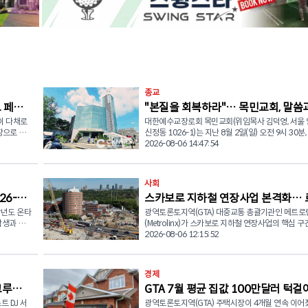
종교
 페스
"본질을 회복하라"… 목민교회, 말씀
)이 다채로
대한예수교장로회 목민교회(위임목사 김덕영, 서울
눔으로 드린 주일예배
장으로 변
신정동 1026-1)는 지난 8월 2일(일) 오전 9시 30분,
당에서 주일 2부 예배를 드리며 신앙의 본질을 되새기
2026-08-06 14:47:54
uclid
네수엘라 지진 피해 이웃을 위한 사랑의 나눔을 실천
eatown
이날 예배는 박광남 장로의 대표기도로 시작됐으며,
렘 찬양대가 '사랑합니다 나의 하나님' 을 찬양하며
사회
맛을 한자
은혜를 더했다. 이어 김덕영 위임목사는 누가복음 5장
26-
스카보로 지하철 연장사업 본격화… 
꾸며질 예정
27~39절 말씀을 본문으로 '본질을 추구하는 신앙'
제목의 설교를 전했다. 김 목사는 신앙생활 속에서 형식에
학년도 온타
광역토론토지역(GTA) 대중교통 총괄기관인 메트로
스·맥콴역 공사 착공
머무르거나 영적 성장이 멈추는 모습을 경계해야 한다
학생과 학
(Metrolinx)가 스카보로 지하철 연장사업의 핵심 구
화를 경험할
나님께서 원하시는 신앙의 본질을 회복해야 한다고
렌스 앤 맥콴역(Lawrence and McCowan station
2026-08-06 12:15:52
다. 설교에서는 세 가지 핵심 메시지가 제시됐다. 첫째, 예수
정으로, 학
공사에 공식 착수했다. 온타리오주 정부가 신규 역사 착공
국의 전통문
께서 세리 레위를 먼저 찾아가 부르셨던 것처럼 주님
업에 필요
을 발표한 데 이어, 메트로링스는 공사가 본격화됨에
트 데이
인인 우리를 먼저 찾아오시는 분이라는 점을 강조하
현장 최신 진행 상황과 조감도를 공개했다. 스카보로 지하
경제
감각으로 재해
님의 은혜를 기억해야 한다고 말했다. 둘째, 레위가 예수님
학 자격
철 연장사업은 폐선된 스카보로 RT(Scarborough R
예정이다.
의 부르심에 즉시 순종해 삶을 변화시켰던 것처럼 
크루즈
GTA 7월 평균 집값 100만달러 턱
어에 익숙한
대체하는 사업으로, 토론토 지하철 2호선을 기존 
자신의 삶을 예수 그리스도를 위해 결단하는 믿음의
될 수 있
에서 북쪽으로 7.8킬로미터 연장하는 프로젝트다. 
 DJ 서
광역토론토지역(GTA) 주택시장이 4개월 연속 이어
거래 꺾이고 매물도 증발