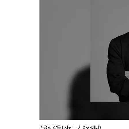
손웅정 감독 ( 사진 = 손 아카데미)