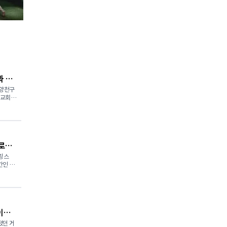
과 나
 양천구
 교회 본
고, 베
했다.
 예루살
 예배의
로렌
 이라는
링스
며, 하
간인 로
 강조했
) 건설
은 죄
 따라
며 하나
T) 를
성도들도
걸이…
케네디역
 자세를
총 사업
졌던 거