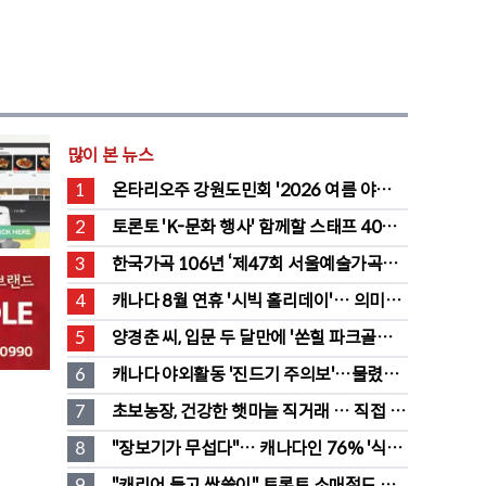
많이 본 뉴스
1
온타리오주 강원도민회 '2026 여름 야유
회' 성료
2
토론토 'K-문화 행사' 함께할 스태프 40명 
채용 공고
3
한국가곡 106년 ‘제47회 서울예술가곡제’ 
2회차 무대 성황
4
캐나다 8월 연휴 '시빅 홀리데이'… 의미와 
유래 완전정리
5
양경춘 씨, 입문 두 달만에 '쏜힐 파크골프' 
첫 홀인원 주인공
6
캐나다 야외활동 '진드기 주의보'…물렸을 
때 올바른 대처법은?
7
초보농장, 건강한 햇마늘 직거래 … 직접 만
든 전통 장류도 판매
8
"장보기가 무섭다"… 캐나다인 76% '식료
품값이 가장 부담'
9
"캐리어 들고 싹쓸이" 토론토 소매절도 