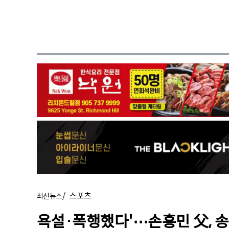
/
스포츠
최신뉴스
욕설·폭행했다'⋯손흥민 父, 송