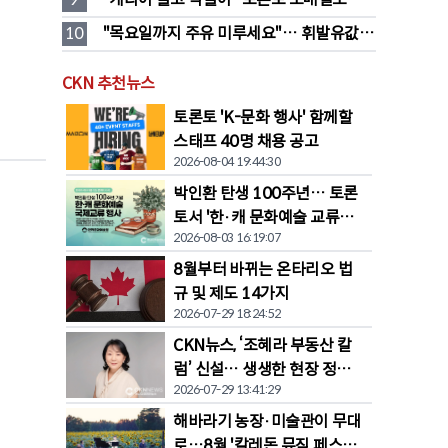
546명 검거…훔친 물건 재유통
10
"목요일까지 주유 미루세요"… 휘발유값 
대폭 하락 예고
CKN 추천뉴스
토론토 'K-문화 행사' 함께할
스태프 40명 채용 공고
2026-08-04 19:44:30
박인환 탄생 100주년… 토론
토서 '한·캐 문화예술 교류전'
2026-08-03 16:19:07
열린다
8월부터 바뀌는 온타리오 법
규 및 제도 14가지
2026-07-29 18:24:52
CKN뉴스, ‘조혜라 부동산 칼
럼’ 신설… 생생한 현장 정보
2026-07-29 13:41:29
공유
해바라기 농장·미술관이 무대
로…8월 '칼레돈 뮤직 페스티