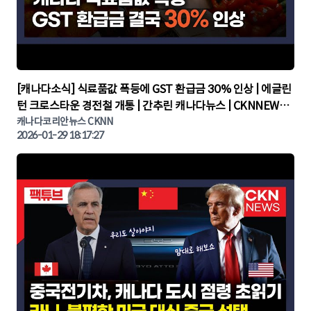
▶
[캐나다소식] 식료품값 폭등에 GST 환급금 30% 인상 | 에글린
턴 크로스타운 경전철 개통 | 간추린 캐나다뉴스 | CKNNEWS,
캐나다코리안뉴스
캐나다코리안뉴스 CKNN
2026-01-29 18:17:27