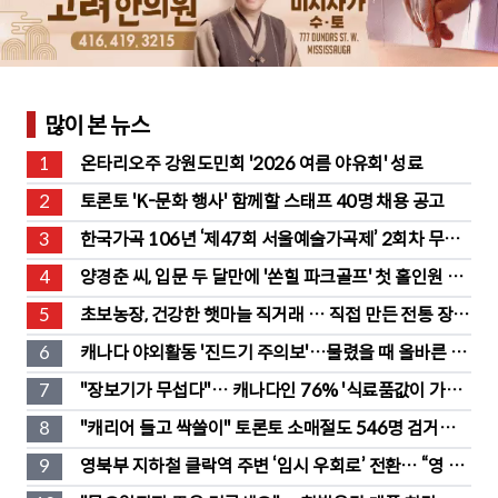
많이 본 뉴스
1
온타리오주 강원도민회 '2026 여름 야유회' 성료
2
토론토 'K-문화 행사' 함께할 스태프 40명 채용 공고
3
한국가곡 106년 ‘제47회 서울예술가곡제’ 2회차 무대 
성황
4
양경춘 씨, 입문 두 달만에 '쏜힐 파크골프' 첫 홀인원 주
인공
5
초보농장, 건강한 햇마늘 직거래 … 직접 만든 전통 장류
도 판매
6
캐나다 야외활동 '진드기 주의보'…물렸을 때 올바른 대
처법은?
7
"장보기가 무섭다"… 캐나다인 76% '식료품값이 가장 
부담'
8
"캐리어 들고 싹쓸이" 토론토 소매절도 546명 검거…
훔친 물건 재유통
9
영북부 지하철 클락역 주변 ‘임시 우회로’ 전환… “영 스
트리트 바뀐다”