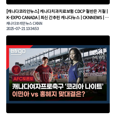
▶
[캐나다코리안뉴스] 캐나다치과치료보험 CDCP 절반은 거절 |
K-EXPO CANADA | 최신 간추린 캐나다뉴스 | CKNNEWS | 캐
나다뉴스 | 토론토뉴스
캐나다코리안뉴스 CKNN
2025-07-21 13:34:53