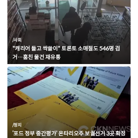
/
사회
"캐리어 들고 싹쓸이" 토론토 소매절도 546명 검
거…훔친 물건 재유통
/
정치
‘포드 정부 중간평가’ 온타리오주 보궐선거 3곳 확정