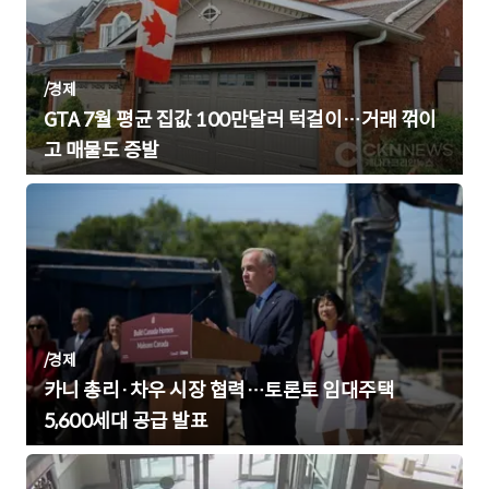
/
경제
GTA 7월 평균 집값 100만달러 턱걸이…거래 꺾이
고 매물도 증발
/
경제
카니 총리·차우 시장 협력…토론토 임대주택
5,600세대 공급 발표