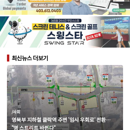
최신뉴스 더보기
/
사회
영북부 지하철 클락역 주변 ‘임시 우회로’ 전환…
“영 스트리트 바뀐다”