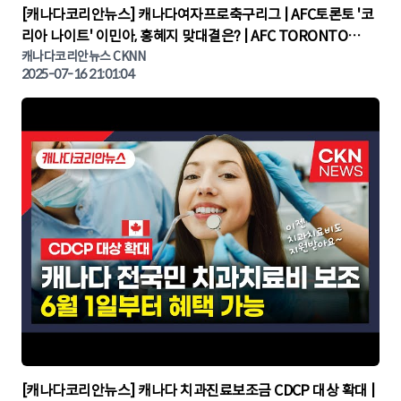
▶
[캐나다코리안뉴스] 캐나다여자프로축구리그 | AFC토론토 '코
리아 나이트' 이민아, 홍혜지 맞대결은? | AFC TORONTO
KOREA NIGHT | 캐나다뉴스 | 토론토뉴스
캐나다코리안뉴스 CKNN
2025-07-16 21:01:04
▶
[캐나다코리안뉴스] 캐나다 치과진료보조금 CDCP 대상 확대 |