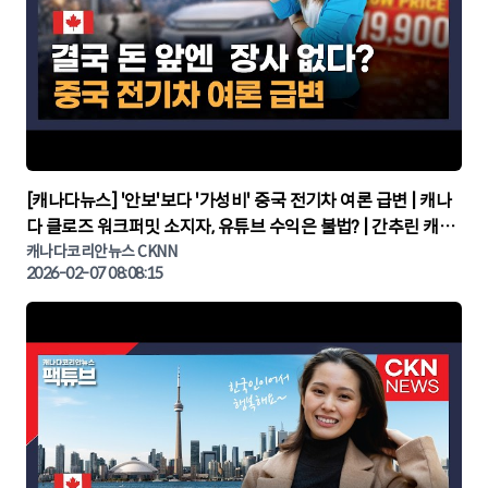
▶
[캐나다뉴스] '안보'보다 '가성비' 중국 전기차 여론 급변 | 캐나
다 클로즈 워크퍼밋 소지자, 유튜브 수익은 불법? | 간추린 캐나
다뉴스 | CKNNEWS, 캐나다코리안뉴스
캐나다코리안뉴스 CKNN
2026-02-07 08:08:15