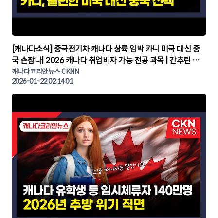
▶
[캐나다소식] 중국전기차 캐나다 상륙 임박 카니 미국 대신 중
국 손잡나| 2026 캐나다 취업비자 가능 전공 과목 | 간추린 캐
나다뉴스 | CKNNEWS, 캐나다코리안뉴스
캐나다코리안뉴스 CKNN
2026-01-22 02:14:01