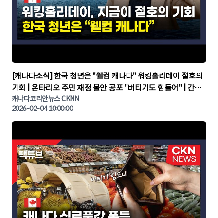
▶
[캐나다소식] 한국 청년은 "웰컴 캐나다" 워킹홀리데이 절호의
기회 | 온타리오 주민 재정 불안 공포 "버티기도 힘들어" | 간추
린 캐나다뉴스 | CKNNEWS, 캐나다코리안뉴스
캐나다코리안뉴스 CKNN
2026-02-04 10:00:00