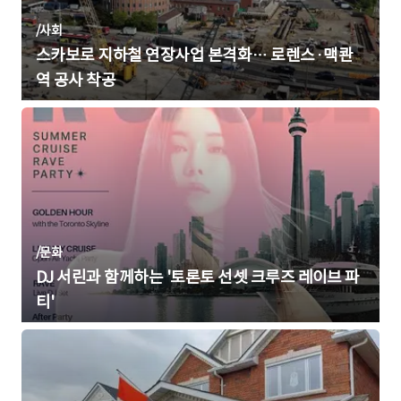
/
사회
스카보로 지하철 연장사업 본격화… 로렌스·맥콴
역 공사 착공
/
문화
DJ 서린과 함께하는 '토론토 선셋 크루즈 레이브 파
티'