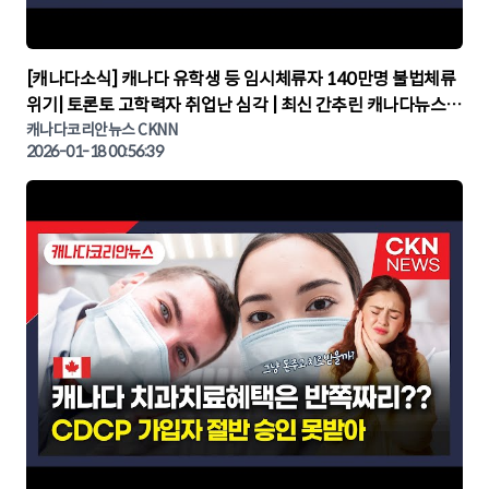
▶
[캐나다소식] 캐나다 유학생 등 임시체류자 140만명 불법체류
위기| 토론토 고학력자 취업난 심각 | 최신 간추린 캐나다뉴스 |
CKNNEWS, 캐나다코리안뉴스
캐나다코리안뉴스 CKNN
2026-01-18 00:56:39