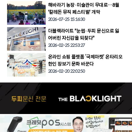
해바라기 농장·미술관이 무대로…8월
'칼레돈 뮤직 페스티벌' 개막
2026-07-25 15:16:30
더블랙라이트 "눈썹·두피 문신으로 잃
어버린 자신감을 되찾다"
2026-02-25 22:53:27
온라인 쇼핑 플랫폼 ‘국제마켓’ 온타리오
한인 장보기 문화 바꾼다
2026-02-20 22:02:50