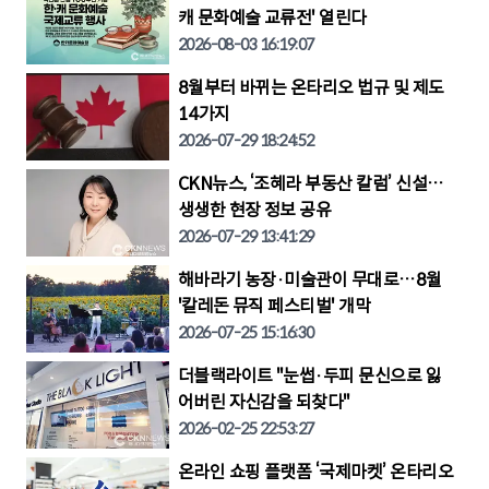
캐 문화예술 교류전' 열린다
2026-08-03 16:19:07
8월부터 바뀌는 온타리오 법규 및 제도
14가지
2026-07-29 18:24:52
CKN뉴스, ‘조혜라 부동산 칼럼’ 신설…
생생한 현장 정보 공유
2026-07-29 13:41:29
해바라기 농장·미술관이 무대로…8월
'칼레돈 뮤직 페스티벌' 개막
2026-07-25 15:16:30
더블랙라이트 "눈썹·두피 문신으로 잃
어버린 자신감을 되찾다"
2026-02-25 22:53:27
온라인 쇼핑 플랫폼 ‘국제마켓’ 온타리오