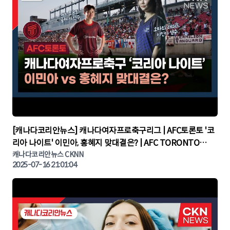
▶
[캐나다코리안뉴스] 캐나다여자프로축구리그 | AFC토론토 '코
리아 나이트' 이민아, 홍혜지 맞대결은? | AFC TORONTO
KOREA NIGHT | 캐나다뉴스 | 토론토뉴스
캐나다코리안뉴스 CKNN
2025-07-16 21:01:04