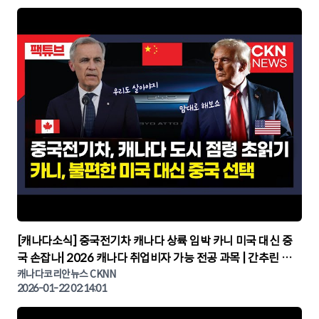
▶
[캐나다소식] 중국전기차 캐나다 상륙 임박 카니 미국 대신 중
국 손잡나| 2026 캐나다 취업비자 가능 전공 과목 | 간추린 캐
나다뉴스 | CKNNEWS, 캐나다코리안뉴스
캐나다코리안뉴스 CKNN
2026-01-22 02:14:01