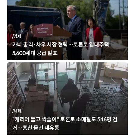
/
경제
카니 총리·차우 시장 협력…토론토 임대주택
5,600세대 공급 발표
/
사회
"캐리어 들고 싹쓸이" 토론토 소매절도 546명 검
거…훔친 물건 재유통