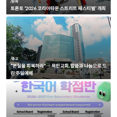
/
문화
토론토 '2026 코리아타운 스트리트 페스티벌' 개최
/
종교
"본질을 회복하라"… 목민교회, 말씀과 나눔으로 드
린 주일예배