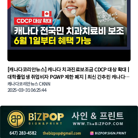
▶
[캐나다코리안뉴스] 캐나다 치과진료보조금 CDCP 대상 확대 |
대학졸업생 취업비자 PGWP 제한 폐지 | 최신 간추린 캐나다뉴
캐나다코리안뉴스 CKNN
스 | CKNNEWS | 캐나다뉴스 | 토론토뉴스
2025-03-31 06:25:44