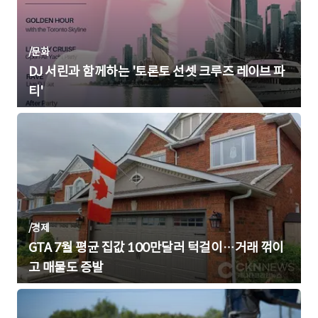
/
문화
DJ 서린과 함께하는 '토론토 선셋 크루즈 레이브 파
티'
/
경제
GTA 7월 평균 집값 100만달러 턱걸이…거래 꺾이
고 매물도 증발