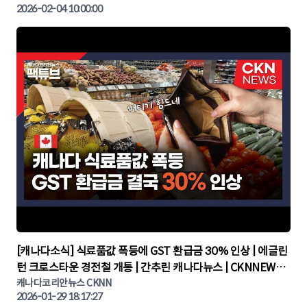
2026-02-04 10:00:00
▶
[캐나다소식] 식료품값 폭등에 GST 환급금 30% 인상 | 에글린
턴 크로스타운 경전철 개통 | 간추린 캐나다뉴스 | CKNNEWS,
캐나다코리안뉴스
캐나다코리안뉴스 CKNN
2026-01-29 18:17:27