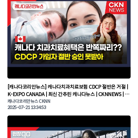
▶
[캐나다코리안뉴스] 캐나다치과치료보험 CDCP 절반은 거절 |
K-EXPO CANADA | 최신 간추린 캐나다뉴스 | CKNNEWS | 캐
나다뉴스 | 토론토뉴스
캐나다코리안뉴스 CKNN
2025-07-21 13:34:53