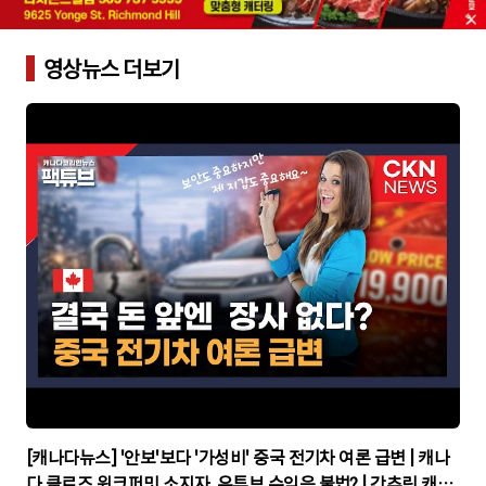
영상뉴스 더보기
▶
[캐나다뉴스] '안보'보다 '가성비' 중국 전기차 여론 급변 | 캐나
다 클로즈 워크퍼밋 소지자, 유튜브 수익은 불법? | 간추린 캐나