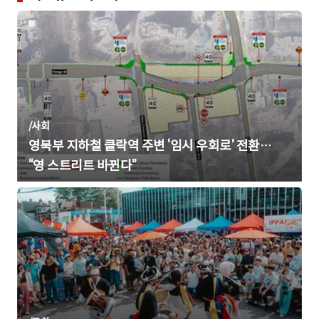
/
사회
영북부 지하철 클락역 주변 ‘임시 우회로’ 전환…
“영 스트리트 바뀐다”