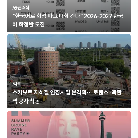
/
공관소식
"한국어로 학점 따고 대학 간다" 2026-2027 한국
어 학점반 모집
/
사회
스카보로 지하철 연장사업 본격화… 로렌스·맥콴
역 공사 착공