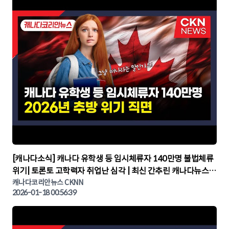
▶
[캐나다소식] 캐나다 유학생 등 임시체류자 140만명 불법체류
위기| 토론토 고학력자 취업난 심각 | 최신 간추린 캐나다뉴스 |
CKNNEWS, 캐나다코리안뉴스
캐나다코리안뉴스 CKNN
2026-01-18 00:56:39