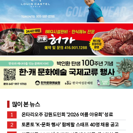
많이 본 뉴스
1
온타리오주 강원도민회 '2026 여름 야유회' 성료
2
토론토 'K-문화 행사' 함께할 스태프 40명 채용 공고