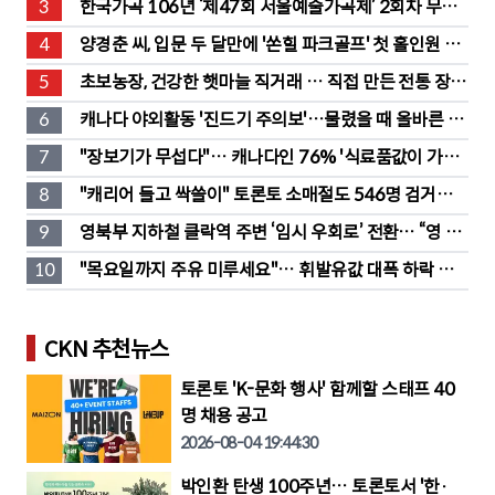
3
한국가곡 106년 ‘제47회 서울예술가곡제’ 2회차 무대 
성황
4
양경춘 씨, 입문 두 달만에 '쏜힐 파크골프' 첫 홀인원 주
인공
5
초보농장, 건강한 햇마늘 직거래 … 직접 만든 전통 장류
도 판매
6
캐나다 야외활동 '진드기 주의보'…물렸을 때 올바른 대
처법은?
7
"장보기가 무섭다"… 캐나다인 76% '식료품값이 가장 
부담'
8
"캐리어 들고 싹쓸이" 토론토 소매절도 546명 검거…
훔친 물건 재유통
9
영북부 지하철 클락역 주변 ‘임시 우회로’ 전환… “영 스
트리트 바뀐다”
10
"목요일까지 주유 미루세요"… 휘발유값 대폭 하락 예
고
CKN 추천뉴스
토론토 'K-문화 행사' 함께할 스태프 40
명 채용 공고
2026-08-04 19:44:30
박인환 탄생 100주년… 토론토서 '한·