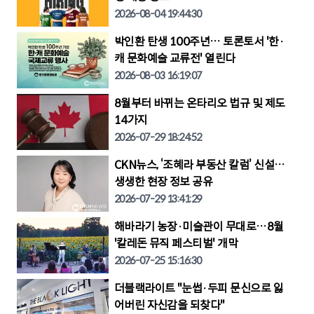
2026-08-04 19:44:30
박인환 탄생 100주년… 토론토서 '한·
캐 문화예술 교류전' 열린다
2026-08-03 16:19:07
8월부터 바뀌는 온타리오 법규 및 제도
14가지
2026-07-29 18:24:52
CKN뉴스, ‘조혜라 부동산 칼럼’ 신설…
생생한 현장 정보 공유
2026-07-29 13:41:29
해바라기 농장·미술관이 무대로…8월
'칼레돈 뮤직 페스티벌' 개막
2026-07-25 15:16:30
더블랙라이트 "눈썹·두피 문신으로 잃
어버린 자신감을 되찾다"