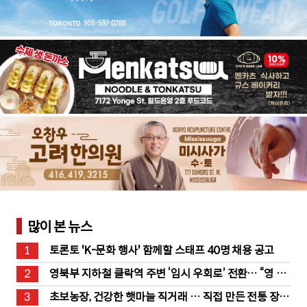
많이 본 뉴스
1
토론토 'K-문화 행사' 함께할 스태프 40명 채용 공고
2
영북부 지하철 클락역 주변 ‘임시 우회로’ 전환… “영 스
트리트 바뀐다”
3
초보농장, 건강한 햇마늘 직거래 … 직접 만든 전통 장류