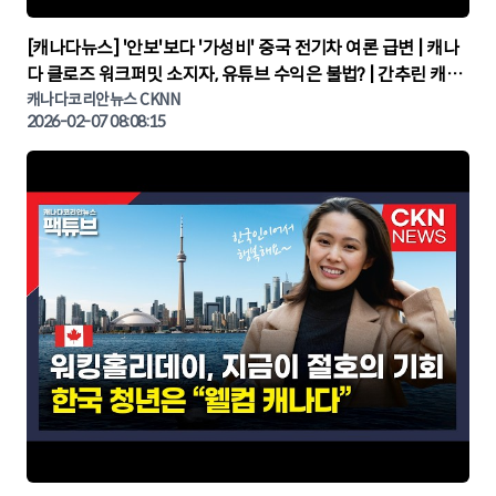
▶
[캐나다뉴스] '안보'보다 '가성비' 중국 전기차 여론 급변 | 캐나
다 클로즈 워크퍼밋 소지자, 유튜브 수익은 불법? | 간추린 캐나
다뉴스 | CKNNEWS, 캐나다코리안뉴스
캐나다코리안뉴스 CKNN
2026-02-07 08:08:15