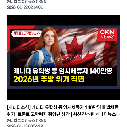
나다뉴스 | CKNNEWS, 캐나다코리안뉴스
캐나다코리안뉴스 CKNN
2026-01-22 02:14:01
▶
[캐나다소식] 캐나다 유학생 등 임시체류자 140만명 불법체류
위기| 토론토 고학력자 취업난 심각 | 최신 간추린 캐나다뉴스 |
CKNNEWS, 캐나다코리안뉴스
캐나다코리안뉴스 CKNN
2026-01-18 00:56:39