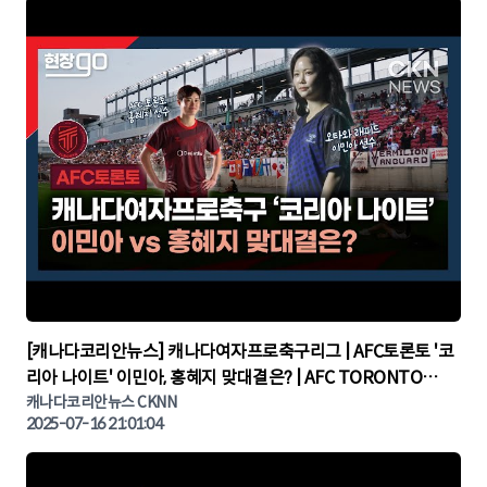
▶
[캐나다코리안뉴스] 캐나다여자프로축구리그 | AFC토론토 '코
리아 나이트' 이민아, 홍혜지 맞대결은? | AFC TORONTO
KOREA NIGHT | 캐나다뉴스 | 토론토뉴스
캐나다코리안뉴스 CKNN
2025-07-16 21:01:04