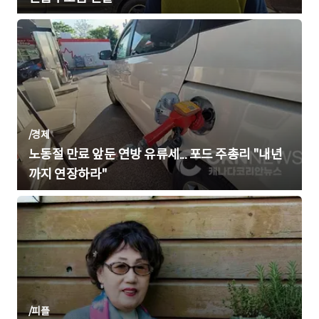
/
경제
노동절 만료 앞둔 연방 유류세... 포드 주총리 "내년
까지 연장하라"
/
피플