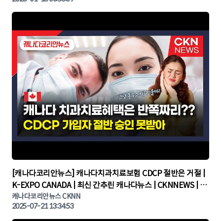
▶
[캐나다코리안뉴스] 캐나다치과치료보험 CDCP 절반은 거절 |
K-EXPO CANADA | 최신 간추린 캐나다뉴스 | CKNNEWS | 캐
나다뉴스 | 토론토뉴스
캐나다코리안뉴스 CKNN
2025-07-21 13:34:53