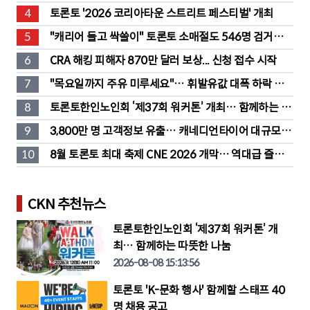
도 판매
4
토론토 '2026 코리아타운 스트리트 페스티벌' 개최
5
"캐리어 들고 싹쓸이" 토론토 소매절도 546명 검거…
훔친 물건 재유통
6
CRA 해킹 피해자 870만 달러 보상... 신청 접수 시작
7
"목요일까지 주유 미루세요"… 휘발유값 대폭 하락 예
고
8
토론토한인노인회 ‘제37회 워커톤’ 개최… 함께하는 따
뜻한 나눔
9
3,800만 명 고객정보 유출… 캐네디언타이어 대규모 집
단소송 직면
10
8월 토론토 최대 축제 CNE 2026 개막… 역대급 즐길
거리 풍성
CKN 추천뉴스
토론토한인노인회 ‘제37회 워커톤’ 개
최… 함께하는 따뜻한 나눔
2026-08-08 15:13:56
토론토 'K-문화 행사' 함께할 스태프 40
명 채용 공고