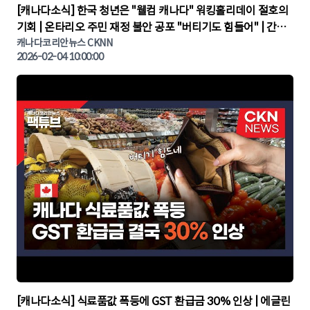
▶
[캐나다소식] 한국 청년은 "웰컴 캐나다" 워킹홀리데이 절호의
기회 | 온타리오 주민 재정 불안 공포 "버티기도 힘들어" | 간추
린 캐나다뉴스 | CKNNEWS, 캐나다코리안뉴스
캐나다코리안뉴스 CKNN
2026-02-04 10:00:00
▶
[캐나다소식] 식료품값 폭등에 GST 환급금 30% 인상 | 에글린