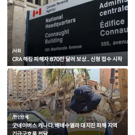
/
사회
CRA 해킹 피해자 870만 달러 보상... 신청 접수 시작
/
한인단체
굿네이버스 캐나다, 베네수엘라 대지진 피해 지역
긴급구호품 전달