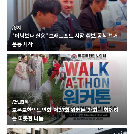
/
정치
"이념보다 실용" 브래드포드 시장 후보, 공식 선거
운동 시작
/
한인단체
토론토한인노인회 ‘제37회 워커톤’ 개최… 함께하
는 따뜻한 나눔