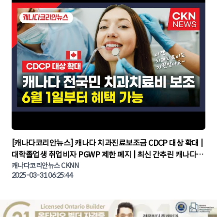
▶
[캐나다코리안뉴스] 캐나다 치과진료보조금 CDCP 대상 확대 |
대학졸업생 취업비자 PGWP 제한 폐지 | 최신 간추린 캐나다뉴
캐나다코리안뉴스 CKNN
스 | CKNNEWS | 캐나다뉴스 | 토론토뉴스
2025-03-31 06:25:44