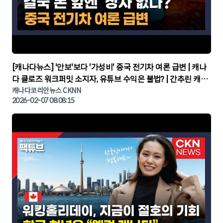
▶
[캐나다뉴스] '안보'보다 '가성비' 중국 전기차 여론 급변 | 캐나
다 클로즈 워크퍼밋 소지자, 유튜브 수익은 불법? | 간추린 캐나
다뉴스 | CKNNEWS, 캐나다코리안뉴스
캐나다코리안뉴스 CKNN
2026-02-07 08:08:15