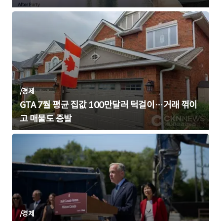
/
경제
GTA 7월 평균 집값 100만달러 턱걸이…거래 꺾이
고 매물도 증발
/
경제