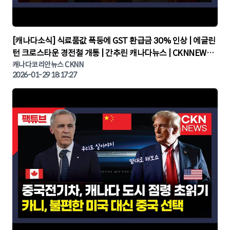
▶
[캐나다소식] 식료품값 폭등에 GST 환급금 30% 인상 | 에글린
턴 크로스타운 경전철 개통 | 간추린 캐나다뉴스 | CKNNEWS,
캐나다코리안뉴스
캐나다코리안뉴스 CKNN
2026-01-29 18:17:27