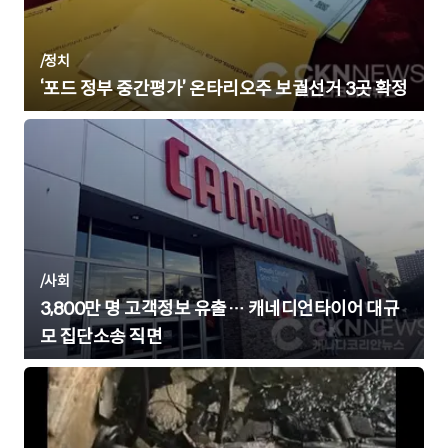
/
정치
‘포드 정부 중간평가’ 온타리오주 보궐선거 3곳 확정
/
사회
3,800만 명 고객정보 유출… 캐네디언타이어 대규
모 집단소송 직면