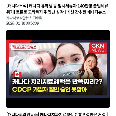
▶
[캐나다소식] 캐나다 유학생 등 임시체류자 140만명 불법체류
위기| 토론토 고학력자 취업난 심각 | 최신 간추린 캐나다뉴스 |
CKNNEWS, 캐나다코리안뉴스
캐나다코리안뉴스 CKNN
2026-01-18 00:56:39
▶
[캐나다코리안뉴스] 캐나다치과치료보험 CDCP 절반은 거절 |