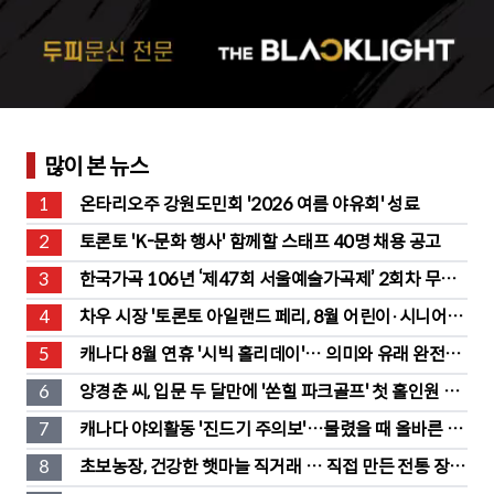
많이 본 뉴스
1
온타리오주 강원도민회 '2026 여름 야유회' 성료
2
토론토 'K-문화 행사' 함께할 스태프 40명 채용 공고
3
한국가곡 106년 ‘제47회 서울예술가곡제’ 2회차 무대 
성황
4
차우 시장 '토론토 아일랜드 페리, 8월 어린이·시니어 무
료' 발표
5
캐나다 8월 연휴 '시빅 홀리데이'… 의미와 유래 완전정
리
6
양경춘 씨, 입문 두 달만에 '쏜힐 파크골프' 첫 홀인원 주
인공
7
캐나다 야외활동 '진드기 주의보'…물렸을 때 올바른 대
처법은?
8
초보농장, 건강한 햇마늘 직거래 … 직접 만든 전통 장류
도 판매