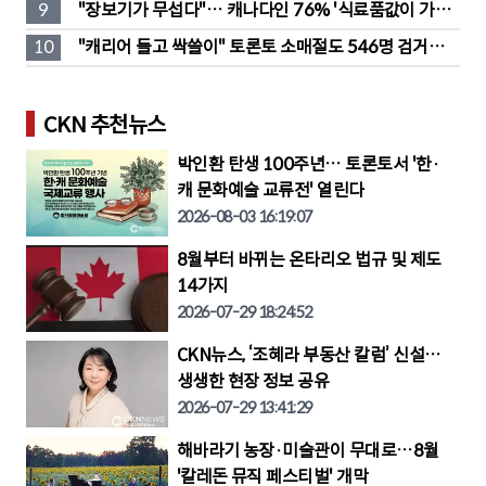
9
"장보기가 무섭다"… 캐나다인 76% '식료품값이 가장 
부담'
10
"캐리어 들고 싹쓸이" 토론토 소매절도 546명 검거…
훔친 물건 재유통
CKN 추천뉴스
박인환 탄생 100주년… 토론토서 '한·
캐 문화예술 교류전' 열린다
2026-08-03 16:19:07
8월부터 바뀌는 온타리오 법규 및 제도
14가지
2026-07-29 18:24:52
CKN뉴스, ‘조혜라 부동산 칼럼’ 신설…
생생한 현장 정보 공유
2026-07-29 13:41:29
해바라기 농장·미술관이 무대로…8월
'칼레돈 뮤직 페스티벌' 개막