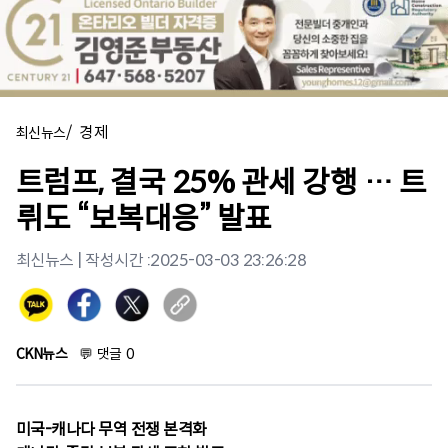
/
경제
최신뉴스
트럼프, 결국 25% 관세 강행 … 트
뤼도 “보복대응” 발표
최신뉴스
| 작성시간 :
2025-03-03 23:26:28
CKN뉴스
💬
댓글
0
미국-캐나다 무역 전쟁 본격화