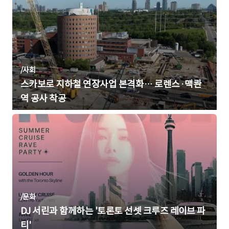
/
사회
스카보로 지하철 연장사업 본격화… 로렌스·맥콴
역 공사 착공
/
문화
DJ 서린과 함께하는 '토론토 선셋 크루즈 레이브 파
티'