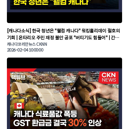
▶
[캐나다소식] 한국 청년은 "웰컴 캐나다" 워킹홀리데이 절호의
기회 | 온타리오 주민 재정 불안 공포 "버티기도 힘들어" | 간추
린 캐나다뉴스 | CKNNEWS, 캐나다코리안뉴스
캐나다코리안뉴스 CKNN
2026-02-04 10:00:00