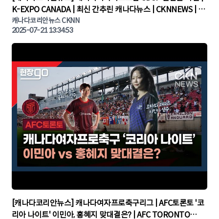
K-EXPO CANADA | 최신 간추린 캐나다뉴스 | CKNNEWS | 캐
나다뉴스 | 토론토뉴스
캐나다코리안뉴스 CKNN
2025-07-21 13:34:53
▶
[캐나다코리안뉴스] 캐나다여자프로축구리그 | AFC토론토 '코
리아 나이트' 이민아, 홍혜지 맞대결은? | AFC TORONTO