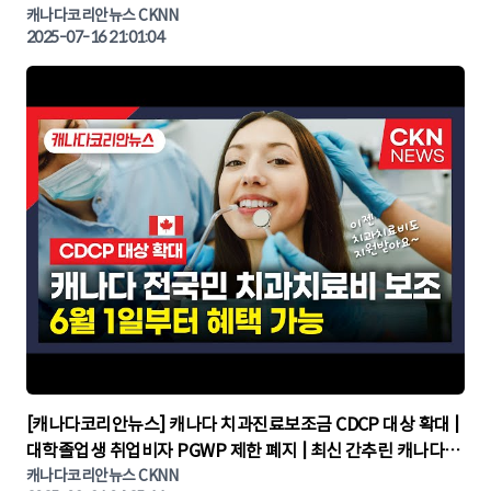
KOREA NIGHT | 캐나다뉴스 | 토론토뉴스
캐나다코리안뉴스 CKNN
2025-07-16 21:01:04
▶
[캐나다코리안뉴스] 캐나다 치과진료보조금 CDCP 대상 확대 |
대학졸업생 취업비자 PGWP 제한 폐지 | 최신 간추린 캐나다뉴
캐나다코리안뉴스 CKNN
스 | CKNNEWS | 캐나다뉴스 | 토론토뉴스