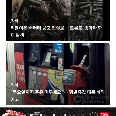
/
사회
리튬이온 배터리 공포 현실로… 토론토, 잇따라 화
재 발생
/
사회
"목요일까지 주유 미루세요"… 휘발유값 대폭 하락
예고