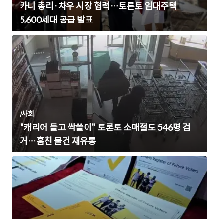
카니 총리·차우 시장 협력…토론토 임대주택
5,600세대 공급 발표
/
사회
"캐리어 들고 싹쓸이" 토론토 소매절도 546명 검
거…훔친 물건 재유통