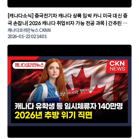
▶
[캐나다소식] 중국전기차 캐나다 상륙 임박 카니 미국 대신 중
국 손잡나| 2026 캐나다 취업비자 가능 전공 과목 | 간추린 캐
나다뉴스 | CKNNEWS, 캐나다코리안뉴스
캐나다코리안뉴스 CKNN
2026-01-22 02:14:01