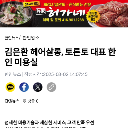
/
한인업소
한인뉴스
김은환 헤어살롱, 토론토 대표 한
인 미용실
한인뉴스
| 작성시간 :
2025-03-02 14:07:45
CKN뉴스
💬
댓글
0
섬세한 미용기술과 세심한 서비스, 고객 만족 우선