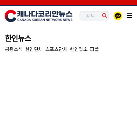
한인뉴스
공관소식
한인단체
스포츠단체
한인업소
피플