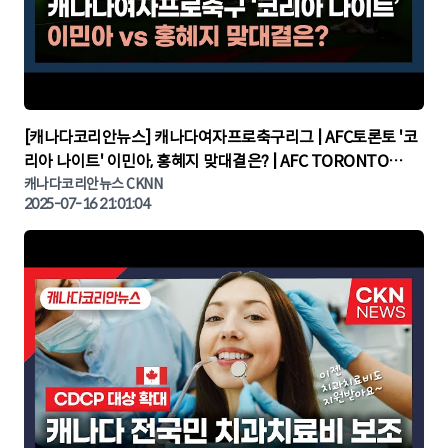
▶
[캐나다코리안뉴스] 캐나다여자프로축구리그 | AFC토론토 '코
리아 나이트' 이민아, 홍혜지 맞대결은? | AFC TORONTO
KOREA NIGHT | 캐나다뉴스 | 토론토뉴스
캐나다코리안뉴스 CKNN
2025-07-16 21:01:04