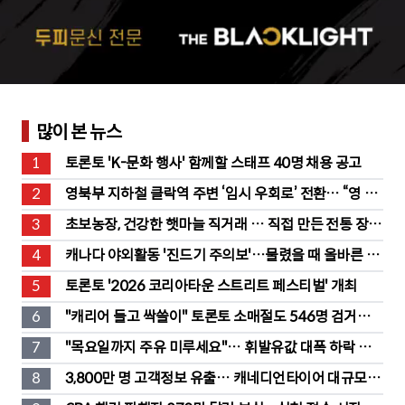
많이 본 뉴스
1
토론토 'K-문화 행사' 함께할 스태프 40명 채용 공고
2
영북부 지하철 클락역 주변 ‘임시 우회로’ 전환… “영 스
트리트 바뀐다”
3
초보농장, 건강한 햇마늘 직거래 … 직접 만든 전통 장류
도 판매
4
캐나다 야외활동 '진드기 주의보'…물렸을 때 올바른 대
처법은?
5
토론토 '2026 코리아타운 스트리트 페스티벌' 개최
6
"캐리어 들고 싹쓸이" 토론토 소매절도 546명 검거…
훔친 물건 재유통
7
"목요일까지 주유 미루세요"… 휘발유값 대폭 하락 예
고
8
3,800만 명 고객정보 유출… 캐네디언타이어 대규모 집
단소송 직면