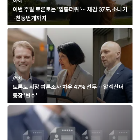
/
사회
이번 주말 토론토는 '찜통더위'… 체감 37도, 소나기
·천둥번개까지
/
정치
토론토 시장 여론조사 차우 47% 선두… 알렉산더
등장 '변수'