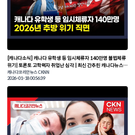
▶
[캐나다소식] 캐나다 유학생 등 임시체류자 140만명 불법체류
위기| 토론토 고학력자 취업난 심각 | 최신 간추린 캐나다뉴스 |
CKNNEWS, 캐나다코리안뉴스
캐나다코리안뉴스 CKNN
2026-01-18 00:56:39