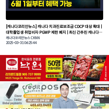
▶
[캐나다코리안뉴스] 캐나다 치과진료보조금 CDCP 대상 확대 |
대학졸업생 취업비자 PGWP 제한 폐지 | 최신 간추린 캐나다뉴
캐나다코리안뉴스 CKNN
스 | CKNNEWS | 캐나다뉴스 | 토론토뉴스
2025-03-31 06:25:44