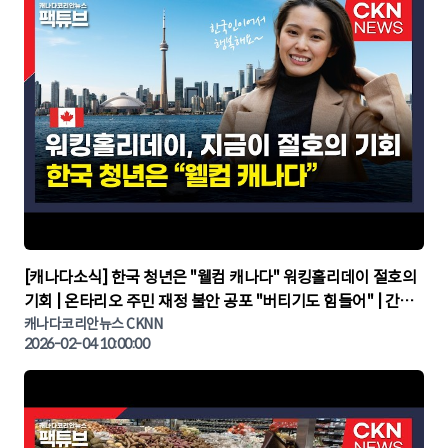
▶
[캐나다소식] 한국 청년은 "웰컴 캐나다" 워킹홀리데이 절호의
기회 | 온타리오 주민 재정 불안 공포 "버티기도 힘들어" | 간추
린 캐나다뉴스 | CKNNEWS, 캐나다코리안뉴스
캐나다코리안뉴스 CKNN
2026-02-04 10:00:00