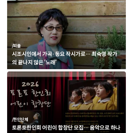
/
피플
시조시인에서 가곡·동요 작시가로… 최숙영 작가
의 끝나지 않은 ‘노래’
/
한인단체
토론토한인회 어린이 합창단 모집… 음악으로 하나