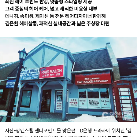
최신 헤어 트렌드 반영, 맞춤형 스타일링 제공
고객 중심의 헤어 케어, 넓고 쾌적한 미용실 내부
데니김, 송미샘, 제이샘 등 전문 헤어디자이너 함께해
김은환 헤어살롱, 쾌적한 실내공간과 넓은 주창장 마련
사진-영앤스틸 센터포인트몰 맞은편 TD은행 프라자에 위치한 '김