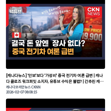
▶
[캐나다뉴스] '안보'보다 '가성비' 중국 전기차 여론 급변 | 캐나
다 클로즈 워크퍼밋 소지자, 유튜브 수익은 불법? | 간추린 캐나
다뉴스 | CKNNEWS, 캐나다코리안뉴스
캐나다코리안뉴스 CKNN
2026-02-07 08:08:15