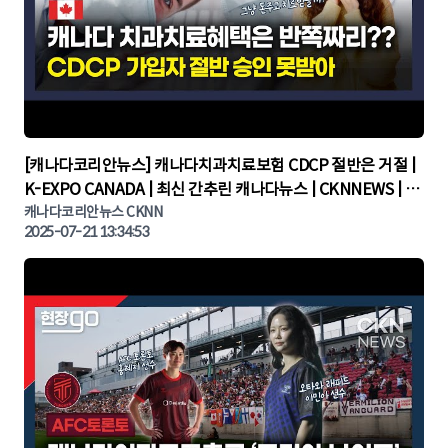
▶
[캐나다코리안뉴스] 캐나다치과치료보험 CDCP 절반은 거절 |
K-EXPO CANADA | 최신 간추린 캐나다뉴스 | CKNNEWS | 캐
나다뉴스 | 토론토뉴스
캐나다코리안뉴스 CKNN
2025-07-21 13:34:53