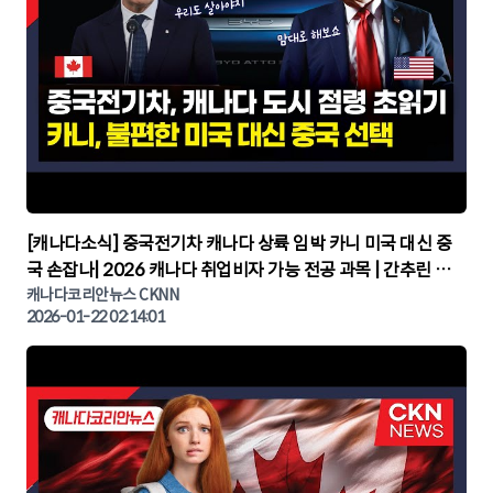
▶
[캐나다소식] 중국전기차 캐나다 상륙 임박 카니 미국 대신 중
국 손잡나| 2026 캐나다 취업비자 가능 전공 과목 | 간추린 캐
나다뉴스 | CKNNEWS, 캐나다코리안뉴스
캐나다코리안뉴스 CKNN
2026-01-22 02:14:01