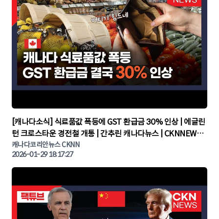
▶
[캐나다소식] 식료품값 폭등에 GST 환급금 30% 인상 | 에글린
턴 크로스타운 경전철 개통 | 간추린 캐나다뉴스 | CKNNEWS,
캐나다코리안뉴스
캐나다코리안뉴스 CKNN
2026-01-29 18:17:27