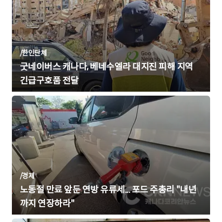
/
한인단체
굿네이버스 캐나다, 베네수엘라 대지진 피해 지역
긴급구호품 전달
/
경제
노동절 만료 앞둔 연방 유류세... 포드 주총리 "내년
까지 연장하라"