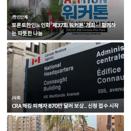
/
한인단체
토론토한인노인회 ‘제37회 워커톤’ 개최… 함께하
는 따뜻한 나눔
/
사회
CRA 해킹 피해자 870만 달러 보상... 신청 접수 시작