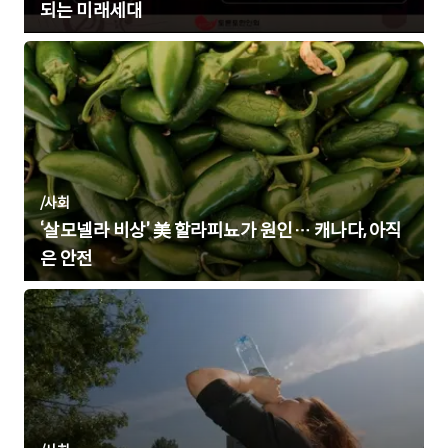
되는 미래세대
/
사회
‘살모넬라 비상’ 美 할라피뇨가 원인… 캐나다, 아직
은 안전