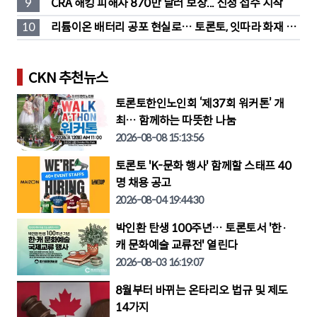
9
CRA 해킹 피해자 870만 달러 보상... 신청 접수 시작
10
리튬이온 배터리 공포 현실로… 토론토, 잇따라 화재 발
생
CKN 추천뉴스
토론토한인노인회 ‘제37회 워커톤’ 개
최… 함께하는 따뜻한 나눔
2026-08-08 15:13:56
토론토 'K-문화 행사' 함께할 스태프 40
명 채용 공고
2026-08-04 19:44:30
박인환 탄생 100주년… 토론토서 '한·
캐 문화예술 교류전' 열린다
2026-08-03 16:19:07
8월부터 바뀌는 온타리오 법규 및 제도
14가지