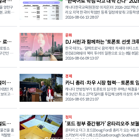
씀과 나
"한국어로 학점 따고 대학 간다" 202
리에서 경험할 수 있는 다채로운 프로그램으로 꾸며
스시 등이
이다. ■ 한국 전통 국악부터 현대 시티팝까지 다채로운 공
울 양천구
캐나다한국교육원(원장 이지은)이 2026-2027학년
2027 한국어 학점반 모집
연 방문객들은 다양한 한국 음식을 맛보는 것은 물론, 현장
분, 교회 본
리오 지역 한국어 학점반 등록 일정에 맞춰 고등학생
인프라 사
인터랙티브 활동과 라이브 공연을 통해 한국 문화를
새기고, 베
부모들의 적극적인 관심과 참여를 당부했다. 한국어는 온타
2026-08-06 13:28:07
을 북쪽으로
수 있다. 주요 공연 라인업으로는 캐나다한국전통음악협회
실천했다.
리오주의 정규 고교 학점(Secondary Credit) 과정으
챨드, 브릿
(KTMAC)가 참여해 소리와 무용, 사물놀이 등 한국
며, 예루살
생들은 한국어와 한국문화를 배우며 고등학교 졸업
화 유산을 선보인다. 이어 음악 밴드 '넥스트 퍼펙트
며 예배의
한 학점을 취득할 수 있다. 특히 12학년 한국어 과정
문화
aunch
(Next Perfect Day)'가 시티팝 음악을 현대적 감각
(LKKDU)은 대학 지원 시 활용할 수 있는 대학 입학 
계를 마무리
석한 무대를 선보이며 축제 분위기를 한층 돋울 예정
 로렌
DJ 서린과 함께하는 '토론토 선셋 크
' 이라는
(University Level, U) 과목으로 인정되어, 한국어에
 굴착하며
■ 대중교통 이용 권장... 지역 상권 활성화 기대 공연 외에
동포 학생들에게 입시 전략상 유리한 선택과목이 될 
트로링스
한국 테크노·일렉트로닉 음악계의 차세대 아티스트 
레이브 파티'
도 지역 소상공인들이 참여하는 마케팅 행사와 문화
한다며, 하
다. 다만 대학 및 전공별 반영 기준은 개별 확인이 필
 구간인 로
린(SEORIN)이 북미 투어의 일환으로 오는 8월 8일(
설하기 위
램, 가족 단위 방문객을 위한 다양한 체험 활동이 오
고 강조했
이번 한국어 학점반은 온타리오 지역 주요 교육청에
on) 건설
론토를 찾아 온타리오 호수 위에서 펼쳐지는 대규모
2026-08-06 09:13:07
회하는 작
펼쳐진다. 세부 프로그램 일정은 한인타운 비즈니
되며, 거주지 교육청에 과목이 개설되지 않은 경우에
크루즈 레이브 공연을 선보인다. 이번 '2026 북미 투어
구(BIA) 공식 소셜 미디어 채널을 통해 확인할 수 있다. 
주님은 죄
지도교사(Guidance Counselor)와의 상담을 통해
됨에 따라
(North America Tour)'는 8월 7일 캘거리 공연을
차로를 유
측은 축제 당일 유클리드 애비뉴 일대의 차량 통행이
조하며 하나
청 프로그램을 수강할 수 있다. 캐나다한국교육원은 한국어
토론토를 거쳐 8월 13일부터 15일까지 미국 뉴욕에
안정적으로
되는 만큼 자가용보다는 대중교통 이용을 권장했다. 이번
경제
학점반 수강생들을 위해 한국 문화 체험 활동을 지원
 RT) 를
지는 일정으로 진행된다. 토론토 공연은 FBS와 ESCape가
 기존 위치
행사 입장료는 무료이며 TTC 배서스트(Bathurst)역
럼 성도들도
우수 학생을 대상으로 한국어능력시험(TOPIK) 응
턱걸이…
카니 총리·차우 시장 협력…토론토 
 케네디역
공동 주최하고 LEKA와 82Party가 협찬하는 '이클립
크리스티(Christie)역에서 하차하여 도보로 행사장
음의 자세를
및 2027년 코리아데이 한국어말하기대회 개최 등 
 총 사업
루즈(ECLIPSE K-CRUISE) 선셋 크루즈 레이브 파티
이어졌던 거
캐나다 연방정부가 토론토의 심각한 주택난 해결을 
택 5,600세대 공급 발표
(YRT,
하는 것이 좋다. © 2026 CANADA KOREAN NETWORK
프로그램도 함께 추진할 예정이다. 캐나다한국교육원은 한
오주의 대
련된다. 행사는 8월 8일(토) 오후 6시부터 11시까지 토론토
 보이고 있
후 3년간 최소 27억 달러를 투입해 18개 이상의 주
NEWS (CKN뉴스)
틀과 습관을
국어 학점반 학생들을 위해 다양한 지원 프로그램도
하버프론트 양키 레이디 III(YANKEE LADY III, 259 Q
사업을 추진한다. 마크 카니(Mark Carney) 연방 총리는 5일
2026-08-05 18:21:07
)
로운 마음을
운영한다. 한국문화 체험 프로그램을 비롯해 우수 학
0명 이상의
Quay West)에서 열린다. 이번 공연은 실내 클럽이 아닌 럭
995건으
(수) 올리비아 차우(Olivia Chow) 토론토 시장과 
상 한국어능력시험(TOPIK) 응시료 지원, '2027 
평균 출퇴근
셔리 크루즈 위에서 진행되는 오픈에어(Open-Air)
계절적 요인
회견을 열고 대규모 주택 공급 계획을 발표했다. 이번 투자
민들을 위한
한국어 말하기대회' 개최 등 한국어 학습 동기를 높일
 블루어-영
로, 토론토 스카이라인과 석양을 배경으로 DJ 서린의
으로 집계됐
로 5,600가구 이상의 신규 임대주택이 공급될 예정이
는 다양한 기회를 제공할 계획이다. 또한 캐나다한국교육원
정치
브 DJ 공연을 즐길 수 있는 것이 가장 큰 특징이다. 주최 측
가운데 최소 1,800가구는 저렴한 임대주택(Affordab
천하기 위
은 캐나다한인교육자협회(KCEN, 회장 김지은)와 
보로 헬스
은 공연 참가자들에게 가벼운 다과를 제공하며, 한여
절도
‘포드 정부 중간평가’ 온타리오주 보
흐름을 보
Housing) 또는 임대료 규제(Rent-Control)가 적
며, 성도들
'현직 고교 교장 및 교사가 들려주는 슬기로운 고교
리 접근성을
호수 위에서 한국 일렉트로닉 음악과 함께 색다른 축
택으로 조성된다. 카니 총리는 "올해 말까지 약 4,500가구
 물건을 훔
온타리오 더그 포드(Doug Ford) 총리가 오는 9월 3
3곳 확정
해 정성을
명회' 를 개최한다. 설명회는 8월 25일부터 9월 6일까지 한
전역을 잇
위기를 선사할 예정이라고 밝혔다. 크루즈 공연 종료 후에
로 전년 대
의 주택 공사를 시작하는 것이 목표"라며 "수십 년 
 적발됐
스카보러 사우스웨스트(Scarborough Southwest)
인여성회, 큰빛교회, 예수성심천주교회 등에서 총 3
께 구축된
는 토론토 던다스 스트리트 웨스트 82Party(793 Du
8건으로
론토는 충분한 주택을 공급하지 못했고 공급된 주택