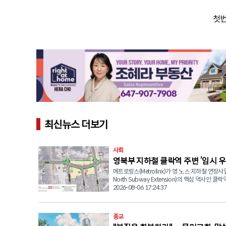
첫번
최신뉴스 더보기
사회
영북부 지하철 클락역 주변 ‘임시 우
메트로링스(Metrolinx)가 영 노스 지하철 연장사업
전환… “영 스트리트 바뀐다”
North Subway Extension)의 핵심 역사인 클락역
Station) 건설을 위해 영 스트리트(Yonge Stree
2026-08-06 17:24:37
을 장기간 우회 운영한다고 발표했다. 메트로링스는 굴착기
도착에 앞서 공간을 확보하기 위해 글렌 캐머런 로드
Cameron Rd.)에서 클락 애비뉴(Clark Ave.) 
종교
지 기존 영 스트리트 구간을 새로 마련된 동쪽 임