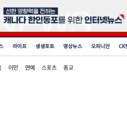
스
라이프
생생포토
영상뉴스
오피니언
CK
육
이민
연예
스포츠
종교