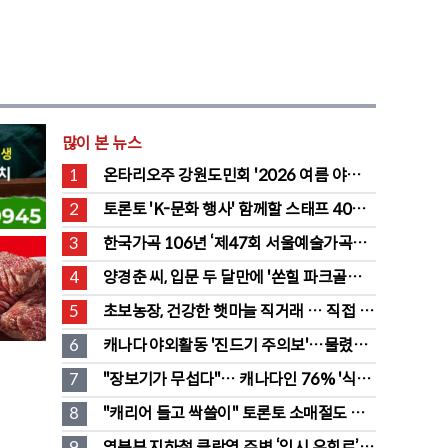
많이 본 뉴스
1
온타리오주 강원도민회 '2026 여름 야유
회' 성료
2
토론토 'K-문화 행사' 함께할 스태프 40명 
채용 공고
3
한국가곡 106년 ‘제47회 서울예술가곡제’ 
2회차 무대 성황
4
양경춘 씨, 입문 두 달만에 '쏜힐 파크골프' 
첫 홀인원 주인공
5
초보농장, 건강한 햇마늘 직거래 … 직접 만
든 전통 장류도 판매
6
캐나다 야외활동 '진드기 주의보'…물렸을 
때 올바른 대처법은?
7
"장보기가 무섭다"… 캐나다인 76% '식료
품값이 가장 부담'
8
"캐리어 들고 싹쓸이" 토론토 소매절도 
546명 검거…훔친 물건 재유통
9
영북부 지하철 클락역 주변 ‘임시 우회로’ 