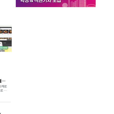
페스
 다채로
으로 변
lid
town
을 한자