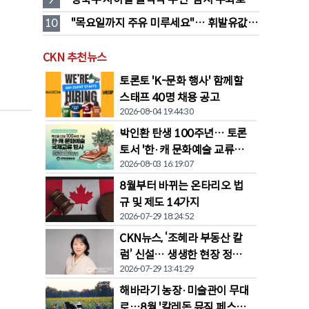
전환… “영 스트리트 바뀐다”
10
"목요일까지 주유 미루세요"… 휘발유값 
대폭 하락 예고
CKN 추천뉴스
토론토 'K-문화 행사' 함께할
스태프 40명 채용 공고
2026-08-04 19:44:30
박인환 탄생 100주년… 토론
토서 '한·캐 문화예술 교류전'
2026-08-03 16:19:07
열린다
8월부터 바뀌는 온타리오 법
규 및 제도 14가지
2026-07-29 18:24:52
CKN뉴스, ‘조혜라 부동산 칼
럼’ 신설… 생생한 현장 정보
2026-07-29 13:41:29
공유
해바라기 농장·미술관이 무대
로…8월 '칼레돈 뮤직 페스티