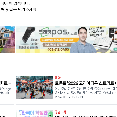
댓글이 없습니다.
째 댓글을 남겨주세요.
문화
회로’
토론토 '2026 코리아타운 스트리트 
(Yonge
이번 주말 토론토 도심 코리아타운(Koreatown)이
티벌' 개최
(Clark
운 먹거리와 공연, 문화 체험으로 가득한 축제의 장
t) 일부 구간
신한다. 오는 8월 8일(토) 오후 1시부터 8시까지 블루어 스
2026-08-06 15:12:11
트리트 웨스트(Bloor St. W.)와 유클리드 애비뉴(Euc
(Glen
Ave.) 일대에서 '한인타운 스트리트 페스티벌(Korea
직후 구간까
Street Festival)'이 개최된다. 이번 행사는 토론토에서 가장
공관소식
시 우회로
활기찬 지역 중 하나인 한인타운의 풍경과 소리, 맛