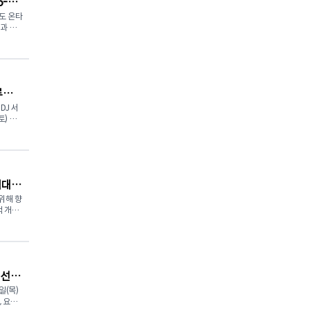
6-
질 예정
도 온타
과 학
 경험할
로, 학
의 전통문
에 필요
 데이
으로 재해
자격
이다.
루즈
 익숙한
수 있
DJ 서
 프로그
요하다.
토) 토
후 내내
서 운영
 선셋
스향상지
도 학교
주최
 타 교육
 시작으로
 통제
서 이어
하고,
 또는
시료 지원
임대주
스 K-크
을 방문
다양함
'로 마
위해 향
택 개발
 함께
ueens
생 대
공동 기자
코리아데이
 콘셉트
 수 있
 라이
며, 이
le
공동으로
름 저녁
궐선거
용되는 주
생활 설
제 분
일(목)
동안 토
, 요크-
차례 열
ndas
 가운데