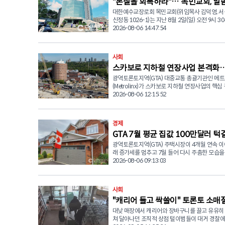
"본질을 회복하라"… 목민교회, 말
로 전환한다. 해당 구간은 과거 한인동포들이 자주 찾던 마
이마이치킨, 조선옥 식당, 페리카나치킨, 고노에 
대한예수교장로회 목민교회(위임목사 김덕영, 서
눔으로 드린 주일예배
있던 상가 건물과 주차장 지역이다. 영 노스 지하철 연장사
신정동 1026-1)는 지난 8월 2일(일) 오전 9시 30
업은 총 56억 캐나다달러가 투입되는 대형 교통 
당에서 주일 2부 예배를 드리며 신앙의 본질을 되
2026-08-06 14:47:54
업으로, 기존 TTC 1호선(영-유니버시티 라인) 
네수엘라 지진 피해 이웃을 위한 사랑의 나눔을 
약 8킬로미터 연장해 모두 5개(스틸, 클락, 로얄오
이날 예배는 박광남 장로의 대표기도로 시작됐으
지, 하이테크) 신규 역을 건설하는 프로젝트다. 메트로링스
렘 찬양대가 '사랑합니다 나의 하나님' 을 찬양하
사회
는 지난주 터널굴착기(TBM)가 출발하는 발진구(L
은혜를 더했다. 이어 김덕영 위임목사는 누가복음 5장
Shaft) 굴착 공사를 완료하며 주요 공정의 첫 단
스카보로 지하철 연장사업 본격화…
27~39절 말씀을 본문으로 '본질을 추구하는 신앙
했다. 앞으로 터널굴착기는 약 6킬로미터 이상을
제목의 설교를 전했다. 김 목사는 신앙생활 속에서 형식에
광역토론토지역(GTA) 대중교통 총괄기관인 메
스·맥콴역 공사 착공
신규 역사 구간을 연결하게 된다. 메트로링스 측은 "클락역
머무르거나 영적 성장이 멈추는 모습을 경계해야 
(Metrolinx)가 스카보로 지하철 연장사업의 핵심
터널 공사에 앞서 별도로 먼저 역사 구조물을 건
나님께서 원하시는 신앙의 본질을 회복해야 한다
렌스 앤 맥콴역(Lawrence and McCowan stati
2026-08-06 12:15:52
해 영 스트리트 쏜힐지역 일부 도로를 임시로 우
다. 설교에서는 세 가지 핵심 메시지가 제시됐다. 첫째, 예수
공사에 공식 착수했다. 온타리오주 정부가 신규 역사 착공
업이 필요하다"고 설명했다. 메트로링스는 "영 스트리트를
께서 세리 레위를 먼저 찾아가 부르셨던 것처럼 
을 발표한 데 이어, 메트로링스는 공사가 본격화
동쪽으로 임시 이전하면 공사 기간에도 더 많은 
인인 우리를 먼저 찾아오시는 분이라는 점을 강
현장 최신 진행 상황과 조감도를 공개했다. 스카보로 지하
지할 수 있어 교통 혼잡을 줄이고 공사를 보다 
경제
님의 은혜를 기억해야 한다고 말했다. 둘째, 레위가 예수님
철 연장사업은 폐선된 스카보로 RT(Scarborough
진행할 수 있다"며 "공사가 끝나면 영 스트리트는
의 부르심에 즉시 순종해 삶을 변화시켰던 것처
GTA 7월 평균 집값 100만달러 
대체하는 사업으로, 토론토 지하철 2호선을 기존
로 다시 복구될 예정"이라고 밝혔다. 공사 기간 해당 구간의
자신의 삶을 예수 그리스도를 위해 결단하는 믿
에서 북쪽으로 7.8킬로미터 연장하는 프로젝트다.
광역토론토지역(GTA) 주택시장이 4개월 연속 
거래 꺾이고 매물도 증발
제한 속도는 시속 40km로 하향 조정되며 광역버스
가져야 한다고 당부했다. 셋째, 예수께서 말씀하신 '새 포도
비는 100억 캐나다달러 이상이 투입되는 온타리
래 증가세를 멈추고 7월 들어 다시 주춤한 모습을
VIVA, GO) 정류장 역시 임시 이전되어 운영된다 © 2026
주는 새 부대에' 라는 비유를 통해 낡은 신앙의 
표적인 대형 교통사업 가운데 하나다. 신설되는 로렌스-맥
다. 토론토지역부동산위원회(TRREB)가 발표한 7월 시장
2026-08-06 09:13:03
CANADA KOREAN NETWORK NEWS (CKN뉴스
내려놓고 하나님의 말씀을 받아들일 수 있는 새
코완역은 출퇴근 혼잡 시간대 기준 시간당 5,00
통계에 따르면 지난달 GTA에서 거래된 주택은 5,
준비해야 한다고 전했다. 목민교회는 이날 예배와 함께 최
승객이 이용할 것으로 전망된다. 2019년 기준 
로 지난해 같은 기간보다 0.9% 감소했다. 다만 
근 대지진으로 큰 피해를 입은 베네수엘라 이재
시간대 2만 6,000명이 몰리던 도심 핵심 거점인
을 반영한 기준으로는 6월보다 3.2% 증가한 것
특별헌금도 진행했다. 교회는 '섬김으로 하나님 사랑, 나눔
사회
역과 비교해 지역 맞춤형 규모로 건설된다. 해당 역사는 지
다. 7월 평균 거래가격은 100만3,956 달러로 지난해 같은
으로 이웃 사랑' 이라는 공동체의 핵심 가치를 실
역 주민들의 교통 편의를 높일 뿐만 아니라 스카
"캐리어 들고 싹쓸이" 토론토 소매
기간보다 4.5% 하락했으며 일반적인 주택 가격 
해 피해 복구와 긴급구호를 위한 성금을 모금했으
네트워크 종합병원 등 인근 약 3,500개의 일자
여주는 기준가격 역시 4.6% 낮아졌다. 시장에 새롭게 나온
대낮 매장에서 캐리어와 장바구니를 끌고 유유히
546명 검거…훔친 물건 재유통
은 국경을 넘어 어려움을 겪고 있는 이웃들을 위
크게 개선할 것으로 기대된다. 아울러 스카보로 
매물도 감소했다. 7월 신규 매물은 1만4,484건으
쳐 달아나던 조직적 상점 털이범들이 대거 경찰에
모았다. 예배에 참석한 한 성도는 "이번 말씀을 통해 신앙의
는 버스 노선이 환승할 수 있는 환승 터미널도 함
비 17.8% 줄었으며, 전체 활성 매물도 2만6,09