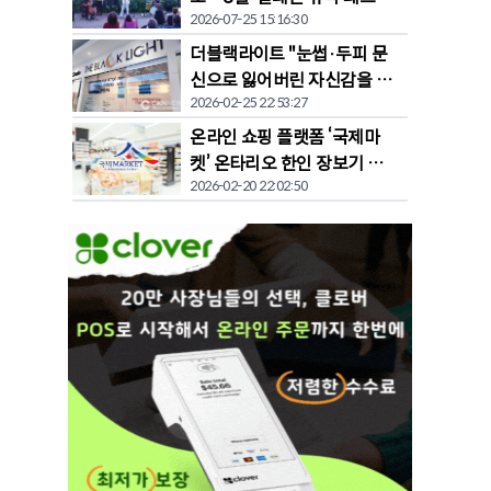
2026-07-25 15:16:30
벌' 개막
더블랙라이트 "눈썹·두피 문
신으로 잃어버린 자신감을 되
2026-02-25 22:53:27
찾다"
온라인 쇼핑 플랫폼 ‘국제마
켓’ 온타리오 한인 장보기 문
2026-02-20 22:02:50
화 바꾼다