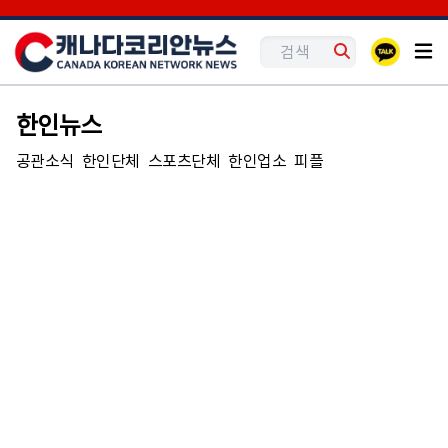
한인뉴스
공관소식
한인단체
스포츠단체
한인업소
피플