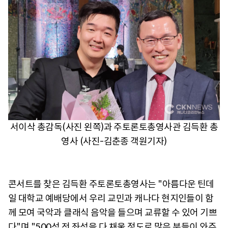
서이삭 총감독(사진 왼쪽)과 주토론토총영사관 김득환 총
영사 (사진-김춘종 객원기자)
콘서트를 찾은 김득환 주토론토총영사는 "아름다운 틴데
일 대학교 예배당에서 우리 교민과 캐나다 현지인들이 함
께 모여 국악과 클래식 음악을 들으며 교류할 수 있어 기쁘
다"며 "500석 전 좌석을 다 채울 정도로 많은 분들이 와주