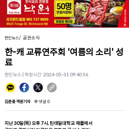
/
공관소식
한인뉴스
한-캐 교류연주회 '여름의 소리' 성
료
한인뉴스
| 작성시간 :
2024-05-31 09:40:56
김춘종 객원기자
💬
댓글
0
지난 30일(목) 오후 7시, 틴데일대학교 채플에서