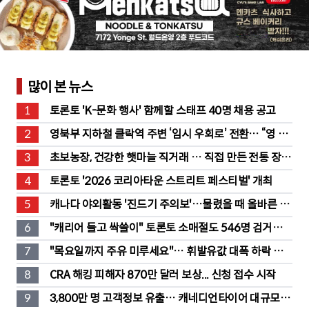
많이 본 뉴스
1
토론토 'K-문화 행사' 함께할 스태프 40명 채용 공고
2
영북부 지하철 클락역 주변 ‘임시 우회로’ 전환… “영 스
트리트 바뀐다”
3
초보농장, 건강한 햇마늘 직거래 … 직접 만든 전통 장류
도 판매
4
토론토 '2026 코리아타운 스트리트 페스티벌' 개최
5
캐나다 야외활동 '진드기 주의보'…물렸을 때 올바른 대
처법은?
6
"캐리어 들고 싹쓸이" 토론토 소매절도 546명 검거…
훔친 물건 재유통
7
"목요일까지 주유 미루세요"… 휘발유값 대폭 하락 예
고
8
CRA 해킹 피해자 870만 달러 보상... 신청 접수 시작
9
3,800만 명 고객정보 유출… 캐네디언타이어 대규모 집