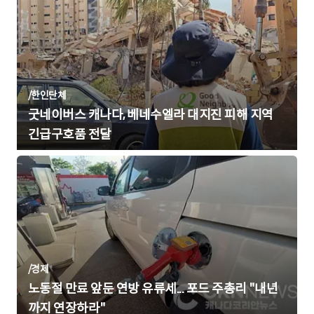
/
한인단체
굿네이버스 캐나다, 베네수엘라 대지진 피해 지역
긴급구호품 전달
/
경제
노동절 만료 앞둔 연방 유류세... 포드 주총리 "내년
까지 연장하라"