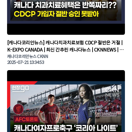
▶
[캐나다코리안뉴스] 캐나다치과치료보험 CDCP 절반은 거절 |
K-EXPO CANADA | 최신 간추린 캐나다뉴스 | CKNNEWS | 캐
나다뉴스 | 토론토뉴스
캐나다코리안뉴스 CKNN
2025-07-21 13:34:53