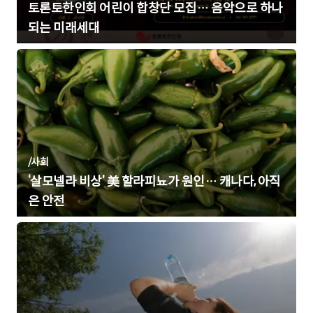
토론토한인회 어린이 합창단 모집… 음악으로 하나
되는 미래세대
/
사회
‘살모넬라 비상’ 美 할라피뇨가 원인… 캐나다, 아직
은 안전