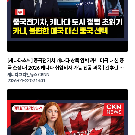
▶
[캐나다소식] 중국전기차 캐나다 상륙 임박 카니 미국 대신 중
국 손잡나| 2026 캐나다 취업비자 가능 전공 과목 | 간추린 캐
나다뉴스 | CKNNEWS, 캐나다코리안뉴스
캐나다코리안뉴스 CKNN
2026-01-22 02:14:01