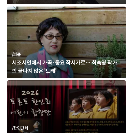
/
피플
시조시인에서 가곡·동요 작시가로… 최숙영 작가
의 끝나지 않은 ‘노래’
/
한인단체