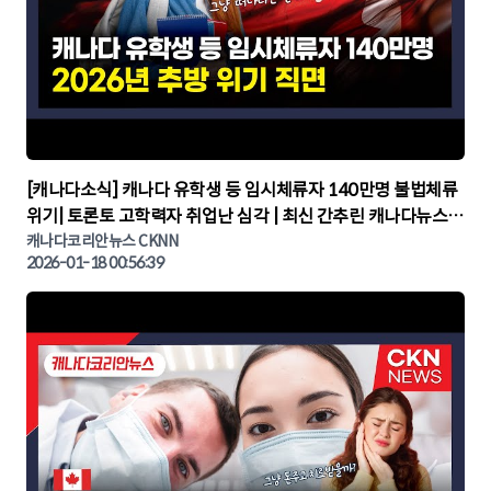
▶
[캐나다소식] 캐나다 유학생 등 임시체류자 140만명 불법체류
위기| 토론토 고학력자 취업난 심각 | 최신 간추린 캐나다뉴스 |
CKNNEWS, 캐나다코리안뉴스
캐나다코리안뉴스 CKNN
2026-01-18 00:56:39