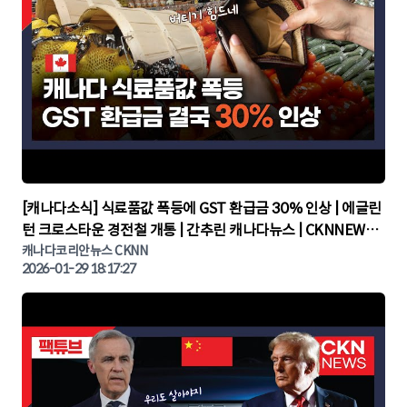
▶
[캐나다소식] 식료품값 폭등에 GST 환급금 30% 인상 | 에글린
턴 크로스타운 경전철 개통 | 간추린 캐나다뉴스 | CKNNEWS,
캐나다코리안뉴스
캐나다코리안뉴스 CKNN
2026-01-29 18:17:27