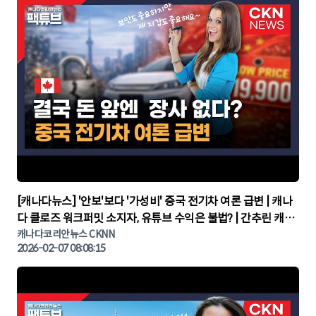
▶
[캐나다뉴스] '안보'보다 '가성비' 중국 전기차 여론 급변 | 캐나
다 클로즈 워크퍼밋 소지자, 유튜브 수익은 불법? | 간추린 캐나
다뉴스 | CKNNEWS, 캐나다코리안뉴스
캐나다코리안뉴스 CKNN
2026-02-07 08:08:15