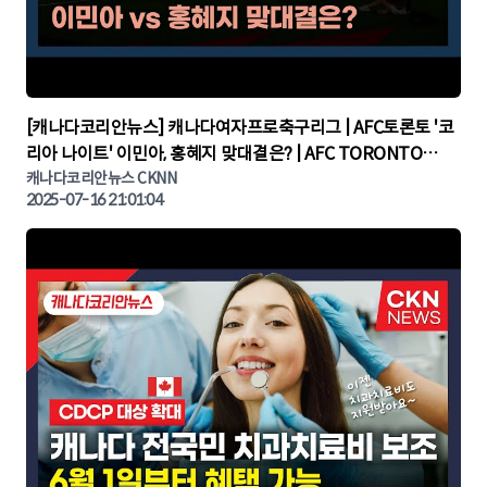
▶
[캐나다코리안뉴스] 캐나다여자프로축구리그 | AFC토론토 '코
리아 나이트' 이민아, 홍혜지 맞대결은? | AFC TORONTO
KOREA NIGHT | 캐나다뉴스 | 토론토뉴스
캐나다코리안뉴스 CKNN
2025-07-16 21:01:04