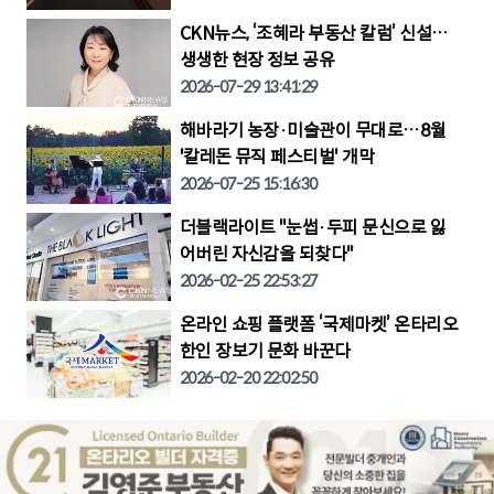
CKN뉴스, ‘조혜라 부동산 칼럼’ 신설…
생생한 현장 정보 공유
2026-07-29 13:41:29
해바라기 농장·미술관이 무대로…8월
'칼레돈 뮤직 페스티벌' 개막
2026-07-25 15:16:30
더블랙라이트 "눈썹·두피 문신으로 잃
어버린 자신감을 되찾다"
2026-02-25 22:53:27
온라인 쇼핑 플랫폼 ‘국제마켓’ 온타리오
한인 장보기 문화 바꾼다
2026-02-20 22:02:50