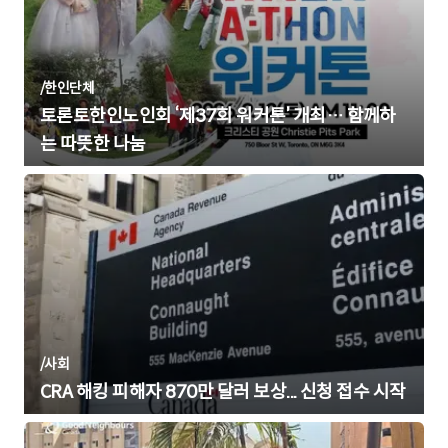
/
한인단체
토론토한인노인회 ‘제37회 워커톤’ 개최… 함께하
는 따뜻한 나눔
/
사회
CRA 해킹 피해자 870만 달러 보상... 신청 접수 시작