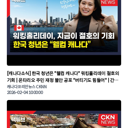
▶
[캐나다소식] 한국 청년은 "웰컴 캐나다" 워킹홀리데이 절호의
기회 | 온타리오 주민 재정 불안 공포 "버티기도 힘들어" | 간추
린 캐나다뉴스 | CKNNEWS, 캐나다코리안뉴스
캐나다코리안뉴스 CKNN
2026-02-04 10:00:00