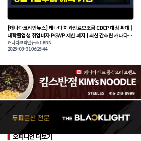
▶
[캐나다코리안뉴스] 캐나다 치과진료보조금 CDCP 대상 확대 |
대학졸업생 취업비자 PGWP 제한 폐지 | 최신 간추린 캐나다뉴
캐나다코리안뉴스 CKNN
스 | CKNNEWS | 캐나다뉴스 | 토론토뉴스
2025-03-31 06:25:44
오피니언 더보기