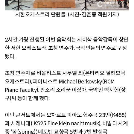
서한오케스트라 단원들. (사진-김춘종 객원기자)
2시간 가량 진행된 이번 음악회는 서이삭 음악감독이 창단
한 서한 오케스트라, 초청 연주가, 국악인들의 연주로 구성
됐다.
초청 연주자로 비올리스트 사무엘 최(온타리오 필하모닉
오케스트라), 피아니스트 Michael Berkovsky(RCM
Piano Faculty), 판소리 소리꾼 이상아, 국악인 백지현(장
구)씨 등이 함께 했다.
이번 콘서트에서는 모차르트 피아노 협주곡 23번(K488)
과 세레나데( K525 Eine klein nachtmusik), 비발디 사계
중 '봄(spring)', 베토벤 교향곡 5번과 7번 발췌곡