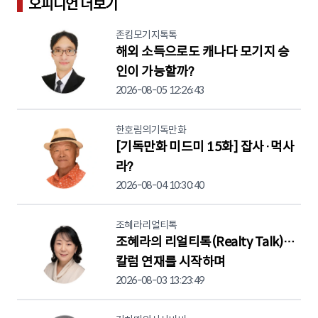
오피니언 더보기
존킴모기지톡톡
해외 소득으로도 캐나다 모기지 승
인이 가능할까?
2026-08-05 12:26:43
한호림의기독만화
[기독만화 미드미 15화] 잡사·먹사
라?
2026-08-04 10:30:40
조혜라리얼티톡
조혜라의 리얼티톡(Realty Talk)…
칼럼 연재를 시작하며
2026-08-03 13:23:49