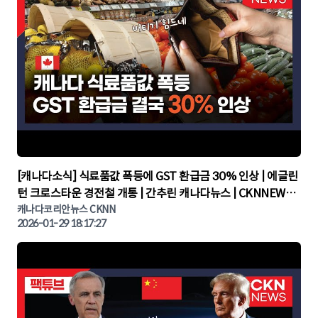
▶
[캐나다소식] 식료품값 폭등에 GST 환급금 30% 인상 | 에글린
턴 크로스타운 경전철 개통 | 간추린 캐나다뉴스 | CKNNEWS,
캐나다코리안뉴스
캐나다코리안뉴스 CKNN
2026-01-29 18:17:27