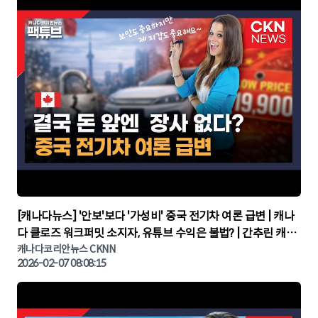
▶
[캐나다뉴스] '안보'보다 '가성비' 중국 전기차 여론 급변 | 캐나
다 클로즈 워크퍼밋 소지자, 유튜브 수익은 불법? | 간추린 캐나
다뉴스 | CKNNEWS, 캐나다코리안뉴스
캐나다코리안뉴스 CKNN
2026-02-07 08:08:15