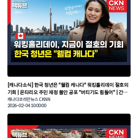
▶
[캐나다소식] 한국 청년은 "웰컴 캐나다" 워킹홀리데이 절호의
기회 | 온타리오 주민 재정 불안 공포 "버티기도 힘들어" | 간추
린 캐나다뉴스 | CKNNEWS, 캐나다코리안뉴스
캐나다코리안뉴스 CKNN
2026-02-04 10:00:00