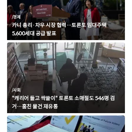
/
경제
카니 총리·차우 시장 협력…토론토 임대주택
5,600세대 공급 발표
/
사회
"캐리어 들고 싹쓸이" 토론토 소매절도 546명 검
거…훔친 물건 재유통