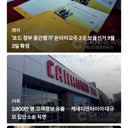
/
정치
‘포드 정부 중간평가’ 온타리오주 3곳 보궐선거 9월
3일 확정
/
사회
3,800만 명 고객정보 유출… 캐네디언타이어 대규
모 집단소송 직면