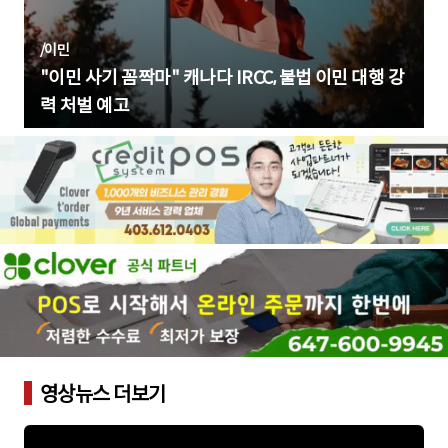
/
이민
"이민 사기 꼼짝마" 캐나다 IRCC, 불법 이민 대행 강
력 처벌 예고
영상뉴스 더보기