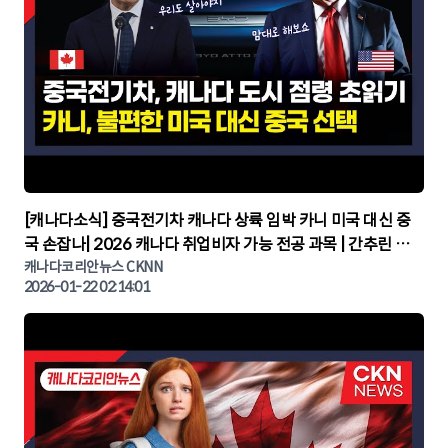
▶
[캐나다소식] 중국전기차 캐나다 상륙 임박 카니 미국 대신 중
국 손잡나| 2026 캐나다 취업비자 가능 전공 과목 | 간추린 캐
나다뉴스 | CKNNEWS, 캐나다코리안뉴스
캐나다코리안뉴스 CKNN
2026-01-22 02:14:01