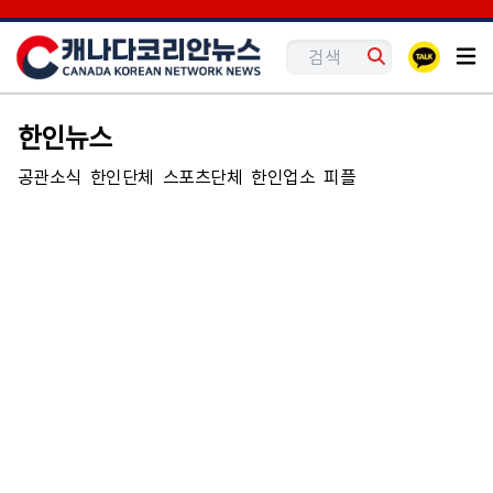
한인뉴스
공관소식
한인단체
스포츠단체
한인업소
피플