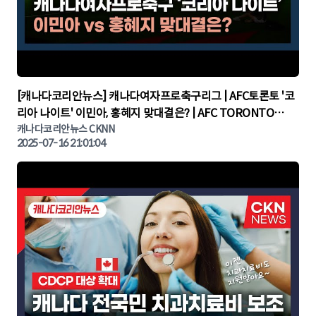
▶
[캐나다코리안뉴스] 캐나다여자프로축구리그 | AFC토론토 '코
리아 나이트' 이민아, 홍혜지 맞대결은? | AFC TORONTO
KOREA NIGHT | 캐나다뉴스 | 토론토뉴스
캐나다코리안뉴스 CKNN
2025-07-16 21:01:04