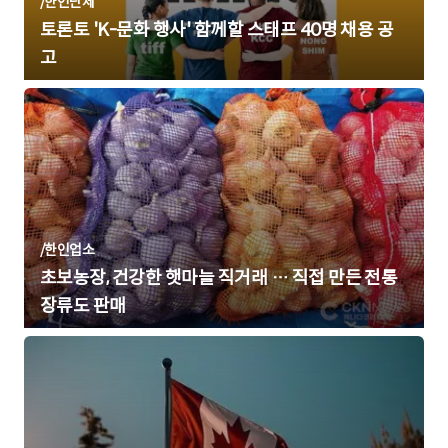
/
한인단체
토론토 'K-문화 행사' 함께할 스태프 40명 채용 공
고
/
한인업소
초보농장, 건강한 햇마늘 직거래 … 직접 만든 전통
장류도 판매