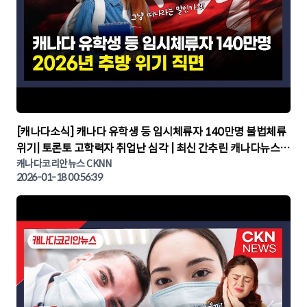
▶
[캐나다소식] 캐나다 유학생 등 임시체류자 140만명 불법체류
위기| 토론토 고학력자 취업난 심각 | 최신 간추린 캐나다뉴스 |
CKNNEWS, 캐나다코리안뉴스
캐나다코리안뉴스 CKNN
2026-01-18 00:56:39