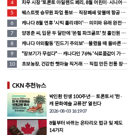
4
차우 시장 '토론토 아일랜드 페리, 8월 어린이·시니어 무
료' 발표
5
웨스트젯 승무원 파업 통보… 직장폐쇄 맞불에 항공 대
란
6
캐나다 8월 연휴 '시빅 홀리데이'… 의미와 유래 완전정
리
7
양경춘 씨, 입문 두 달만에 '쏜힐 파크골프' 첫 홀인원 주
인공
8
캐나다 야외활동 '진드기 주의보'…물렸을 때 올바른 대
처법은?
9
"장보기가 무섭다"… 캐나다인 76% '식료품값이 가장 
부담'
10
초보농장, 건강한 햇마늘 직거래 … 직접 만든 전통 장류
도 판매
CKN 추천뉴스
박인환 탄생 100주년… 토론토서 '한·
캐 문화예술 교류전' 열린다
2026-08-03 16:19:07
8월부터 바뀌는 온타리오 법규 및 제도
14가지