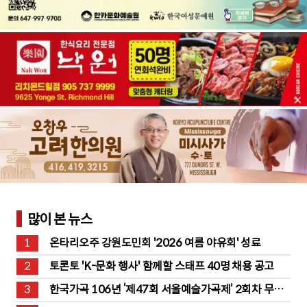
많이 본 뉴스
1
온타리오주 강원도민회 '2026 여름 야유회' 성료
2
토론토 'K-문화 행사' 함께할 스태프 40명 채용 공고
3
한국가곡 106년 ‘제47회 서울예술가곡제’ 2회차 무대 
성황