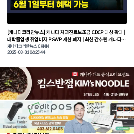
▶
[캐나다코리안뉴스] 캐나다 치과진료보조금 CDCP 대상 확대 |
대학졸업생 취업비자 PGWP 제한 폐지 | 최신 간추린 캐나다뉴
캐나다코리안뉴스 CKNN
스 | CKNNEWS | 캐나다뉴스 | 토론토뉴스
2025-03-31 06:25:44