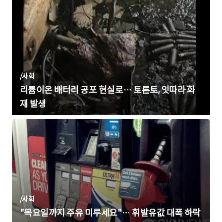
/
사회
리튬이온 배터리 공포 현실로… 토론토, 잇따라 화
재 발생
/
사회
"목요일까지 주유 미루세요"… 휘발유값 대폭 하락