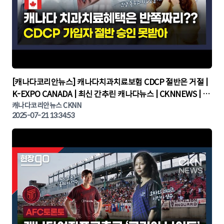
▶
[캐나다코리안뉴스] 캐나다치과치료보험 CDCP 절반은 거절 |
K-EXPO CANADA | 최신 간추린 캐나다뉴스 | CKNNEWS | 캐
나다뉴스 | 토론토뉴스
캐나다코리안뉴스 CKNN
2025-07-21 13:34:53