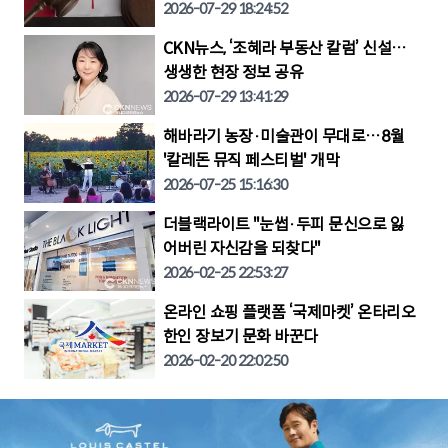
2026-07-29 18:24:52
CKN뉴스, ‘조혜라 부동산 칼럼’ 신설…
생생한 현장 정보 공유
2026-07-29 13:41:29
해바라기 농장·미술관이 무대로…8월
'칼레돈 뮤직 페스티벌' 개막
2026-07-25 15:16:30
더블랙라이트 "눈썹·두피 문신으로 잃
어버린 자신감을 되찾다"
2026-02-25 22:53:27
온라인 쇼핑 플랫폼 ‘국제마켓’ 온타리오
한인 장보기 문화 바꾼다
2026-02-20 22:02:50