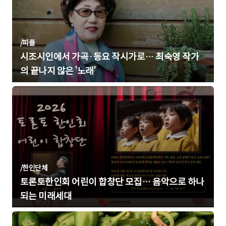
/
피플
시조시인에서 가곡·동요 작시가로… 최숙영 작가
의 끝나지 않은 ‘노래’
/
한인단체
토론토한인회 어린이 합창단 모집… 음악으로 하나
되는 미래세대