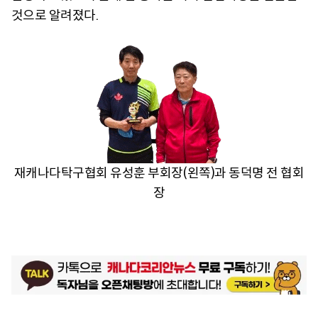
것으로 알려졌다.
재캐나다탁구협회 유성훈 부회장(왼쪽)과 동덕명 전 협회
장