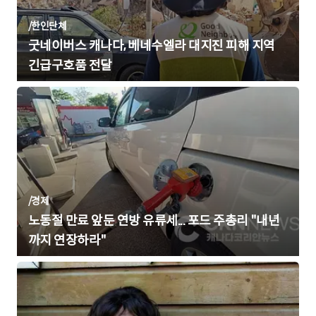
/
한인단체
굿네이버스 캐나다, 베네수엘라 대지진 피해 지역
긴급구호품 전달
/
경제
노동절 만료 앞둔 연방 유류세... 포드 주총리 "내년
까지 연장하라"