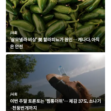
/
사회
‘살모넬라 비상’ 美 할라피뇨가 원인… 캐나다, 아직
은 안전
/
사회
이번 주말 토론토는 '찜통더위'… 체감 37도, 소나기
·천둥번개까지