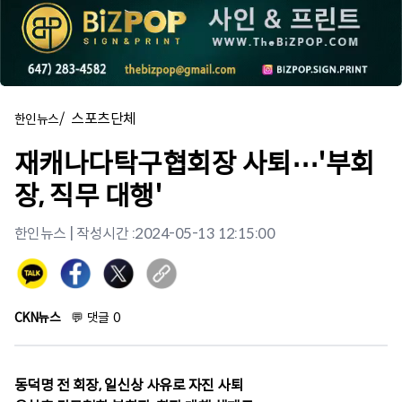
/
스포츠단체
한인뉴스
재캐나다탁구협회장 사퇴⋯'부회
장, 직무 대행'
한인뉴스
| 작성시간 :
2024-05-13 12:15:00
CKN뉴스
💬
댓글
0
동덕명 전 회장, 일신상 사유로 자진 사퇴