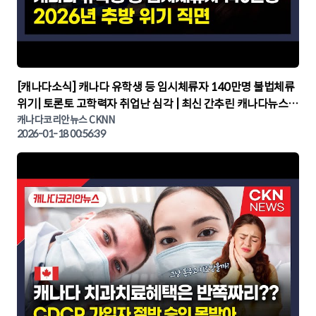
▶
[캐나다소식] 캐나다 유학생 등 임시체류자 140만명 불법체류
위기| 토론토 고학력자 취업난 심각 | 최신 간추린 캐나다뉴스 |
CKNNEWS, 캐나다코리안뉴스
캐나다코리안뉴스 CKNN
2026-01-18 00:56:39