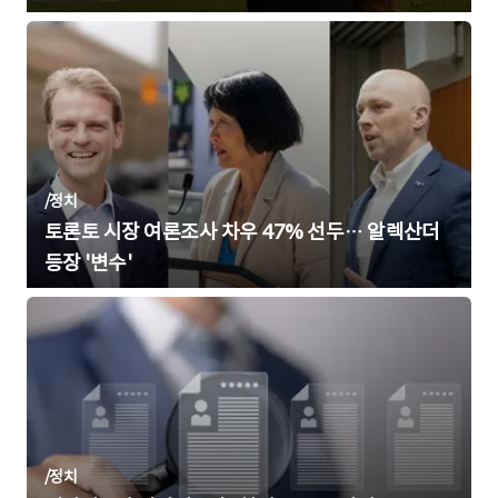
/
정치
토론토 시장 여론조사 차우 47% 선두… 알렉산더
등장 '변수'
/
정치