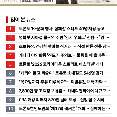
많이 본 뉴스
1
토론토 'K-문화 행사' 함께할 스태프 40명 채용 공고
2
영북부 지하철 클락역 주변 ‘임시 우회로’ 전환… “영 스
트리트 바뀐다”
3
초보농장, 건강한 햇마늘 직거래 … 직접 만든 전통 장류
도 판매
4
캐나다 야외활동 '진드기 주의보'…물렸을 때 올바른 대
처법은?
5
토론토 '2026 코리아타운 스트리트 페스티벌' 개최
6
"캐리어 들고 싹쓸이" 토론토 소매절도 546명 검거…
훔친 물건 재유통
7
"목요일까지 주유 미루세요"… 휘발유값 대폭 하락 예
고
8
3,800만 명 고객정보 유출… 캐네디언타이어 대규모 집
단소송 직면
9
CRA 해킹 피해자 870만 달러 보상... 신청 접수 시작
10
토론토한인노인회 ‘제37회 워커톤’ 개최… 함께하는 따
뜻한 나눔