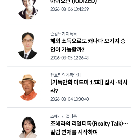
아이오딘 (IODIZED)
2026-08-06 13:43:39
존킴모기지톡톡
해외 소득으로도 캐나다 모기지 승
인이 가능할까?
2026-08-05 12:26:43
한호림의기독만화
[기독만화 미드미 15화] 잡사·먹사
라?
2026-08-04 10:30:40
조혜라리얼티톡
조혜라의 리얼티톡(Realty Talk)…
칼럼 연재를 시작하며