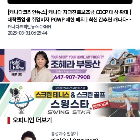
▶
[캐나다코리안뉴스] 캐나다 치과진료보조금 CDCP 대상 확대 |
대학졸업생 취업비자 PGWP 제한 폐지 | 최신 간추린 캐나다뉴
캐나다코리안뉴스 CKNN
스 | CKNNEWS | 캐나다뉴스 | 토론토뉴스
2025-03-31 06:25:44
오피니언 더보기
홍성자수필향기