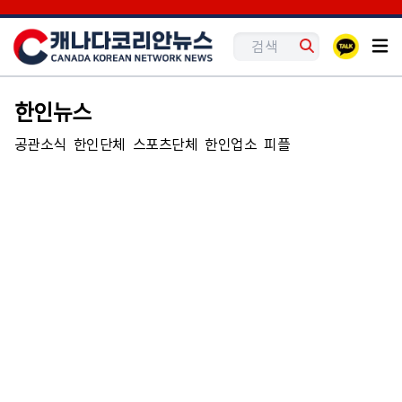
한인뉴스
공관소식
한인단체
스포츠단체
한인업소
피플