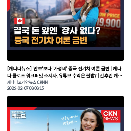
▶
[캐나다뉴스] '안보'보다 '가성비' 중국 전기차 여론 급변 | 캐나
다 클로즈 워크퍼밋 소지자, 유튜브 수익은 불법? | 간추린 캐나
다뉴스 | CKNNEWS, 캐나다코리안뉴스
캐나다코리안뉴스 CKNN
2026-02-07 08:08:15