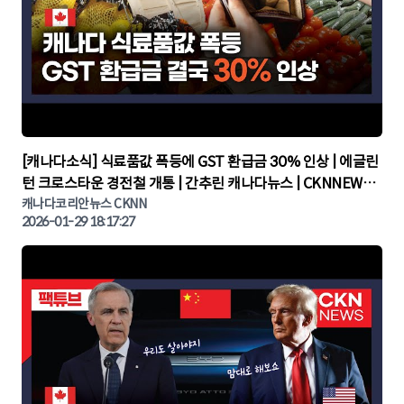
▶
[캐나다소식] 식료품값 폭등에 GST 환급금 30% 인상 | 에글린
턴 크로스타운 경전철 개통 | 간추린 캐나다뉴스 | CKNNEWS,
캐나다코리안뉴스
캐나다코리안뉴스 CKNN
2026-01-29 18:17:27