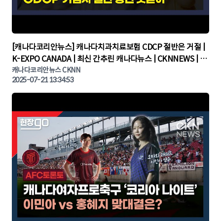
▶
[캐나다코리안뉴스] 캐나다치과치료보험 CDCP 절반은 거절 |
K-EXPO CANADA | 최신 간추린 캐나다뉴스 | CKNNEWS | 캐
나다뉴스 | 토론토뉴스
캐나다코리안뉴스 CKNN
2025-07-21 13:34:53