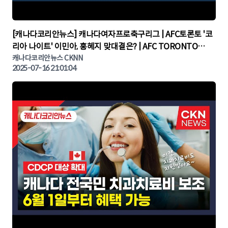
▶
[캐나다코리안뉴스] 캐나다여자프로축구리그 | AFC토론토 '코
리아 나이트' 이민아, 홍혜지 맞대결은? | AFC TORONTO
KOREA NIGHT | 캐나다뉴스 | 토론토뉴스
캐나다코리안뉴스 CKNN
2025-07-16 21:01:04