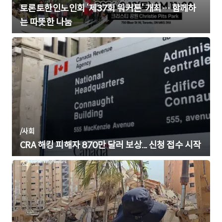
토론토한인노인회 ‘제37회 워커톤’ 개최… 함께하
는 따뜻한 나눔
/
사회
CRA 해킹 피해자 870만 달러 보상... 신청 접수 시작