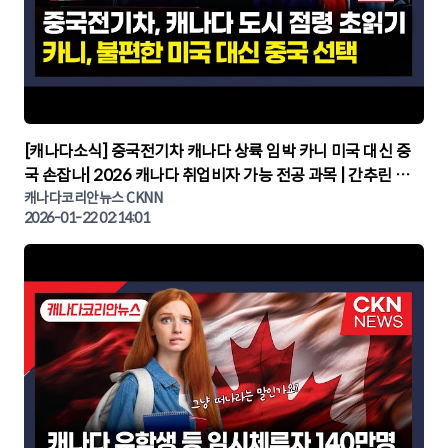
▶
[캐나다소식] 중국전기차 캐나다 상륙 임박 카니 미국 대신 중
국 손잡나| 2026 캐나다 취업비자 가능 전공 과목 | 간추린 캐
나다뉴스 | CKNNEWS, 캐나다코리안뉴스
캐나다코리안뉴스 CKNN
2026-01-22 02:14:01