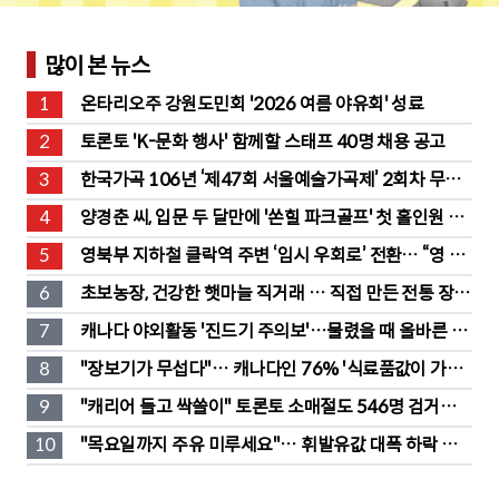
많이 본 뉴스
1
온타리오주 강원도민회 '2026 여름 야유회' 성료
2
토론토 'K-문화 행사' 함께할 스태프 40명 채용 공고
3
한국가곡 106년 ‘제47회 서울예술가곡제’ 2회차 무대 
성황
4
양경춘 씨, 입문 두 달만에 '쏜힐 파크골프' 첫 홀인원 주
인공
5
영북부 지하철 클락역 주변 ‘임시 우회로’ 전환… “영 스
트리트 바뀐다”
6
초보농장, 건강한 햇마늘 직거래 … 직접 만든 전통 장류
도 판매
7
캐나다 야외활동 '진드기 주의보'…물렸을 때 올바른 대
처법은?
8
"장보기가 무섭다"… 캐나다인 76% '식료품값이 가장 
부담'
9
"캐리어 들고 싹쓸이" 토론토 소매절도 546명 검거…
훔친 물건 재유통
10
"목요일까지 주유 미루세요"… 휘발유값 대폭 하락 예
고