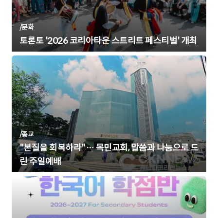
/
문화
토론토 '2026 코리아타운 스트리트 페스티벌' 개최
/
종교
"본질을 회복하라"… 목민교회, 말씀과 나눔으로 드
린 주일예배