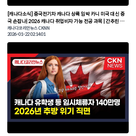
▶
[캐나다소식] 중국전기차 캐나다 상륙 임박 카니 미국 대신 중
국 손잡나| 2026 캐나다 취업비자 가능 전공 과목 | 간추린 캐
나다뉴스 | CKNNEWS, 캐나다코리안뉴스
캐나다코리안뉴스 CKNN
2026-01-22 02:14:01