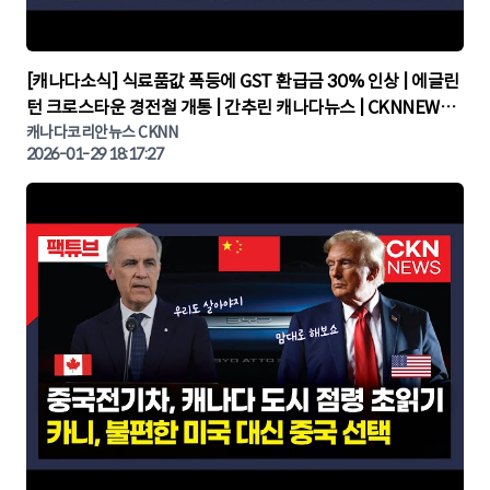
▶
[캐나다소식] 식료품값 폭등에 GST 환급금 30% 인상 | 에글린
턴 크로스타운 경전철 개통 | 간추린 캐나다뉴스 | CKNNEWS,
캐나다코리안뉴스
캐나다코리안뉴스 CKNN
2026-01-29 18:17:27