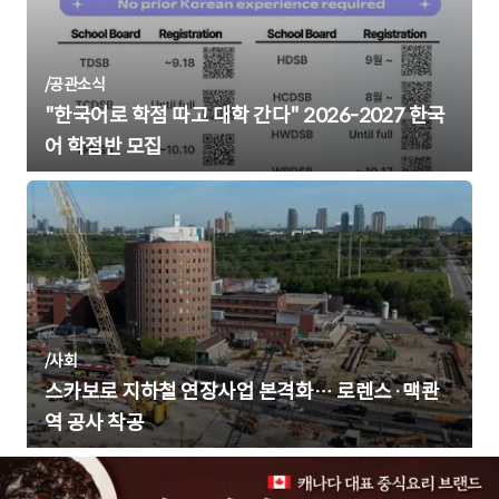
/
공관소식
"한국어로 학점 따고 대학 간다" 2026-2027 한국
어 학점반 모집
/
사회
스카보로 지하철 연장사업 본격화… 로렌스·맥콴
역 공사 착공