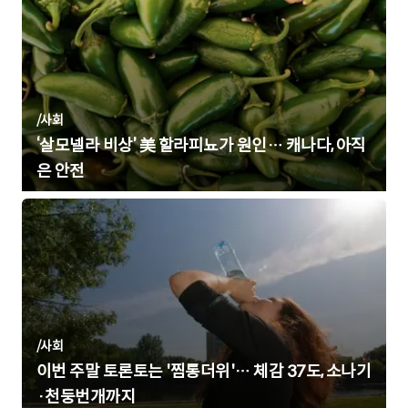
/
사회
‘살모넬라 비상’ 美 할라피뇨가 원인… 캐나다, 아직
은 안전
/
사회
이번 주말 토론토는 '찜통더위'… 체감 37도, 소나기
·천둥번개까지