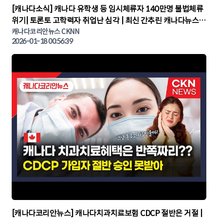
▶
[캐나다소식] 캐나다 유학생 등 임시체류자 140만명 불법체류
위기| 토론토 고학력자 취업난 심각 | 최신 간추린 캐나다뉴스 |
CKNNEWS, 캐나다코리안뉴스
캐나다코리안뉴스 CKNN
2026-01-18 00:56:39
▶
[캐나다코리안뉴스] 캐나다치과치료보험 CDCP 절반은 거절 |