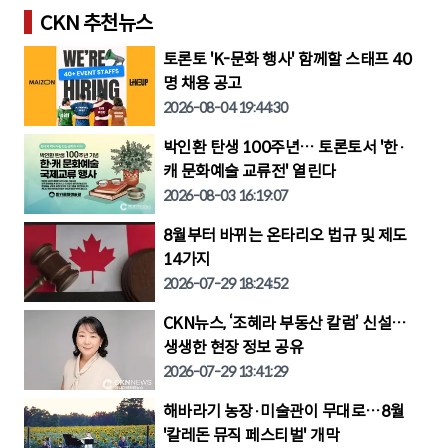
CKN 추천뉴스
토론토 'K-문화 행사' 함께할 스태프 40
명 채용 공고
2026-08-04 19:44:30
박인환 탄생 100주년… 토론토서 '한·
캐 문화예술 교류전' 열린다
2026-08-03 16:19:07
8월부터 바뀌는 온타리오 법규 및 제도
14가지
2026-07-29 18:24:52
CKN뉴스, ‘조혜라 부동산 칼럼’ 신설…
생생한 현장 정보 공유
2026-07-29 13:41:29
해바라기 농장·미술관이 무대로…8월
'칼레돈 뮤직 페스티벌' 개막