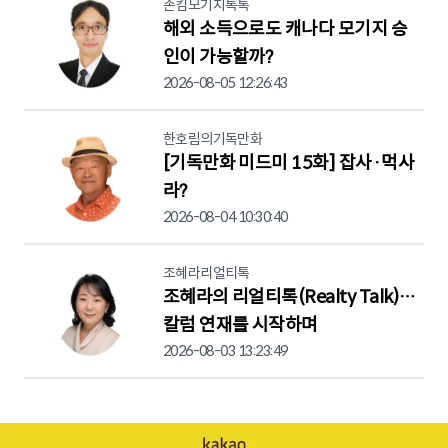
존킴모기지톡톡
해외 소득으로도 캐나다 모기지 승
인이 가능할까?
2026-08-05 12:26:43
한호림의기독만화
[기독만화 미드미 15화] 잡사·먹사
라?
2026-08-04 10:30:40
조혜라리얼티톡
조혜라의 리얼티톡(Realty Talk)…
칼럼 연재를 시작하며
2026-08-03 13:23:49