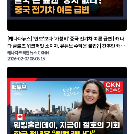
▶
[캐나다뉴스] '안보'보다 '가성비' 중국 전기차 여론 급변 | 캐나
다 클로즈 워크퍼밋 소지자, 유튜브 수익은 불법? | 간추린 캐나
다뉴스 | CKNNEWS, 캐나다코리안뉴스
캐나다코리안뉴스 CKNN
2026-02-07 08:08:15