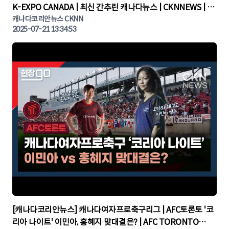
K-EXPO CANADA | 최신 간추린 캐나다뉴스 | CKNNEWS | 캐
나다뉴스 | 토론토뉴스
캐나다코리안뉴스 CKNN
2025-07-21 13:34:53
▶
[캐나다코리안뉴스] 캐나다여자프로축구리그 | AFC토론토 '코
리아 나이트' 이민아, 홍혜지 맞대결은? | AFC TORONTO