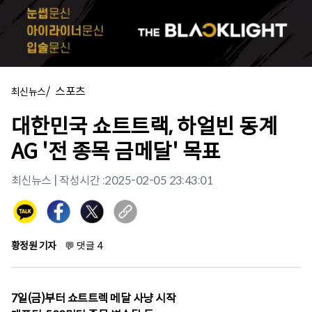
/
스포츠
최신뉴스
대한민국 쇼트트랙, 하얼빈 동계
AG '전 종목 금메달' 목표
최신뉴스
| 작성시간 :
2025-02-05 23:43:01
황정원 기자
💬
댓글
4
7일(금)부터 쇼트트렉 메달 사냥 시작