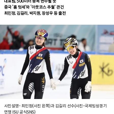
대표팀, 500미터 종목 변수될 듯
중국 ‘홈 텃세’와 ‘아웃코스 추월’ 관건
사진설명- 최민정(사진 왼쪽)과 김길리 선수(사진-국제빙상경기
연맹 ISU 공식SNS)