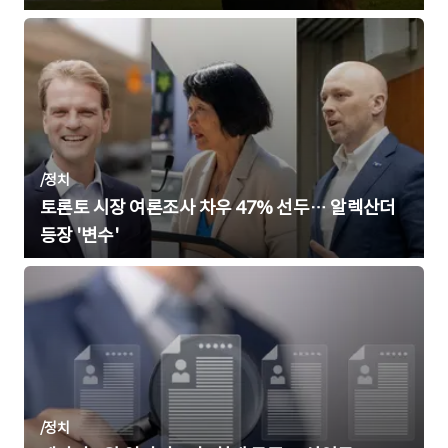
/
정치
토론토 시장 여론조사 차우 47% 선두… 알렉산더
등장 '변수'
/
정치