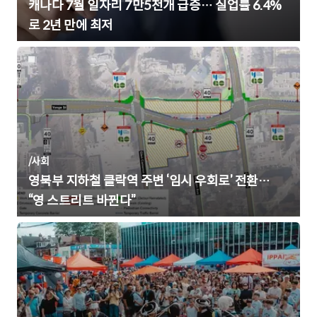
캐나다 7월 일자리 7만5천개 급증… 실업률 6.4%
로 2년 만에 최저
/
사회
영북부 지하철 클락역 주변 ‘임시 우회로’ 전환…
“영 스트리트 바뀐다”