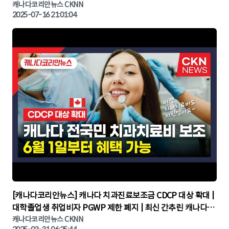
KOREA NIGHT | 캐나다뉴스 | 토론토뉴스
캐나다코리안뉴스 CKNN
2025-07-16 21:01:04
▶
[캐나다코리안뉴스] 캐나다 치과진료보조금 CDCP 대상 확대 |
대학졸업생 취업비자 PGWP 제한 폐지 | 최신 간추린 캐나다뉴
캐나다코리안뉴스 CKNN
스 | CKNNEWS | 캐나다뉴스 | 토론토뉴스