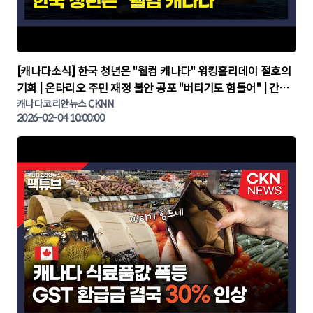
▶
[캐나다소식] 한국 청년은 "웰컴 캐나다" 워킹홀리데이 절호의
기회 | 온타리오 주민 재정 불안 공포 "버티기도 힘들어" | 간추
린 캐나다뉴스 | CKNNEWS, 캐나다코리안뉴스
캐나다코리안뉴스 CKNN
2026-02-04 10:00:00