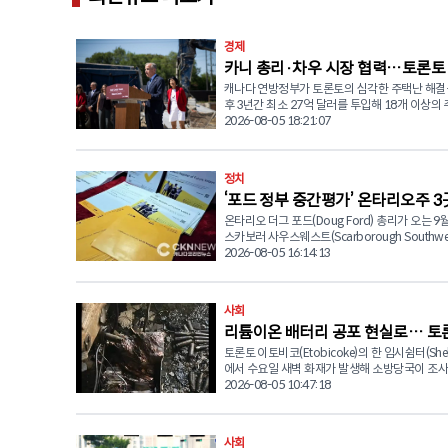
경제
카니 총리·차우 시장 협력…토론토
캐나다 연방정부가 토론토의 심각한 주택난 해결
택 5,600세대 공급 발표
후 3년간 최소 27억 달러를 투입해 18개 이상의
사업을 추진한다. 마크 카니(Mark Carney) 연방 총리는 5일
2026-08-05 18:21:07
(수) 올리비아 차우(Olivia Chow) 토론토 시장
회견을 열고 대규모 주택 공급 계획을 발표했다. 이번 투자
로 5,600가구 이상의 신규 임대주택이 공급될 예
정치
가운데 최소 1,800가구는 저렴한 임대주택(Afford
‘포드 정부 중간평가’ 온타리오주 3
Housing) 또는 임대료 규제(Rent-Control)가
택으로 조성된다. 카니 총리는 "올해 말까지 약 4,500가구
온타리오 더그 포드(Doug Ford) 총리가 오는 9월
선거 9월 3일 확정
의 주택 공사를 시작하는 것이 목표"라며 "수십 년
스카보러 사우스웨스트(Scarborough Southwes
론토는 충분한 주택을 공급하지 못했고 공급된 
심코(York-Simcoe), 해밀턴 이스트-스토니크릭(H
2026-08-05 16:14:13
상당수는 시민들이 감당하기 어려운 가격이었다"
East-Stoney Creek) 등 3개 선거구에서 주의
다. 이어 "개발 부담금과 각종 세금, 건설비 상승, 부족한 개
실시한다고 공식 발표했다. 사전투표는 8월 26일
발 부지 등이 주택 가격 상승의 원인이 됐다"며 "
28일(금)까지 사흘간 실시된다. 이번 보궐선거는 각 선거구
사회
해결하는 가장 효과적인 방법은 더 많은 주택을 
의 전임 주의원이 사퇴하면서 치러지는 것으로, 
공급하는 것"이라고 덧붙였다. 토론토는 최근 수년간 주택
리튬이온 배터리 공포 현실로… 토론
오 진보보수당(PC)과 자유당(Liberal), 신민주당(N
공급 부족과 높은 금리, 지속적인 인구 증가가 겹
색당(Green Party)이 모두 후보를 내세우면서 
토론토 이토비코(Etobicoke)의 한 임시쉼터(Shel
따라 화재 발생
나다에서 가장 심각한 주택난을 겪는 도시 가운데
이 예상된다. 가장 관심을 모으고 있는 곳은 스카버러 사우
에서 수요일 새벽 화재가 발생해 소방당국이 조사
꼽히고 있다. 올리비아 차우 시장도 "토론토에는 서민들을
스웨스트 선거구다. 자유당 후보로는 지난 5월 
다. 현장에서는 탄 리튬이온 배터리가 발견되어 
2026-08-05 10:47:18
위한 주택이 지금 당장 필요하다"며 "월말이 되
서 전 연방 하원의원 네이트 어스킨-스미스(Nate Er
터리와 화재 간의 연관성을 집중 조사하고 있다. 토론토 소
마련하지 못하는 시민들은 더 이상 기다릴 여유가
Smith)를 불과 19표 차이로 누른 사업가 아산울
방청(Toronto Fire Services)에 따르면 소방대
문에 긴급한 마음으로 사업을 추진하고 있다"고 말했
(Ahsanul Hafiz)가 출마한다. 당초 스미스 전 의원은 이번
(수) 오전 5시 35분경 렉스데일 블러버드(Rexdale 
니 총리는 이날 발표 이후 더그 포드(Doug Ford
사회
보궐선거를 통해 온타리오 주의회에 입성한 뒤 