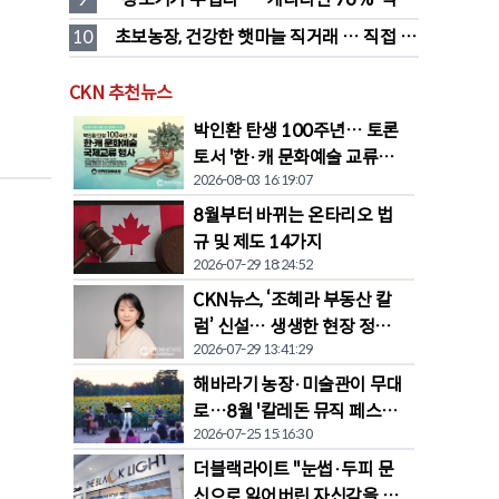
품값이 가장 부담'
10
초보농장, 건강한 햇마늘 직거래 … 직접 만
든 전통 장류도 판매
CKN 추천뉴스
박인환 탄생 100주년… 토론
토서 '한·캐 문화예술 교류전'
2026-08-03 16:19:07
열린다
8월부터 바뀌는 온타리오 법
규 및 제도 14가지
2026-07-29 18:24:52
CKN뉴스, ‘조혜라 부동산 칼
럼’ 신설… 생생한 현장 정보
2026-07-29 13:41:29
공유
해바라기 농장·미술관이 무대
로…8월 '칼레돈 뮤직 페스티
2026-07-25 15:16:30
벌' 개막
더블랙라이트 "눈썹·두피 문
신으로 잃어버린 자신감을 되