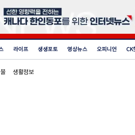
스
라이프
생생포토
영상뉴스
오피니언
CK
동물
생활정보