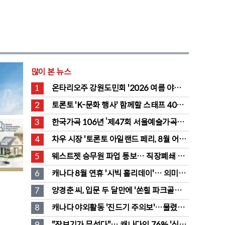
많이 본 뉴스
1
온타리오주 강원도민회 '2026 여름 야유
회' 성료
2
토론토 'K-문화 행사' 함께할 스태프 40명 
채용 공고
3
한국가곡 106년 ‘제47회 서울예술가곡제’ 
2회차 무대 성황
4
차우 시장 '토론토 아일랜드 페리, 8월 어린
이·시니어 무료' 발표
5
웨스트젯 승무원 파업 통보… 직장폐쇄 맞
불에 항공 대란
6
캐나다 8월 연휴 '시빅 홀리데이'… 의미와 
유래 완전정리
7
양경춘 씨, 입문 두 달만에 '쏜힐 파크골프' 
첫 홀인원 주인공
8
캐나다 야외활동 '진드기 주의보'…물렸을 
때 올바른 대처법은?
9
"장보기가 무섭다"… 캐나다인 76% '식료