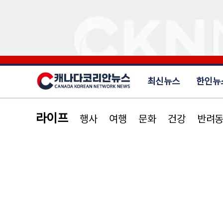
최신뉴스
한인뉴
라이프
행사
여행
문화
건강
반려