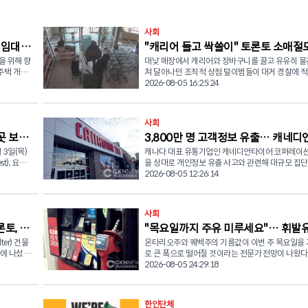
사회
 임대주
"캐리어 들고 싹쓸이" 토론토 소매절
을 위해 향
대낮 매장에서 캐리어와 장바구니를 끌고 유유히 물
546명 검거…훔친 물건 재유통
 주택 개발
쳐 달아나던 조직적 상점 털이범들이 대거 경찰에 
다. 5일(수) 토론토 경찰청(Toronto Police Service)은 수년
2026-08-05 16:25:24
과 공동 기자
간 추진해 온 조직적 소매 절도 사건 결과를 발표하며
명 이상의 피의자를 체포하고 4,000건이 넘는 혐의
정이며, 이
했다고 밝혔다. 마이론 뎀키우(Myron Demkiw) 토론토 경
사회
able
찰청장은 열린 기자회견에서 "이토비코 북쪽(North
곳 보궐
3,800만 명 고객정보 유출… 캐네디
 적용되는 주
Etobicoke) 지역에서 기승을 부리던 도난 사건을 계
년 전 조직범죄전담반을 신설했다"며 그간의 수사 
 3일(목)
캐나다 대표 유통기업인 캐네디언타이어 코퍼레이션(
이어 대규모 집단소송 직면
 동안 토
공개했다. 경찰이 발표한 집계에 따르면 현재까지 총 546명
t), 요크-
을 상대로 개인정보 유출 사고와 관련해 대규모 집
주택 가운데
이 체포됐으며 4,033건의 혐의가 입증됐다. 수사 
amilton
추진되고 있다. 지난 7월 24일(금), 캐나다 로펌 KND 콤플렉
2026-08-05 12:26:14
고 지적했
밝혀진 피해 물품 액수만 160만 달러를 넘어섰다. 
원 보궐선거를
스 리티게이션(KND Complex Litigation)과 해머
건 조사에서만 20명이 체포되고 400여 건의 혐의가
(수)부터
스(Hammerco Lawyers LLP)는 2025년 발생한
이 문제를
기도 했다. 경찰이 공개한 23구역(이토비코) CCTV 영상에
유출 사고 피해 고객을 대신해 캐네디언타이어를 상
사회
더 빠르게
는 범죄 조직의의 대담함이 그대로 담겼다. 피의자들
집권 온타리
단소송을 제기했다고 발표했다. 변호인단은 이번 소송을 통
류판매점(LCBO), 샤퍼스 드럭마트(Shoppers Drug M
토, 잇
"목요일까지 주유 미루세요"… 휘발
DP), 녹
해 개인정보 유출의 정확한 경위를 규명하고, 캐나다
치면서 캐
월마트(Walmart) 등에서 장바구니와 여행용 캐리
치열한 접전
계 전반의 개인정보 보호 및 데이터 관리 책임을 강
ter) 건물
온타리오주와 퀘벡주의 기름값이 이번 주 목요일을
대폭 하락 예고
 하나로
주와 생필품을 가득 담은 뒤 아무렇지 않은 듯 매장
한편 피해 고객들에 대한 손해배상을 청구할 계획이
에 나섰
로 큰 폭으로 떨어질 것이라는 전문가 전망이 나왔다. 석
히 빠져나갔다. 월마트 도난 사건 당시에는 현장을 막아서
당내 경선에
혔다. 이번 사건은 지난해 10월 2일 캐네디언타이어가 고객
당국이 배
시장 분석가인 캐나다석유협회(Canadians for
2026-08-05 24:29:18
면 임대료를
려던 보안 요원과 시민들을 향해 피의자가 최루액을
skine-
들에게 전자상거래 데이터베이스에서 개인정보 유출
Affordable Energy)의 단 맥티그(Dan McTeague
 없기 때
는 등 위험한 상황이 연출되기도 했다. 론 태버너(Ron
 하피즈
가 발생했다고 공식 통보하면서 알려졌다. 집단소송 측에
원들은 5일
오는 8월 6일(목)부터 온타리오와 퀘벡 전역의 휘발
다. 카
Taverner) 총경은 "이번에 체포된 인원 대부분이 초
따르면 해커들은 캐네디언타이어의 내부 데이터베
Blvd) 인
이 리터당 12센트 하락한 158.9센트를 기록할 것이
) 온타리오
닌 상습범들이며 장물을 재유통하는 대규모 조직범
한인단체
자유당 대표
서 약 4,200만 건의 기록을 탈취했으며, 3,800만 개