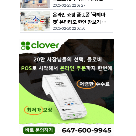
2026-02-25 22:53:27
찾다"
온라인 쇼핑 플랫폼 ‘국제마
켓’ 온타리오 한인 장보기 문
2026-02-20 22:02:50
화 바꾼다