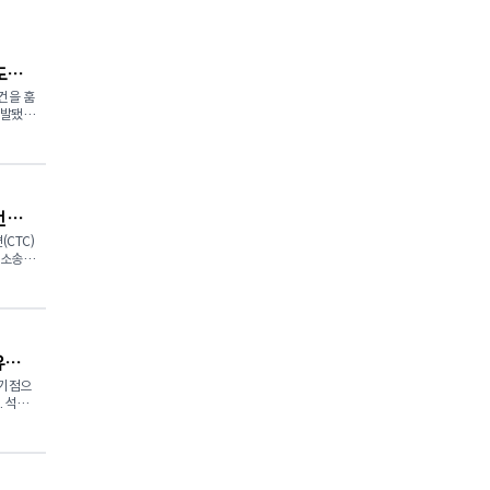
도
건을 훔
적발됐
 500
를 적용
언타
기로 2
결과를
CTC)
단소송이
과정에서
단일 사
코 로이어
 적용되
 개인정보
대로 집
은 주
art),
유값
 소매업
어에 양
화하는
 기점으
을 유유
라고 밝
유
 분사하
 사고
) 회장은
유 가격
범이 아
이스에
라고 밝
죄 네트
 이상의