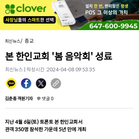
/
종교
최신뉴스
본 한인교회 '봄 음악회' 성료
최신뉴스
| 작성시간 :
2024-04-08 09:53:35
김춘종 객원기자
💬
댓글
0
지난 4월 6일(토) 토론토 본 한인교회서
관객 350명 참석한 가운데 5년 만에 개최