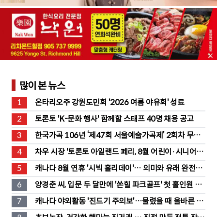
많이 본 뉴스
1
온타리오주 강원도민회 '2026 여름 야유회' 성료
2
토론토 'K-문화 행사' 함께할 스태프 40명 채용 공고
3
한국가곡 106년 ‘제47회 서울예술가곡제’ 2회차 무대 
성황
4
차우 시장 '토론토 아일랜드 페리, 8월 어린이·시니어 무
료' 발표
5
캐나다 8월 연휴 '시빅 홀리데이'… 의미와 유래 완전정
리
6
양경춘 씨, 입문 두 달만에 '쏜힐 파크골프' 첫 홀인원 주
인공
7
캐나다 야외활동 '진드기 주의보'…물렸을 때 올바른 대
처법은?