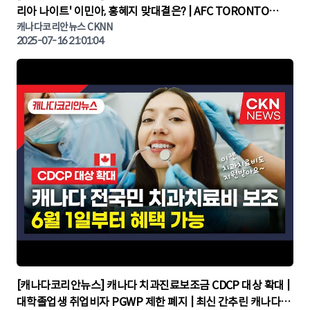
리아 나이트' 이민아, 홍혜지 맞대결은? | AFC TORONTO
KOREA NIGHT | 캐나다뉴스 | 토론토뉴스
캐나다코리안뉴스 CKNN
2025-07-16 21:01:04
▶
[캐나다코리안뉴스] 캐나다 치과진료보조금 CDCP 대상 확대 |
대학졸업생 취업비자 PGWP 제한 폐지 | 최신 간추린 캐나다뉴