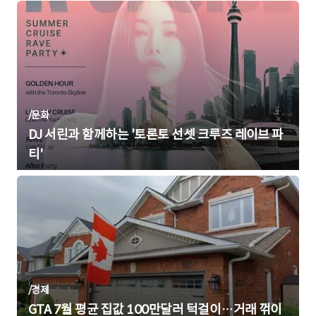
/
문화
DJ 서린과 함께하는 '토론토 선셋 크루즈 레이브 파
티'
/
경제
GTA 7월 평균 집값 100만달러 턱걸이…거래 꺾이