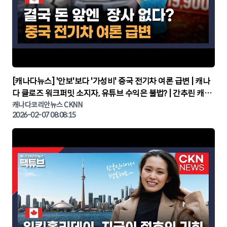
▶
[캐나다뉴스] '안보'보다 '가성비' 중국 전기차 여론 급변 | 캐나
다 클로즈 워크퍼밋 소지자, 유튜브 수익은 불법? | 간추린 캐나
다뉴스 | CKNNEWS, 캐나다코리안뉴스
캐나다코리안뉴스 CKNN
2026-02-07 08:08:15