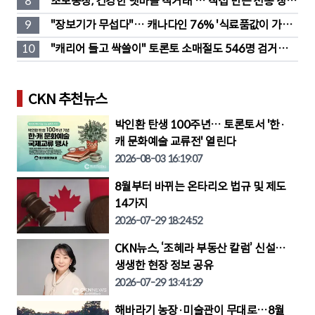
8
초보농장, 건강한 햇마늘 직거래 … 직접 만든 전통 장류
도 판매
9
"장보기가 무섭다"… 캐나다인 76% '식료품값이 가장 
부담'
10
"캐리어 들고 싹쓸이" 토론토 소매절도 546명 검거…
훔친 물건 재유통
CKN 추천뉴스
박인환 탄생 100주년… 토론토서 '한·
캐 문화예술 교류전' 열린다
2026-08-03 16:19:07
8월부터 바뀌는 온타리오 법규 및 제도
14가지
2026-07-29 18:24:52
CKN뉴스, ‘조혜라 부동산 칼럼’ 신설…
생생한 현장 정보 공유
2026-07-29 13:41:29
해바라기 농장·미술관이 무대로…8월