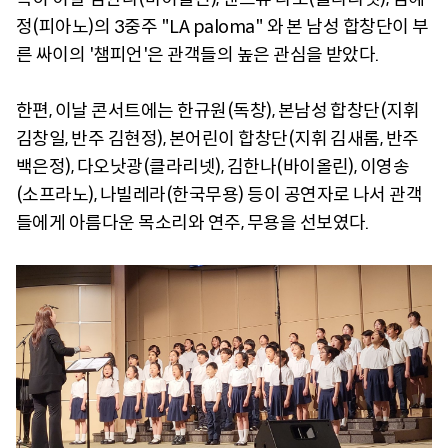
정(피아노)의 3중주 "LA paloma" 와 본 남성 합창단이 부
른 싸이의 '챔피언'은 관객들의 높은 관심을 받았다.
한편, 이날 콘서트에는 한규원(독창), 본남성 합창단(지휘
김창일, 반주 김현정), 본어린이 합창단(지휘 김새롬, 반주
백은정), 다오낫광(클라리넷), 김한나(바이올린), 이영송
(소프라노), 나빌레라(한국무용) 등이 공연자로 나서 관객
들에게 아름다운 목소리와 연주, 무용을 선보였다.