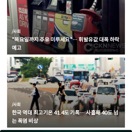
/
사회
"목요일까지 주유 미루세요"… 휘발유값 대폭 하락
예고
/
사회
한국 역대 최고기온 41.4도 기록… 사흘째 40도 넘
는 폭염 비상