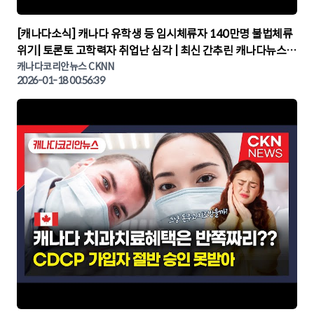
▶
[캐나다소식] 캐나다 유학생 등 임시체류자 140만명 불법체류
위기| 토론토 고학력자 취업난 심각 | 최신 간추린 캐나다뉴스 |
CKNNEWS, 캐나다코리안뉴스
캐나다코리안뉴스 CKNN
2026-01-18 00:56:39