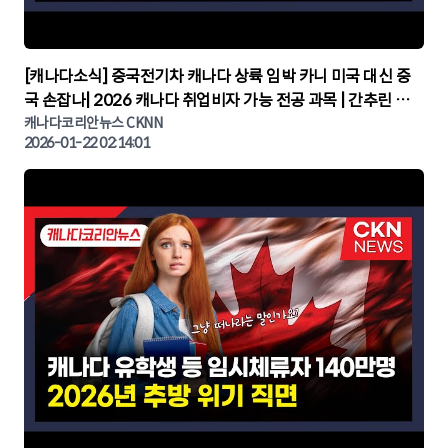
▶
[캐나다소식] 중국전기차 캐나다 상륙 임박 카니 미국 대신 중
국 손잡나| 2026 캐나다 취업비자 가능 전공 과목 | 간추린 캐
나다뉴스 | CKNNEWS, 캐나다코리안뉴스
캐나다코리안뉴스 CKNN
2026-01-22 02:14:01