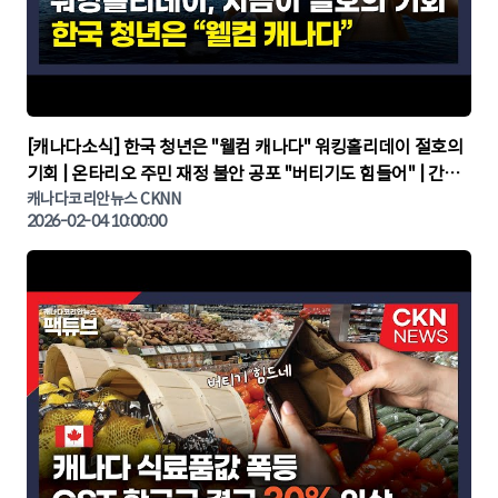
▶
[캐나다소식] 한국 청년은 "웰컴 캐나다" 워킹홀리데이 절호의
기회 | 온타리오 주민 재정 불안 공포 "버티기도 힘들어" | 간추
린 캐나다뉴스 | CKNNEWS, 캐나다코리안뉴스
캐나다코리안뉴스 CKNN
2026-02-04 10:00:00