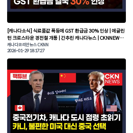
▶
[캐나다소식] 식료품값 폭등에 GST 환급금 30% 인상 | 에글린
턴 크로스타운 경전철 개통 | 간추린 캐나다뉴스 | CKNNEWS,
캐나다코리안뉴스
캐나다코리안뉴스 CKNN
2026-01-29 18:17:27