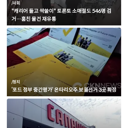
/
사회
"캐리어 들고 싹쓸이" 토론토 소매절도 546명 검
거…훔친 물건 재유통
/
정치
‘포드 정부 중간평가’ 온타리오주 보궐선거 3곳 확정