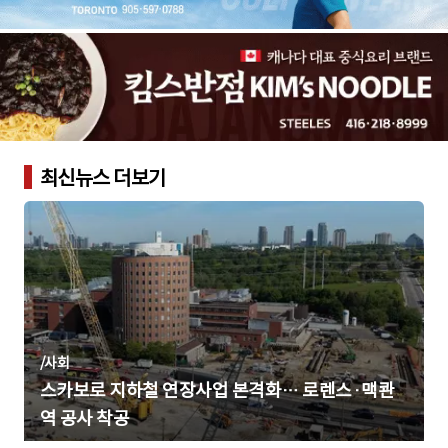
최신뉴스 더보기
/
사회
스카보로 지하철 연장사업 본격화… 로렌스·맥콴
역 공사 착공