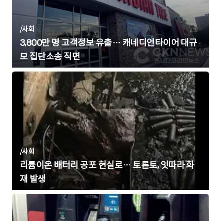
/
사회
3,800만 명 고객정보 유출… 캐네디언타이어 대규
모 집단소송 직면
/
사회
리튬이온 배터리 공포 현실로… 토론토, 잇따라 화
재 발생