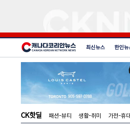
최신뉴스
한인뉴
CK핫딜
패션-뷰티
생활-취미
가전-휴