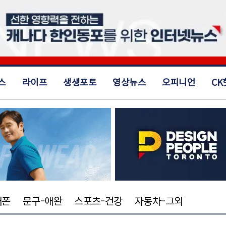
스
라이프
생생포토
영상뉴스
오피니언
CK
대폰
문구-애완
스포츠-건강
자동차-그외