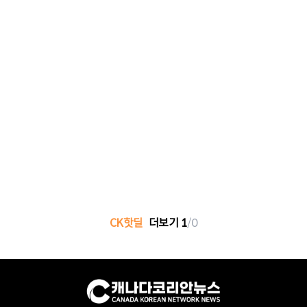
CK핫딜
더보기
1
/
0