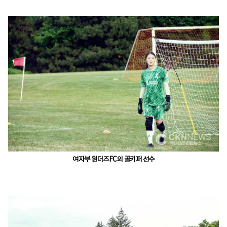
여자부 원더즈FC의 골키퍼 선수