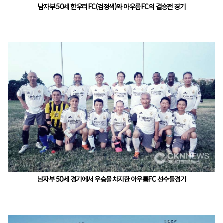
남자부 50세 한우리FC(검정색)와 아우름FC의 결승전 경기
남자부 50세 경기에서 우승을 차지한 아우름FC 선수들경기