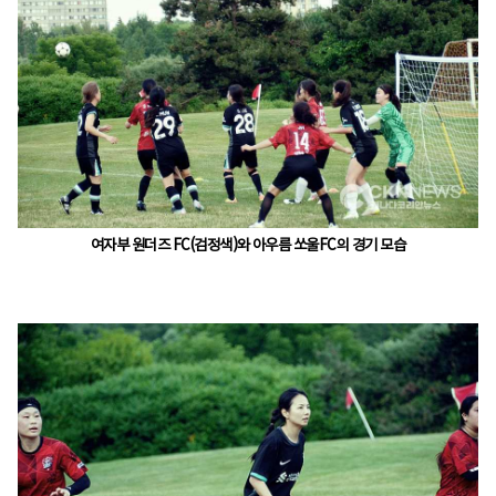
여자부 원더즈 FC(검정색)와 아우름 쏘울FC의 경기 모습