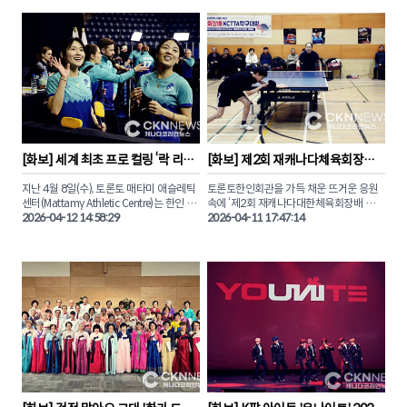
이번 행사에는 올리비아 차우 토론토 시장
이날 경기에서 AFC 토론토는 몬트리올 로
과 조성준 온타리오주 장관, 알리 에사시 하
지스에 0-1로 패하며 시즌 첫 패배를 기록
원의원, 릴리 쳉 시의원 등 한인 사회에 친
했으나 하프타임 및 경기 전후에 다양한 아
숙한 정재계 주요 인사들이 대거 참석하며 
시아 민족 행사가 열러 마더스데이를 맞아 
아시아계 커뮤니티가 토론토의 성장을 이
경기장을 찾은 관중들에게 특별한 감동을 
끄는 핵심 원동력임을 입증하는 시간을 가
선사했다.

졌다.

CKN뉴스(캐나다코리안뉴스)는 이날 진행
특히 전통 사자춤으로 포문을 연 현장은 세
된 캐나다 판소리센터 이상아 음악감독의 
대와 국적을 초월해 아시아의 유구한 전통
'오 캐나다' 열창과 AFC공동창립자 브랜다
[
화보
] 
세계 최초 프로 컬링 ‘락 리그’ 
[
화보
] 
제2회 재캐나다체육회장배 
을 공유하는 화합의 장으로 거듭났다.

하의 토큰 토스, 한국계 AFC 토론토 에이스 
대한민국 김민지, 설예은 출전
탁구대회 '종목별 수상자'
사만다 창을 모습을 사진에 담았다 .

지난 4월 8일(수), 토론토 매타미 애슬레틱 
토론토한인회관을 가득 채운 뜨거운 응원
이번 행사에서 선보인 K-푸드와 K-팝 커버 
센터(Mattamy Athletic Centre)는 한인 동
속에 ‘제2회 재캐나다대한체육회장배 탁구
댄스팀 ‘SeaGalz’의 무대는 축제의 열기를 
'아시아 문화유산의 날' 기념행사와 함께 펼
포들의 뜨거운 함성으로 가득 찼다. 세계 최
2026-04-12 14:58:29
대회’의 종목별 주인공들이 가려졌습니다. 

2026-04-11 17:47:14
정점으로 이끌며 한국 문화의 영향력을 실
쳐진 AFC 토론토와 몬트리올 로지스의 경
초의 프로 컬링 리그 ‘락 리그(Rock 
감케 했다. 

기 모습을 화보로 만나보자.
League)’에  대한민국 컬링의 자존심, 김민
이번 대회는 오는 10월 제주도에서 열리는 
지와 설예은이 출전했기 때문이다.

제107회 전국체육대회 캐나다 대표 선발
한인 업계를 대표해 CKN뉴스(캐나다코리
전을 겸해 그 어느 때보다 치열한 승부와 감
안뉴스)와 비즈팝사인이  후원으로 참여하
팀 타이푼(Team Typhoon) 소속으로 나
동의 드라마가 펼쳐졌습니다.

기도 했다. 본보와 함께 노스욕의 심장부를 
선 두 선수는 스웨덴의 안나 하셀보리, 일본
뜨겁게 달궜던 그 현장을 사진으로 만나보
의 요시다 치나미와 완벽한 호흡을 선보였
특히 올해 신설된 주니어부 꿈나무들부터 
자. 

다.

밴쿠버에서 날아온 열정적인 도전자들까
지, 전 세대가 어우러진 시상식 현장은 승패
재캐나다컬링연맹(KCCF)이 주관한 ‘코리
를 넘어선 축하와 격려의 박수로 가득 찼습
안 나이트’ 응원전은 토론토 한인 커뮤니티
니다. 

의 단합력을 유감없이 보여주었고. 태극기 
응원 속에 김민지, 설예은 선수는 최선을 다
제주 전국체전 출전 자격을 획득한 강민재, 