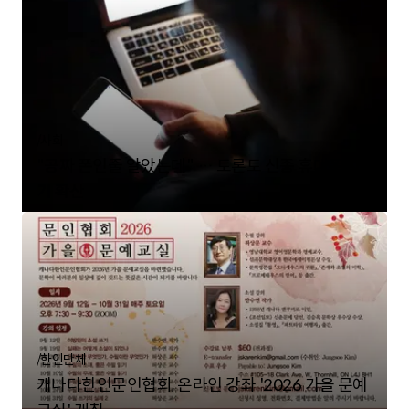
데 다양한 공연과 생일잔치, 식사 및 나눔 
의 축제 한마당을 본보가 직접 사진으로 담
행사를 진행했다.

본보 기자와 함께 생생한 연말파티 행사 현
/
사회
"공짜 폰인줄 알았는데" … 토론토 신종 휴대폰 사
기 확산
/
한인단체
캐나다한인문인협회, 온라인 강좌 '2026 가을 문예