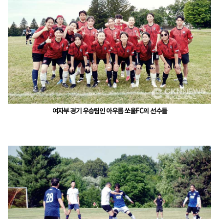
여자부 경기 우승팀인 아우름 쏘울FC의 선수들