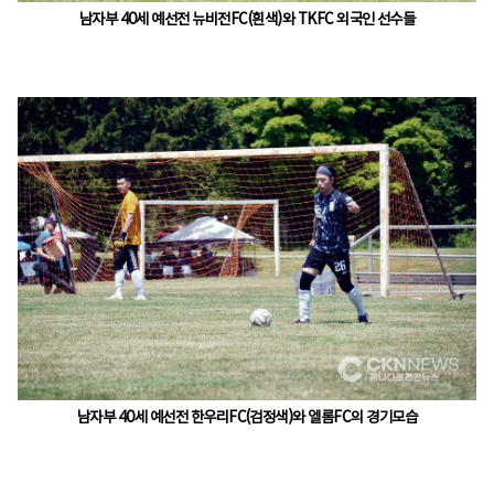
남자부 40세 예선전 뉴비전FC(흰색)와 TKFC 외국인 선수들
남자부 40세 예선전 한우리FC(검정색)와 엘롬FC의 경기모습