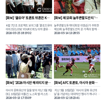
남(THE CULINARY CONVERGENCE)’이
함께 공을 굴리며 장애에 대한 편견을 허물
라는 주제로 열린 조은주 셰프의 정교한 프
고 아름다운 소통의 순간을 만들어냈다. 

렌치 분자요리 기법과 한국 전통 식재료의 
깊은 맛이 접시 위에서 독창적인 예술로 피
도전과 성취 그리고 따뜻한 연대의 감동이 
어났다. 

교차했던 그날의 생생한 장면들을 독자들
[
화보
] 
'클유아' 토론토 뒤흔든 K
[
화보
] 
제13회 늘푸른팔도잔치 '어
에게 화보로 전해본다.

팝… 캐나다 투어 콘서트 성료
버이날 행사' 성황리 개최
현지 미식가들과 한인 요식업계 리더들은 
 K팝 7인조 프로젝트 보이그룹 ‘클로즈유어
늘푸른팔도투게더(회장 이영순)가 주최한 
눈과 입을 모두 사로잡는 조은주 셰프의 아
아이즈(CLOSE YOUR EYES, 이하 클유
제13회 늘푸른팔도잔치 온 가족이 함께하
름다운 요리 시연회 현장의 감동을 CKN뉴
아)’가 토론토에서 캐나다 첫 번째 단독 콘
2026-05-25 18:19:32
는 ‘어버이날 행사’가 지난 9일(토) 오후 5
2026-05-14 13:28:55
서트를 진행했다.

시, 노스욕 샤르보넬 가톨릭 학교
(Charbonnel Catholic OS)에서 성황리에 
토론토 공연은 지난 5월 22일(금) 오후 6 
마무리됐다.

30분, 다운타운에 위치한 ‘블루마 애플 시
어터(Bluma Appel Theatre)’에서 ‘비욘드 
이날 행사에는 지역 한인 어르신과 내외빈, 
유어 아이즈(BEYOND YOUR EYES)’라는 
공연진을 포함해 약 200여 명이 참석했으
타이틀로 800여명의 관객들 앞에서 개최
며 도윤주 씨의 사회로 진행됐다.

됐다.

이번 공연은 '클유아'의 공식 팬덤인 '클로
1부와 2부로 나뉘어 다채로운 프로그램과 
저(CLOSER)' 팬들의 뜨거운 호응 속에 전
기념식 행사가 진행됐다. CKN뉴스와 함께 
석 매진을 기록했다. 본보가 직접 취재한 클
이날 현장의 뜨거운 분위기를 만나보자.
유아의 토론토 콘서트를 사진으로 만나보
자.

[
화보
] 
'2026 아시안 헤리티지 문화
[
화보
] 
AFC 토론토, 아시아 문화유
축제' 성료 … '열정과 화합' 
산 및 어머니날 기념행사 개최
© 2026 CANADA KOREAN NETWORK 
아시아 문화유산의 달을 맞아 지난 5월 9일
 지난 5월 10일(일)  ‘아시아 문화 유산의 
NEWS (CKN뉴스)
(토), 10일(일) 이틀간, 노스욕 멜 라스트먼 
날’을 기념하는 대대적인 행사가 캐나다 여
광장에서 펼쳐진 ‘2026 아시안 헤리티지 
2026-05-13 17:55:09
자 프로축구 노던 슈퍼리그(NSL) 소속 AFC 
2026-05-12 18:23:41
문화축제’에 역대 최대 규모인 3만명 이상
토론토(AFC Toronto) 주최로 BMO필드에
이 방문했다.

서 개최됐다.
