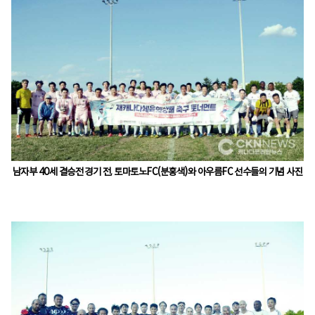
남자부 40세 결승전 경기 전, 토마토노FC(분홍색)와 아우름FC 선수들의 기념 사진