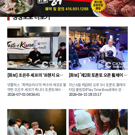
생생포토
더보기
[
화보
] 
조은주 셰프의 '프렌치 요리
[
화보
] 
‘제2회 토론토 오픈 휠체어 볼
와 한식의 만남' 토론토 시연회
링대회’ 화합과 감동의 현장
넷플릭스  ‘흑백요리사'의 백수저 셰프로 활
지난 6월 9일(화) 오후 5시 토론토 플레이
약한 조은주 셰프가 캐나다 토론토에서 고
타임 볼링장(Play Time Bowl)에서 성인장
품격 K-푸드의 진수를 선보였다. 

2026-07-01 04:36:41
애인공동체 주최로 열린 ‘제2회 토론토 오
2026-06-15 18:15:17
픈 휠체어 볼링대회’의 화합과 소통의 생생
지난 29일 토론토 시릴로스 아카데미에서 
한 현장을 카메라에 담았다. 

열린 이번 행사는 온주한인비즈니스협회
(KCBA)와 한식진흥원(KFPI)이 공동 주최
이날 대회는 장애인과 비장애인이 한자리
하고, 주토론토총영사관과 갤러리아슈퍼마
에 모여 깊은 유대감을 나누는 볼링 축제의 
켓의 후원으로 진행됐다.

장으로 채워졌다. 

‘고품격 K-파인 다이닝과 창작 칵테일의 만
비장애인 참가자들은 직접 휠체어에 앉아 