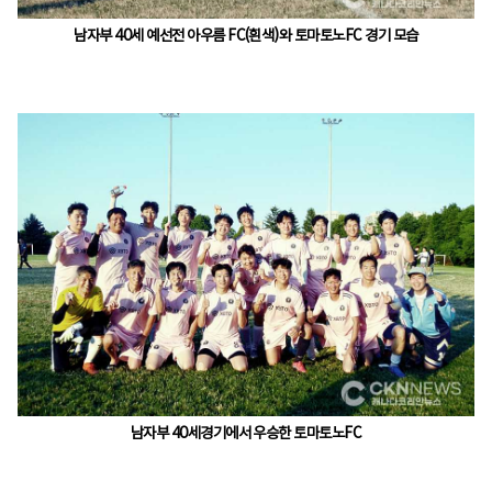
남자부 40세 예선전 아우름 FC(흰색)와 토마토노FC 경기 모습
남자부 40세경기에서 우승한 토마토노FC