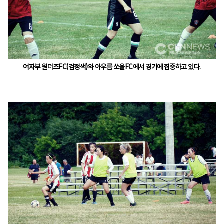
여자부 원더즈FC(검정색)와 아우름 쏘울FC에서 경기에 집중하고 있다.