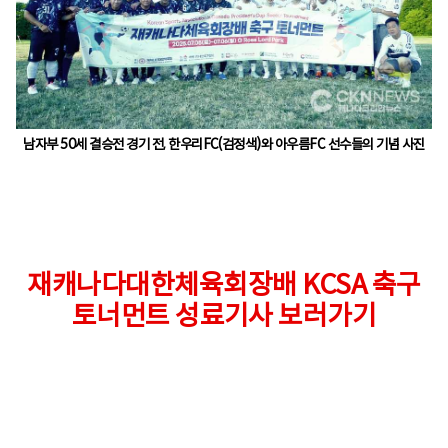
남자부 50세 결승전 경기 전, 한우리FC(검정색)와 아우름FC 선수들의 기념 사진
재캐나다대한체육회장배 KCSA 축구
토너먼트 성료기사 보러가기