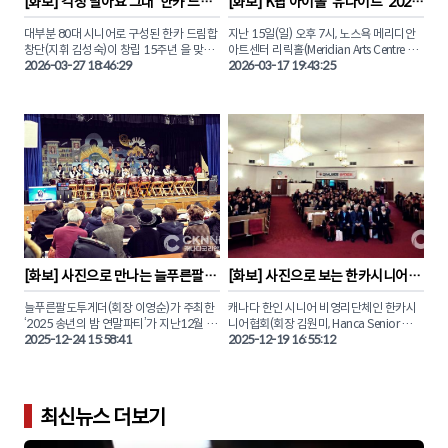
[
화보
] 
걱정 말아요 그대 '한카 드림
[
화보
] 
K팝 아이돌 '유나이트' 2026 
해 경기에 임했다.

이재수 선수를 비롯해 각 부문에서 값진 결
합창단 15주년 기념 연주회'
캐나다 투어 '토론토 콘서트' 성료
실을 맺은 수상자들의 환한 미소와 영광의 
대부분 80대 시니어로 구성된 한카 드림합
지난 15일(일) 오후 7시, 노스욕 메리디안 
세계 정상급 선수들 사이에서도 빛난 한국 
순간을 화보로 전해드립니다.

창단(지휘 김성숙)이 창립 15주년 을 맞아 
아트센터 리릭홀(Meridian Arts Centre – 
컬링의 저력, 그 영광의 순간을 CKN뉴스가 
지난 3월 24일(화) 오후 5시, 토론토 다운스
2026-03-27 18:46:29
Lyric Theatre)에서 열린 유나이트의 캐나
2026-03-17 19:43:25
단독으로 포착한 현장을 화보로 만나보자.
뷰교회(4110 Chesswood Dr. North 
다 투어 ‘LIGHT UP THE NORTH’ 토론토 
York) 대예배당에서 첫 연주회를 개최했다.

공연이 성황리에 막을 내렸다.

250여 명이 넘는 관객들은 한인 시니어들
토론토 팬들을 찾은 유나이트 멤버 은호, 스
의 만들어낸 깊고 따뜻한 음악을 감상하며 
티브, 형석, 우노, 데이, 경문, 시온 은 ‘1 of 9’, 
감동의 봄을 맞이했다.

‘Rock Steady’ 등 인기곡을 열창하며 화려
한 퍼포먼스를 선보였다.

CKN뉴스는 이날 현장을 찾아 한카 드림합
창단 단원들의 아름다운 하모니를 화보로 
토론토 공연을 마친 유나이트는 17일(화) 
담았다.

몬트리올, 19일(목) 밴쿠버 공연으로 캐나
다 투어의 남은 일정을 이어갈 예정이며 오
는 8월에 열리는 '2026토론한인대축제
(TKF)'에도 참여하여 현지 팬들에게 K-팝 
[
화보
] 
사진으로 만나는 늘푸른팔도
[
화보
] 
사진으로 보는 한카시니어협
무대를 선보일 예정이다.

투게더 '2025 송년의 밤'
회 ‘2025 송년대축제’ 
늘푸른팔도투게더(회장 이영순)가 주최한 
캐나다 한인 시니어 비영리단체인 한카시
CKN뉴스와 함께 토론토 콘서트 현장의 뜨
‘2025 송년의 밤 연말파티’가 지난12월 20
니어협회(회장 김원미, Hanca Senior 
거운 열기를 사진으로 만나보자.
일(토) 오후 5시, 노스욕 드루리 애비뉴에 
2025-12-24 15:58:41
Association)가 주최한 '2025 송년대축
2025-12-19 16:55:12
위치한 드 샤르보넬 가톨릭 학교(École 
제'가 지난 12월 18일(목) 오후2시, 노스욕
secondaire catholique Monseigneur-
에 위치한 기쁨이충만한교회에서 회원과 
De-Charbonnel, 110 Drewry Ave., North 
가족 약 300여 명이 모인 가운데 성황리에 
York) 대강당에서 성대하게 마무리됐다.

마무리됐다.

최신뉴스 더보기
이날 행사에는 약 200여 명이 참석한 가운
다양한 문화 공연과 축하무대 등 시니어들