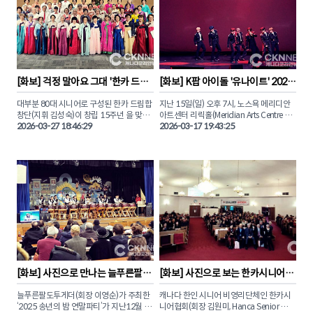
기도 했다. 본보와 함께 노스욕의 심장부를 
선 두 선수는 스웨덴의 안나 하셀보리, 일본
뜨겁게 달궜던 그 현장을 사진으로 만나보
의 요시다 치나미와 완벽한 호흡을 선보였
특히 올해 신설된 주니어부 꿈나무들부터 
자. 

다.

밴쿠버에서 날아온 열정적인 도전자들까
지, 전 세대가 어우러진 시상식 현장은 승패
재캐나다컬링연맹(KCCF)이 주관한 ‘코리
를 넘어선 축하와 격려의 박수로 가득 찼습
안 나이트’ 응원전은 토론토 한인 커뮤니티
니다. 

의 단합력을 유감없이 보여주었고. 태극기 
응원 속에 김민지, 설예은 선수는 최선을 다
제주 전국체전 출전 자격을 획득한 강민재, 
[
화보
] 
걱정 말아요 그대 '한카 드림
[
화보
] 
K팝 아이돌 '유나이트' 2026 
해 경기에 임했다.

이재수 선수를 비롯해 각 부문에서 값진 결
합창단 15주년 기념 연주회'
캐나다 투어 '토론토 콘서트' 성료
실을 맺은 수상자들의 환한 미소와 영광의 
대부분 80대 시니어로 구성된 한카 드림합
지난 15일(일) 오후 7시, 노스욕 메리디안 
세계 정상급 선수들 사이에서도 빛난 한국 
순간을 화보로 전해드립니다.

창단(지휘 김성숙)이 창립 15주년 을 맞아 
아트센터 리릭홀(Meridian Arts Centre – 
컬링의 저력, 그 영광의 순간을 CKN뉴스가 
지난 3월 24일(화) 오후 5시, 토론토 다운스
2026-03-27 18:46:29
Lyric Theatre)에서 열린 유나이트의 캐나
2026-03-17 19:43:25
단독으로 포착한 현장을 화보로 만나보자.
뷰교회(4110 Chesswood Dr. North 
다 투어 ‘LIGHT UP THE NORTH’ 토론토 
York) 대예배당에서 첫 연주회를 개최했다.

공연이 성황리에 막을 내렸다.

250여 명이 넘는 관객들은 한인 시니어들
토론토 팬들을 찾은 유나이트 멤버 은호, 스
의 만들어낸 깊고 따뜻한 음악을 감상하며 
티브, 형석, 우노, 데이, 경문, 시온 은 ‘1 of 9’, 
감동의 봄을 맞이했다.

‘Rock Steady’ 등 인기곡을 열창하며 화려
한 퍼포먼스를 선보였다.

CKN뉴스는 이날 현장을 찾아 한카 드림합
창단 단원들의 아름다운 하모니를 화보로 
토론토 공연을 마친 유나이트는 17일(화) 
담았다.

몬트리올, 19일(목) 밴쿠버 공연으로 캐나
다 투어의 남은 일정을 이어갈 예정이며 오
는 8월에 열리는 '2026토론한인대축제
(TKF)'에도 참여하여 현지 팬들에게 K-팝 
[
화보
] 
사진으로 만나는 늘푸른팔도
[
화보
] 
사진으로 보는 한카시니어협
무대를 선보일 예정이다.

투게더 '2025 송년의 밤'
회 ‘2025 송년대축제’ 
늘푸른팔도투게더(회장 이영순)가 주최한 
캐나다 한인 시니어 비영리단체인 한카시
CKN뉴스와 함께 토론토 콘서트 현장의 뜨
‘2025 송년의 밤 연말파티’가 지난12월 20
니어협회(회장 김원미, Hanca Senior 