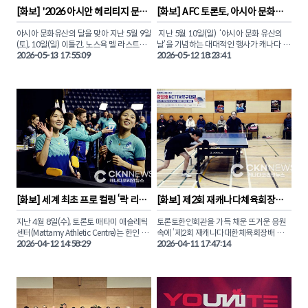
자.

[
화보
] 
'2026 아시안 헤리티지 문화
[
화보
] 
AFC 토론토, 아시아 문화유
축제' 성료 … '열정과 화합' 
산 및 어머니날 기념행사 개최
© 2026 CANADA KOREAN NETWORK 
아시아 문화유산의 달을 맞아 지난 5월 9일
 지난 5월 10일(일)  ‘아시아 문화 유산의 
NEWS (CKN뉴스)
(토), 10일(일) 이틀간, 노스욕 멜 라스트먼 
날’을 기념하는 대대적인 행사가 캐나다 여
광장에서 펼쳐진 ‘2026 아시안 헤리티지 
2026-05-13 17:55:09
자 프로축구 노던 슈퍼리그(NSL) 소속 AFC 
2026-05-12 18:23:41
문화축제’에 역대 최대 규모인 3만명 이상
토론토(AFC Toronto) 주최로 BMO필드에
이 방문했다.

서 개최됐다.

이번 행사에는 올리비아 차우 토론토 시장
이날 경기에서 AFC 토론토는 몬트리올 로
과 조성준 온타리오주 장관, 알리 에사시 하
지스에 0-1로 패하며 시즌 첫 패배를 기록
원의원, 릴리 쳉 시의원 등 한인 사회에 친
했으나 하프타임 및 경기 전후에 다양한 아
숙한 정재계 주요 인사들이 대거 참석하며 
시아 민족 행사가 열러 마더스데이를 맞아 
아시아계 커뮤니티가 토론토의 성장을 이
경기장을 찾은 관중들에게 특별한 감동을 
끄는 핵심 원동력임을 입증하는 시간을 가
선사했다.

졌다.

CKN뉴스(캐나다코리안뉴스)는 이날 진행
특히 전통 사자춤으로 포문을 연 현장은 세
된 캐나다 판소리센터 이상아 음악감독의 
대와 국적을 초월해 아시아의 유구한 전통
'오 캐나다' 열창과 AFC공동창립자 브랜다
[
화보
] 
세계 최초 프로 컬링 ‘락 리그’ 
[
화보
] 
제2회 재캐나다체육회장배 
을 공유하는 화합의 장으로 거듭났다.

하의 토큰 토스, 한국계 AFC 토론토 에이스 
대한민국 김민지, 설예은 출전
탁구대회 '종목별 수상자'
사만다 창을 모습을 사진에 담았다 .

지난 4월 8일(수), 토론토 매타미 애슬레틱 
토론토한인회관을 가득 채운 뜨거운 응원
이번 행사에서 선보인 K-푸드와 K-팝 커버 
센터(Mattamy Athletic Centre)는 한인 동
속에 ‘제2회 재캐나다대한체육회장배 탁구
댄스팀 ‘SeaGalz’의 무대는 축제의 열기를 
'아시아 문화유산의 날' 기념행사와 함께 펼
포들의 뜨거운 함성으로 가득 찼다. 세계 최
2026-04-12 14:58:29
대회’의 종목별 주인공들이 가려졌습니다. 

2026-04-11 17:47:14
정점으로 이끌며 한국 문화의 영향력을 실
쳐진 AFC 토론토와 몬트리올 로지스의 경
초의 프로 컬링 리그 ‘락 리그(Rock 
감케 했다. 

기 모습을 화보로 만나보자.
League)’에  대한민국 컬링의 자존심, 김민
이번 대회는 오는 10월 제주도에서 열리는 
지와 설예은이 출전했기 때문이다.

제107회 전국체육대회 캐나다 대표 선발
한인 업계를 대표해 CKN뉴스(캐나다코리
전을 겸해 그 어느 때보다 치열한 승부와 감
안뉴스)와 비즈팝사인이  후원으로 참여하
팀 타이푼(Team Typhoon) 소속으로 나
동의 드라마가 펼쳐졌습니다.
