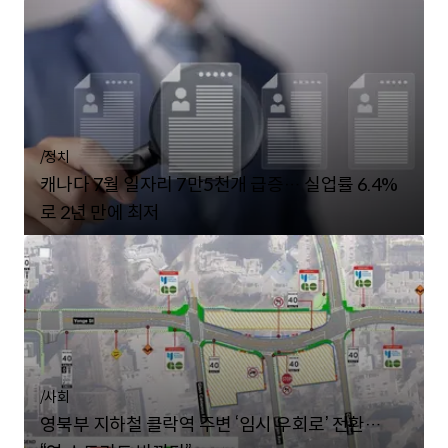
/
정치
캐나다 7월 일자리 7만5천개 급증… 실업률 6.4%
로 2년 만에 최저
/
사회
영북부 지하철 클락역 주변 ‘임시 우회로’ 전환…