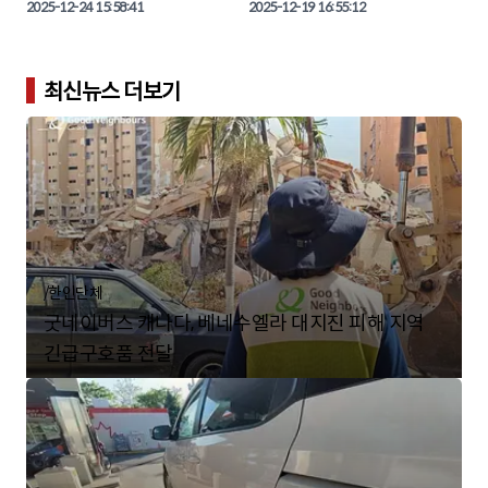
거운 열기를 사진으로 만나보자.
일(토) 오후 5시, 노스욕 드루리 애비뉴에 
2025-12-24 15:58:41
Association)가 주최한 '2025 송년대축
2025-12-19 16:55:12
위치한 드 샤르보넬 가톨릭 학교(École 
제'가 지난 12월 18일(목) 오후2시, 노스욕
secondaire catholique Monseigneur-
에 위치한 기쁨이충만한교회에서 회원과 
De-Charbonnel, 110 Drewry Ave., North 
가족 약 300여 명이 모인 가운데 성황리에 
York) 대강당에서 성대하게 마무리됐다.

마무리됐다.

최신뉴스 더보기
이날 행사에는 약 200여 명이 참석한 가운
다양한 문화 공연과 축하무대 등 시니어들
데 다양한 공연과 생일잔치, 식사 및 나눔 
의 축제 한마당을 본보가 직접 사진으로 담
행사를 진행했다.

본보 기자와 함께 생생한 연말파티 행사 현
/
한인단체
굿네이버스 캐나다, 베네수엘라 대지진 피해 지역
긴급구호품 전달