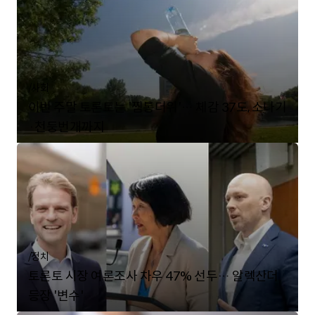
/
사회
이번 주말 토론토는 '찜통더위'… 체감 37도, 소나기
·천둥번개까지
/
정치
토론토 시장 여론조사 차우 47% 선두… 알렉산더
등장 '변수'