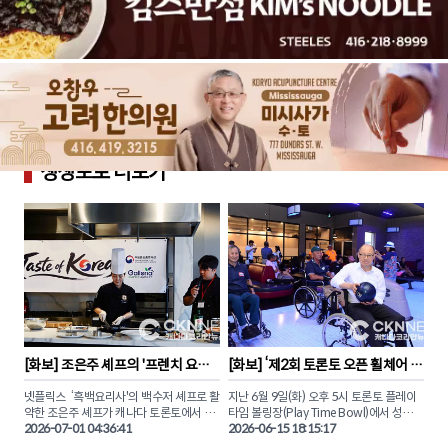
생생포토
더보기
[
화보
] 
조은주 셰프의 '프렌치 요리
[
화보
] 
‘제2회 토론토 오픈 휠체어 볼
와 한식의 만남' 토론토 시연회
링대회’ 화합과 감동의 현장
넷플릭스  ‘흑백요리사'의 백수저 셰프로 활
지난 6월 9일(화) 오후 5시 토론토 플레이
약한 조은주 셰프가 캐나다 토론토에서 고
타임 볼링장(Play Time Bowl)에서 성인장
품격 K-푸드의 진수를 선보였다. 

2026-07-01 04:36:41
애인공동체 주최로 열린 ‘제2회 토론토 오
2026-06-15 18:15:17
픈 휠체어 볼링대회’의 화합과 소통의 생생