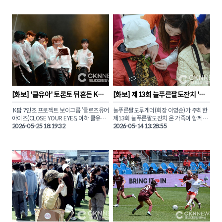
지난 29일 토론토 시릴로스 아카데미에서 
한 현장을 카메라에 담았다. 

열린 이번 행사는 온주한인비즈니스협회
(KCBA)와 한식진흥원(KFPI)이 공동 주최
이날 대회는 장애인과 비장애인이 한자리
하고, 주토론토총영사관과 갤러리아슈퍼마
에 모여 깊은 유대감을 나누는 볼링 축제의 
켓의 후원으로 진행됐다.

장으로 채워졌다. 

‘고품격 K-파인 다이닝과 창작 칵테일의 만
비장애인 참가자들은 직접 휠체어에 앉아 
남(THE CULINARY CONVERGENCE)’이
함께 공을 굴리며 장애에 대한 편견을 허물
라는 주제로 열린 조은주 셰프의 정교한 프
고 아름다운 소통의 순간을 만들어냈다. 

렌치 분자요리 기법과 한국 전통 식재료의 
깊은 맛이 접시 위에서 독창적인 예술로 피
도전과 성취 그리고 따뜻한 연대의 감동이 
어났다. 

교차했던 그날의 생생한 장면들을 독자들
[
화보
] 
'클유아' 토론토 뒤흔든 K
[
화보
] 
제13회 늘푸른팔도잔치 '어
에게 화보로 전해본다.

팝… 캐나다 투어 콘서트 성료
버이날 행사' 성황리 개최
현지 미식가들과 한인 요식업계 리더들은 
 K팝 7인조 프로젝트 보이그룹 ‘클로즈유어
늘푸른팔도투게더(회장 이영순)가 주최한 
눈과 입을 모두 사로잡는 조은주 셰프의 아
아이즈(CLOSE YOUR EYES, 이하 클유
제13회 늘푸른팔도잔치 온 가족이 함께하
름다운 요리 시연회 현장의 감동을 CKN뉴
아)’가 토론토에서 캐나다 첫 번째 단독 콘
2026-05-25 18:19:32
는 ‘어버이날 행사’가 지난 9일(토) 오후 5
2026-05-14 13:28:55
서트를 진행했다.

시, 노스욕 샤르보넬 가톨릭 학교
(Charbonnel Catholic OS)에서 성황리에 
토론토 공연은 지난 5월 22일(금) 오후 6 
마무리됐다.

30분, 다운타운에 위치한 ‘블루마 애플 시
어터(Bluma Appel Theatre)’에서 ‘비욘드 
이날 행사에는 지역 한인 어르신과 내외빈, 
유어 아이즈(BEYOND YOUR EYES)’라는 
공연진을 포함해 약 200여 명이 참석했으
타이틀로 800여명의 관객들 앞에서 개최
며 도윤주 씨의 사회로 진행됐다.

됐다.

이번 공연은 '클유아'의 공식 팬덤인 '클로
1부와 2부로 나뉘어 다채로운 프로그램과 
저(CLOSER)' 팬들의 뜨거운 호응 속에 전
기념식 행사가 진행됐다. CKN뉴스와 함께 
석 매진을 기록했다. 본보가 직접 취재한 클
이날 현장의 뜨거운 분위기를 만나보자.
유아의 토론토 콘서트를 사진으로 만나보