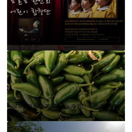
/
한인단체
토론토한인회 어린이 합창단 모집… 음악으로 하나
되는 미래세대
/
사회
‘살모넬라 비상’ 美 할라피뇨가 원인… 캐나다, 아직
은 안전