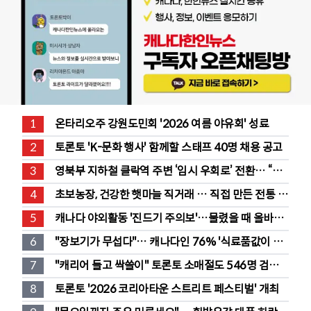
1
온타리오주 강원도민회 '2026 여름 야유회' 성료
2
토론토 'K-문화 행사' 함께할 스태프 40명 채용 공고
3
영북부 지하철 클락역 주변 ‘임시 우회로’ 전환… “영 
스트리트 바뀐다”
4
초보농장, 건강한 햇마늘 직거래 … 직접 만든 전통 장
류도 판매
5
캐나다 야외활동 '진드기 주의보'…물렸을 때 올바른 
대처법은?
6
"장보기가 무섭다"… 캐나다인 76% '식료품값이 가
장 부담'
7
"캐리어 들고 싹쓸이" 토론토 소매절도 546명 검
거…훔친 물건 재유통
8
토론토 '2026 코리아타운 스트리트 페스티벌' 개최