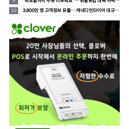
9
"목요일까지 주유 미루세요"… 휘발유값 대폭 하락 
예고
10
3,800만 명 고객정보 유출… 캐네디언타이어 대규모 
집단소송 직면