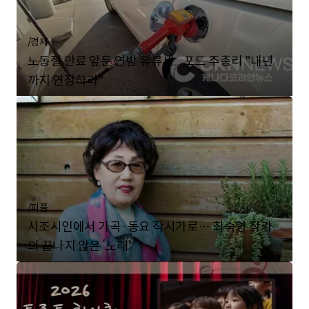
/
경제
노동절 만료 앞둔 연방 유류세... 포드 주총리 "내년
까지 연장하라"
/
피플
시조시인에서 가곡·동요 작시가로… 최숙영 작가
의 끝나지 않은 ‘노래’