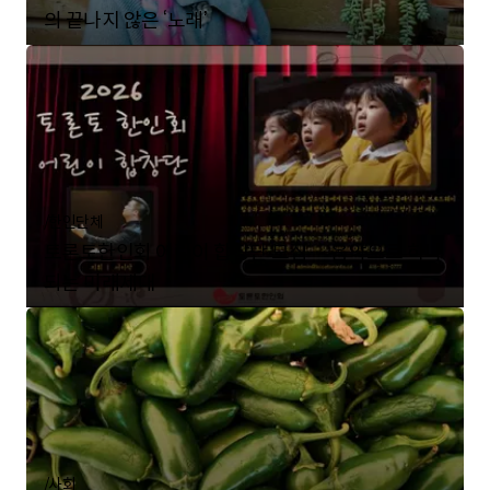
의 끝나지 않은 ‘노래’
/
한인단체
토론토한인회 어린이 합창단 모집… 음악으로 하나
되는 미래세대
/
사회