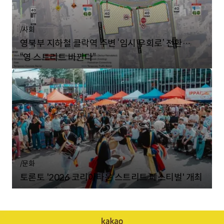
/
사회
영북부 지하철 클락역 주변 ‘임시 우회로’ 전환…
“영 스트리트 바뀐다”
/
문화
토론토 '2026 코리아타운 스트리트 페스티벌' 개최