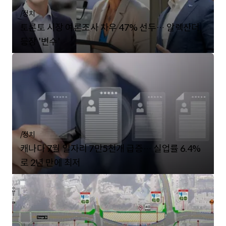
/
정치
토론토 시장 여론조사 차우 47% 선두… 알렉산더
등장 '변수'
/
정치
캐나다 7월 일자리 7만5천개 급증… 실업률 6.4%
로 2년 만에 최저