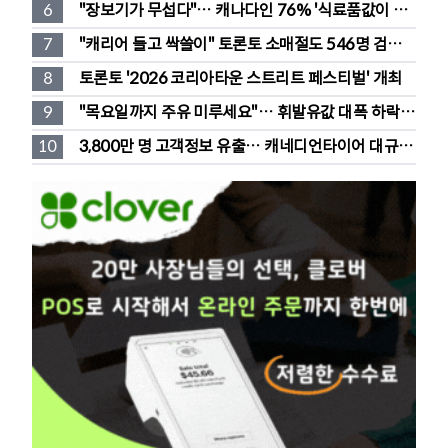
대처법은?
6
"장보기가 무섭다"… 캐나다인 76% '식료품값이 가
장 부담'
7
"캐리어 들고 싹쓸이" 토론토 소매절도 546명 검
거…훔친 물건 재유통
8
토론토 '2026 코리아타운 스트리트 페스티벌' 개최
9
"목요일까지 주유 미루세요"… 휘발유값 대폭 하락 
예고
10
3,800만 명 고객정보 유출… 캐네디언타이어 대규모 
집단소송 직면