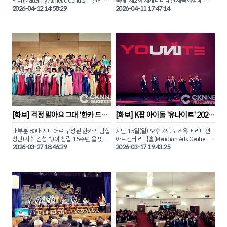
센터(Mattamy Athletic Centre)는 한인 동
속에 ‘제2회 재캐나다대한체육회장배 탁구
댄스팀 ‘SeaGalz’의 무대는 축제의 열기를 
'아시아 문화유산의 날' 기념행사와 함께 펼
포들의 뜨거운 함성으로 가득 찼다. 세계 최
2026-04-12 14:58:29
대회’의 종목별 주인공들이 가려졌습니다. 

2026-04-11 17:47:14
정점으로 이끌며 한국 문화의 영향력을 실
쳐진 AFC 토론토와 몬트리올 로지스의 경
초의 프로 컬링 리그 ‘락 리그(Rock 
감케 했다. 

기 모습을 화보로 만나보자.
League)’에  대한민국 컬링의 자존심, 김민
이번 대회는 오는 10월 제주도에서 열리는 
지와 설예은이 출전했기 때문이다.

제107회 전국체육대회 캐나다 대표 선발
한인 업계를 대표해 CKN뉴스(캐나다코리
전을 겸해 그 어느 때보다 치열한 승부와 감
안뉴스)와 비즈팝사인이  후원으로 참여하
팀 타이푼(Team Typhoon) 소속으로 나
동의 드라마가 펼쳐졌습니다.

기도 했다. 본보와 함께 노스욕의 심장부를 
선 두 선수는 스웨덴의 안나 하셀보리, 일본
뜨겁게 달궜던 그 현장을 사진으로 만나보
의 요시다 치나미와 완벽한 호흡을 선보였
특히 올해 신설된 주니어부 꿈나무들부터 
자. 

다.

밴쿠버에서 날아온 열정적인 도전자들까
지, 전 세대가 어우러진 시상식 현장은 승패
재캐나다컬링연맹(KCCF)이 주관한 ‘코리
를 넘어선 축하와 격려의 박수로 가득 찼습
안 나이트’ 응원전은 토론토 한인 커뮤니티
니다. 

의 단합력을 유감없이 보여주었고. 태극기 
응원 속에 김민지, 설예은 선수는 최선을 다
제주 전국체전 출전 자격을 획득한 강민재, 
[
화보
] 
걱정 말아요 그대 '한카 드림
[
화보
] 
K팝 아이돌 '유나이트' 2026 
해 경기에 임했다.

이재수 선수를 비롯해 각 부문에서 값진 결
합창단 15주년 기념 연주회'
캐나다 투어 '토론토 콘서트' 성료
실을 맺은 수상자들의 환한 미소와 영광의 
대부분 80대 시니어로 구성된 한카 드림합
지난 15일(일) 오후 7시, 노스욕 메리디안 
세계 정상급 선수들 사이에서도 빛난 한국 
순간을 화보로 전해드립니다.

창단(지휘 김성숙)이 창립 15주년 을 맞아 
아트센터 리릭홀(Meridian Arts Centre – 
컬링의 저력, 그 영광의 순간을 CKN뉴스가 
지난 3월 24일(화) 오후 5시, 토론토 다운스
2026-03-27 18:46:29
Lyric Theatre)에서 열린 유나이트의 캐나
2026-03-17 19:43:25
단독으로 포착한 현장을 화보로 만나보자.
뷰교회(4110 Chesswood Dr. North 
다 투어 ‘LIGHT UP THE NORTH’ 토론토 
York) 대예배당에서 첫 연주회를 개최했다.

공연이 성황리에 막을 내렸다.

250여 명이 넘는 관객들은 한인 시니어들
토론토 팬들을 찾은 유나이트 멤버 은호, 스
의 만들어낸 깊고 따뜻한 음악을 감상하며 
티브, 형석, 우노, 데이, 경문, 시온 은 ‘1 of 9’, 
감동의 봄을 맞이했다.

‘Rock Steady’ 등 인기곡을 열창하며 화려
한 퍼포먼스를 선보였다.

CKN뉴스는 이날 현장을 찾아 한카 드림합
창단 단원들의 아름다운 하모니를 화보로 
토론토 공연을 마친 유나이트는 17일(화) 