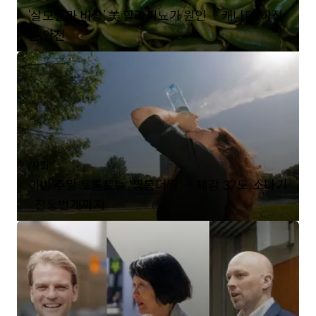
‘살모넬라 비상’ 美 할라피뇨가 원인… 캐나다, 아직
은 안전
/
사회
이번 주말 토론토는 '찜통더위'… 체감 37도, 소나기
·천둥번개까지