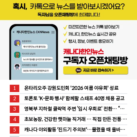
1
온타리오주 강원도민회 '2026 여름 야유회' 성료
2
토론토 'K-문화 행사' 함께할 스태프 40명 채용 공고
3
영북부 지하철 클락역 주변 ‘임시 우회로’ 전환… “영 
스트리트 바뀐다”
4
초보농장, 건강한 햇마늘 직거래 … 직접 만든 전통 장
류도 판매
5
캐나다 야외활동 '진드기 주의보'…물렸을 때 올바른 