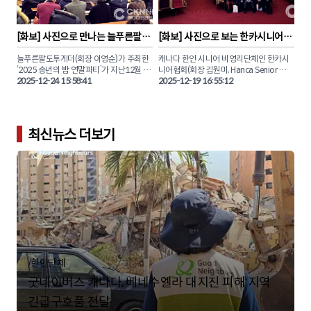
담았다.

몬트리올, 19일(목) 밴쿠버 공연으로 캐나
다 투어의 남은 일정을 이어갈 예정이며 오
는 8월에 열리는 '2026토론한인대축제
(TKF)'에도 참여하여 현지 팬들에게 K-팝 
[
화보
] 
사진으로 만나는 늘푸른팔도
[
화보
] 
사진으로 보는 한카시니어협
무대를 선보일 예정이다.

투게더 '2025 송년의 밤'
회 ‘2025 송년대축제’ 
늘푸른팔도투게더(회장 이영순)가 주최한 
캐나다 한인 시니어 비영리단체인 한카시
CKN뉴스와 함께 토론토 콘서트 현장의 뜨
‘2025 송년의 밤 연말파티’가 지난12월 20
니어협회(회장 김원미, Hanca Senior 
거운 열기를 사진으로 만나보자.
일(토) 오후 5시, 노스욕 드루리 애비뉴에 
2025-12-24 15:58:41
Association)가 주최한 '2025 송년대축
2025-12-19 16:55:12
위치한 드 샤르보넬 가톨릭 학교(École 
제'가 지난 12월 18일(목) 오후2시, 노스욕
secondaire catholique Monseigneur-
에 위치한 기쁨이충만한교회에서 회원과 
De-Charbonnel, 110 Drewry Ave., North 
가족 약 300여 명이 모인 가운데 성황리에 
York) 대강당에서 성대하게 마무리됐다.

마무리됐다.

최신뉴스 더보기
이날 행사에는 약 200여 명이 참석한 가운
다양한 문화 공연과 축하무대 등 시니어들
데 다양한 공연과 생일잔치, 식사 및 나눔 
의 축제 한마당을 본보가 직접 사진으로 담
행사를 진행했다.

본보 기자와 함께 생생한 연말파티 행사 현
/
한인단체
굿네이버스 캐나다, 베네수엘라 대지진 피해 지역
긴급구호품 전달