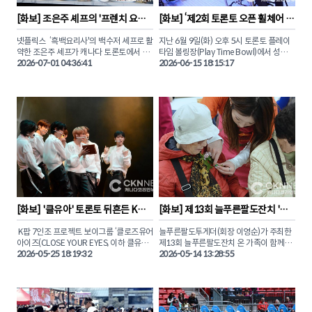
[
화보
] 
조은주 셰프의 '프렌치 요리
[
화보
] 
‘제2회 토론토 오픈 휠체어 볼
와 한식의 만남' 토론토 시연회
링대회’ 화합과 감동의 현장
넷플릭스  ‘흑백요리사'의 백수저 셰프로 활
지난 6월 9일(화) 오후 5시 토론토 플레이
약한 조은주 셰프가 캐나다 토론토에서 고
타임 볼링장(Play Time Bowl)에서 성인장
품격 K-푸드의 진수를 선보였다. 

2026-07-01 04:36:41
애인공동체 주최로 열린 ‘제2회 토론토 오
2026-06-15 18:15:17
픈 휠체어 볼링대회’의 화합과 소통의 생생
지난 29일 토론토 시릴로스 아카데미에서 
한 현장을 카메라에 담았다. 

열린 이번 행사는 온주한인비즈니스협회
(KCBA)와 한식진흥원(KFPI)이 공동 주최
이날 대회는 장애인과 비장애인이 한자리
하고, 주토론토총영사관과 갤러리아슈퍼마
에 모여 깊은 유대감을 나누는 볼링 축제의 
켓의 후원으로 진행됐다.

장으로 채워졌다. 

‘고품격 K-파인 다이닝과 창작 칵테일의 만
비장애인 참가자들은 직접 휠체어에 앉아 
남(THE CULINARY CONVERGENCE)’이
함께 공을 굴리며 장애에 대한 편견을 허물
라는 주제로 열린 조은주 셰프의 정교한 프
고 아름다운 소통의 순간을 만들어냈다. 

렌치 분자요리 기법과 한국 전통 식재료의 
깊은 맛이 접시 위에서 독창적인 예술로 피
도전과 성취 그리고 따뜻한 연대의 감동이 
어났다. 

교차했던 그날의 생생한 장면들을 독자들
[
화보
] 
'클유아' 토론토 뒤흔든 K
[
화보
] 
제13회 늘푸른팔도잔치 '어
에게 화보로 전해본다.

팝… 캐나다 투어 콘서트 성료
버이날 행사' 성황리 개최
현지 미식가들과 한인 요식업계 리더들은 
 K팝 7인조 프로젝트 보이그룹 ‘클로즈유어
늘푸른팔도투게더(회장 이영순)가 주최한 
눈과 입을 모두 사로잡는 조은주 셰프의 아
아이즈(CLOSE YOUR EYES, 이하 클유
제13회 늘푸른팔도잔치 온 가족이 함께하
름다운 요리 시연회 현장의 감동을 CKN뉴
아)’가 토론토에서 캐나다 첫 번째 단독 콘
2026-05-25 18:19:32
는 ‘어버이날 행사’가 지난 9일(토) 오후 5
2026-05-14 13:28:55
서트를 진행했다.

시, 노스욕 샤르보넬 가톨릭 학교
(Charbonnel Catholic OS)에서 성황리에 
토론토 공연은 지난 5월 22일(금) 오후 6 
마무리됐다.

30분, 다운타운에 위치한 ‘블루마 애플 시
어터(Bluma Appel Theatre)’에서 ‘비욘드 
이날 행사에는 지역 한인 어르신과 내외빈, 