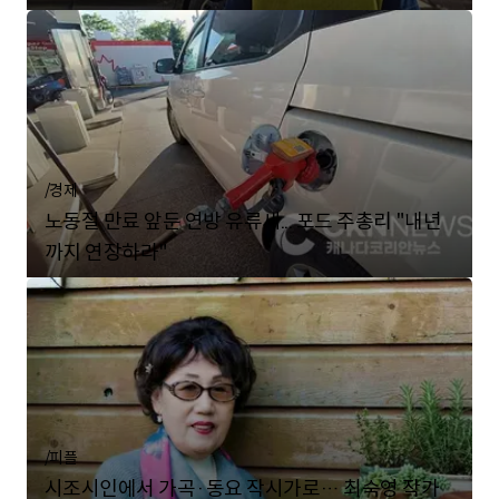
/
경제
노동절 만료 앞둔 연방 유류세... 포드 주총리 "내년
까지 연장하라"
/
피플
시조시인에서 가곡·동요 작시가로… 최숙영 작가