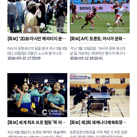
유어 아이즈(BEYOND YOUR EYES)’라는 
공연진을 포함해 약 200여 명이 참석했으
타이틀로 800여명의 관객들 앞에서 개최
며 도윤주 씨의 사회로 진행됐다.

됐다.

이번 공연은 '클유아'의 공식 팬덤인 '클로
1부와 2부로 나뉘어 다채로운 프로그램과 
저(CLOSER)' 팬들의 뜨거운 호응 속에 전
기념식 행사가 진행됐다. CKN뉴스와 함께 
석 매진을 기록했다. 본보가 직접 취재한 클
이날 현장의 뜨거운 분위기를 만나보자.
유아의 토론토 콘서트를 사진으로 만나보
자.

[
화보
] 
'2026 아시안 헤리티지 문화
[
화보
] 
AFC 토론토, 아시아 문화유
축제' 성료 … '열정과 화합' 
산 및 어머니날 기념행사 개최
© 2026 CANADA KOREAN NETWORK 
아시아 문화유산의 달을 맞아 지난 5월 9일
 지난 5월 10일(일)  ‘아시아 문화 유산의 
NEWS (CKN뉴스)
(토), 10일(일) 이틀간, 노스욕 멜 라스트먼 
날’을 기념하는 대대적인 행사가 캐나다 여
광장에서 펼쳐진 ‘2026 아시안 헤리티지 
2026-05-13 17:55:09
자 프로축구 노던 슈퍼리그(NSL) 소속 AFC 
2026-05-12 18:23:41
문화축제’에 역대 최대 규모인 3만명 이상
토론토(AFC Toronto) 주최로 BMO필드에
이 방문했다.

서 개최됐다.

이번 행사에는 올리비아 차우 토론토 시장
이날 경기에서 AFC 토론토는 몬트리올 로
과 조성준 온타리오주 장관, 알리 에사시 하
지스에 0-1로 패하며 시즌 첫 패배를 기록
원의원, 릴리 쳉 시의원 등 한인 사회에 친
했으나 하프타임 및 경기 전후에 다양한 아
숙한 정재계 주요 인사들이 대거 참석하며 
시아 민족 행사가 열러 마더스데이를 맞아 
아시아계 커뮤니티가 토론토의 성장을 이
경기장을 찾은 관중들에게 특별한 감동을 
끄는 핵심 원동력임을 입증하는 시간을 가
선사했다.

졌다.

CKN뉴스(캐나다코리안뉴스)는 이날 진행
특히 전통 사자춤으로 포문을 연 현장은 세
된 캐나다 판소리센터 이상아 음악감독의 
대와 국적을 초월해 아시아의 유구한 전통
'오 캐나다' 열창과 AFC공동창립자 브랜다
[
화보
] 
세계 최초 프로 컬링 ‘락 리그’ 
[
화보
] 
제2회 재캐나다체육회장배 
을 공유하는 화합의 장으로 거듭났다.

하의 토큰 토스, 한국계 AFC 토론토 에이스 
대한민국 김민지, 설예은 출전
탁구대회 '종목별 수상자'
사만다 창을 모습을 사진에 담았다 .

지난 4월 8일(수), 토론토 매타미 애슬레틱 
토론토한인회관을 가득 채운 뜨거운 응원
이번 행사에서 선보인 K-푸드와 K-팝 커버 