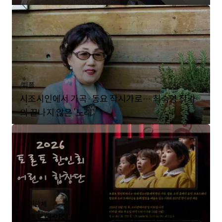
/
피플
시조시인에서 가곡·동요 작시가로… 최숙영 작가
의 끝나지 않은 ‘노래’
/
한인단체
토론토한인회 어린이 합창단 모집… 음악으로 하나