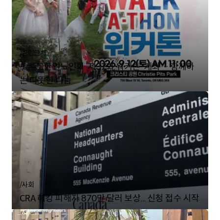
/
한인단체
토론토한인노인회 ‘제37회 워커톤’ 개최… 함께하
는 따뜻한 나눔
/
사회
CRA 해킹 피해자 870만 달러 보상... 신청 접수 시작