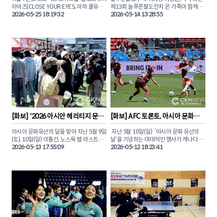
눈과 입을 모두 사로잡는 조은주 셰프의 아
아이즈(CLOSE YOUR EYES, 이하 클유
제13회 늘푸른팔도잔치 온 가족이 함께하
름다운 요리 시연회 현장의 감동을 CKN뉴
아)’가 토론토에서 캐나다 첫 번째 단독 콘
2026-05-25 18:19:32
는 ‘어버이날 행사’가 지난 9일(토) 오후 5
2026-05-14 13:28:55
서트를 진행했다.

시, 노스욕 샤르보넬 가톨릭 학교
(Charbonnel Catholic OS)에서 성황리에 
토론토 공연은 지난 5월 22일(금) 오후 6 
마무리됐다.

30분, 다운타운에 위치한 ‘블루마 애플 시
어터(Bluma Appel Theatre)’에서 ‘비욘드 
이날 행사에는 지역 한인 어르신과 내외빈, 
유어 아이즈(BEYOND YOUR EYES)’라는 
공연진을 포함해 약 200여 명이 참석했으
타이틀로 800여명의 관객들 앞에서 개최
며 도윤주 씨의 사회로 진행됐다.

됐다.

이번 공연은 '클유아'의 공식 팬덤인 '클로
1부와 2부로 나뉘어 다채로운 프로그램과 
저(CLOSER)' 팬들의 뜨거운 호응 속에 전
기념식 행사가 진행됐다. CKN뉴스와 함께 
석 매진을 기록했다. 본보가 직접 취재한 클
이날 현장의 뜨거운 분위기를 만나보자.
유아의 토론토 콘서트를 사진으로 만나보
자.

[
화보
] 
'2026 아시안 헤리티지 문화
[
화보
] 
AFC 토론토, 아시아 문화유
축제' 성료 … '열정과 화합' 
산 및 어머니날 기념행사 개최
© 2026 CANADA KOREAN NETWORK 
아시아 문화유산의 달을 맞아 지난 5월 9일
 지난 5월 10일(일)  ‘아시아 문화 유산의 
NEWS (CKN뉴스)
(토), 10일(일) 이틀간, 노스욕 멜 라스트먼 
날’을 기념하는 대대적인 행사가 캐나다 여
광장에서 펼쳐진 ‘2026 아시안 헤리티지 
2026-05-13 17:55:09
자 프로축구 노던 슈퍼리그(NSL) 소속 AFC 
2026-05-12 18:23:41
문화축제’에 역대 최대 규모인 3만명 이상
토론토(AFC Toronto) 주최로 BMO필드에
이 방문했다.

서 개최됐다.

이번 행사에는 올리비아 차우 토론토 시장
이날 경기에서 AFC 토론토는 몬트리올 로
과 조성준 온타리오주 장관, 알리 에사시 하
지스에 0-1로 패하며 시즌 첫 패배를 기록
원의원, 릴리 쳉 시의원 등 한인 사회에 친
했으나 하프타임 및 경기 전후에 다양한 아
숙한 정재계 주요 인사들이 대거 참석하며 
시아 민족 행사가 열러 마더스데이를 맞아 
아시아계 커뮤니티가 토론토의 성장을 이
경기장을 찾은 관중들에게 특별한 감동을 
끄는 핵심 원동력임을 입증하는 시간을 가
선사했다.
