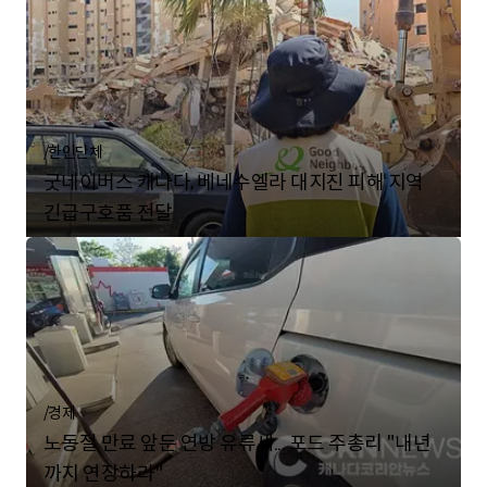
/
한인단체
굿네이버스 캐나다, 베네수엘라 대지진 피해 지역
긴급구호품 전달
/
경제
노동절 만료 앞둔 연방 유류세... 포드 주총리 "내년
까지 연장하라"