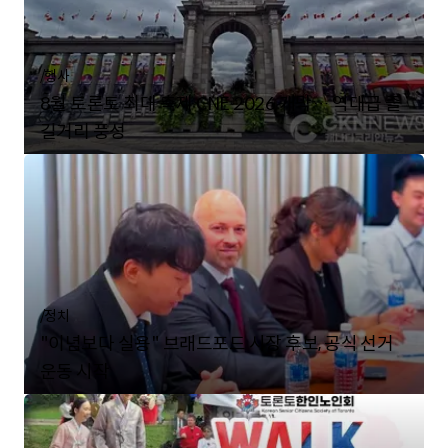
/
행사
8월 토론토 최대 축제 CNE 2026 개막… 역대급 즐
길거리 풍성
/
정치
"이념보다 실용" 브래드포드 시장 후보, 공식 선거
운동 시작