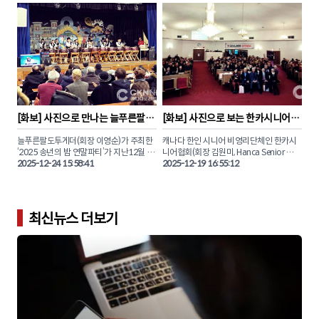
250여 명이 넘는 관객들은 한인 시니어들
토론토 팬들을 찾은 유나이트 멤버 은호, 스
의 만들어낸 깊고 따뜻한 음악을 감상하며 
티브, 형석, 우노, 데이, 경문, 시온 은 ‘1 of 9’, 
감동의 봄을 맞이했다.

‘Rock Steady’ 등 인기곡을 열창하며 화려
한 퍼포먼스를 선보였다.

CKN뉴스는 이날 현장을 찾아 한카 드림합
창단 단원들의 아름다운 하모니를 화보로 
토론토 공연을 마친 유나이트는 17일(화) 
담았다.

몬트리올, 19일(목) 밴쿠버 공연으로 캐나
다 투어의 남은 일정을 이어갈 예정이며 오
는 8월에 열리는 '2026토론한인대축제
(TKF)'에도 참여하여 현지 팬들에게 K-팝 
[
화보
] 
사진으로 만나는 늘푸른팔도
[
화보
] 
사진으로 보는 한카시니어협
무대를 선보일 예정이다.

투게더 '2025 송년의 밤'
회 ‘2025 송년대축제’ 
늘푸른팔도투게더(회장 이영순)가 주최한 
캐나다 한인 시니어 비영리단체인 한카시
CKN뉴스와 함께 토론토 콘서트 현장의 뜨
‘2025 송년의 밤 연말파티’가 지난12월 20
니어협회(회장 김원미, Hanca Senior 
거운 열기를 사진으로 만나보자.
일(토) 오후 5시, 노스욕 드루리 애비뉴에 
2025-12-24 15:58:41
Association)가 주최한 '2025 송년대축
2025-12-19 16:55:12
위치한 드 샤르보넬 가톨릭 학교(École 
제'가 지난 12월 18일(목) 오후2시, 노스욕
secondaire catholique Monseigneur-
에 위치한 기쁨이충만한교회에서 회원과 
De-Charbonnel, 110 Drewry Ave., North 
가족 약 300여 명이 모인 가운데 성황리에 
York) 대강당에서 성대하게 마무리됐다.

마무리됐다.

최신뉴스 더보기
이날 행사에는 약 200여 명이 참석한 가운
다양한 문화 공연과 축하무대 등 시니어들
데 다양한 공연과 생일잔치, 식사 및 나눔 
의 축제 한마당을 본보가 직접 사진으로 담
행사를 진행했다.

본보 기자와 함께 생생한 연말파티 행사 현