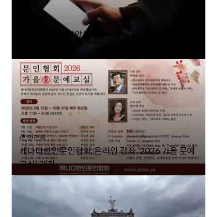
/
사회
"공짜 폰인줄 알았는데" … 토론토 신종 휴대폰 사
기 확산
/
한인단체
캐나다한인문인협회, 온라인 강좌 '2026 가을 문예
교실' 개최