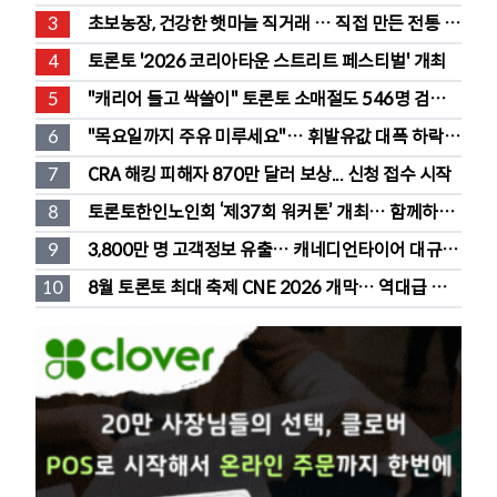
스트리트 바뀐다”
3
초보농장, 건강한 햇마늘 직거래 … 직접 만든 전통 장
류도 판매
4
토론토 '2026 코리아타운 스트리트 페스티벌' 개최
5
"캐리어 들고 싹쓸이" 토론토 소매절도 546명 검
거…훔친 물건 재유통
6
"목요일까지 주유 미루세요"… 휘발유값 대폭 하락 
예고
7
CRA 해킹 피해자 870만 달러 보상... 신청 접수 시작
8
토론토한인노인회 ‘제37회 워커톤’ 개최… 함께하는 
따뜻한 나눔
9
3,800만 명 고객정보 유출… 캐네디언타이어 대규모 
집단소송 직면
10
8월 토론토 최대 축제 CNE 2026 개막… 역대급 즐
길거리 풍성