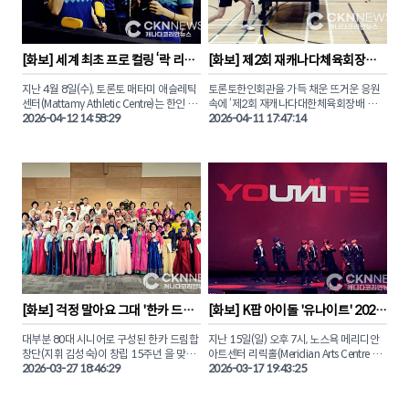
졌다.

CKN뉴스(캐나다코리안뉴스)는 이날 진행
특히 전통 사자춤으로 포문을 연 현장은 세
된 캐나다 판소리센터 이상아 음악감독의 
대와 국적을 초월해 아시아의 유구한 전통
'오 캐나다' 열창과 AFC공동창립자 브랜다
[
화보
] 
세계 최초 프로 컬링 ‘락 리그’ 
[
화보
] 
제2회 재캐나다체육회장배 
을 공유하는 화합의 장으로 거듭났다.

하의 토큰 토스, 한국계 AFC 토론토 에이스 
대한민국 김민지, 설예은 출전
탁구대회 '종목별 수상자'
사만다 창을 모습을 사진에 담았다 .

지난 4월 8일(수), 토론토 매타미 애슬레틱 
토론토한인회관을 가득 채운 뜨거운 응원
이번 행사에서 선보인 K-푸드와 K-팝 커버 
센터(Mattamy Athletic Centre)는 한인 동
속에 ‘제2회 재캐나다대한체육회장배 탁구
댄스팀 ‘SeaGalz’의 무대는 축제의 열기를 
'아시아 문화유산의 날' 기념행사와 함께 펼
포들의 뜨거운 함성으로 가득 찼다. 세계 최
2026-04-12 14:58:29
대회’의 종목별 주인공들이 가려졌습니다. 

2026-04-11 17:47:14
정점으로 이끌며 한국 문화의 영향력을 실
쳐진 AFC 토론토와 몬트리올 로지스의 경
초의 프로 컬링 리그 ‘락 리그(Rock 
감케 했다. 

기 모습을 화보로 만나보자.
League)’에  대한민국 컬링의 자존심, 김민
이번 대회는 오는 10월 제주도에서 열리는 
지와 설예은이 출전했기 때문이다.

제107회 전국체육대회 캐나다 대표 선발
한인 업계를 대표해 CKN뉴스(캐나다코리
전을 겸해 그 어느 때보다 치열한 승부와 감
안뉴스)와 비즈팝사인이  후원으로 참여하
팀 타이푼(Team Typhoon) 소속으로 나
동의 드라마가 펼쳐졌습니다.

기도 했다. 본보와 함께 노스욕의 심장부를 
선 두 선수는 스웨덴의 안나 하셀보리, 일본
뜨겁게 달궜던 그 현장을 사진으로 만나보
의 요시다 치나미와 완벽한 호흡을 선보였
특히 올해 신설된 주니어부 꿈나무들부터 
자. 

다.

밴쿠버에서 날아온 열정적인 도전자들까
지, 전 세대가 어우러진 시상식 현장은 승패
재캐나다컬링연맹(KCCF)이 주관한 ‘코리
를 넘어선 축하와 격려의 박수로 가득 찼습
안 나이트’ 응원전은 토론토 한인 커뮤니티
니다. 

의 단합력을 유감없이 보여주었고. 태극기 
응원 속에 김민지, 설예은 선수는 최선을 다
제주 전국체전 출전 자격을 획득한 강민재, 
[
화보
] 
걱정 말아요 그대 '한카 드림
[
화보
] 
K팝 아이돌 '유나이트' 2026 
해 경기에 임했다.

이재수 선수를 비롯해 각 부문에서 값진 결
합창단 15주년 기념 연주회'
캐나다 투어 '토론토 콘서트' 성료
실을 맺은 수상자들의 환한 미소와 영광의 
대부분 80대 시니어로 구성된 한카 드림합
지난 15일(일) 오후 7시, 노스욕 메리디안 
세계 정상급 선수들 사이에서도 빛난 한국 
순간을 화보로 전해드립니다.

창단(지휘 김성숙)이 창립 15주년 을 맞아 
아트센터 리릭홀(Meridian Arts Centre – 
컬링의 저력, 그 영광의 순간을 CKN뉴스가 
지난 3월 24일(화) 오후 5시, 토론토 다운스
2026-03-27 18:46:29
Lyric Theatre)에서 열린 유나이트의 캐나
2026-03-17 19:43:25
단독으로 포착한 현장을 화보로 만나보자.
뷰교회(4110 Chesswood Dr. North 
다 투어 ‘LIGHT UP THE NORTH’ 토론토 
York) 대예배당에서 첫 연주회를 개최했다.

공연이 성황리에 막을 내렸다.
