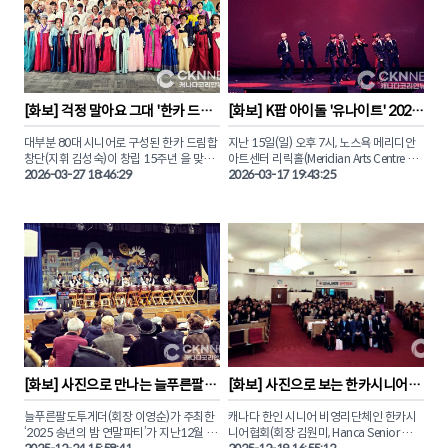
뜨겁게 달궜던 그 현장을 사진으로 만나보
의 요시다 치나미와 완벽한 호흡을 선보였
특히 올해 신설된 주니어부 꿈나무들부터 
자. 

다.

밴쿠버에서 날아온 열정적인 도전자들까
지, 전 세대가 어우러진 시상식 현장은 승패
재캐나다컬링연맹(KCCF)이 주관한 ‘코리
를 넘어선 축하와 격려의 박수로 가득 찼습
안 나이트’ 응원전은 토론토 한인 커뮤니티
니다. 

의 단합력을 유감없이 보여주었고. 태극기 
응원 속에 김민지, 설예은 선수는 최선을 다
제주 전국체전 출전 자격을 획득한 강민재, 
[
화보
] 
걱정 말아요 그대 '한카 드림
[
화보
] 
K팝 아이돌 '유나이트' 2026 
해 경기에 임했다.

이재수 선수를 비롯해 각 부문에서 값진 결
합창단 15주년 기념 연주회'
캐나다 투어 '토론토 콘서트' 성료
실을 맺은 수상자들의 환한 미소와 영광의 
대부분 80대 시니어로 구성된 한카 드림합
지난 15일(일) 오후 7시, 노스욕 메리디안 
세계 정상급 선수들 사이에서도 빛난 한국 
순간을 화보로 전해드립니다.

창단(지휘 김성숙)이 창립 15주년 을 맞아 
아트센터 리릭홀(Meridian Arts Centre – 
컬링의 저력, 그 영광의 순간을 CKN뉴스가 
지난 3월 24일(화) 오후 5시, 토론토 다운스
2026-03-27 18:46:29
Lyric Theatre)에서 열린 유나이트의 캐나
2026-03-17 19:43:25
단독으로 포착한 현장을 화보로 만나보자.
뷰교회(4110 Chesswood Dr. North 
다 투어 ‘LIGHT UP THE NORTH’ 토론토 
York) 대예배당에서 첫 연주회를 개최했다.

공연이 성황리에 막을 내렸다.

250여 명이 넘는 관객들은 한인 시니어들
토론토 팬들을 찾은 유나이트 멤버 은호, 스
의 만들어낸 깊고 따뜻한 음악을 감상하며 
티브, 형석, 우노, 데이, 경문, 시온 은 ‘1 of 9’, 
감동의 봄을 맞이했다.

‘Rock Steady’ 등 인기곡을 열창하며 화려
한 퍼포먼스를 선보였다.

CKN뉴스는 이날 현장을 찾아 한카 드림합
창단 단원들의 아름다운 하모니를 화보로 
토론토 공연을 마친 유나이트는 17일(화) 
담았다.

몬트리올, 19일(목) 밴쿠버 공연으로 캐나
다 투어의 남은 일정을 이어갈 예정이며 오
는 8월에 열리는 '2026토론한인대축제
(TKF)'에도 참여하여 현지 팬들에게 K-팝 
[
화보
] 
사진으로 만나는 늘푸른팔도
[
화보
] 
사진으로 보는 한카시니어협
무대를 선보일 예정이다.

투게더 '2025 송년의 밤'
회 ‘2025 송년대축제’ 
늘푸른팔도투게더(회장 이영순)가 주최한 
캐나다 한인 시니어 비영리단체인 한카시
CKN뉴스와 함께 토론토 콘서트 현장의 뜨
‘2025 송년의 밤 연말파티’가 지난12월 20
니어협회(회장 김원미, Hanca Senior 
거운 열기를 사진으로 만나보자.