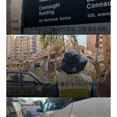
/
사회
CRA 해킹 피해자 870만 달러 보상... 신청 접수 시작
/
한인단체
굿네이버스 캐나다, 베네수엘라 대지진 피해 지역
긴급구호품 전달