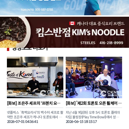
생생포토
더보기
[
화보
] 
조은주 셰프의 '프렌치 요리
[
화보
] 
‘제2회 토론토 오픈 휠체어 볼
와 한식의 만남' 토론토 시연회
링대회’ 화합과 감동의 현장
넷플릭스  ‘흑백요리사'의 백수저 셰프로 활
지난 6월 9일(화) 오후 5시 토론토 플레이
약한 조은주 셰프가 캐나다 토론토에서 고
타임 볼링장(Play Time Bowl)에서 성인장
품격 K-푸드의 진수를 선보였다. 

2026-07-01 04:36:41
애인공동체 주최로 열린 ‘제2회 토론토 오
2026-06-15 18:15:17
픈 휠체어 볼링대회’의 화합과 소통의 생생