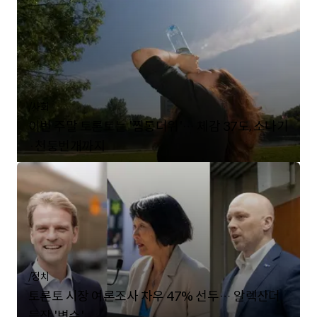
/
사회
이번 주말 토론토는 '찜통더위'… 체감 37도, 소나기
·천둥번개까지
/
정치
토론토 시장 여론조사 차우 47% 선두… 알렉산더
등장 '변수'