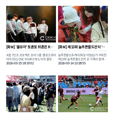
지난 29일 토론토 시릴로스 아카데미에서 
한 현장을 카메라에 담았다. 

열린 이번 행사는 온주한인비즈니스협회
(KCBA)와 한식진흥원(KFPI)이 공동 주최
이날 대회는 장애인과 비장애인이 한자리
하고, 주토론토총영사관과 갤러리아슈퍼마
에 모여 깊은 유대감을 나누는 볼링 축제의 
켓의 후원으로 진행됐다.

장으로 채워졌다. 

‘고품격 K-파인 다이닝과 창작 칵테일의 만
비장애인 참가자들은 직접 휠체어에 앉아 
남(THE CULINARY CONVERGENCE)’이
함께 공을 굴리며 장애에 대한 편견을 허물
라는 주제로 열린 조은주 셰프의 정교한 프
고 아름다운 소통의 순간을 만들어냈다. 

렌치 분자요리 기법과 한국 전통 식재료의 
깊은 맛이 접시 위에서 독창적인 예술로 피
도전과 성취 그리고 따뜻한 연대의 감동이 
어났다. 

교차했던 그날의 생생한 장면들을 독자들
[
화보
] 
'클유아' 토론토 뒤흔든 K
[
화보
] 
제13회 늘푸른팔도잔치 '어
에게 화보로 전해본다.

팝… 캐나다 투어 콘서트 성료
버이날 행사' 성황리 개최
현지 미식가들과 한인 요식업계 리더들은 
 K팝 7인조 프로젝트 보이그룹 ‘클로즈유어
늘푸른팔도투게더(회장 이영순)가 주최한 
눈과 입을 모두 사로잡는 조은주 셰프의 아
아이즈(CLOSE YOUR EYES, 이하 클유
제13회 늘푸른팔도잔치 온 가족이 함께하
름다운 요리 시연회 현장의 감동을 CKN뉴
아)’가 토론토에서 캐나다 첫 번째 단독 콘
2026-05-25 18:19:32
는 ‘어버이날 행사’가 지난 9일(토) 오후 5
2026-05-14 13:28:55
서트를 진행했다.

시, 노스욕 샤르보넬 가톨릭 학교
(Charbonnel Catholic OS)에서 성황리에 
토론토 공연은 지난 5월 22일(금) 오후 6 
마무리됐다.

30분, 다운타운에 위치한 ‘블루마 애플 시
어터(Bluma Appel Theatre)’에서 ‘비욘드 
이날 행사에는 지역 한인 어르신과 내외빈, 
유어 아이즈(BEYOND YOUR EYES)’라는 
공연진을 포함해 약 200여 명이 참석했으
타이틀로 800여명의 관객들 앞에서 개최
며 도윤주 씨의 사회로 진행됐다.

됐다.

이번 공연은 '클유아'의 공식 팬덤인 '클로
1부와 2부로 나뉘어 다채로운 프로그램과 
저(CLOSER)' 팬들의 뜨거운 호응 속에 전
기념식 행사가 진행됐다. CKN뉴스와 함께 
석 매진을 기록했다. 본보가 직접 취재한 클
이날 현장의 뜨거운 분위기를 만나보자.
유아의 토론토 콘서트를 사진으로 만나보