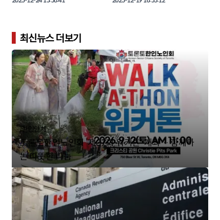
일(토) 오후 5시, 노스욕 드루리 애비뉴에 
2025-12-24 15:58:41
Association)가 주최한 '2025 송년대축
2025-12-19 16:55:12
위치한 드 샤르보넬 가톨릭 학교(École 
제'가 지난 12월 18일(목) 오후2시, 노스욕
secondaire catholique Monseigneur-
에 위치한 기쁨이충만한교회에서 회원과 
De-Charbonnel, 110 Drewry Ave., North 
가족 약 300여 명이 모인 가운데 성황리에 
York) 대강당에서 성대하게 마무리됐다.

마무리됐다.

최신뉴스 더보기
이날 행사에는 약 200여 명이 참석한 가운
다양한 문화 공연과 축하무대 등 시니어들
데 다양한 공연과 생일잔치, 식사 및 나눔 
의 축제 한마당을 본보가 직접 사진으로 담
행사를 진행했다.

본보 기자와 함께 생생한 연말파티 행사 현
/
한인단체
토론토한인노인회 ‘제37회 워커톤’ 개최… 함께하
는 따뜻한 나눔