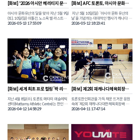
자.

[
화보
] 
'2026 아시안 헤리티지 문화
[
화보
] 
AFC 토론토, 아시아 문화유
축제' 성료 … '열정과 화합' 
산 및 어머니날 기념행사 개최
© 2026 CANADA KOREAN NETWORK 
아시아 문화유산의 달을 맞아 지난 5월 9일
 지난 5월 10일(일)  ‘아시아 문화 유산의 
NEWS (CKN뉴스)
(토), 10일(일) 이틀간, 노스욕 멜 라스트먼 
날’을 기념하는 대대적인 행사가 캐나다 여
광장에서 펼쳐진 ‘2026 아시안 헤리티지 
2026-05-13 17:55:09
자 프로축구 노던 슈퍼리그(NSL) 소속 AFC 
2026-05-12 18:23:41
문화축제’에 역대 최대 규모인 3만명 이상
토론토(AFC Toronto) 주최로 BMO필드에
이 방문했다.

서 개최됐다.

이번 행사에는 올리비아 차우 토론토 시장
이날 경기에서 AFC 토론토는 몬트리올 로
과 조성준 온타리오주 장관, 알리 에사시 하
지스에 0-1로 패하며 시즌 첫 패배를 기록
원의원, 릴리 쳉 시의원 등 한인 사회에 친
했으나 하프타임 및 경기 전후에 다양한 아
숙한 정재계 주요 인사들이 대거 참석하며 
시아 민족 행사가 열러 마더스데이를 맞아 
아시아계 커뮤니티가 토론토의 성장을 이
경기장을 찾은 관중들에게 특별한 감동을 
끄는 핵심 원동력임을 입증하는 시간을 가
선사했다.

졌다.

CKN뉴스(캐나다코리안뉴스)는 이날 진행
특히 전통 사자춤으로 포문을 연 현장은 세
된 캐나다 판소리센터 이상아 음악감독의 
대와 국적을 초월해 아시아의 유구한 전통
'오 캐나다' 열창과 AFC공동창립자 브랜다
[
화보
] 
세계 최초 프로 컬링 ‘락 리그’ 
[
화보
] 
제2회 재캐나다체육회장배 
을 공유하는 화합의 장으로 거듭났다.

하의 토큰 토스, 한국계 AFC 토론토 에이스 
대한민국 김민지, 설예은 출전
탁구대회 '종목별 수상자'
사만다 창을 모습을 사진에 담았다 .

지난 4월 8일(수), 토론토 매타미 애슬레틱 
토론토한인회관을 가득 채운 뜨거운 응원
이번 행사에서 선보인 K-푸드와 K-팝 커버 
센터(Mattamy Athletic Centre)는 한인 동
속에 ‘제2회 재캐나다대한체육회장배 탁구
댄스팀 ‘SeaGalz’의 무대는 축제의 열기를 
'아시아 문화유산의 날' 기념행사와 함께 펼
포들의 뜨거운 함성으로 가득 찼다. 세계 최
2026-04-12 14:58:29
대회’의 종목별 주인공들이 가려졌습니다. 

2026-04-11 17:47:14
정점으로 이끌며 한국 문화의 영향력을 실
쳐진 AFC 토론토와 몬트리올 로지스의 경
초의 프로 컬링 리그 ‘락 리그(Rock 
감케 했다. 

기 모습을 화보로 만나보자.
League)’에  대한민국 컬링의 자존심, 김민
이번 대회는 오는 10월 제주도에서 열리는 
지와 설예은이 출전했기 때문이다.

제107회 전국체육대회 캐나다 대표 선발
한인 업계를 대표해 CKN뉴스(캐나다코리
전을 겸해 그 어느 때보다 치열한 승부와 감
안뉴스)와 비즈팝사인이  후원으로 참여하
팀 타이푼(Team Typhoon) 소속으로 나
동의 드라마가 펼쳐졌습니다.

기도 했다. 본보와 함께 노스욕의 심장부를 
선 두 선수는 스웨덴의 안나 하셀보리, 일본