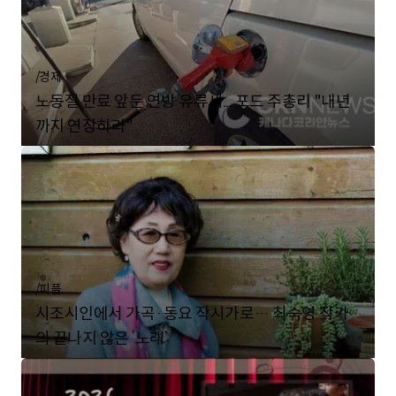
/
경제
노동절 만료 앞둔 연방 유류세... 포드 주총리 "내년
까지 연장하라"
/
피플
시조시인에서 가곡·동요 작시가로… 최숙영 작가
의 끝나지 않은 ‘노래’