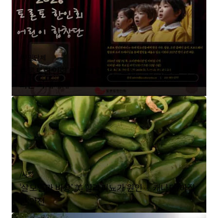
/
한인단체
토론토한인회 어린이 합창단 모집… 음악으로 하나
되는 미래세대
/
사회
‘살모넬라 비상’ 美 할라피뇨가 원인… 캐나다, 아직
은 안전