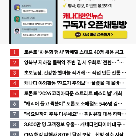
1
토론토 'K-문화 행사' 함께할 스태프 40명 채용 공고
2
영북부 지하철 클락역 주변 ‘임시 우회로’ 전환… “영 
스트리트 바뀐다”
3
초보농장, 건강한 햇마늘 직거래 … 직접 만든 전통 장
류도 판매
4
캐나다 야외활동 '진드기 주의보'…물렸을 때 올바른 
대처법은?
5
토론토 '2026 코리아타운 스트리트 페스티벌' 개최
6
"캐리어 들고 싹쓸이" 토론토 소매절도 546명 검
거…훔친 물건 재유통
7
"목요일까지 주유 미루세요"… 휘발유값 대폭 하락 
예고
8
3,800만 명 고객정보 유출… 캐네디언타이어 대규모 
집단소송 직면
9
CRA 해킹 피해자 870만 달러 보상... 신청 접수 시작