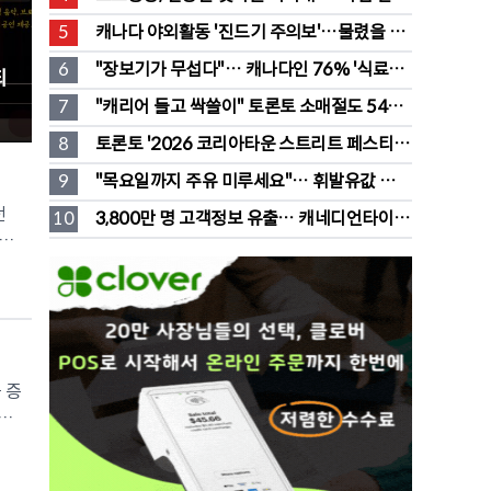
전통 장류도 판매
5
캐나다 야외활동 '진드기 주의보'…물렸을 때 
올바른 대처법은?
6
"장보기가 무섭다"… 캐나다인 76% '식료품
되
값이 가장 부담'
7
"캐리어 들고 싹쓸이" 토론토 소매절도 546
명 검거…훔친 물건 재유통
8
토론토 '2026 코리아타운 스트리트 페스티
벌' 개최
9
"목요일까지 주유 미루세요"… 휘발유값 대폭 
하락 예고
던
10
3,800만 명 고객정보 유출… 캐네디언타이어 
열리
대규모 집단소송 직면
쇼
 부
 증
샘플
다.
최·
자여
 경