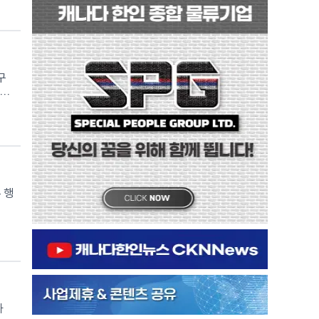
들과
T
/
으
 책
다.
나
단,
'이
원들
래
시간
장
구
 웅장
다
 성
경품
 물
가
류
다.
사
선보
가를
'가
속
 응
정
C
 행
원
 발
아니
합
론
투어
후
에너
록
 장
가
이
약속
연결
이
다
험
케이