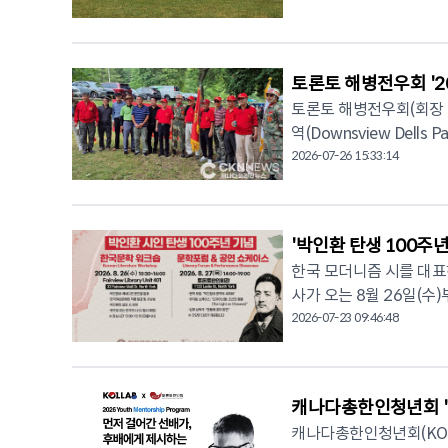
회장은 인사말을 통해 "
아이브(IVE)의 'I AM',
식할 본 공연은 오는 9월 2
련됐으며 약 40명의 회
새로운 회원들이 대거 참
'Golden' 등이 윈
35 Fairview Mall Dr. Toronto)에서 
며 교류하는 데 의미를 둔 친선
임감을 느끼며, 앞으로 
이어 토론토영락교회 여성
from Home)'과 뮤지컬
(Valley Course)와
가겠다"고 말했다. 주토론토총영사관 최기천 부총영사는 축사에서 "총영사관은 올해부터 향우회와
관객이 함께 부르며 공연
토론토 해병전우회 '2
연속 상영 및 공연되어 동포들에게 감동
은 서로의 안부를 나누며
동포 단체들과의 소통을 
를 따라 부르며 고향에 대한 그리
련 문의는 KCCNAC 전화 
토론토 해병전우회(회장 이
을 보냈다. 라운딩을 마친 뒤에는 골프장 카페테리아에서 점심식사를 함께하며 담소를 나누었다. 이
취임 이후 처음 열리는 강
은 조상두 목사가 직접 편곡한
카문화예술원 박정순 원장
역(Downsview Dells
날 행사에서는 라면, 막걸
축하 무대에서는 오경희 
한 윈드오케스트라 연주와
리를 놓는 자리를 만들게
황리에 개최하며 해병 정신과
2026-07-26 15:33:14
을 준비해 행사를 더욱 풍성하게 했다. 참석자들은 "순위를 겨루
들였으며, 토론토순복음영
어우러지며 한국 전통음악과 
행사에 한인 동포들의 많은 관심과 참여
해병전우회 회원과 가족 
는 시간이 더욱 소중했다
식사와 함께 진행된 2부
애국가 선율이 자연스럽게
NETWORK NEWS (C
가 진행됐다. 사회는 김승룡 부회장이 맡아 진행했으며 국민의례에서는 대한민국 애국가와 캐나다
다"며 높은 만족감을 나타냈다. 김원미 회장은 "회원 여러분께서 건강하고 활
여 큰 박수를 받았다. 
따라 부르며 고국에 대한 
국가 '오 캐나다(O Ca
있도록 앞으로도 다양한 
진행돼 큰 호응을 얻었다. 또한 고광목 전 강원도민회 회장이 트럼펫 연주를 선보였으며 참가자
'박인환 탄생 100주
연에는 온타리오주 조성준
에서 행사의 의미를 더했다. 이날 행사에서는 토론토 해병전우회의 회장 이·취임식도 함
원하고 함께 웃을 수 있는 화합의
함께 재미있는 게임을 진행해 행사장
과 헌신, 그리고 세대를 
한국 모더니즘 시를 대표
서재웅 전임 회장과 이영
프모임에 이어 오는 9월 창립 이후
뿐만 아니라 토론토한인
시니어윈드오케스트라의 활동을 높이 평가했다.
사가 오는 8월 26일(수)부터 27
한 해병"이라는 해병대의 정신을 참석자
일(일)부터 9월 19일(토)
전을 응원했다. 토론토한인노인회, 해피시니어센터, 전 충청향우회 최종대 회장, 권효남, 성태하, 성
관의 일부 후원으로 열린
(KCCNAC, 원장 박정
2026-07-23 09:46:48
의 힘찬 박수와 함께 해병 선
아(Lithuania) 등 
기남, 김석재, 이광섬, 박
문화행사로 자리매김했다.
토한인회, 니오온타리오가 후원한다. 문학 워크숍과 국제포럼, 창
은 인사말을 통해 "토론
가 진행을 맡는다. 협회는 창립 이후 처음 마련하는 해외 문화탐방을 통해 회원들에게 새로운 문화
원했다. 특히 주토론토총영사관은 행사용 음향장비를 지원해 안정적인 행사 진행을 도왔다. 최기천
지가 한 무대에서 어우러지
에서 선보이며 한국 문
최선을 다하겠다"며 "해
체험과 힐링의 기회를 제
부총영사는 "한인 단체들
니어윈드오케스트라는 앞으
으로 마련된다. 행사 첫날인 8월 26일(수)에는 페어뷰도서관 401호(Fairview Library Unit 401)에
겠다"고 밝혔다. 이어 "앞으로도 회원들과 자주 소통하며 젊은 세대 해병 가족들도 함께할 수 있는
다. 참가 문의는 오즈투어 전화 416-512-2121 또는 이메일 info@oztour.ca로 하면 된다. ©
캐나다총한인청년회 '2
했다. 최 부총영사는 행사가 끝날 때까지 자리를 지키며 직접 현장 정리를 돕는 등 솔선수범하는 모
하는 공연을 지속적으로
서 한국문학 워크숍이 열린다. 워크숍에서는 맹문재 교수와 김도경 원장, 백지영 
다양한 활동을 추진하겠다"고 강조했다. 행사에는 주토론토
2026 CANADA KORE
습으로 참석자들에게 깊은 울림을 주었다. 온타리오주 
캐나다총한인청년회(KOLL
다. 이번 공연은 단순한 정기연주회를 넘어 음악이 세대와 문화를 잇는 가장 아름다운 언어임을 보
이 박인환 시인의 삶과 문
템이 사용되어 원활한 진