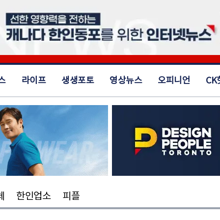
스
라이프
생생포토
영상뉴스
오피니언
CK
체
한인업소
피플