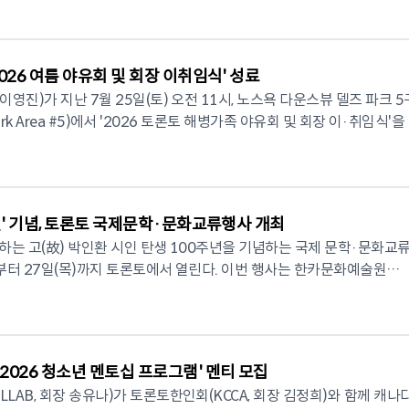
당초 가벼운 마음으로 준비했던 야유회였으나, 오래간만에 반가운 얼굴
 넷플릭스 애니메이션 '케이팝 데몬 헌터스(K-Pop Demon Hunters)' OS
일(수) 오후 5시와 오후 7시에 토론토 페어뷰 극장(Fairview Theatre 
원들이 참석한 가운데 성황을 이뤘다. 승패를 겨루기보다는 함께 걷고 웃
석해 뜻깊은 상견례의 장이 되었다"며 "오늘 보여주신 뜨거운 성원에 큰
드오케스트라 편곡으로 연주되며 세대를 초월한 공감과 화합의 무대를 연출했
막을 올린다. 당일 무대에서는 다큐멘터리 '머나먼 고향(Far
 행사로 진행돼 참가자들의 큰 호응을 얻었다. 참가자들은 밸리 코스
회원들이 자주 만나 소통하고 정을 나눌 수 있는 모임을 지속해서 만들어 
합창단과의 협연에서는 '어두운 밤 마음에 잠겨'를 오케스트라와 합창
 '설계자들 - 조선에 등불을(DESIGNERS-THE LIGHT ON CHOSEON)
 어퍼 코스(Upper Course)로 나뉘어 라운딩을 진행했다. 오랜만에 만난 회
장이 하나의 거대한 합창 무대로 변했다. 객석을 가득 메운 관객들은 노
026 여름 야유회 및 회장 이취임식' 성료
을 선사할 예정이다. 해당 공연의 입장료는 20달러이며 관
 격려했고 함께 라운딩을 즐기며 건강과 우정을 동시에 다지는 뜻깊은 
더욱 확대하기 위해 각 지역 행사에 적극 참여하고 있다"며 "이영순 회
움과 공동체의 따뜻한 정을 함께 나눴다. 공연의 대미는 지휘를 맡
647-997-9708 또는 이메일 kccnac@outlook.com으로 하면 된다. 한
영진)가 지난 7월 25일(토) 오전 11시, 노스욕 다운스뷰 델즈 파크 5
원도민회 행사에 함께하게 되어 매우 뜻깊게 생각한다"고 전했다. 이어진
 '민요 판타지아(Fantasia on Korean Folk Songs)'가 장식했다.
은 "박인환 시인 탄생 100주년을 맞아 한국과 캐나다를 잇는 문화의 
 Park Area #5)에서 '2026 토론토 해병가족 야유회 및 회장 이·취임식'을
리, 초원식당 외식상품권, 오즈투어(OZ Tour) 여행상품권 등 다양한 
선생의 아름다운 바이올린 독주가 연주되어 야외 공원을 클래식 선율로
 함께 소담 선생이 이끄는 농악팀 '한얼놀이꾼'의 신명 나는 사물놀이
 되어 가슴이 벅차다"라며 "토론토에서 열리는 한·캐 문화예술 국제교
 전우애를 다시 한번 확인하는 뜻깊은 시간을 가졌다. 이날 행사에는
는 것보다 함께 웃고 이야기할 수 있
성교회 김석재 목사의 식사 기도 후 즐거운 바비큐 점심식사가 시작됐
서양 관악이 조화를 이루는 수준 높은 무대를 선보였다. 특히 연주 중
를 부탁드린다"고 전했다. © 2026 CANADA KOREAN
등 30여 명이 참석했으며 기수단의 힘찬 입장을 시작으로 본격적인 행
", "회원들과 교류할 수 있는 이런 행사가 앞으로도 자주 열렸으면 좋겠
 행사에서는 해피시니어센터 김미진 외 7명이 고전무용과 워십댄스를 
 흐르자 객석은 숙연한 분위기에 휩싸였고, 관객들은 모두 함께 애국
KN뉴스)
기찬 삶을 이어갈 수
이어 김미진 씨의 진행으로 참석자 전원이 참여하는 '앉아서 하는 건강체조
그리움과 한국인으로서의 자긍심을 나누는 뜻깊은 시간을 가졌다. 이날 공
nada)' 제창에 이어 순국선열과 호국영령에 대한 묵념으로 엄숙한 분위기 
문화·체육 프로그램을 지속적으로 마련하겠다"며 "회원 모두가 서로를
들과
년' 기념, 토론토 국제문학·문화교류행사 개최
 노인복지부 장관도 참석해 축사를 전했다. 조 장관은 "시니어들의 열
께 열렸다.
 장을 계속 만들어 나가겠다"고 말했다. 한카시니어협회는 이번 골
을 웃음꽃으로 가득차게 했다. 이번 행사에는 강원도민회 회원
연결하는 문화예술 활동은 우리 지역사회에 큰 희망을 전하고 있다"며 K.
하는 고(故) 박인환 시인 탄생 100주년을 기념하는 국제 문학·문화교류
진 신임 회장은 해병전우회기를 함께 높이 들어 올리며 "한번 해병은 영
 처음으로 해외 가을 소풍도 추진한다. 이번 해외 소풍은 9월 13
노인회를 비롯한 현지 주요 한인 단체 관계자들이 방문해 강원도민회의
 대한민국 재외동포청과 주토론토대한민국총영사
일(목)까지 토론토에서 열린다. 이번 행사는 한카문화예술원
들과 함께 되새겼다. 전우회기를 승계하는 순간에는 회원들
까지 6박 7일 일정으로 에스토니아(Estonia), 라트비아(Latvia), 리투
 이번 연주회는 단순한 음악회를 넘어 이민사회에서 보기 드문 세대 통
순)과 한국여성문예원(원장 김도경)이 공동 주최·주관하고 서울특별시, 토
후배 간의 굳건한 결속을 확인하는 시간이 이어졌다. 이영진 신임 회장
발틱 3국을 방문하게 된다. 참가비는 미화 1,699달러(항공료 별도)이며 오즈
영순, 이용구, 뷰젠보석, 데이빗헬스(David Health) 등에서 이번 행사를 
 무엇보다 90세에 이르는 시니어들의 뜨거운 열정과 차세대의 젊은 
작뮤지컬, 전통문화 공연을 한자리
토 해병전우회가 선후배 간 화합과 단결을 바탕으로 더욱 발전할 수 있도
며 "희망에는 나이가 없다"는 메시지를 관객들에게 깊이 전했다. K.C 시
학과 예술을 캐나다 한인사회와 현지 문화예술계에 소개하는 문화교류의
병 정신을 계승하고 교민사회 봉사에도 적극 참여하는 전우회를 만들어 
공하고 회원 간 우정을 더욱 돈독히 하는 소중한 추억을 만들어 갈 계획
이 음향 설비 부재로 행사에 차질을 빚지 않도록 적극 지원하겠다"고 
로도 클래식과 국악, 영화음악, K-팝 등 다양한 장르를 통해 세대를 
026 청소년 멘토십 프로그램' 멘티 모집
 선보이며 토론토 한인사회의 대표 문화예술단체로 활동을 이어갈 계획
작가, 심경숙 연출
총영사관이 무상으로 대여한 음향 시스
AN NETWORK NEWS (CKN뉴스)
강원도민회는 강원도 출신이거나 연고가 있
AB, 회장 송유나)가 토론토한인회(KCCA, 회장 김정희)와 함께 캐나
학세계를 조명하며, 한·캐 문학교류 발표와 시 낭송, 박인환 시 필사 체
행을 지원했다. 참석자들은 해병 군가가 울려 퍼지는 가운데 바비큐와 