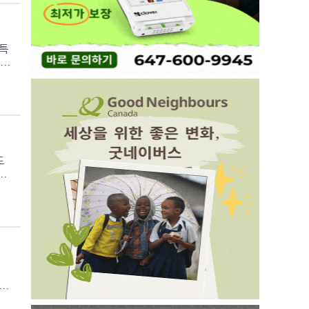
다.
 우
및
 배
)에
 조
끝
주자
세
이
드
.
랜
기획
다진
는
 찬
 울
헨델
명동
으
 가
,