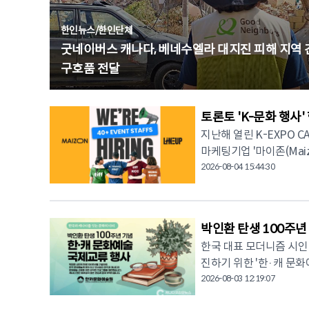
한인뉴스
/
한인단체
굿네이버스 캐나다, 베네수엘라 대지진 피해 지역 
구호품 전달
토론토 'K-문화 행사'
지난해 열린 K-EXPO 
마케팅기업 '마이존(Maiz
는 한국 문화·관광 행사에 함께할 이
2026-08-04 15:44:30
부터 13일(일)까지 나흘간 토론토 도
경력에 따라 ▲산코파 스퀘어
(K-Travel Roadsho
박인환 탄생 100주년
스' ▲TIFF 행사장 내 '한
한국 대표 모더니즘 시인
객 안내 및 현장 응대, 
진하기 위한 '한·캐 문화
배포, 대기줄 및 동선 관리, 한국어·영어
이번 행사는 한카문화예술
2026-08-03 12:19:07
무할 수 있는 신분(SIN
주관하며, 서울특별시, NIO
야 한다. 행사·페스티벌 