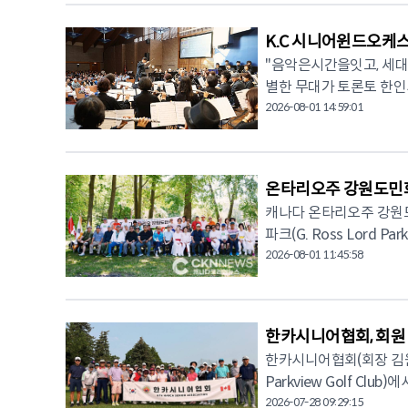
문화예술 분야의 주요 
력자는 우대한다. 급여는 시간당 20달러부터 시작하며, 맡은 포지션과 관련 경력, 현장 책임 범위에
■ 무대 연출 및 뮤지컬 배우 마스터 클래스 행사의 시
따라 차등 지급된다. 원
K.C 시니어윈드오케스
(토)부터 24일(월)까지 페
수 역량 보유자는 9월 초부터 사전 
"음악은시간을잇고, 세대를잇고, 사람을잇는다." 
뮤지컬 배우 마스터 클래
지원 가능 일시, 어학 수
별한 무대가 토론토 한인사회에 깊은 감동을 
우로서 전문 역량을 키우고 싶은 이들을 지도한다
lineupcanada@gmail
휘 조상두 목사)는 지난 7월 
2026-08-01 14:59:01
및 '조선에 등불을' 교재가 증정된다. ■ 동포들을 위한 '한국문학 워
관계자는 "적격자 확인 
서 '제7회 정기연주회'를
10시 30분부터 오후 4시
기 마감될 수 있다"며 적극적인 지원을 당부했다. © 
날 때마다 뜨거운 박수를
Workshop)'이 노스욕 페어
(CKN뉴스)
들의 열정과 헌신에 경의를 표했다. 올해 공연은 '이민 세대를 잇는 한
에서는 박인환과 캐네디언
온타리오주 강원도민회 
고향을 그리워하며 살아온
계, 붓으로 읽는 한국의 시(시 필
캐나다 온타리오주 강원도민
어가는 3세가 하나의 무
대 연출 및 뮤지컬 배우 마스터 클래
파크(G. Ross Lord Pa
특히 이날 공연에서는 9
맹문재(시인) -백지영(
강원도 출신 동포와 강원
2026-08-01 11:45:58
삶의 경험이 녹아든 연주
PD, 단종비 정순왕후의 영영이별영이별) -김도경(시인, 
뜻깊은 자리로 마련됐다. 정겨운 바비큐 식사, 풍성한 문화예술 공연, 재미있는 레크리에이션 등
도전과 열정은 많은 관객들에게 깊은 인상을 남
자) -최영희(수필가) 등 ■ 문학포럼 & 공연 쇼케이스 8월 27일(목) 오후 2시부터 7시까지는 토론
어우러지며 토론토 한인 사회
가 삶의 희망을 보고 간
토한인회관(1133 Leslie 
선생이 이끄는 '한얼놀이
사를 보냈다. 이날 무대에서는 '님이 오시는지', '아름다운 나라', '강원도 아리랑', '비 내리는 고모령'
Performance Showcase)'가 개최된다. 본 행사에서는
한카시니어협회, 회원
려 퍼지는 장구와 꽹과리 소리
등 한국인의 정서를 담은 
포럼과 함께 뮤지컬 쇼케이스 
한카시니어협회(회장 김원미
프라노 김한나 씨의 사회
의 '왕궁의 불꽃놀이' 등 
에 꽃이 피면' 등 문화예술 공연이 펼쳐진다. 입장료는
Parkview Golf C
며, 폴 김 목사가 애국가와
다른 하이라이트는 이민 3
■ 9월 2일(수) 다큐' 머나먼 고향' 및 뮤지컬 '설계자들-조선에 등불을' 문화·예술 주간의 대미를 장
졌다. 이번 행사는 회원들의 건강한 여가생활을 장려하고 회원 간 친목을 더욱 돈독히 하기 위해 마
2026-07-28 09:29:15