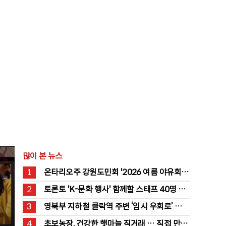
많이 본 뉴스
1
온타리오주 강원도민회 '2026 여름 야유회' 
성료
2
토론토 'K-문화 행사' 함께할 스태프 40명 채
용 공고
3
영북부 지하철 클락역 주변 ‘임시 우회로’ 전
환… “영 스트리트 바뀐다”
4
초보농장, 건강한 햇마늘 직거래 … 직접 만든 