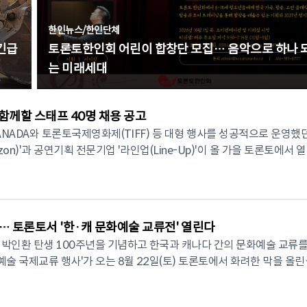
한인뉴스
/
한인단체
긴급
토론토한인회 어린이 합창단 모집… 음악으로 하나 
는 미래세대
 함께할 스태프 40명 채용 공고
CANADA와 토론토국제영화제(TIFF) 등 대형 행사를 성공적으로 운영했
on)'과 공연기획 전문기업 '라인업(Line-Up)'이 올 가을 토론토에서 
벤트 스태프를 공개 모집한다. 이번 행사는 오는 9월 10일(목)
심 주요 현장에서 개최된다. 선발된 스태프는 지원자의 일정 및
(Sankofa Square, 구 영-던다스광장)에서 열리는 'K-트래블 로드
w)' ▲2026 토론토 국제영화제(TIFF) 행사장 내 '농심(Nongshim) 브랜드
… 토론토서 '한·캐 문화예술 교류전' 열린다
국문화 프로모션 부스' 등 주요 현장에 배정될 예정이다. 주요 업무는 방문
 박인환 탄생 100주년을 기념하고 한국과 캐나다 간의 문화예술 교류를
프로모션 부스 및 체험 프로그램 운영 지원, 이벤트 참여 안내 및 기념품·
예술 국제교류 행사'가 오는 8월 22일(토) 토론토에서 화려한 막을 올린
 통역 지원 등이다. 지원 자격은 캐나다에서 합법적으로 근
원(KCCNAC, 원장 박정순)과 한국여성문예원(원장 김도경)이 공동 주
 소지자)으로, 친절한 고객 응대 능력과 기본적인 영어 소통 능력을 갖춘 
 ONTARIO, 토론토 한인회, 캐나다코리언뉴스가 후원한다. 행사는 한국
운영 유경험자, 한국어·영어 유창자, 4일 전일 근무 가능자, 현장 팀 리드