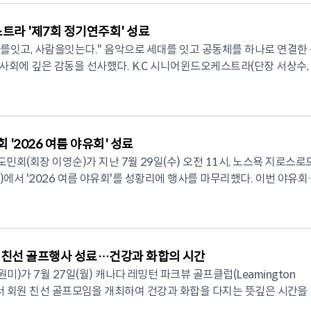
인물들이 참여해 현지 동포들과 교류하는 다채로운 프로그램들로 구성됐
작을 알리는 첫 번째 프로그램은 8월 22일
하는 날짜를 선택해 지원할 수 있으나 전일 근무 가능자를 우선 선발하며,
트라 '제7회 정기연주회' 성료
어뷰 라이브러리(Fairview Library Unit 401)에서 열리는 '무대 연출 
합류해 준비 업무를 진행할 수 있다. 지원 희망자는 이름, 연락처,
음악으로 세대를 잇고 공동체를 하나로 연결한 특
스'다. 스튜디오 반의 이강선 연출가가 강사로 나서 무대 연출 및 뮤지컬
준, 관련 경력, 희망 포지션, 간단한 자기소개를 작성해 이메일
선사했다. K.C 시니어윈드오케스트라(단장 서상수, 지
. 참가비는 200달러이며 신청자에게는 개별 안내
.com 또는 careers.maizonweb@gmail.com으로 접수하면 된다. 마이존
25일(토) 토론토 트리니티 장로교회(Trinity Presbyterian Church
크숍' 이어 8월 26일(수) 오전
시 순차적으로 선발이 진행되며 총 40명의 모집 인원이 충원되면 채용이
 성황리에 개최했다. 공연장을 가득 메운 400여 명의 관객들은 연주가 
까지는 동포들을 위한 '한국문학 워크숍(Korean Literature
2026 CANADA KOREAN NETWORK NEWS
 보냈으며, 마지막 순서에서는 모두가 자리에서 일어나 기립박수로 연
뷰 라이브러리(33 Fairview Mall Dr. North York)에서 진행된다. 워크숍
국의 선물'을 주제로 마련됐다.
 문인들 발표, 한국여성문예원 작품 발표 및 시낭송, 박인환의 삶과 시 
'2026 여름 야유회' 성료
 이민 1세와 캐나다에서 성장한 2세, 그리고 한국 문화를 자연스럽게 
사 체험) 등 참여형 프로그램이 마련된다. 참가비는 50달러이며 '무
회(회장 이영순)가 지난 7월 29일(수) 오전 11시, 노스욕 지로스로
대에서 함께 연주하며 음악으로 세대를 연결하는 뜻깊은 시간을 만들었다
스' 신청자는 무료로 참가할 수 있다. ▲ 강사진은 아래와 같다. -
rk)에서 '2026 여름 야유회'를 성황리에 행사를 마무리했다. 이번 야유회는
0세에 가까운 최고령 단원들의 연주가 객석의 큰 감동을 이끌어냈다. 오
소설가) -이강선(연출-노르웨이 입센스코프 그랜트 수상) -심경숙(공연
도에 연고가 있는 한인 등 약 80여 명이 한자리에 모여 친목과 화합을 
는 화려한 기교를 넘어 진정성 있는 울림을 전했고, 시니어들의 끊임없
한국여성문예원 이사장) -이재원(문화기획
이
겼다. 공연장을 찾은 관객들은 "음악을 들으러 왔다
의 따뜻한 온정과 정을 나누는 정겨운 시간이 이어졌다. 행사는 소담
다", "나이와 상관없이 꿈을 이어가는 모습이 큰 감동이었다"며 아낌없는
St. North York)에서 '문학포럼 & 공연 쇼케이스(Literary Forum &
꾼'의 신명 나는 사물놀이 공연으로 힘차게 포문을 열었다. 공원 곳곳에
 '박인환과 문학의 세계화'를 주제로 한 문학
 친선 골프행사 성료…건강과 화합의 시간
에 참석자들의 얼굴에는 자연스레 미소가 번졌다. 이어 횡성 출신 소
곡들과 드보르자크의 '신세계 교향곡', 무소륵스키의 '전람회의 그림', 
'디자이너들: 조선의 등불(The Light on Choson)', 입체 낭독극 '
)가 7월 27일(월) 캐나다 레밍턴 파크뷰 골프클럽(Leamington
로 진행된 1부 순서에서는 국민의례와 순국선열에 대한 묵념이 진행됐
세계적인 클래식 명곡이 연주되며 폭넓은 음악 세계를 선보였다. 공연의 또
 무료이며 한인동포 누구나 참여가 가능하다.
lub)에서 회원 친선 골프모임을 개최하여 건강과 화합을 다지는 뜻깊은 시간을
 캐나다 국가(O Canada)를 열창해 분위기를 숙연하게 만들었다. 이영순
세 어린이들로 구성된 윈드앙상블과 함께한 협연이었다. BTS의 'Swim'