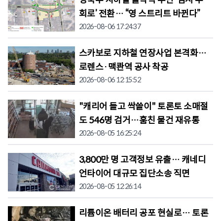
영북부 지하철 클락역 주변 ‘임시 우
회로’ 전환… “영 스트리트 바뀐다”
2026-08-06 17:24:37
스카보로 지하철 연장사업 본격화…
로렌스·맥콴역 공사 착공
2026-08-06 12:15:52
"캐리어 들고 싹쓸이" 토론토 소매절
도 546명 검거…훔친 물건 재유통
2026-08-05 16:25:24
3,800만 명 고객정보 유출… 캐네디
언타이어 대규모 집단소송 직면
2026-08-05 12:26:14
리튬이온 배터리 공포 현실로… 토론