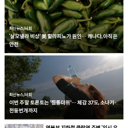
최신뉴스
/
사회
‘살모넬라 비상’ 美 할라피뇨가 원인… 캐나다, 아직은
안전
최신뉴스
/
사회
이번 주말 토론토는 '찜통더위'… 체감 37도, 소나기·
천둥번개까지