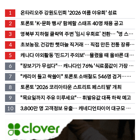
1
온타리오주 강원도민회 '2026 여름 야유회' 성료
2
토론토 'K-문화 행사' 함께할 스태프 40명 채용 공고
3
영북부 지하철 클락역 주변 ‘임시 우회로’ 전환… “영 스트
리트 바뀐다”
4
초보농장, 건강한 햇마늘 직거래 … 직접 만든 전통 장류도 
판매
5
캐나다 야외활동 '진드기 주의보'…물렸을 때 올바른 대처
법은?
6
"장보기가 무섭다"… 캐나다인 76% '식료품값이 가장 부
담'
7
"캐리어 들고 싹쓸이" 토론토 소매절도 546명 검거…훔
친 물건 재유통
8
토론토 '2026 코리아타운 스트리트 페스티벌' 개최
9
"목요일까지 주유 미루세요"… 휘발유값 대폭 하락 예고
10
3,800만 명 고객정보 유출… 캐네디언타이어 대규모 집단
소송 직면