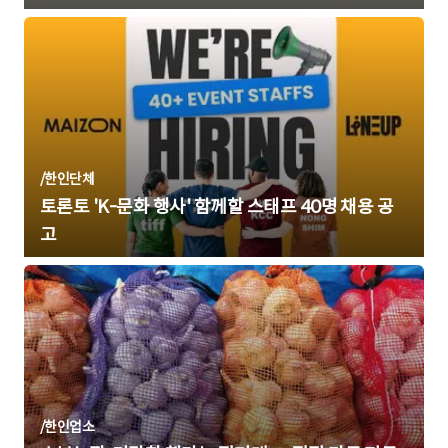
/
한인단체
토론토 'K-문화 행사' 함께할 스태프 40명 채용 공
고
/
한인업소