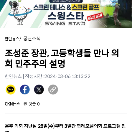
/
공관소식
한인뉴스
조성준 장관, 고등학생들 만나 의
회 민주주의 설명
한인뉴스
| 작성시간 :
2024-03-06 13:13:22
CKN뉴스
💬
댓글
0
온주 의회 지난달 28일(수)부터 3일간 연례모델의회 프로그램 진