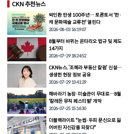
CKN 추천뉴스
박인환 탄생 100주년… 토론토서 '한·
캐 문화예술 교류전' 열린다
2026-08-03 16:19:07
8월부터 바뀌는 온타리오 법규 및 제도
14가지
2026-07-29 18:24:52
CKN뉴스, ‘조혜라 부동산 칼럼’ 신설…
생생한 현장 정보 공유
2026-07-29 13:41:29
해바라기 농장·미술관이 무대로…8월
'칼레돈 뮤직 페스티벌' 개막
2026-07-25 15:16:30
더블랙라이트 "눈썹·두피 문신으로 잃
어버린 자신감을 되찾다"