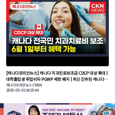
▶
[캐나다코리안뉴스] 캐나다 치과진료보조금 CDCP 대상 확대 |
대학졸업생 취업비자 PGWP 제한 폐지 | 최신 간추린 캐나다뉴
캐나다코리안뉴스 CKNN
스 | CKNNEWS | 캐나다뉴스 | 토론토뉴스
2025-03-31 06:25:44