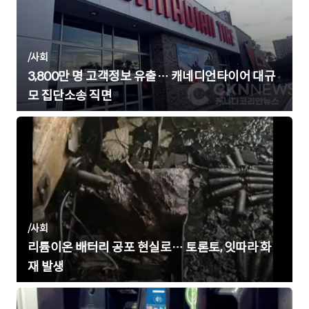
/
사회
3,800만 명 고객정보 유출… 캐네디언타이어 대규
모 집단소송 직면
/
사회
리튬이온 배터리 공포 현실로… 토론토, 잇따라 화
재 발생