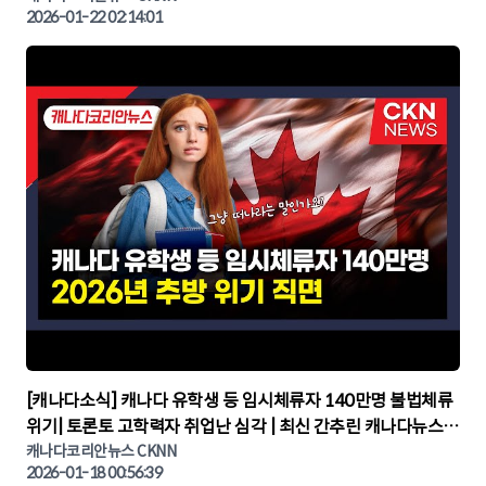
2026-01-22 02:14:01
▶
[캐나다소식] 캐나다 유학생 등 임시체류자 140만명 불법체류
위기| 토론토 고학력자 취업난 심각 | 최신 간추린 캐나다뉴스 |
CKNNEWS, 캐나다코리안뉴스
캐나다코리안뉴스 CKNN
2026-01-18 00:56:39