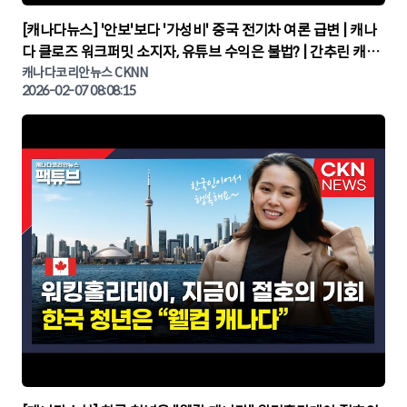
▶
[캐나다뉴스] '안보'보다 '가성비' 중국 전기차 여론 급변 | 캐나
다 클로즈 워크퍼밋 소지자, 유튜브 수익은 불법? | 간추린 캐나
다뉴스 | CKNNEWS, 캐나다코리안뉴스
캐나다코리안뉴스 CKNN
2026-02-07 08:08:15