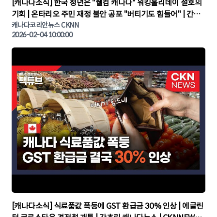
▶
[캐나다소식] 한국 청년은 "웰컴 캐나다" 워킹홀리데이 절호의
기회 | 온타리오 주민 재정 불안 공포 "버티기도 힘들어" | 간추
린 캐나다뉴스 | CKNNEWS, 캐나다코리안뉴스
캐나다코리안뉴스 CKNN
2026-02-04 10:00:00
▶
[캐나다소식] 식료품값 폭등에 GST 환급금 30% 인상 | 에글린