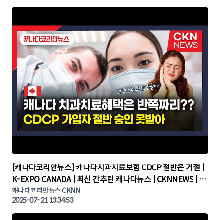
▶
[캐나다코리안뉴스] 캐나다치과치료보험 CDCP 절반은 거절 |
K-EXPO CANADA | 최신 간추린 캐나다뉴스 | CKNNEWS | 캐
나다뉴스 | 토론토뉴스
캐나다코리안뉴스 CKNN
2025-07-21 13:34:53