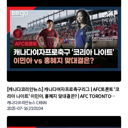
▶
[캐나다코리안뉴스] 캐나다여자프로축구리그 | AFC토론토 '코
리아 나이트' 이민아, 홍혜지 맞대결은? | AFC TORONTO
KOREA NIGHT | 캐나다뉴스 | 토론토뉴스
캐나다코리안뉴스 CKNN
2025-07-16 21:01:04