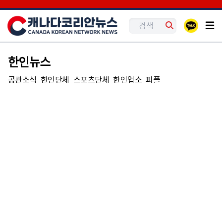
한인뉴스
공관소식
한인단체
스포츠단체
한인업소
피플