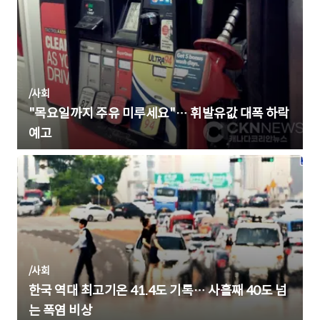
/
사회
"목요일까지 주유 미루세요"… 휘발유값 대폭 하락
예고
/
사회
한국 역대 최고기온 41.4도 기록… 사흘째 40도 넘
는 폭염 비상