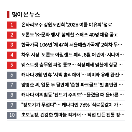
많이 본 뉴스
1
온타리오주 강원도민회 '2026 여름 야유회' 성료
2
토론토 'K-문화 행사' 함께할 스태프 40명 채용 공고
3
한국가곡 106년 ‘제47회 서울예술가곡제’ 2회차 무대 
성황
4
차우 시장 '토론토 아일랜드 페리, 8월 어린이·시니어 무
료' 발표
5
웨스트젯 승무원 파업 통보… 직장폐쇄 맞불에 항공 대
란
6
캐나다 8월 연휴 '시빅 홀리데이'… 의미와 유래 완전정
리
7
양경춘 씨, 입문 두 달만에 '쏜힐 파크골프' 첫 홀인원 주
인공
8
캐나다 야외활동 '진드기 주의보'…물렸을 때 올바른 대
처법은?
9
"장보기가 무섭다"… 캐나다인 76% '식료품값이 가장 
부담'
10
초보농장, 건강한 햇마늘 직거래 … 직접 만든 전통 장류
도 판매