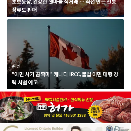
초보농장, 건강한 햇마늘 직거래 … 직접 만든 전통
장류도 판매
/
이민
"이민 사기 꼼짝마" 캐나다 IRCC, 불법 이민 대행 강
력 처벌 예고