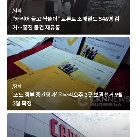
/
사회
"캐리어 들고 싹쓸이" 토론토 소매절도 546명 검
거…훔친 물건 재유통
/
정치
‘포드 정부 중간평가’ 온타리오주 3곳 보궐선거 9월
3일 확정