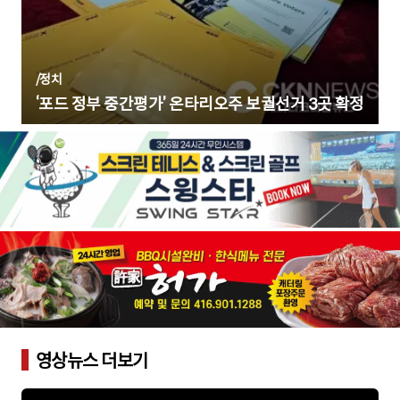
/
정치
‘포드 정부 중간평가’ 온타리오주 보궐선거 3곳 확정
영상뉴스 더보기