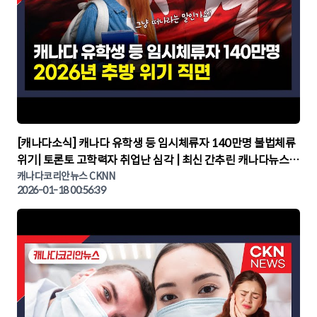
▶
[캐나다소식] 캐나다 유학생 등 임시체류자 140만명 불법체류
위기| 토론토 고학력자 취업난 심각 | 최신 간추린 캐나다뉴스 |
CKNNEWS, 캐나다코리안뉴스
캐나다코리안뉴스 CKNN
2026-01-18 00:56:39