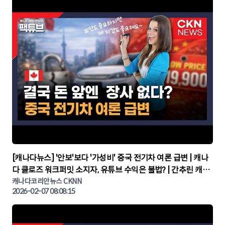
▶
[캐나다뉴스] '안보'보다 '가성비' 중국 전기차 여론 급변 | 캐나
다 클로즈 워크퍼밋 소지자, 유튜브 수익은 불법? | 간추린 캐나
다뉴스 | CKNNEWS, 캐나다코리안뉴스
캐나다코리안뉴스 CKNN
2026-02-07 08:08:15