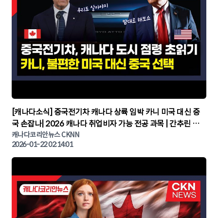
▶
[캐나다소식] 중국전기차 캐나다 상륙 임박 카니 미국 대신 중
국 손잡나| 2026 캐나다 취업비자 가능 전공 과목 | 간추린 캐
나다뉴스 | CKNNEWS, 캐나다코리안뉴스
캐나다코리안뉴스 CKNN
2026-01-22 02:14:01