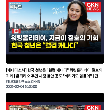
▶
[캐나다소식] 한국 청년은 "웰컴 캐나다" 워킹홀리데이 절호의
기회 | 온타리오 주민 재정 불안 공포 "버티기도 힘들어" | 간추
린 캐나다뉴스 | CKNNEWS, 캐나다코리안뉴스
캐나다코리안뉴스 CKNN
2026-02-04 10:00:00