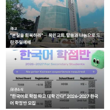
/
종교
"본질을 회복하라"… 목민교회, 말씀과 나눔으로 드
린 주일예배
/
공관소식
"한국어로 학점 따고 대학 간다" 2026-2027 한국
어 학점반 모집