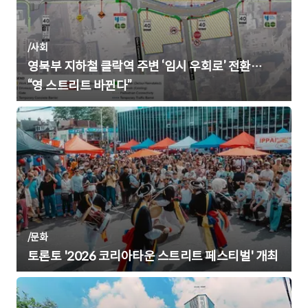
/
사회
영북부 지하철 클락역 주변 ‘임시 우회로’ 전환…
“영 스트리트 바뀐다”
/
문화
토론토 '2026 코리아타운 스트리트 페스티벌' 개최