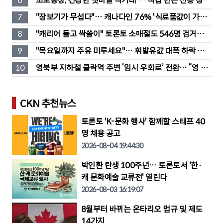
6
초보농장, 건강한 햇마늘 직거래 … 직접 만든 전통 장류
도 판매
7
"장보기가 무섭다"… 캐나다인 76% '식료품값이 가장 
부담'
8
"캐리어 들고 싹쓸이" 토론토 소매절도 546명 검거…
훔친 물건 재유통
9
"목요일까지 주유 미루세요"… 휘발유값 대폭 하락 예
고
10
영북부 지하철 클락역 주변 ‘임시 우회로’ 전환… “영 스
트리트 바뀐다”
CKN 추천뉴스
토론토 'K-문화 행사' 함께할 스태프 40
명 채용 공고
2026-08-04 19:44:30
박인환 탄생 100주년… 토론토서 '한·
캐 문화예술 교류전' 열린다
2026-08-03 16:19:07
8월부터 바뀌는 온타리오 법규 및 제도
14가지