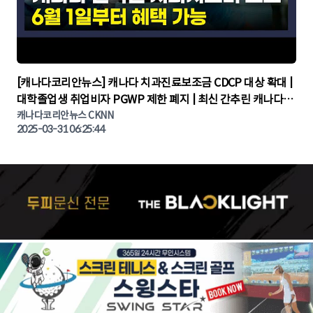
▶
[캐나다코리안뉴스] 캐나다 치과진료보조금 CDCP 대상 확대 |
대학졸업생 취업비자 PGWP 제한 폐지 | 최신 간추린 캐나다뉴
캐나다코리안뉴스 CKNN
스 | CKNNEWS | 캐나다뉴스 | 토론토뉴스
2025-03-31 06:25:44