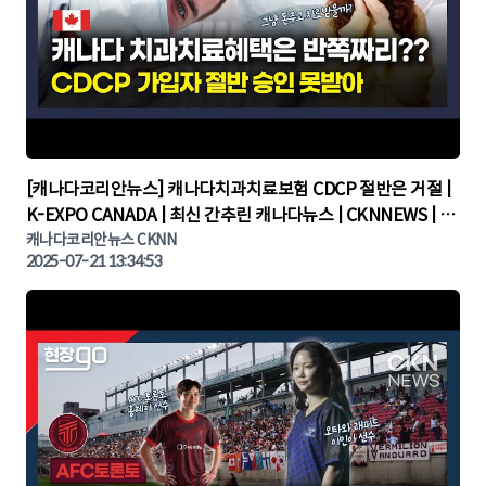
▶
[캐나다코리안뉴스] 캐나다치과치료보험 CDCP 절반은 거절 |
K-EXPO CANADA | 최신 간추린 캐나다뉴스 | CKNNEWS | 캐
나다뉴스 | 토론토뉴스
캐나다코리안뉴스 CKNN
2025-07-21 13:34:53