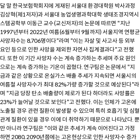
달 말 한국보험학회지에 게재된 서울대 환경대학원 박사과정
김상혁(제1저자)과 서울대 농업생명과학대학 생태조경지역시
스템공학부 이동근 교수(교신저자)의 논문에 따르면 "지난
1997년부터 2022년 여름(6월부터 9월까지) 서울지역 연평균
사망자수는 8,706명이다"라며 "이는 자살 및 사고사 등 외부
요인 등으로 인한 사망을 제외한 자연사 집계결과다"고 전했
다. 또한 이 기간 사망자 수는 계속 증가하는 추세며 주요 원인
으로는 계속 증가하는 기온이 꼽혔다. 연구팀은 논문에서 "지
금과 같은 상황으로 온실가스 배출 추세가 지속되면 서울시의
여름철 사망자수가 최대 82%가량 증가할 것으로 예상된다"라
며 "지금 당장 탄소 배출량이 제로가 된다 하더라도 사망률은
23%가 늘어날 것으로 보인다"고 전했다. 이는 인체가 고온에
노출될 경우 관련 질환이 발생할 수 있으며 특히 호흡기 및 심혈
관계 질환이 있을 경우 이에 더 취약하기 때문으로 나타났다. 뿐
만 아니라 연구팀은 "이와 같은 추세가 계속 이어진다고 가정
하면 2080, 2090년쯤에는 고온현상으로 인한 사망자수 증가