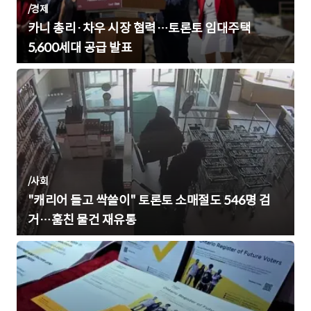
/
경제
카니 총리·차우 시장 협력…토론토 임대주택
5,600세대 공급 발표
/
사회
"캐리어 들고 싹쓸이" 토론토 소매절도 546명 검
거…훔친 물건 재유통