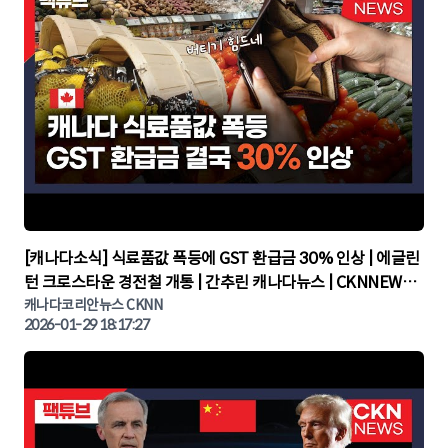
▶
[캐나다소식] 식료품값 폭등에 GST 환급금 30% 인상 | 에글린
턴 크로스타운 경전철 개통 | 간추린 캐나다뉴스 | CKNNEWS,
캐나다코리안뉴스
캐나다코리안뉴스 CKNN
2026-01-29 18:17:27