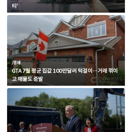
티'
/
경제
GTA 7월 평균 집값 100만달러 턱걸이…거래 꺾이
고 매물도 증발