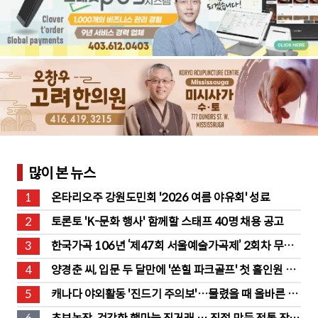
많이 본 뉴스
1
온타리오주 강원도민회 '2026 여름 야유회' 성료
2
토론토 'K-문화 행사' 함께할 스태프 40명 채용 공고
3
한국가곡 106년 ‘제47회 서울예술가곡제’ 2회차 무대 
성황
4
양경춘 씨, 입문 두 달만에 '쏜힐 파크골프' 첫 홀인원 주
인공
5
캐나다 야외활동 '진드기 주의보'…물렸을 때 올바른 대
처법은?