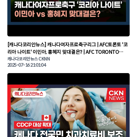
▶
[캐나다코리안뉴스] 캐나다여자프로축구리그 | AFC토론토 '코
리아 나이트' 이민아, 홍혜지 맞대결은? | AFC TORONTO
KOREA NIGHT | 캐나다뉴스 | 토론토뉴스
캐나다코리안뉴스 CKNN
2025-07-16 21:01:04