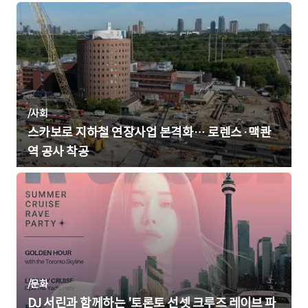
/
사회
스카보로 지하철 연장사업 본격화… 로렌스·맥콴
역 공사 착공
/
문화
DJ 서린과 함께하는 '토론토 선셋 크루즈 레이브 파