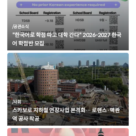
/
공관소식
"한국어로 학점 따고 대학 간다" 2026-2027 한국
어 학점반 모집
/
사회
스카보로 지하철 연장사업 본격화… 로렌스·맥콴
역 공사 착공