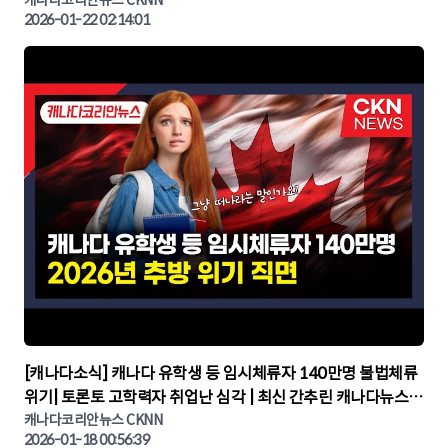
나다뉴스 | CKNNEWS, 캐나다코리안뉴스
2026-01-22 02:14:01
▶
[캐나다소식] 캐나다 유학생 등 임시체류자 140만명 불법체류
위기| 토론토 고학력자 취업난 심각 | 최신 간추린 캐나다뉴스 |
CKNNEWS, 캐나다코리안뉴스
캐나다코리안뉴스 CKNN
2026-01-18 00:56:39