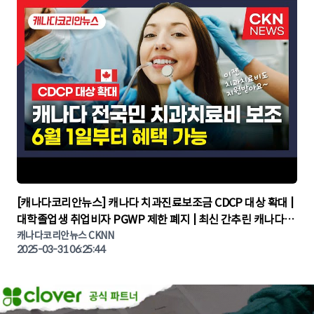
▶
[캐나다코리안뉴스] 캐나다 치과진료보조금 CDCP 대상 확대 |
대학졸업생 취업비자 PGWP 제한 폐지 | 최신 간추린 캐나다뉴
캐나다코리안뉴스 CKNN
스 | CKNNEWS | 캐나다뉴스 | 토론토뉴스
2025-03-31 06:25:44