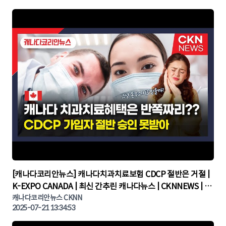
▶
[캐나다코리안뉴스] 캐나다치과치료보험 CDCP 절반은 거절 |
K-EXPO CANADA | 최신 간추린 캐나다뉴스 | CKNNEWS | 캐
나다뉴스 | 토론토뉴스
캐나다코리안뉴스 CKNN
2025-07-21 13:34:53