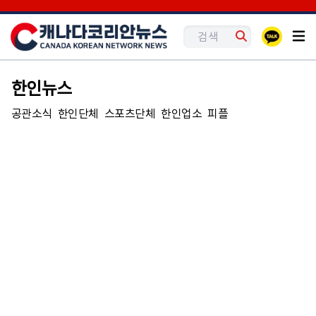
한인뉴스
공관소식
한인단체
스포츠단체
한인업소
피플