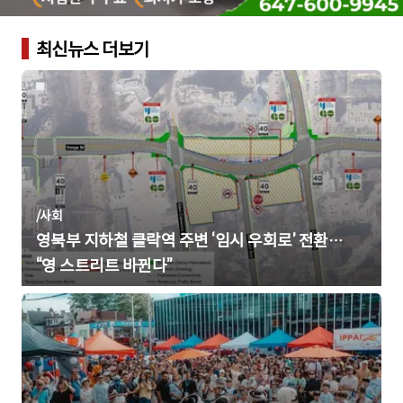
최신뉴스 더보기
/
사회
영북부 지하철 클락역 주변 ‘임시 우회로’ 전환…
“영 스트리트 바뀐다”