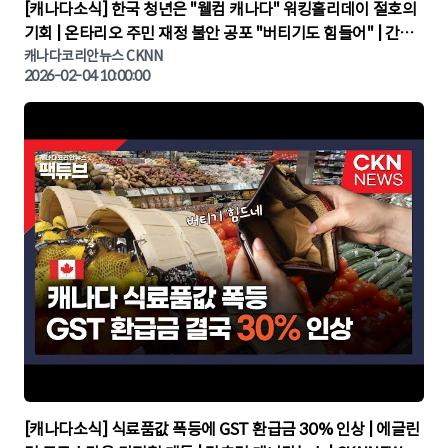
▶
[캐나다소식] 한국 청년은 "웰컴 캐나다" 워킹홀리데이 절호의
기회 | 온타리오 주민 재정 불안 공포 "버티기도 힘들어" | 간추
린 캐나다뉴스 | CKNNEWS, 캐나다코리안뉴스
캐나다코리안뉴스 CKNN
2026-02-04 10:00:00
▶
[캐나다소식] 식료품값 폭등에 GST 환급금 30% 인상 | 에글린