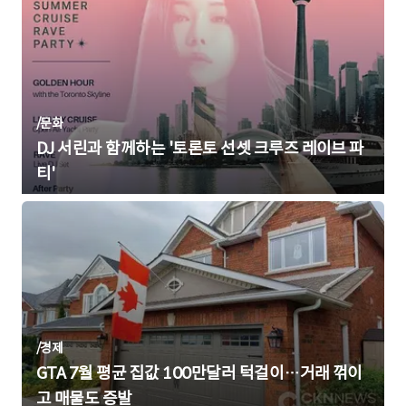
/
문화
DJ 서린과 함께하는 '토론토 선셋 크루즈 레이브 파
티'
/
경제
GTA 7월 평균 집값 100만달러 턱걸이…거래 꺾이
고 매물도 증발