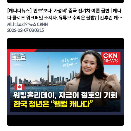
▶
[캐나다뉴스] '안보'보다 '가성비' 중국 전기차 여론 급변 | 캐나
다 클로즈 워크퍼밋 소지자, 유튜브 수익은 불법? | 간추린 캐나
다뉴스 | CKNNEWS, 캐나다코리안뉴스
캐나다코리안뉴스 CKNN
2026-02-07 08:08:15