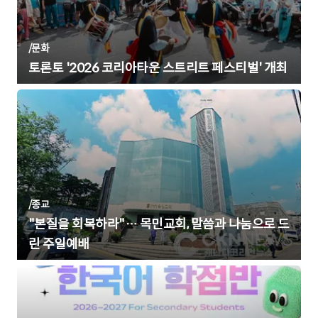
/
문화
토론토 '2026 코리아타운 스트리트 페스티벌' 개최
/
종교
"본질을 회복하라"… 목민교회, 말씀과 나눔으로 드
린 주일예배