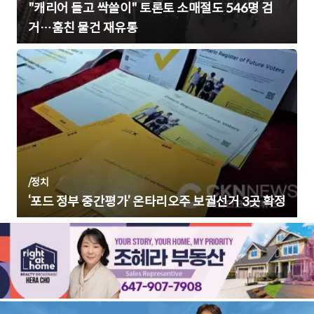
"캐리어 들고 싹쓸이" 토론토 소매절도 546명 검
거…훔친 물건 재유통
/
정치
‘포드 정부 중간평가’ 온타리오주 보궐선거 3곳 확정