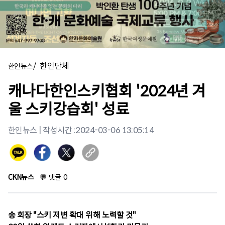
/
한인단체
한인뉴스
캐나다한인스키협회 '2024년 겨
울 스키강습회' 성료
한인뉴스
| 작성시간 :
2024-03-06 13:05:14
CKN뉴스
💬
댓글
0
송 회장 "스키 저변 확대 위해 노력할 것"