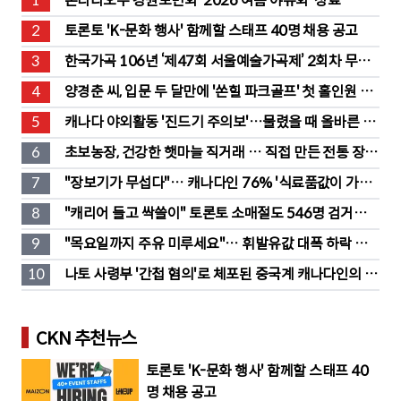
1
온타리오주 강원도민회 '2026 여름 야유회' 성료
2
토론토 'K-문화 행사' 함께할 스태프 40명 채용 공고
3
한국가곡 106년 ‘제47회 서울예술가곡제’ 2회차 무대 
성황
4
양경춘 씨, 입문 두 달만에 '쏜힐 파크골프' 첫 홀인원 주
인공
5
캐나다 야외활동 '진드기 주의보'…물렸을 때 올바른 대
처법은?
6
초보농장, 건강한 햇마늘 직거래 … 직접 만든 전통 장류
도 판매
7
"장보기가 무섭다"… 캐나다인 76% '식료품값이 가장 
부담'
8
"캐리어 들고 싹쓸이" 토론토 소매절도 546명 검거…
훔친 물건 재유통
9
"목요일까지 주유 미루세요"… 휘발유값 대폭 하락 예
고
10
나토 사령부 '간첩 혐의'로 체포된 중국계 캐나다인의 정
체는?
CKN 추천뉴스
토론토 'K-문화 행사' 함께할 스태프 40
명 채용 공고