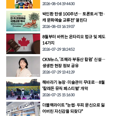
2026-08-04 19:44:30
박인환 탄생 100주년… 토론토서 '한·
캐 문화예술 교류전' 열린다
2026-08-03 16:19:07
8월부터 바뀌는 온타리오 법규 및 제도
14가지
2026-07-29 18:24:52
CKN뉴스, ‘조혜라 부동산 칼럼’ 신설…
생생한 현장 정보 공유
2026-07-29 13:41:29
해바라기 농장·미술관이 무대로…8월
'칼레돈 뮤직 페스티벌' 개막
2026-07-25 15:16:30
더블랙라이트 "눈썹·두피 문신으로 잃
어버린 자신감을 되찾다"