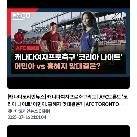
▶
[캐나다코리안뉴스] 캐나다여자프로축구리그 | AFC토론토 '코
리아 나이트' 이민아, 홍혜지 맞대결은? | AFC TORONTO
KOREA NIGHT | 캐나다뉴스 | 토론토뉴스
캐나다코리안뉴스 CKNN
2025-07-16 21:01:04