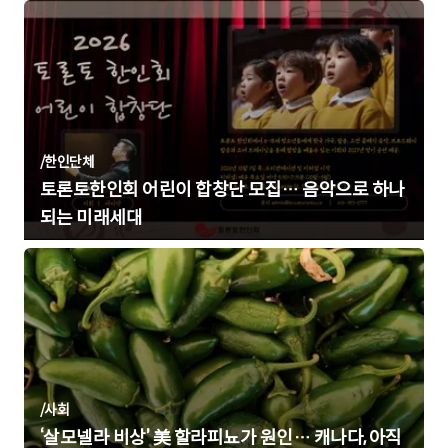
/
한인단체
토론토한인회 어린이 합창단 모집… 음악으로 하나
되는 미래세대
/
사회
‘살모넬라 비상’ 美 할라피뇨가 원인… 캐나다, 아직