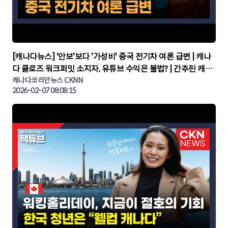
▶
[캐나다뉴스] '안보'보다 '가성비' 중국 전기차 여론 급변 | 캐나
다 클로즈 워크퍼밋 소지자, 유튜브 수익은 불법? | 간추린 캐나
다뉴스 | CKNNEWS, 캐나다코리안뉴스
캐나다코리안뉴스 CKNN
2026-02-07 08:08:15