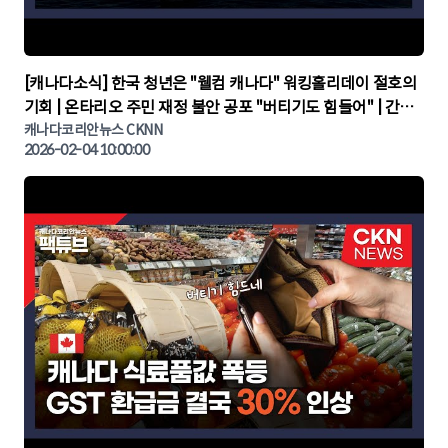
▶
[캐나다소식] 한국 청년은 "웰컴 캐나다" 워킹홀리데이 절호의
기회 | 온타리오 주민 재정 불안 공포 "버티기도 힘들어" | 간추
린 캐나다뉴스 | CKNNEWS, 캐나다코리안뉴스
캐나다코리안뉴스 CKNN
2026-02-04 10:00:00