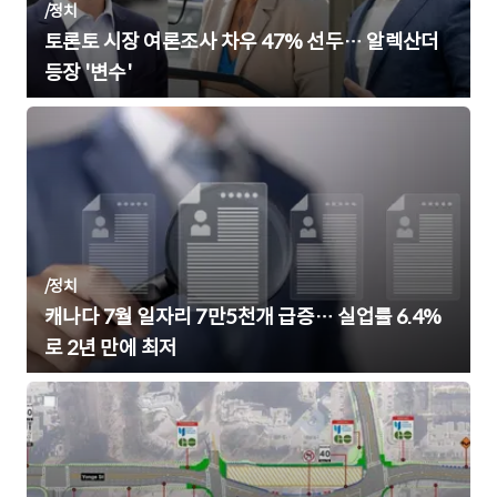
/
정치
토론토 시장 여론조사 차우 47% 선두… 알렉산더
등장 '변수'
/
정치
캐나다 7월 일자리 7만5천개 급증… 실업률 6.4%
로 2년 만에 최저