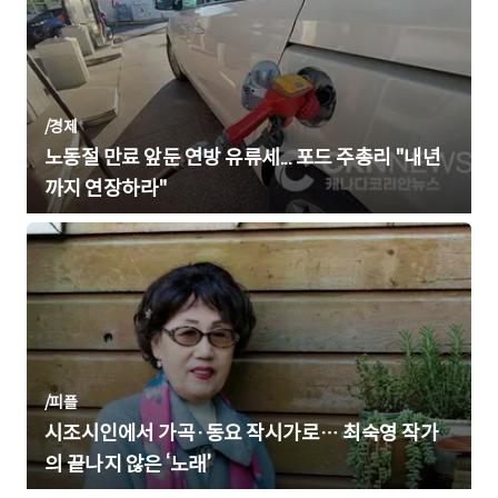
/
경제
노동절 만료 앞둔 연방 유류세... 포드 주총리 "내년
까지 연장하라"
/
피플
시조시인에서 가곡·동요 작시가로… 최숙영 작가
의 끝나지 않은 ‘노래’