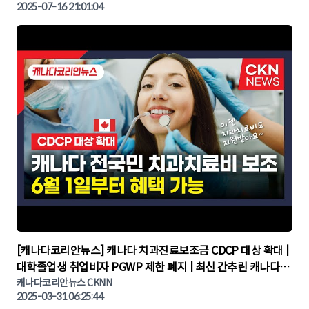
2025-07-16 21:01:04
▶
[캐나다코리안뉴스] 캐나다 치과진료보조금 CDCP 대상 확대 |
대학졸업생 취업비자 PGWP 제한 폐지 | 최신 간추린 캐나다뉴
캐나다코리안뉴스 CKNN
스 | CKNNEWS | 캐나다뉴스 | 토론토뉴스
2025-03-31 06:25:44