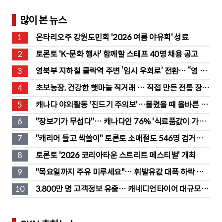
많이 본 뉴스
1
온타리오주 강원도민회 '2026 여름 야유회' 성료
2
토론토 'K-문화 행사' 함께할 스태프 40명 채용 공고
3
영북부 지하철 클락역 주변 ‘임시 우회로’ 전환… “영 스
트리트 바뀐다”
4
초보농장, 건강한 햇마늘 직거래 … 직접 만든 전통 장류
도 판매
5
캐나다 야외활동 '진드기 주의보'…물렸을 때 올바른 대
처법은?
6
"장보기가 무섭다"… 캐나다인 76% '식료품값이 가장 
부담'
7
"캐리어 들고 싹쓸이" 토론토 소매절도 546명 검거…
훔친 물건 재유통
8
토론토 '2026 코리아타운 스트리트 페스티벌' 개최
9
"목요일까지 주유 미루세요"… 휘발유값 대폭 하락 예
고
10
3,800만 명 고객정보 유출… 캐네디언타이어 대규모 집
단소송 직면