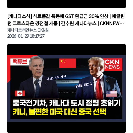
▶
[캐나다소식] 식료품값 폭등에 GST 환급금 30% 인상 | 에글린
턴 크로스타운 경전철 개통 | 간추린 캐나다뉴스 | CKNNEWS,
캐나다코리안뉴스
캐나다코리안뉴스 CKNN
2026-01-29 18:17:27