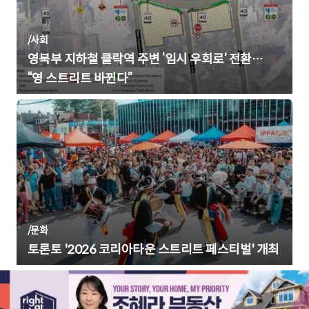
/
사회
영북부 지하철 클락역 주변 ‘임시 우회로’ 전환…
“영 스트리트 바뀐다”
/
문화
토론토 '2026 코리아타운 스트리트 페스티벌' 개최