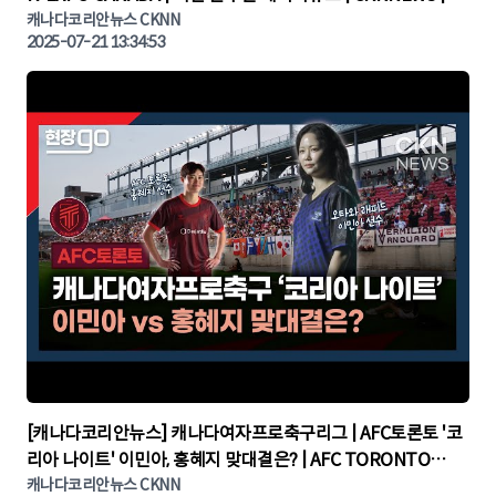
나다뉴스 | 토론토뉴스
캐나다코리안뉴스 CKNN
2025-07-21 13:34:53
▶
[캐나다코리안뉴스] 캐나다여자프로축구리그 | AFC토론토 '코
리아 나이트' 이민아, 홍혜지 맞대결은? | AFC TORONTO
KOREA NIGHT | 캐나다뉴스 | 토론토뉴스
캐나다코리안뉴스 CKNN