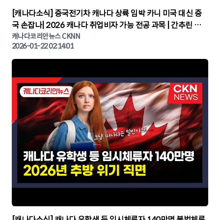
▶
[캐나다소식] 중국전기차 캐나다 상륙 임박 카니 미국 대신 중
국 손잡나| 2026 캐나다 취업비자 가능 전공 과목 | 간추린 캐
나다뉴스 | CKNNEWS, 캐나다코리안뉴스
캐나다코리안뉴스 CKNN
2026-01-22 02:14:01
▶
[캐나다소식] 캐나다 유학생 등 임시체류자 140만명 불법체류