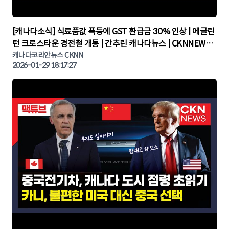
▶
[캐나다소식] 식료품값 폭등에 GST 환급금 30% 인상 | 에글린
턴 크로스타운 경전철 개통 | 간추린 캐나다뉴스 | CKNNEWS,
캐나다코리안뉴스
캐나다코리안뉴스 CKNN
2026-01-29 18:17:27