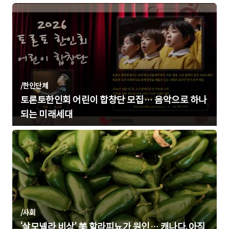
/
한인단체
토론토한인회 어린이 합창단 모집… 음악으로 하나
되는 미래세대
/
사회
‘살모넬라 비상’ 美 할라피뇨가 원인… 캐나다, 아직