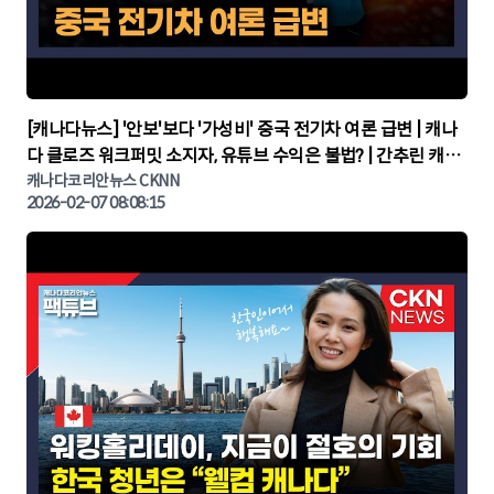
▶
[캐나다뉴스] '안보'보다 '가성비' 중국 전기차 여론 급변 | 캐나
다 클로즈 워크퍼밋 소지자, 유튜브 수익은 불법? | 간추린 캐나
다뉴스 | CKNNEWS, 캐나다코리안뉴스
캐나다코리안뉴스 CKNN
2026-02-07 08:08:15