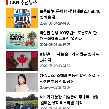
CKN 추천뉴스
토론토 'K-문화 행사' 함께할 스태프 40
명 채용 공고
2026-08-04 19:44:30
박인환 탄생 100주년… 토론토서 '한·
캐 문화예술 교류전' 열린다
2026-08-03 16:19:07
8월부터 바뀌는 온타리오 법규 및 제도
14가지
2026-07-29 18:24:52
CKN뉴스, ‘조혜라 부동산 칼럼’ 신설…
생생한 현장 정보 공유
2026-07-29 13:41:29
해바라기 농장·미술관이 무대로…8월
'칼레돈 뮤직 페스티벌' 개막