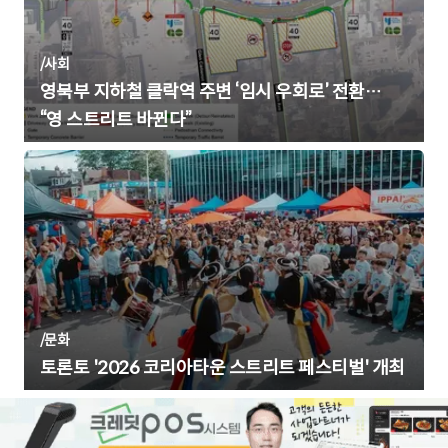
/
사회
영북부 지하철 클락역 주변 ‘임시 우회로’ 전환…
“영 스트리트 바뀐다”
/
문화
토론토 '2026 코리아타운 스트리트 페스티벌' 개최