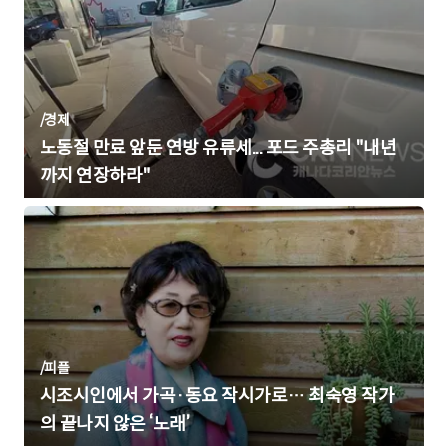
/
경제
노동절 만료 앞둔 연방 유류세... 포드 주총리 "내년
까지 연장하라"
/
피플
시조시인에서 가곡·동요 작시가로… 최숙영 작가
의 끝나지 않은 ‘노래’