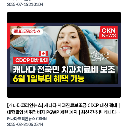
2025-07-16 21:01:04
▶
[캐나다코리안뉴스] 캐나다 치과진료보조금 CDCP 대상 확대 |
대학졸업생 취업비자 PGWP 제한 폐지 | 최신 간추린 캐나다뉴
캐나다코리안뉴스 CKNN
스 | CKNNEWS | 캐나다뉴스 | 토론토뉴스
2025-03-31 06:25:44