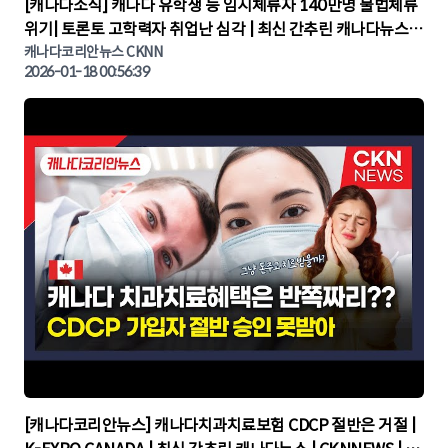
▶
[캐나다소식] 캐나다 유학생 등 임시체류자 140만명 불법체류
위기| 토론토 고학력자 취업난 심각 | 최신 간추린 캐나다뉴스 |
CKNNEWS, 캐나다코리안뉴스
캐나다코리안뉴스 CKNN
2026-01-18 00:56:39
▶
[캐나다코리안뉴스] 캐나다치과치료보험 CDCP 절반은 거절 |