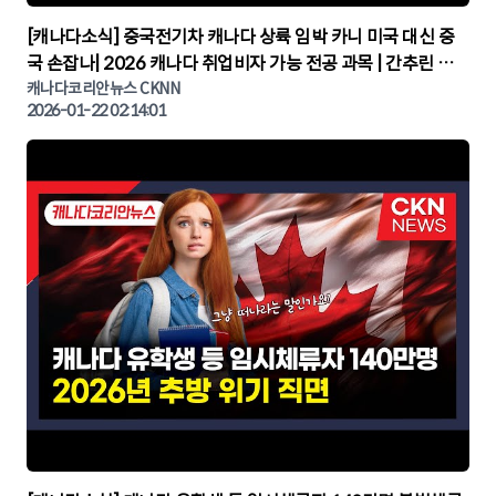
▶
[캐나다소식] 중국전기차 캐나다 상륙 임박 카니 미국 대신 중
국 손잡나| 2026 캐나다 취업비자 가능 전공 과목 | 간추린 캐
나다뉴스 | CKNNEWS, 캐나다코리안뉴스
캐나다코리안뉴스 CKNN
2026-01-22 02:14:01