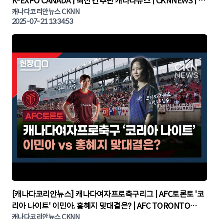
K-EXPO CANADA | 최신 간추린 캐나다뉴스 | CKNNEWS | 캐
나다뉴스 | 토론토뉴스
캐나다코리안뉴스 CKNN
2025-07-21 13:34:53
▶
[캐나다코리안뉴스] 캐나다여자프로축구리그 | AFC토론토 '코
리아 나이트' 이민아, 홍혜지 맞대결은? | AFC TORONTO
KOREA NIGHT | 캐나다뉴스 | 토론토뉴스
캐나다코리안뉴스 CKNN