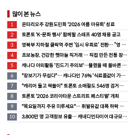
많이 본 뉴스
1
온타리오주 강원도민회 '2026 여름 야유회' 성료
2
토론토 'K-문화 행사' 함께할 스태프 40명 채용 공고
3
영북부 지하철 클락역 주변 ‘임시 우회로’ 전환… “영 스
트리트 바뀐다”
4
초보농장, 건강한 햇마늘 직거래 … 직접 만든 전통 장류
도 판매
5
캐나다 야외활동 '진드기 주의보'…물렸을 때 올바른 대
처법은?
6
"장보기가 무섭다"… 캐나다인 76% '식료품값이 가장 
부담'
7
"캐리어 들고 싹쓸이" 토론토 소매절도 546명 검거…
훔친 물건 재유통
8
토론토 '2026 코리아타운 스트리트 페스티벌' 개최
9
"목요일까지 주유 미루세요"… 휘발유값 대폭 하락 예
고
10
3,800만 명 고객정보 유출… 캐네디언타이어 대규모 집
단소송 직면