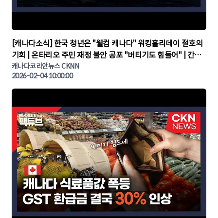
▶
[캐나다소식] 한국 청년은 "웰컴 캐나다" 워킹홀리데이 절호의
기회 | 온타리오 주민 재정 불안 공포 "버티기도 힘들어" | 간추
린 캐나다뉴스 | CKNNEWS, 캐나다코리안뉴스
캐나다코리안뉴스 CKNN
2026-02-04 10:00:00