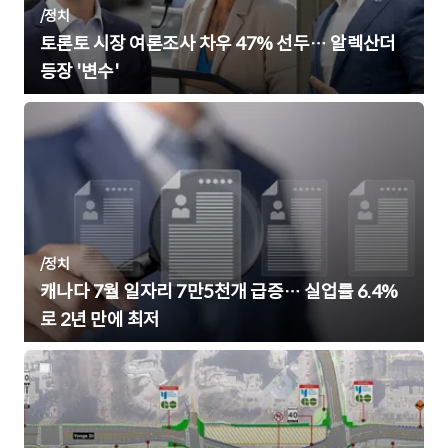
/
정치
토론토 시장 여론조사 차우 47% 선두… 알렉산더
등장 '변수'
/
정치
캐나다 7월 일자리 7만5천개 급증… 실업률 6.4%
로 2년 만에 최저