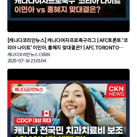
▶
[캐나다코리안뉴스] 캐나다여자프로축구리그 | AFC토론토 '코
리아 나이트' 이민아, 홍혜지 맞대결은? | AFC TORONTO
KOREA NIGHT | 캐나다뉴스 | 토론토뉴스
캐나다코리안뉴스 CKNN
2025-07-16 21:01:04