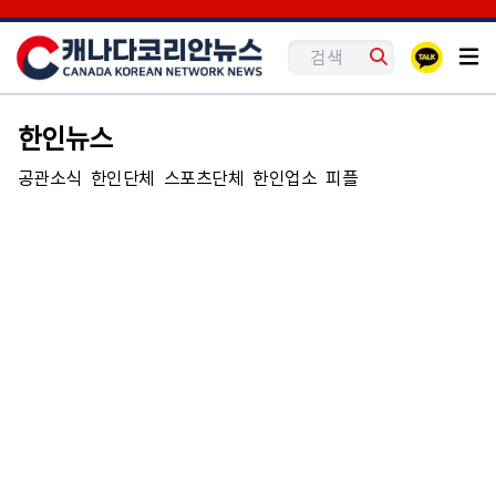
한인뉴스
공관소식
한인단체
스포츠단체
한인업소
피플