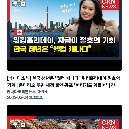
▶
[캐나다소식] 한국 청년은 "웰컴 캐나다" 워킹홀리데이 절호의
기회 | 온타리오 주민 재정 불안 공포 "버티기도 힘들어" | 간추
린 캐나다뉴스 | CKNNEWS, 캐나다코리안뉴스
캐나다코리안뉴스 CKNN
2026-02-04 10:00:00