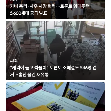
카니 총리·차우 시장 협력…토론토 임대주택
5,600세대 공급 발표
/
사회
"캐리어 들고 싹쓸이" 토론토 소매절도 546명 검
거…훔친 물건 재유통