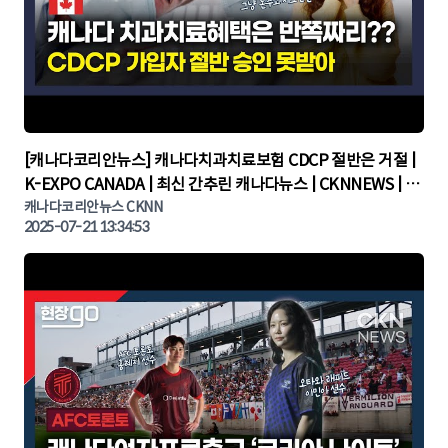
▶
[캐나다코리안뉴스] 캐나다치과치료보험 CDCP 절반은 거절 |
K-EXPO CANADA | 최신 간추린 캐나다뉴스 | CKNNEWS | 캐
나다뉴스 | 토론토뉴스
캐나다코리안뉴스 CKNN
2025-07-21 13:34:53