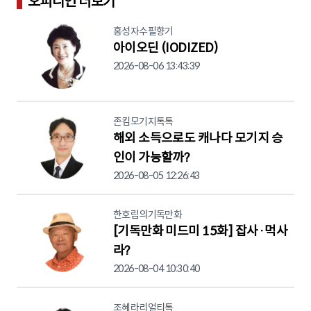
오피니언 더보기
홍성자수필향기
아이오딘 (IODIZED)
2026-08-06 13:43:39
존킴모기지톡톡
해외 소득으로도 캐나다 모기지 승
인이 가능할까?
2026-08-05 12:26:43
한호림의기독만화
[기독만화 미드미 15화] 잡사·먹사
라?
2026-08-04 10:30:40
조혜라리얼티톡