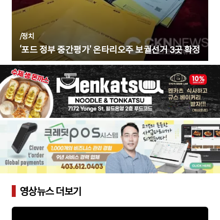
/
정치
‘포드 정부 중간평가’ 온타리오주 보궐선거 3곳 확정
영상뉴스 더보기