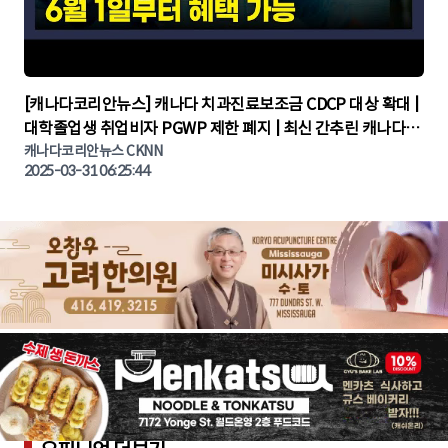
▶
[캐나다코리안뉴스] 캐나다 치과진료보조금 CDCP 대상 확대 |
대학졸업생 취업비자 PGWP 제한 폐지 | 최신 간추린 캐나다뉴
캐나다코리안뉴스 CKNN
스 | CKNNEWS | 캐나다뉴스 | 토론토뉴스
2025-03-31 06:25:44