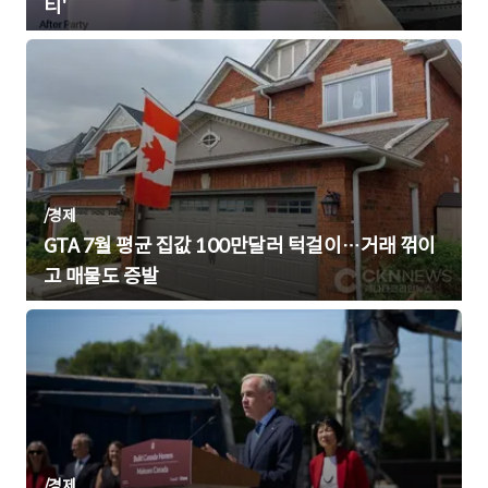
티'
/
경제
GTA 7월 평균 집값 100만달러 턱걸이…거래 꺾이
고 매물도 증발
/
경제