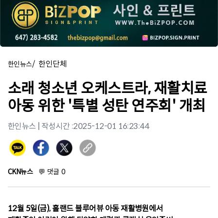
/
한인단체
한인뉴스
소래 청소년 오케스트라, 재활치료
아동 위한 '특별 성탄 연주회' 개최
한인뉴스
| 작성시간 :
2025-12-01 16:23:44
CKN뉴스
💬
댓글
0
12월 5일(금), 홀랜드 블루어뷰 아동 재활병원에서