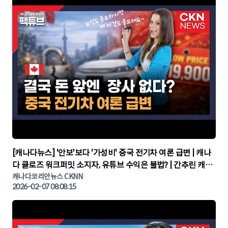
▶
[캐나다뉴스] '안보'보다 '가성비' 중국 전기차 여론 급변 | 캐나
다 클로즈 워크퍼밋 소지자, 유튜브 수익은 불법? | 간추린 캐나
다뉴스 | CKNNEWS, 캐나다코리안뉴스
캐나다코리안뉴스 CKNN
2026-02-07 08:08:15