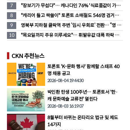
처법은?
7
"장보기가 무섭다"… 캐나다인 76% '식료품값이 가장 
부담'
8
"캐리어 들고 싹쓸이" 토론토 소매절도 546명 검거…
훔친 물건 재유통
9
영북부 지하철 클락역 주변 ‘임시 우회로’ 전환… “영 스
트리트 바뀐다”
10
"목요일까지 주유 미루세요"… 휘발유값 대폭 하락 예
고
CKN 추천뉴스
토론토 'K-문화 행사' 함께할 스태프 40
명 채용 공고
2026-08-04 19:44:30
박인환 탄생 100주년… 토론토서 '한·
캐 문화예술 교류전' 열린다
2026-08-03 16:19:07
8월부터 바뀌는 온타리오 법규 및 제도
14가지