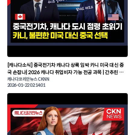
▶
[캐나다소식] 중국전기차 캐나다 상륙 임박 카니 미국 대신 중
국 손잡나| 2026 캐나다 취업비자 가능 전공 과목 | 간추린 캐
나다뉴스 | CKNNEWS, 캐나다코리안뉴스
캐나다코리안뉴스 CKNN
2026-01-22 02:14:01