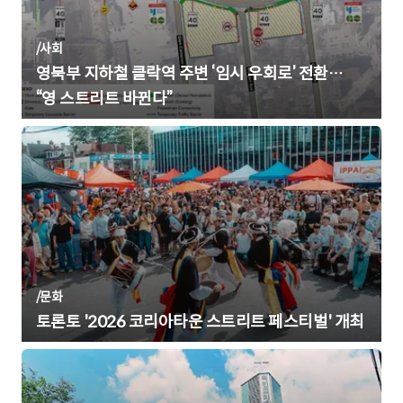
/
사회
영북부 지하철 클락역 주변 ‘임시 우회로’ 전환…
“영 스트리트 바뀐다”
/
문화
토론토 '2026 코리아타운 스트리트 페스티벌' 개최