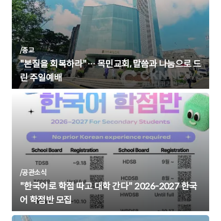
/
종교
"본질을 회복하라"… 목민교회, 말씀과 나눔으로 드
린 주일예배
/
공관소식
"한국어로 학점 따고 대학 간다" 2026-2027 한국
어 학점반 모집