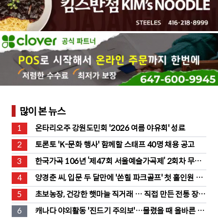
많이 본 뉴스
1
온타리오주 강원도민회 '2026 여름 야유회' 성료
2
토론토 'K-문화 행사' 함께할 스태프 40명 채용 공고
3
한국가곡 106년 ‘제47회 서울예술가곡제’ 2회차 무대 
성황
4
양경춘 씨, 입문 두 달만에 '쏜힐 파크골프' 첫 홀인원 주
인공
5
초보농장, 건강한 햇마늘 직거래 … 직접 만든 전통 장류
도 판매
6
캐나다 야외활동 '진드기 주의보'…물렸을 때 올바른 대