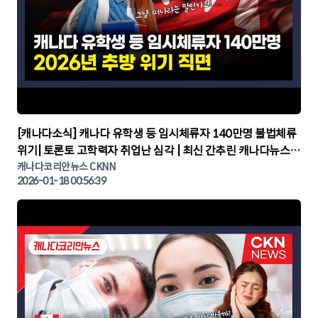
▶
[캐나다소식] 캐나다 유학생 등 임시체류자 140만명 불법체류
위기| 토론토 고학력자 취업난 심각 | 최신 간추린 캐나다뉴스 |
CKNNEWS, 캐나다코리안뉴스
캐나다코리안뉴스 CKNN
2026-01-18 00:56:39