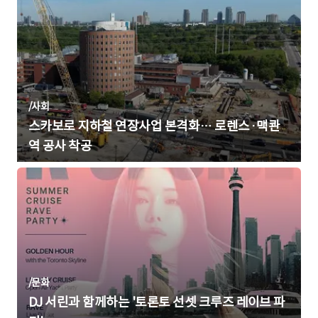
/
사회
스카보로 지하철 연장사업 본격화… 로렌스·맥콴
역 공사 착공
/
문화
DJ 서린과 함께하는 '토론토 선셋 크루즈 레이브 파