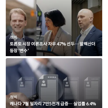
/
정치
토론토 시장 여론조사 차우 47% 선두… 알렉산더
등장 '변수'
/
정치
캐나다 7월 일자리 7만5천개 급증… 실업률 6.4%