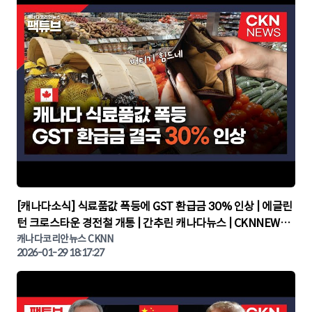
▶
[캐나다소식] 식료품값 폭등에 GST 환급금 30% 인상 | 에글린
턴 크로스타운 경전철 개통 | 간추린 캐나다뉴스 | CKNNEWS,
캐나다코리안뉴스
캐나다코리안뉴스 CKNN
2026-01-29 18:17:27