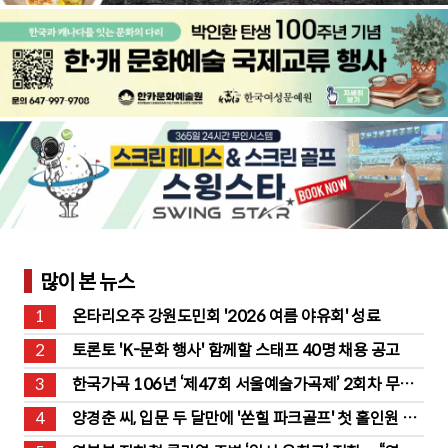
많이 본 뉴스
1
온타리오주 강원도민회 '2026 여름 야유회' 성료
2
토론토 'K-문화 행사' 함께할 스태프 40명 채용 공고
3
한국가곡 106년 ‘제47회 서울예술가곡제’ 2회차 무대 
성황
4
양경춘 씨, 입문 두 달만에 '쏜힐 파크골프' 첫 홀인원 주
인공