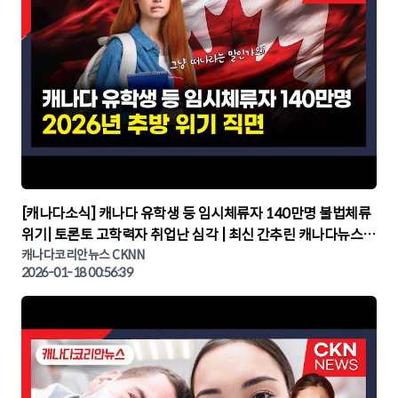
▶
[캐나다소식] 캐나다 유학생 등 임시체류자 140만명 불법체류
위기| 토론토 고학력자 취업난 심각 | 최신 간추린 캐나다뉴스 |
CKNNEWS, 캐나다코리안뉴스
캐나다코리안뉴스 CKNN
2026-01-18 00:56:39