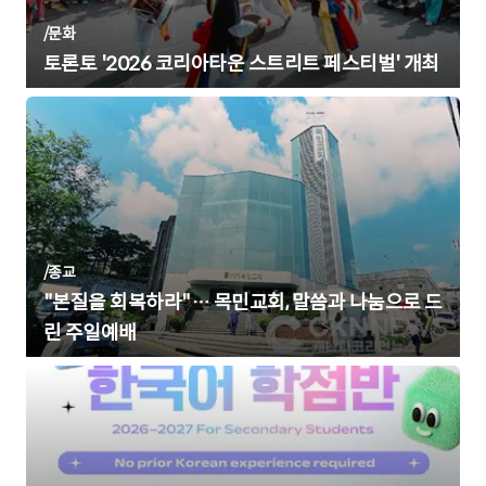
/
문화
토론토 '2026 코리아타운 스트리트 페스티벌' 개최
/
종교
"본질을 회복하라"… 목민교회, 말씀과 나눔으로 드
린 주일예배