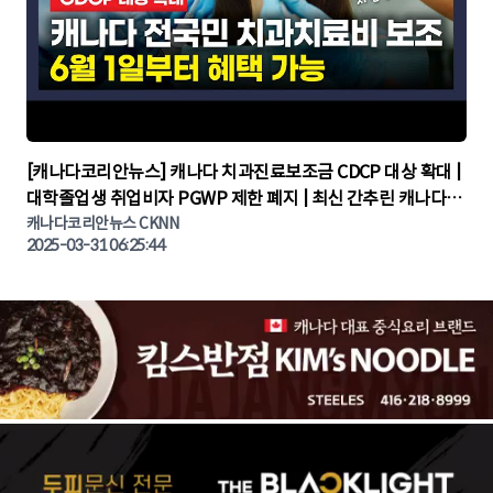
▶
[캐나다코리안뉴스] 캐나다 치과진료보조금 CDCP 대상 확대 |
대학졸업생 취업비자 PGWP 제한 폐지 | 최신 간추린 캐나다뉴
캐나다코리안뉴스 CKNN
스 | CKNNEWS | 캐나다뉴스 | 토론토뉴스
2025-03-31 06:25:44