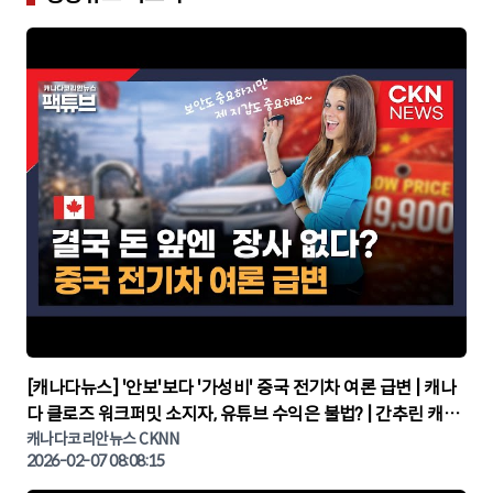
▶
[캐나다뉴스] '안보'보다 '가성비' 중국 전기차 여론 급변 | 캐나
다 클로즈 워크퍼밋 소지자, 유튜브 수익은 불법? | 간추린 캐나
다뉴스 | CKNNEWS, 캐나다코리안뉴스
캐나다코리안뉴스 CKNN
2026-02-07 08:08:15