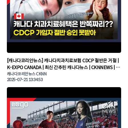
▶
[캐나다코리안뉴스] 캐나다치과치료보험 CDCP 절반은 거절 |
K-EXPO CANADA | 최신 간추린 캐나다뉴스 | CKNNEWS | 캐
나다뉴스 | 토론토뉴스
캐나다코리안뉴스 CKNN
2025-07-21 13:34:53