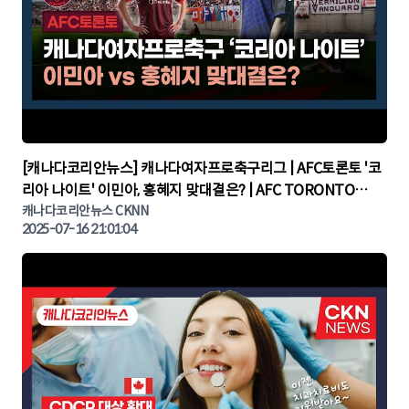
▶
[캐나다코리안뉴스] 캐나다여자프로축구리그 | AFC토론토 '코
리아 나이트' 이민아, 홍혜지 맞대결은? | AFC TORONTO
KOREA NIGHT | 캐나다뉴스 | 토론토뉴스
캐나다코리안뉴스 CKNN
2025-07-16 21:01:04