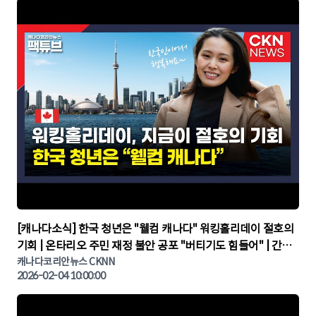
▶
[캐나다소식] 한국 청년은 "웰컴 캐나다" 워킹홀리데이 절호의
기회 | 온타리오 주민 재정 불안 공포 "버티기도 힘들어" | 간추
린 캐나다뉴스 | CKNNEWS, 캐나다코리안뉴스
캐나다코리안뉴스 CKNN
2026-02-04 10:00:00