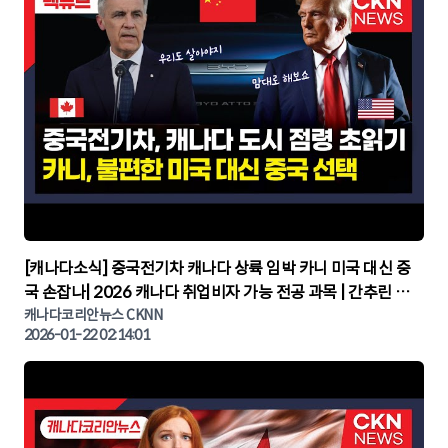
▶
[캐나다소식] 중국전기차 캐나다 상륙 임박 카니 미국 대신 중
국 손잡나| 2026 캐나다 취업비자 가능 전공 과목 | 간추린 캐
나다뉴스 | CKNNEWS, 캐나다코리안뉴스
캐나다코리안뉴스 CKNN
2026-01-22 02:14:01