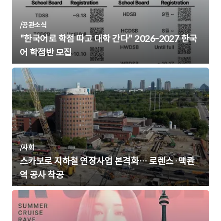
/
공관소식
"한국어로 학점 따고 대학 간다" 2026-2027 한국
어 학점반 모집
/
사회
스카보로 지하철 연장사업 본격화… 로렌스·맥콴
역 공사 착공