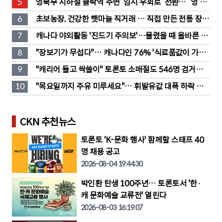
5
영북부 지하철 클락역 주변 ‘임시 우회로’ 전환… “영 스
트리트 바뀐다”
6
초보농장, 건강한 햇마늘 직거래 … 직접 만든 전통 장류
도 판매
7
캐나다 야외활동 '진드기 주의보'…물렸을 때 올바른 대
처법은?
8
"장보기가 무섭다"… 캐나다인 76% '식료품값이 가장 
부담'
9
"캐리어 들고 싹쓸이" 토론토 소매절도 546명 검거…
훔친 물건 재유통
10
"목요일까지 주유 미루세요"… 휘발유값 대폭 하락 예
고
CKN 추천뉴스
토론토 'K-문화 행사' 함께할 스태프 40
명 채용 공고
2026-08-04 19:44:30
박인환 탄생 100주년… 토론토서 '한·
캐 문화예술 교류전' 열린다
2026-08-03 16:19:07