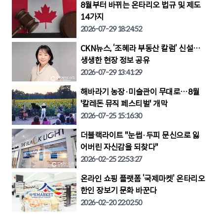
8월부터 바뀌는 온타리오 법규 및 제도
14가지
2026-07-29 18:24:52
CKN뉴스, ‘조혜라 부동산 칼럼’ 신설…
생생한 현장 정보 공유
2026-07-29 13:41:29
해바라기 농장·미술관이 무대로…8월
'칼레돈 뮤직 페스티벌' 개막
2026-07-25 15:16:30
더블랙라이트 "눈썹·두피 문신으로 잃
어버린 자신감을 되찾다"
2026-02-25 22:53:27
온라인 쇼핑 플랫폼 ‘국제마켓’ 온타리오
한인 장보기 문화 바꾼다
2026-02-20 22:02:50