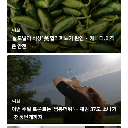
/
사회
‘살모넬라 비상’ 美 할라피뇨가 원인… 캐나다, 아직
은 안전
/
사회
이번 주말 토론토는 '찜통더위'… 체감 37도, 소나기
·천둥번개까지