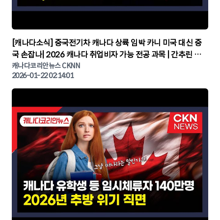
▶
[캐나다소식] 중국전기차 캐나다 상륙 임박 카니 미국 대신 중
국 손잡나| 2026 캐나다 취업비자 가능 전공 과목 | 간추린 캐
나다뉴스 | CKNNEWS, 캐나다코리안뉴스
캐나다코리안뉴스 CKNN
2026-01-22 02:14:01