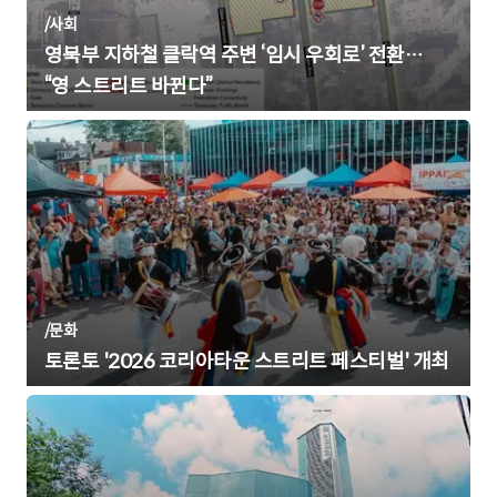
/
사회
영북부 지하철 클락역 주변 ‘임시 우회로’ 전환…
“영 스트리트 바뀐다”
/
문화
토론토 '2026 코리아타운 스트리트 페스티벌' 개최