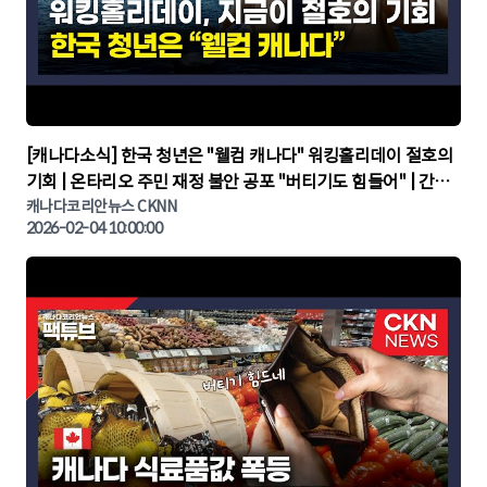
▶
[캐나다소식] 한국 청년은 "웰컴 캐나다" 워킹홀리데이 절호의
기회 | 온타리오 주민 재정 불안 공포 "버티기도 힘들어" | 간추
린 캐나다뉴스 | CKNNEWS, 캐나다코리안뉴스
캐나다코리안뉴스 CKNN
2026-02-04 10:00:00