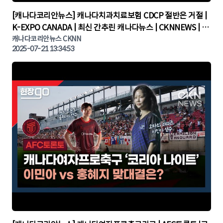
▶
[캐나다코리안뉴스] 캐나다치과치료보험 CDCP 절반은 거절 |
K-EXPO CANADA | 최신 간추린 캐나다뉴스 | CKNNEWS | 캐
나다뉴스 | 토론토뉴스
캐나다코리안뉴스 CKNN
2025-07-21 13:34:53