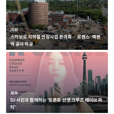
/
사회
스카보로 지하철 연장사업 본격화… 로렌스·맥콴
역 공사 착공
/
문화
DJ 서린과 함께하는 '토론토 선셋 크루즈 레이브 파
티'