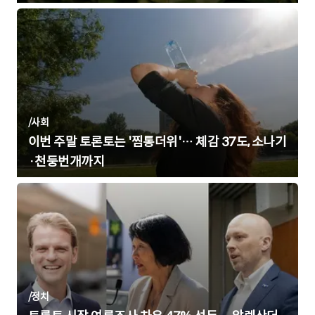
/
사회
이번 주말 토론토는 '찜통더위'… 체감 37도, 소나기
·천둥번개까지
/
정치