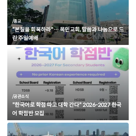
/
종교
"본질을 회복하라"… 목민교회, 말씀과 나눔으로 드
린 주일예배
/
공관소식
"한국어로 학점 따고 대학 간다" 2026-2027 한국
어 학점반 모집