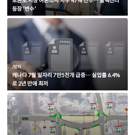
토론토 시장 여론조사 차우 47% 선두… 알렉산더
등장 '변수'
/
정치
캐나다 7월 일자리 7만5천개 급증… 실업률 6.4%
로 2년 만에 최저