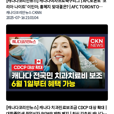
▶
[캐나다코리안뉴스] 캐나다여자프로축구리그 | AFC토론토 '코
리아 나이트' 이민아, 홍혜지 맞대결은? | AFC TORONTO
KOREA NIGHT | 캐나다뉴스 | 토론토뉴스
캐나다코리안뉴스 CKNN
2025-07-16 21:01:04
▶
[캐나다코리안뉴스] 캐나다 치과진료보조금 CDCP 대상 확대 |
대학졸업생 취업비자 PGWP 제한 폐지 | 최신 간추린 캐나다뉴