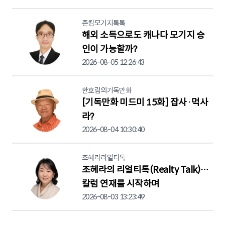
존킴모기지톡톡
해외 소득으로도 캐나다 모기지 승
인이 가능할까?
2026-08-05 12:26:43
한호림의기독만화
[기독만화 미드미 15화] 잡사·먹사
라?
2026-08-04 10:30:40
조혜라리얼티톡
조혜라의 리얼티톡(Realty Talk)…
칼럼 연재를 시작하며
2026-08-03 13:23:49