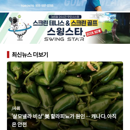
최신뉴스 더보기
/
사회
‘살모넬라 비상’ 美 할라피뇨가 원인… 캐나다, 아직
은 안전