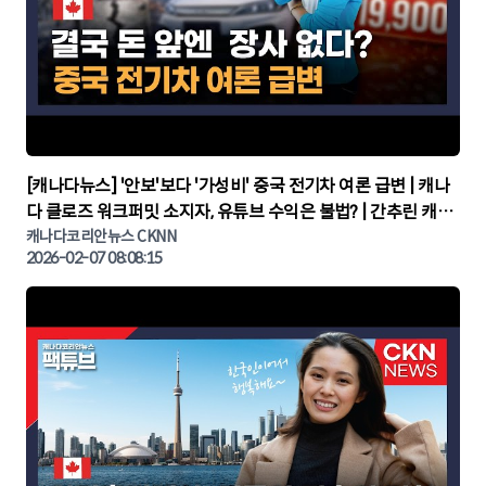
▶
[캐나다뉴스] '안보'보다 '가성비' 중국 전기차 여론 급변 | 캐나
다 클로즈 워크퍼밋 소지자, 유튜브 수익은 불법? | 간추린 캐나
다뉴스 | CKNNEWS, 캐나다코리안뉴스
캐나다코리안뉴스 CKNN
2026-02-07 08:08:15