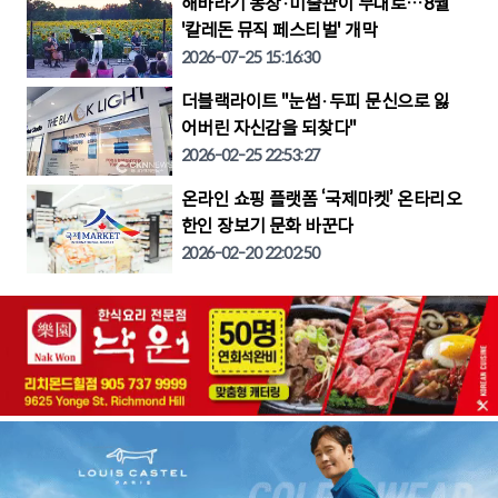
해바라기 농장·미술관이 무대로…8월
'칼레돈 뮤직 페스티벌' 개막
2026-07-25 15:16:30
더블랙라이트 "눈썹·두피 문신으로 잃
어버린 자신감을 되찾다"
2026-02-25 22:53:27
온라인 쇼핑 플랫폼 ‘국제마켓’ 온타리오
한인 장보기 문화 바꾼다
2026-02-20 22:02:50