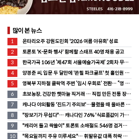
많이 본 뉴스
1
온타리오주 강원도민회 '2026 여름 야유회' 성료
2
토론토 'K-문화 행사' 함께할 스태프 40명 채용 공고
3
한국가곡 106년 ‘제47회 서울예술가곡제’ 2회차 무대 
성황
4
양경춘 씨, 입문 두 달만에 '쏜힐 파크골프' 첫 홀인원 주
인공
5
영북부 지하철 클락역 주변 ‘임시 우회로’ 전환… “영 스
트리트 바뀐다”
6
초보농장, 건강한 햇마늘 직거래 … 직접 만든 전통 장류
도 판매
7
캐나다 야외활동 '진드기 주의보'…물렸을 때 올바른 대
처법은?
8
"장보기가 무섭다"… 캐나다인 76% '식료품값이 가장 
부담'
9
"캐리어 들고 싹쓸이" 토론토 소매절도 546명 검거…
훔친 물건 재유통
10
"목요일까지 주유 미루세요"… 휘발유값 대폭 하락 예