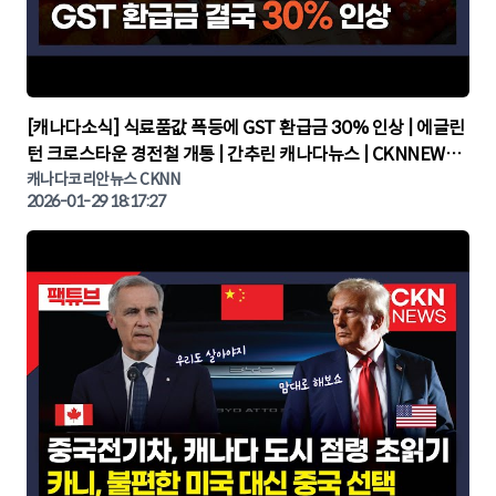
▶
[캐나다소식] 식료품값 폭등에 GST 환급금 30% 인상 | 에글린
턴 크로스타운 경전철 개통 | 간추린 캐나다뉴스 | CKNNEWS,
캐나다코리안뉴스
캐나다코리안뉴스 CKNN
2026-01-29 18:17:27