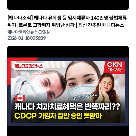
▶
[캐나다소식] 캐나다 유학생 등 임시체류자 140만명 불법체류
위기| 토론토 고학력자 취업난 심각 | 최신 간추린 캐나다뉴스 |
CKNNEWS, 캐나다코리안뉴스
캐나다코리안뉴스 CKNN
2026-01-18 00:56:39