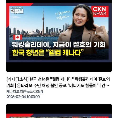
▶
[캐나다소식] 한국 청년은 "웰컴 캐나다" 워킹홀리데이 절호의
기회 | 온타리오 주민 재정 불안 공포 "버티기도 힘들어" | 간추
린 캐나다뉴스 | CKNNEWS, 캐나다코리안뉴스
캐나다코리안뉴스 CKNN
2026-02-04 10:00:00