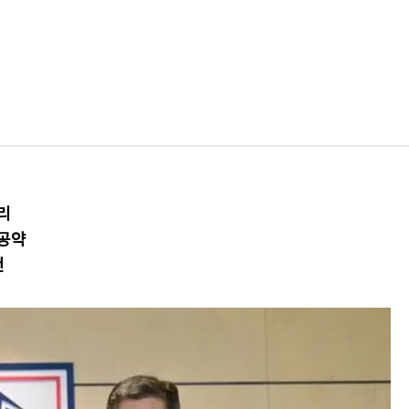
리
 공약
건