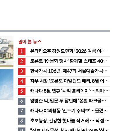
많이 본 뉴스
1
온타리오주 강원도민회 '2026 여름 야유
회' 성료
2
토론토 'K-문화 행사' 함께할 스태프 40명 
채용 공고
3
한국가곡 106년 ‘제47회 서울예술가곡제’ 
2회차 무대 성황
4
차우 시장 '토론토 아일랜드 페리, 8월 어린
이·시니어 무료' 발표
5
캐나다 8월 연휴 '시빅 홀리데이'… 의미와 
유래 완전정리
6
양경춘 씨, 입문 두 달만에 '쏜힐 파크골프' 
첫 홀인원 주인공
7
캐나다 야외활동 '진드기 주의보'…물렸을 
때 올바른 대처법은?
8
초보농장, 건강한 햇마늘 직거래 … 직접 만
든 전통 장류도 판매
9
"장보기가 무섭다"… 캐나다인 76% '식료