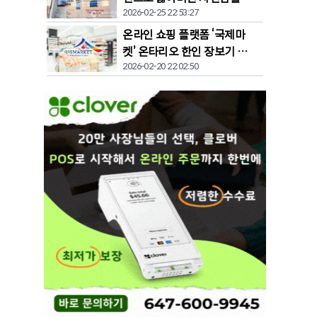
2026-02-25 22:53:27
찾다"
온라인 쇼핑 플랫폼 ‘국제마
켓’ 온타리오 한인 장보기 문
2026-02-20 22:02:50
화 바꾼다