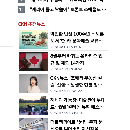
품값이 가장 부담'
10
"캐리어 들고 싹쓸이" 토론토 소매절도 
546명 검거…훔친 물건 재유통
CKN 추천뉴스
박인환 탄생 100주년… 토론
토서 '한·캐 문화예술 교류전'
2026-08-03 16:19:07
열린다
8월부터 바뀌는 온타리오 법
규 및 제도 14가지
2026-07-29 18:24:52
CKN뉴스, ‘조혜라 부동산 칼
럼’ 신설… 생생한 현장 정보
2026-07-29 13:41:29
공유
해바라기 농장·미술관이 무대
로…8월 '칼레돈 뮤직 페스티
2026-07-25 15:16:30
벌' 개막
더블랙라이트 "눈썹·두피 문
신으로 잃어버린 자신감을 되