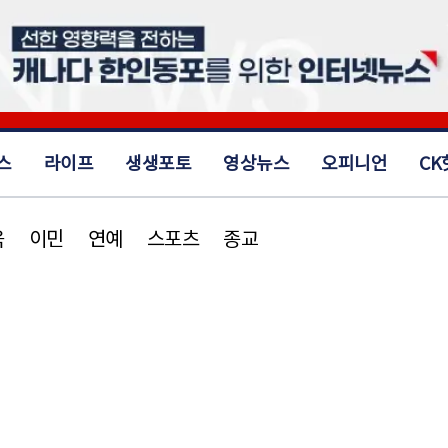
스
라이프
생생포토
영상뉴스
오피니언
CK
육
이민
연예
스포츠
종교