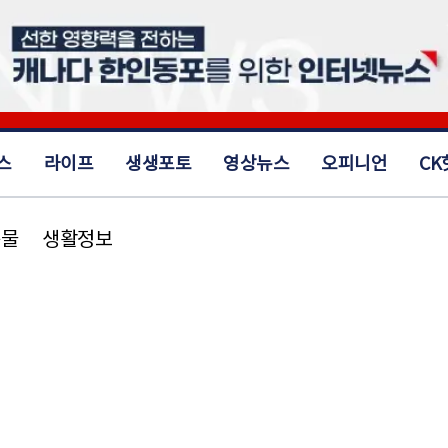
스
라이프
생생포토
영상뉴스
오피니언
CK
동물
생활정보