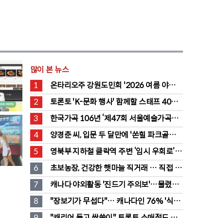
많이 본 뉴스
1
온타리오주 강원도민회 '2026 여름 야유
회' 성료
2
토론토 'K-문화 행사' 함께할 스태프 40명 
채용 공고
3
한국가곡 106년 ‘제47회 서울예술가곡제’ 
2회차 무대 성황
4
양경춘 씨, 입문 두 달만에 '쏜힐 파크골프' 
첫 홀인원 주인공
5
영북부 지하철 클락역 주변 ‘임시 우회로’ 
전환… “영 스트리트 바뀐다”
6
초보농장, 건강한 햇마늘 직거래 … 직접 만
든 전통 장류도 판매
7
캐나다 야외활동 '진드기 주의보'…물렸을 
때 올바른 대처법은?
8
"장보기가 무섭다"… 캐나다인 76% '식료
품값이 가장 부담'
9
"캐리어 들고 싹쓸이" 토론토 소매절도 