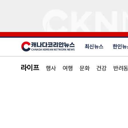
최신뉴스
한인뉴
라이프
행사
여행
문화
건강
반려