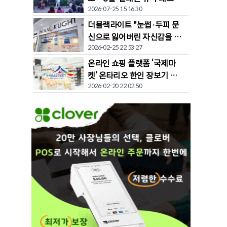
2026-07-25 15:16:30
벌' 개막
더블랙라이트 "눈썹·두피 문
신으로 잃어버린 자신감을 되
2026-02-25 22:53:27
찾다"
온라인 쇼핑 플랫폼 ‘국제마
켓’ 온타리오 한인 장보기 문
2026-02-20 22:02:50
화 바꾼다