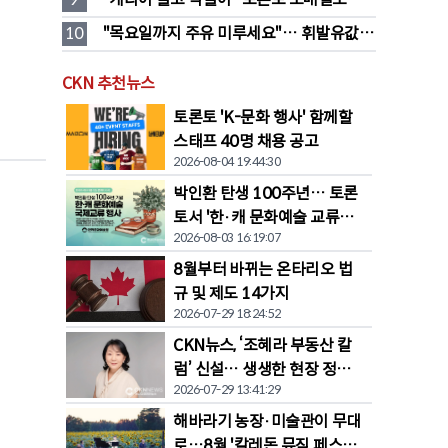
546명 검거…훔친 물건 재유통
10
"목요일까지 주유 미루세요"… 휘발유값 
대폭 하락 예고
CKN 추천뉴스
토론토 'K-문화 행사' 함께할
스태프 40명 채용 공고
2026-08-04 19:44:30
박인환 탄생 100주년… 토론
토서 '한·캐 문화예술 교류전'
2026-08-03 16:19:07
열린다
8월부터 바뀌는 온타리오 법
규 및 제도 14가지
2026-07-29 18:24:52
CKN뉴스, ‘조혜라 부동산 칼
럼’ 신설… 생생한 현장 정보
2026-07-29 13:41:29
공유
해바라기 농장·미술관이 무대
로…8월 '칼레돈 뮤직 페스티