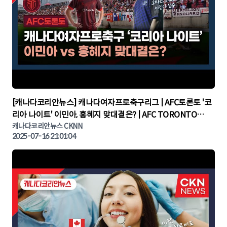
▶
[캐나다코리안뉴스] 캐나다여자프로축구리그 | AFC토론토 '코
리아 나이트' 이민아, 홍혜지 맞대결은? | AFC TORONTO
KOREA NIGHT | 캐나다뉴스 | 토론토뉴스
캐나다코리안뉴스 CKNN
2025-07-16 21:01:04