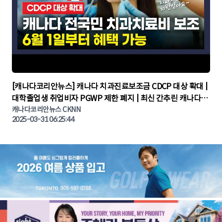
▶
[캐나다코리안뉴스] 캐나다 치과진료보조금 CDCP 대상 확대 |
대학졸업생 취업비자 PGWP 제한 폐지 | 최신 간추린 캐나다뉴
캐나다코리안뉴스 CKNN
스 | CKNNEWS | 캐나다뉴스 | 토론토뉴스
2025-03-31 06:25:44