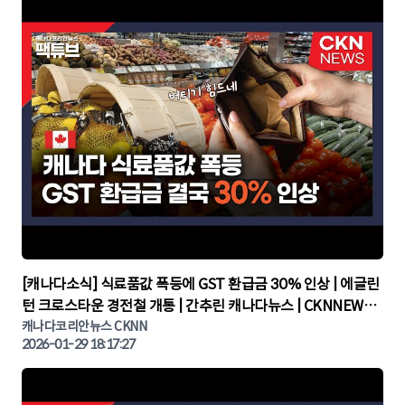
▶
[캐나다소식] 식료품값 폭등에 GST 환급금 30% 인상 | 에글린
턴 크로스타운 경전철 개통 | 간추린 캐나다뉴스 | CKNNEWS,
캐나다코리안뉴스
캐나다코리안뉴스 CKNN
2026-01-29 18:17:27