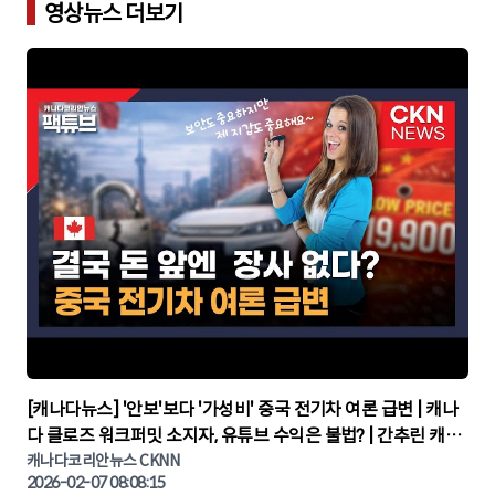
영상뉴스 더보기
▶
[캐나다뉴스] '안보'보다 '가성비' 중국 전기차 여론 급변 | 캐나
다 클로즈 워크퍼밋 소지자, 유튜브 수익은 불법? | 간추린 캐나
다뉴스 | CKNNEWS, 캐나다코리안뉴스
캐나다코리안뉴스 CKNN
2026-02-07 08:08:15