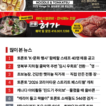
많이 본 뉴스
1
토론토 'K-문화 행사' 함께할 스태프 40명 채용 공고
2
영북부 지하철 클락역 주변 ‘임시 우회로’ 전환… “영 스
트리트 바뀐다”
3
초보농장, 건강한 햇마늘 직거래 … 직접 만든 전통 장류
도 판매
4
토론토 '2026 코리아타운 스트리트 페스티벌' 개최
5
캐나다 야외활동 '진드기 주의보'…물렸을 때 올바른 대
처법은?
6
"캐리어 들고 싹쓸이" 토론토 소매절도 546명 검거…
훔친 물건 재유통