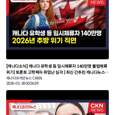
▶
[캐나다소식] 캐나다 유학생 등 임시체류자 140만명 불법체류
위기| 토론토 고학력자 취업난 심각 | 최신 간추린 캐나다뉴스 |
CKNNEWS, 캐나다코리안뉴스
캐나다코리안뉴스 CKNN
2026-01-18 00:56:39