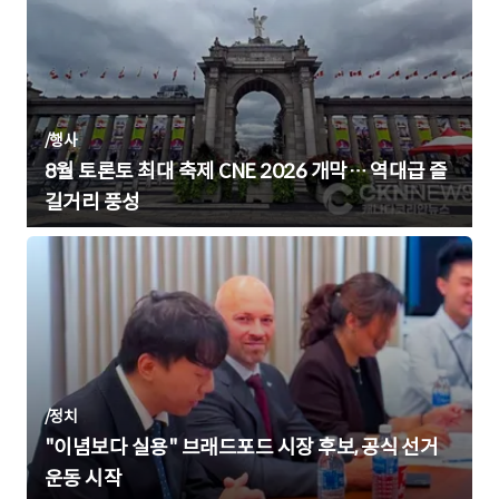
/
행사
8월 토론토 최대 축제 CNE 2026 개막… 역대급 즐
길거리 풍성
/
정치
"이념보다 실용" 브래드포드 시장 후보, 공식 선거
운동 시작