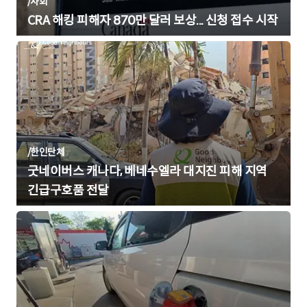
/
사회
CRA 해킹 피해자 870만 달러 보상... 신청 접수 시작
/
한인단체
굿네이버스 캐나다, 베네수엘라 대지진 피해 지역
긴급구호품 전달