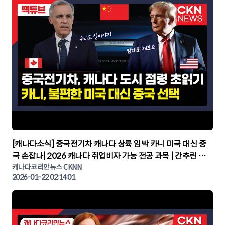
▶
[캐나다소식] 중국전기차 캐나다 상륙 임박 카니 미국 대신 중
국 손잡나| 2026 캐나다 취업비자 가능 전공 과목 | 간추린 캐
나다뉴스 | CKNNEWS, 캐나다코리안뉴스
캐나다코리안뉴스 CKNN
2026-01-22 02:14:01