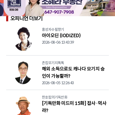
오피니언 더보기
홍성자수필향기
아이오딘 (IODIZED)
2026-08-06 13:43:39
존킴모기지톡톡
해외 소득으로도 캐나다 모기지 승
인이 가능할까?
2026-08-05 12:26:43
한호림의기독만화
[기독만화 미드미 15화] 잡사·먹사
라?