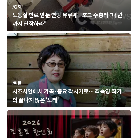
/
경제
노동절 만료 앞둔 연방 유류세... 포드 주총리 "내년
까지 연장하라"
/
피플
시조시인에서 가곡·동요 작시가로… 최숙영 작가
의 끝나지 않은 ‘노래’