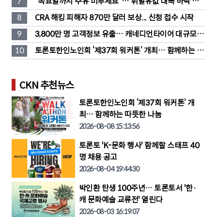
7
"목요일까지 주유 미루세요"… 휘발유값 대폭 하락 예
고
8
CRA 해킹 피해자 870만 달러 보상... 신청 접수 시작
9
3,800만 명 고객정보 유출… 캐네디언타이어 대규모 집
단소송 직면
10
토론토한인노인회 ‘제37회 워커톤’ 개최… 함께하는 따
뜻한 나눔
CKN 추천뉴스
토론토한인노인회 ‘제37회 워커톤’ 개
최… 함께하는 따뜻한 나눔
2026-08-08 15:13:56
토론토 'K-문화 행사' 함께할 스태프 40
명 채용 공고
2026-08-04 19:44:30
박인환 탄생 100주년… 토론토서 '한·
캐 문화예술 교류전' 열린다
2026-08-03 16:19:07