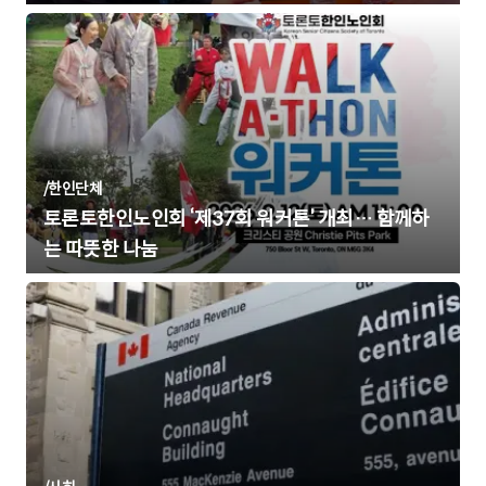
/
한인단체
토론토한인노인회 ‘제37회 워커톤’ 개최… 함께하
는 따뜻한 나눔