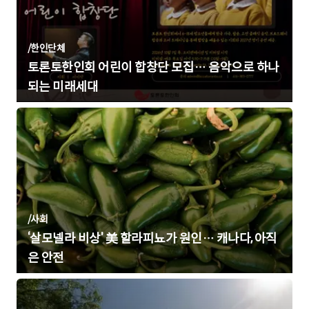
/
한인단체
토론토한인회 어린이 합창단 모집… 음악으로 하나
되는 미래세대
/
사회
‘살모넬라 비상’ 美 할라피뇨가 원인… 캐나다, 아직
은 안전