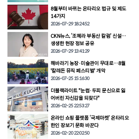
8월부터 바뀌는 온타리오 법규 및 제도
14가지
2026-07-29 18:24:52
CKN뉴스, ‘조혜라 부동산 칼럼’ 신설…
생생한 현장 정보 공유
2026-07-29 13:41:29
해바라기 농장·미술관이 무대로…8월
'칼레돈 뮤직 페스티벌' 개막
2026-07-25 15:16:30
더블랙라이트 "눈썹·두피 문신으로 잃
어버린 자신감을 되찾다"
2026-02-25 22:53:27
온라인 쇼핑 플랫폼 ‘국제마켓’ 온타리오
한인 장보기 문화 바꾼다
2026-02-20 22:02:50