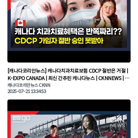
▶
[캐나다코리안뉴스] 캐나다치과치료보험 CDCP 절반은 거절 |
K-EXPO CANADA | 최신 간추린 캐나다뉴스 | CKNNEWS | 캐
나다뉴스 | 토론토뉴스
캐나다코리안뉴스 CKNN
2025-07-21 13:34:53