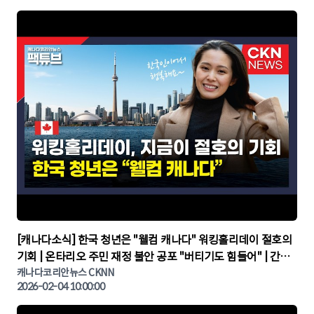
▶
[캐나다소식] 한국 청년은 "웰컴 캐나다" 워킹홀리데이 절호의
기회 | 온타리오 주민 재정 불안 공포 "버티기도 힘들어" | 간추
린 캐나다뉴스 | CKNNEWS, 캐나다코리안뉴스
캐나다코리안뉴스 CKNN
2026-02-04 10:00:00