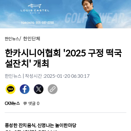
/
한인단체
한인뉴스
한카시니어협회 '2025 구정 떡국
설잔치' 개최
한인뉴스
| 작성시간 :
2025-01-20 06:30:17
CKN뉴스
💬
댓글
0
풍성한 잔치음식, 신명나는 놀이한마당