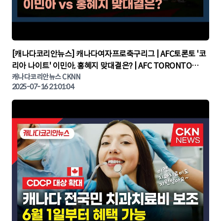
▶
[캐나다코리안뉴스] 캐나다여자프로축구리그 | AFC토론토 '코
리아 나이트' 이민아, 홍혜지 맞대결은? | AFC TORONTO
KOREA NIGHT | 캐나다뉴스 | 토론토뉴스
캐나다코리안뉴스 CKNN
2025-07-16 21:01:04