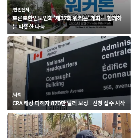
/
한인단체
토론토한인노인회 ‘제37회 워커톤’ 개최… 함께하
는 따뜻한 나눔
/
사회
CRA 해킹 피해자 870만 달러 보상... 신청 접수 시작