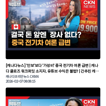
▶
[캐나다뉴스] '안보'보다 '가성비' 중국 전기차 여론 급변 | 캐나
다 클로즈 워크퍼밋 소지자, 유튜브 수익은 불법? | 간추린 캐나
다뉴스 | CKNNEWS, 캐나다코리안뉴스
캐나다코리안뉴스 CKNN
2026-02-07 08:08:15