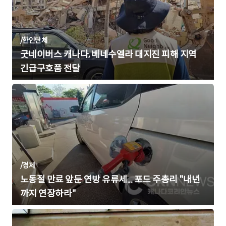
/
한인단체
굿네이버스 캐나다, 베네수엘라 대지진 피해 지역
긴급구호품 전달
/
경제
노동절 만료 앞둔 연방 유류세... 포드 주총리 "내년
까지 연장하라"