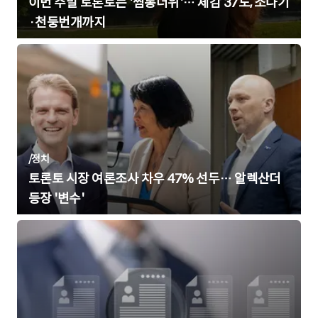
이번 주말 토론토는 '찜통더위'… 체감 37도, 소나기
·천둥번개까지
/
정치
토론토 시장 여론조사 차우 47% 선두… 알렉산더
등장 '변수'