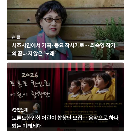
/
피플
시조시인에서 가곡·동요 작시가로… 최숙영 작가
의 끝나지 않은 ‘노래’
/
한인단체
토론토한인회 어린이 합창단 모집… 음악으로 하나
되는 미래세대