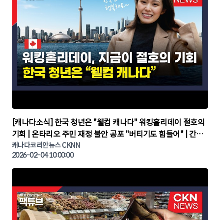
▶
[캐나다소식] 한국 청년은 "웰컴 캐나다" 워킹홀리데이 절호의
기회 | 온타리오 주민 재정 불안 공포 "버티기도 힘들어" | 간추
린 캐나다뉴스 | CKNNEWS, 캐나다코리안뉴스
캐나다코리안뉴스 CKNN
2026-02-04 10:00:00