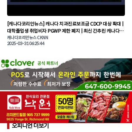
▶
[캐나다코리안뉴스] 캐나다 치과진료보조금 CDCP 대상 확대 |
대학졸업생 취업비자 PGWP 제한 폐지 | 최신 간추린 캐나다뉴
캐나다코리안뉴스 CKNN
스 | CKNNEWS | 캐나다뉴스 | 토론토뉴스
2025-03-31 06:25:44
오피니언 더보기