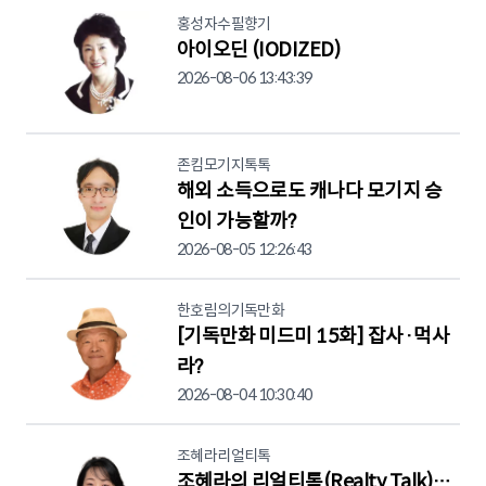
홍성자수필향기
아이오딘 (IODIZED)
2026-08-06 13:43:39
존킴모기지톡톡
해외 소득으로도 캐나다 모기지 승
인이 가능할까?
2026-08-05 12:26:43
한호림의기독만화
[기독만화 미드미 15화] 잡사·먹사
라?
2026-08-04 10:30:40
조혜라리얼티톡
조혜라의 리얼티톡(Realty Talk)…