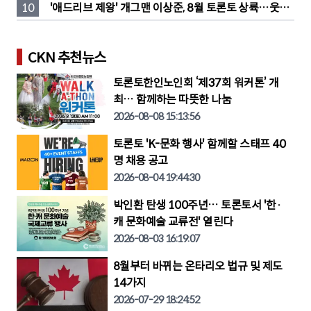
생
10
'애드리브 제왕' 개그맨 이상준, 8월 토론토 상륙…웃음 
폭탄 예고
CKN 추천뉴스
토론토한인노인회 ‘제37회 워커톤’ 개
최… 함께하는 따뜻한 나눔
2026-08-08 15:13:56
토론토 'K-문화 행사' 함께할 스태프 40
명 채용 공고
2026-08-04 19:44:30
박인환 탄생 100주년… 토론토서 '한·
캐 문화예술 교류전' 열린다
2026-08-03 16:19:07
8월부터 바뀌는 온타리오 법규 및 제도
14가지
2026-07-29 18:24:52