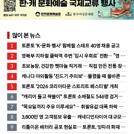
많이 본 뉴스
1
토론토 'K-문화 행사' 함께할 스태프 40명 채용 공고
2
영북부 지하철 클락역 주변 ‘임시 우회로’ 전환… “영 스
트리트 바뀐다”
3
초보농장, 건강한 햇마늘 직거래 … 직접 만든 전통 장류
도 판매
4
캐나다 야외활동 '진드기 주의보'…물렸을 때 올바른 대
처법은?
5
토론토 '2026 코리아타운 스트리트 페스티벌' 개최
6
"캐리어 들고 싹쓸이" 토론토 소매절도 546명 검거…
훔친 물건 재유통
7
"목요일까지 주유 미루세요"… 휘발유값 대폭 하락 예
고
8
3,800만 명 고객정보 유출… 캐네디언타이어 대규모 집
단소송 직면
9
리튬이온 배터리 공포 현실로… 토론토, 잇따라 화재 발