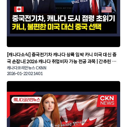
▶
[캐나다소식] 중국전기차 캐나다 상륙 임박 카니 미국 대신 중
국 손잡나| 2026 캐나다 취업비자 가능 전공 과목 | 간추린 캐
나다뉴스 | CKNNEWS, 캐나다코리안뉴스
캐나다코리안뉴스 CKNN
2026-01-22 02:14:01