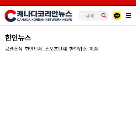
한인뉴스
공관소식
한인단체
스포츠단체
한인업소
피플