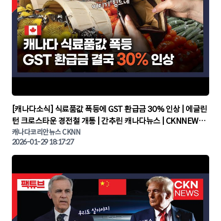
▶
[캐나다소식] 식료품값 폭등에 GST 환급금 30% 인상 | 에글린
턴 크로스타운 경전철 개통 | 간추린 캐나다뉴스 | CKNNEWS,
캐나다코리안뉴스
캐나다코리안뉴스 CKNN
2026-01-29 18:17:27