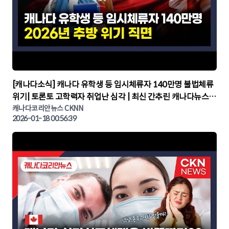
▶
[캐나다소식] 캐나다 유학생 등 임시체류자 140만명 불법체류
위기| 토론토 고학력자 취업난 심각 | 최신 간추린 캐나다뉴스 |
CKNNEWS, 캐나다코리안뉴스
캐나다코리안뉴스 CKNN
2026-01-18 00:56:39