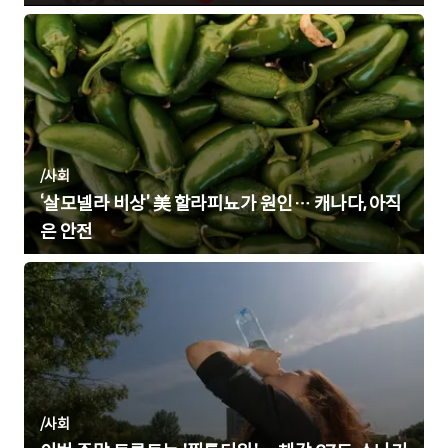
/
사회
‘살모넬라 비상’ 美 할라피뇨가 원인… 캐나다, 아직
은 안전
/
사회