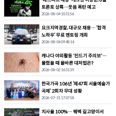
'애드리브 제왕' 개그맨 이상준, 8월
토론토 상륙…웃음 폭탄 예고
2026-08-04 10:31:56
요크지역경찰, 대규모 채용… ‘합격
노하우’ 무료 멘토링 개최
2026-08-04 09:48:14
캐나다 야외활동 '진드기 주의보'…
물렸을 때 올바른 대처법은?
2026-08-02 16:31:39
한국가곡 106년 ‘제47회 서울예술가
곡제’ 2회차 무대 성황
2026-07-31 17:07:58
치사율 100%… 퀘벡 길고양이서