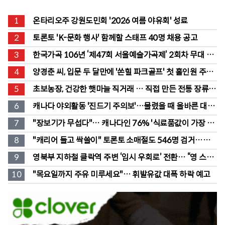
1
온타리오주 강원도민회 '2026 여름 야유회' 성료
2
토론토 'K-문화 행사' 함께할 스태프 40명 채용 공고
3
한국가곡 106년 ‘제47회 서울예술가곡제’ 2회차 무대 성
황
4
양경춘 씨, 입문 두 달만에 '쏜힐 파크골프' 첫 홀인원 주인
공
5
초보농장, 건강한 햇마늘 직거래 … 직접 만든 전통 장류도 
판매
6
캐나다 야외활동 '진드기 주의보'…물렸을 때 올바른 대처
법은?
7
"장보기가 무섭다"… 캐나다인 76% '식료품값이 가장 부
담'
8
"캐리어 들고 싹쓸이" 토론토 소매절도 546명 검거…훔
친 물건 재유통
9
영북부 지하철 클락역 주변 ‘임시 우회로’ 전환… “영 스트
리트 바뀐다”
10
"목요일까지 주유 미루세요"… 휘발유값 대폭 하락 예고