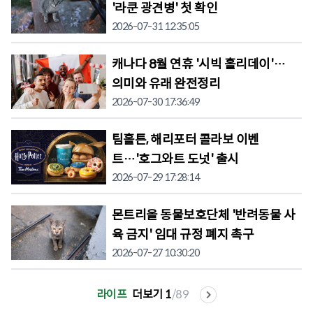
'라쿤 광견병' 첫 확인
2026-07-31 12:35:05
캐나다 8월 연휴 '시빅 홀리데이'…
의미와 유래 완전정리
2026-07-30 17:36:49
팀홀튼, 해리포터 콜라보 이벤
트…'호그와트 도넛' 출시
2026-07-29 17:28:14
몬트리올 동물보호단체 '반려동물 사
육 금지' 임대 규정 폐지 촉구
2026-07-27 10:30:20
라이프
더보기
1
/
89